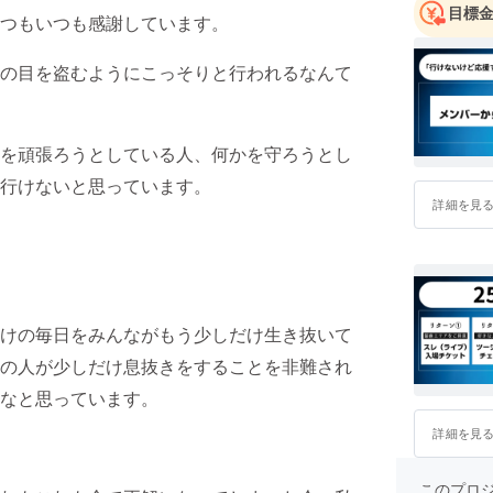
目標
コ横浜での
つもいつも感謝しています。
楽堂・大阪
を着実に
の目を盗むようにこっそりと行われるなんて
ントにも
る。2019
には自身
を頑張ろうとしている人、何かを守ろうとし
リーナで
行けないと思っています。
詳細を見
けの毎日をみんながもう少しだけ生き抜いて
の人が少しだけ息抜きをすることを非難され
なと思っています。
詳細を見
このプロジェ