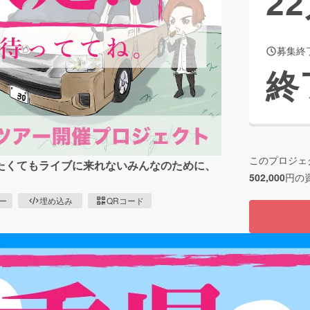
22
募集終
CAMPFIRE for Social Good
CAMPFIRE Creation
終
CAMPFIREふるさと納税
machi-ya
コミュニティ
このプロジェ
たくてもライブに来れないみんなのために、
502,000
円の
ピー
埋め込み
QRコード