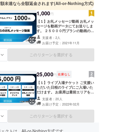
金額未達なら全額返金されます
(All-or-Nothing方式)
公演を大成功に収め、2019年には日比谷野外大音
城野外音楽堂2DAYSワンマンを行い国内での動員
1,000
円
伸ばしながら、フランス、ドイツ、香港などのイベ
【１】お礼メッセージ動画 お礼メッ
出演し、海外でも熱狂的なファンを生み出してい
セージを動画データにてお送りしま
年年末にはZeppツアーが、そして2020年1月11日
す。 ２５０００円プランの動画の内
容とは異なります。 動画メッセージ
最大キャパとなる１２０００人を動員する横浜ア
支援者：2人
は全都道府県のプロジェクトで同一
の単独公演を開催した。
お届け予定：2021年11月
の動画メッセージとなります。 ※複
数回ご支援いただいても同じ動画
メッセージとなります。 ー重要ー
このリターンを選択する
る
この支援プランには当日のライブ入
場チケットは付属しません。 また、
無料チケットの受付時における優遇
もございませんのであらかじめご了
25,000
円
在庫なし
承ください。
【１】ライブ入場チケット ご支援い
ただいた日程のライブにご入場いた
だけます。 お座席は最前エリアをご
用意します。 ※チケットの発券は
支援者：20人
ticket boardが行い、電子チケット
お届け予定：2022年02月
にて発券を行います。 ※お客様の情
報はチケット発券に関する場合にお
いてのみticket boardと共有いたし
このリターンを選択する
る
ます。 ※詳細はクラウドファンディ
ング終了後、ticket boardよりご支
援者様に別途お送りいたします。 ※
クトは、All-or-Nothing方式です。