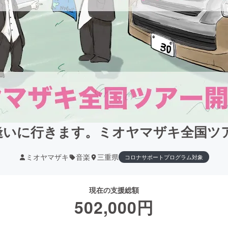
が逢いに行きます。ミオヤマザキ全国
ミオヤマザキ
音楽
三重県
コロナサポートプログラム対象
現在の支援総額
502,000
円