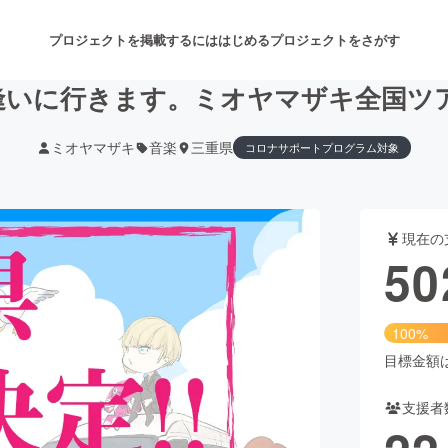
プロジェクトを掲載するには
はじめる
プロジェクトをさがす
が逢いに行きます。ミオヤマザキ全国
ミオヤマザキ
音楽
三重県
コロナサポートプログラム対象
注目のリターン
注目の新着プロジェクト
募集終了が近いプロジェクト
も
現在の
音楽
舞台・パフォーマンス
50
ゲーム・サービス開発
フード・飲食店
100%
書籍・雑誌出版
アニメ・漫画
目標金額は5
支援者
チャレンジ
ビューティー・ヘルスケ