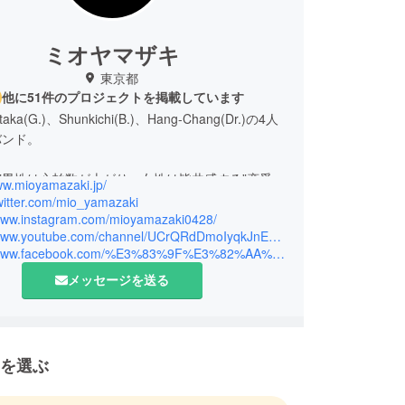
ミオヤマザキ
東京都
他に51件のプロジェクトを掲載しています
taka(G.)、Shunkichi(B.)、Hang-Chang(Dr.)の4人
バンド。
る”男性は心拍数が上がり、女性は皆共感する”恋愛の
ww.mioyamazaki.jp/
た歌詞と、圧倒的なライブパフォーマンスにより
twitter.com/mio_yamazaki
ー」と呼ばれる熱狂的なファンを獲得。
/www.instagram.com/mioyamazaki0428/
https://www.youtube.com/channel/UCrQRdDmoIyqkJnEuH9bTI8g
https://www.facebook.com/%E3%83%9F%E3%82%AA%E3%83%A4%E3%83%9E%E3%82%B6%E3%82%AD-Mio-Yamazaki-441658169191703/
Lを突破したゲームアプリ「マヂヤミ彼女」はApp
1位に。さらに、TVドラマ「SHIBUYA零丁目」やTV
メッセージを送る
獄少女～宵伽～」などに楽曲が起用され、10代～
性を中心に支持を広げている。
には日比谷野外大音楽堂でのワンマンを行い、O-
を選ぶ
ZeppTokyoなどの大規模ライブハウスを含む全国ツ
公演ソールドアウトを記録。2018年にはパシフィ