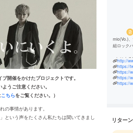
mio(Vo.)、
組ロック
mioによ
http://w
陰を描い
https://
「ミオラ
https:/
イブ開催をかけたプロジェクトです。
500万D
いようご注意ください。
Storeで
は
こちら
をご覧ください。）
アニメ「地
20代の女
れの事情があります。
」という声をたくさん私たちは聞いてきまし
2017年
リターン
EAST、
アーでは全