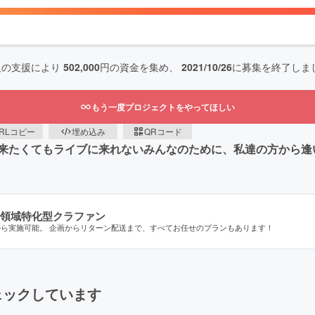
人の支援により
502,000
円の資金を集め、
2021/10/26
に募集を終了しま
もう一度プロジェクトをやってほしい
RLコピー
埋め込み
QRコード
来たくてもライブに来れないみんなのために、私達の方から逢
領域特化型クラファン
から実施可能。 企画からリターン配送まで、すべてお任せのプランもあります！
ェックしています