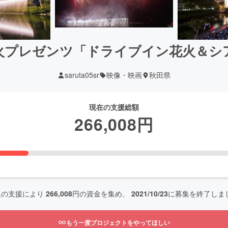
火プレゼンツ「ドライブイン花火＆シ
saruta05sr
映像・映画
秋田県
現在の支援総額
266,008
円
人の支援により
266,008
円の資金を集め、
2021/10/23
に募集を終了しま
もう一度プロジェクトをやってほしい