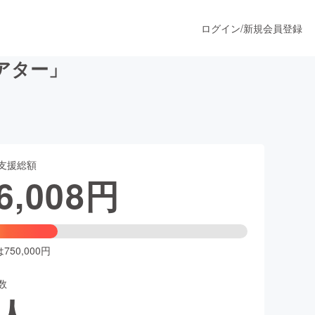
ログイン
/
新規会員登録
アター」
うすぐ公開されます
支援総額
プロダクト
6,008
円
ファッション
スポーツ
50,000円
数
ア
ソーシャルグッド
人