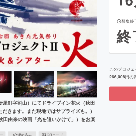
募集終
CAMPFIRE for Social Good
CAMPFIRE Creation
終
CAMPFIREふるさと納税
machi-ya
コミュニティ
このプロジェ
266,008
円の
田市新屋町字割山）にてドライブイン花火（秋田
ただきます。また現地ではサプライズも。）
発秋田由来の映画「光を追いかけて」）をお楽
ピー
埋め込み
QRコード