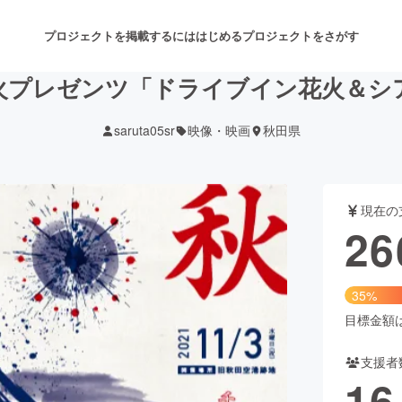
プロジェクトを掲載するには
はじめる
プロジェクトをさがす
火プレゼンツ「ドライブイン花火＆シ
saruta05sr
映像・映画
秋田県
注目のリターン
注目の新着プロジェクト
募集終了が近いプロジェクト
も
現在の
音楽
舞台・パフォーマンス
26
ゲーム・サービス開発
フード・飲食店
35%
書籍・雑誌出版
アニメ・漫画
目標金額は7
支援者
チャレンジ
ビューティー・ヘルスケ
16