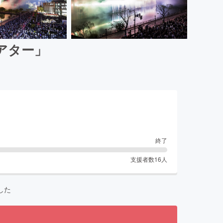
アター」
終了
支援者数
16
人
した