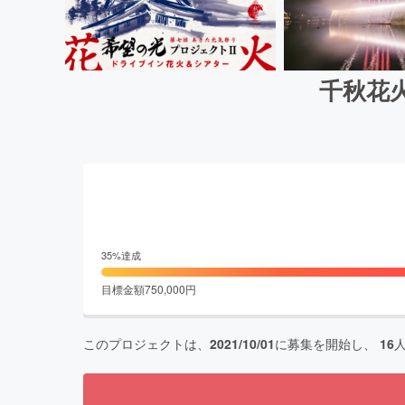
千秋花
35
%達成
目標金額
750,000
円
このプロジェクトは、
2021/10/01
に募集を開始し、
16