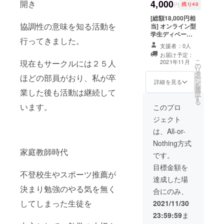
やグループ
4,000
開き
円
残り40
ワークに興
[総額18,000円相
味を持つ。
協調性の意味を知る活動を
当] オンライン型
また、教育
学生ディベート
行ってきました。
スクール
の世界で主
支援者：0人
「Clark」の月謝
に不登校や
お届け予定：
を40％offできる
こ
現在もサークルには２５人
2021年11月
の
勉強嫌いな
クーポン番号を6
リ
タ
回分、メールに
ほどの部員がおり、私が卒
生徒に対し
ー
ン
て送らせていた
詳細を見る
を
て
選
だきます。 な
業した後も活動は継続して
択
す
お、クーポンの
１対１の一
る
います。
有効期限は、２
このプロ
方向の授業
０２１年１２
ジェクト
ではなく、
月〜２０２３年
１２月末までと
は、All-or-
複数人で話
させていただき
Nothing方式
し合いなが
ます。
家庭教師時代
ら楽しんで
です。
勉強する
目標金額を
不登校生やスポーツ推薦が
授業で尽力
達成した場
した。
決まり勉強のやる気を無く
合にのみ、
してしまった生徒を
2021/11/30
23:59:59
ま