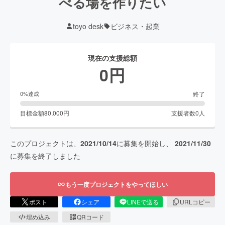
べる場を作りたい
toyo desk
ビジネス・起業
現在の支援総額
0
円
終了
0
%達成
目標金額
80,000
円
支援者数
0
人
このプロジェクトは、
2021/10/14
に募集を開始し、
2021/11/30
に募集を終了しました
もう一度プロジェクトをやってほしい
ポスト
シェア
LINEで送る
URLコピー
埋め込み
QRコード