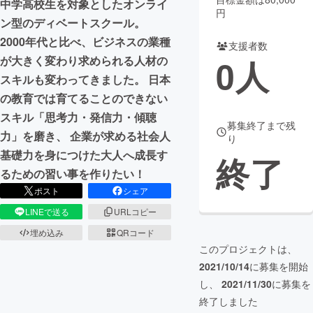
中学高校生を対象としたオンライ
円
ン型のディベートスクール。
まちづくり・地域活性化
2000年代と比べ、ビジネスの業種
支援者数
0
人
が大きく変わり求められる人材の
CAMPFIRE for Social Good
CAMPFIRE Creation
スキルも変わってきました。 日本
CAMPFIREふるさと納税
machi-ya
コミュニティ
の教育では育てることのできない
スキル「思考力・発信力・傾聴
募集終了まで残
力」を磨き、 企業が求める社会人
り
基礎力を身につけた大人へ成長す
終了
るための習い事を作りたい！
ポスト
シェア
LINEで送る
URLコピー
埋め込み
QRコード
このプロジェクトは、
2021/10/14
に募集を開始
し、
2021/11/30
に募集を
終了しました