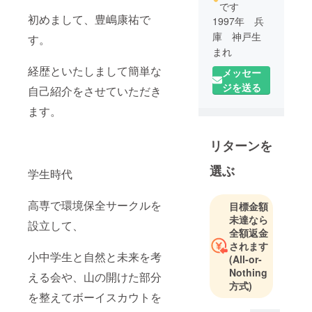
です
初めまして、豊嶋康祐で
1997年 兵
庫 神戸生
す。
まれ
経歴といたしまして簡単な
メッセー
高専を経て
ジを送る
自己紹介をさせていただき
国立大学工
ます。
学部に編入
リターンを
災害ボラン
ティアや環
選ぶ
学生時代
境保全サー
クルの立ち
高専で環境保全サークルを
上げを経て
目標金額
未達なら
人と人が輪
設立して、
全額返金
になって話
されます
し合う大切
小中学生と自然と未来を考
(All-or-
さや尊さに
Nothing
える会や、山の開けた部分
心奪われ、
方式)
を整えてボーイスカウトを
ディベート