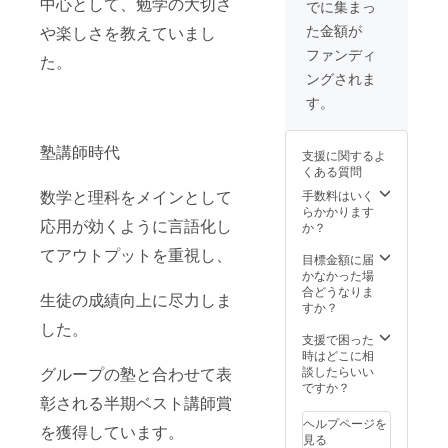
中心として、勉学の大切さ
でに集まっ
た金額が
や楽しさを教えていまし
ファンディ
た。
ングされま
す。
塾講師時代
支援に関するよ
くある質問
数学と理科をメインとして
手数料はいく
らかかります
応用が効くように言語化し
か？
てアウトプットを重視し、
目標金額に届
かなかった場
合どうなりま
生徒の成績向上に尽力しま
すか？
した。
支援で困った
時はどこに相
グループの塾と合わせて表
談したらいい
ですか？
彰される半期ベスト講師賞
ヘルプページを
を獲得しています。
見る