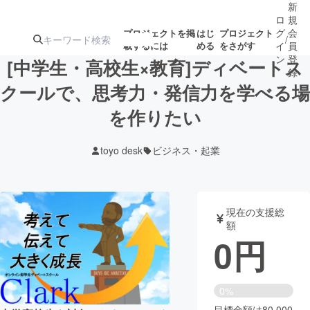
新
ロ
規
グ
会
プロジェクトを掲
はじ
プロジェクト
/
載するには
める
をさがす
イ
員
ン
登
[中学生・高校生×教育]ディベートス
録
クールで、思考力・発信力を学べる場
を作りたい
人気のプロ
注目のリ
注目の新着プロ
募集終了が近いプ
もうすぐ公開
ジェクト
ターン
ジェクト
ロジェクト
されます
toyo desk
ビジネス・起業
アート・写真
音楽
現在の支援総
テクノロジー・ガジェット
ゲーム・サ
額
0
円
映像・映画
書籍・雑誌
0%
ビジネス・起業
チャレンジ
目標金額は80,000