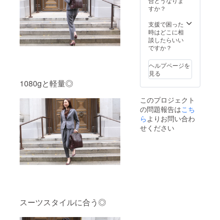
合どうなりま
すか？
支援で困った
時はどこに相
談したらいい
ですか？
ヘルプページを
見る
1080gと軽量◎
このプロジェクト
の問題報告は
こち
ら
よりお問い合わ
せください
スーツスタイルに合う◎