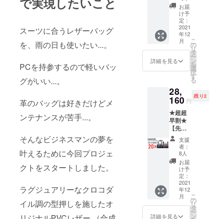
で実現したいこと
ロコダ
お届
レス縦
け予
型 一般
定：
発売価
2021
スーツに合うレザーバッグ
年12
格の
こ
月
20％オ
を、雨の日も使いたい...。
の
リ
フ
タ
ー
35,200
ン
詳細を見る
を
PCを持参するので軽いバッ
円
選
択
→28,16
す
グがいい...。
る
0円（税
28,
込み）
残り2
160
円
革のバッグは好きだけどメ
★超超
ンテナンスが苦手...。
早割★
【先着
10名
そんなビジネスマンの夢を
支援
様】ラ
者：
イトク
叶えるために今回プロジェ
8人
ロコダ
お届
クトをスタートしました。
レス横
け予
型 一般
定：
発売価
2021
ラグジュアリーなクロコダ
年12
格の
こ
月
20％オ
の
イル調の型押しを施したオ
リ
フ
タ
ー
35,200
ン
リジナルPVCレザー （合成
詳細を見る