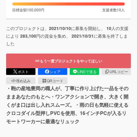
目標金額
100,000
円
支援者数
10
人
このプロジェクトは、
2021/10/10
に募集を開始し、
10
人の支援
により
283,100
円の資金を集め、
2021/10/31
に募集を終了しま
した
もう一度プロジェクトをやってほしい
ポスト
シェア
LINEで送る
URLコピー
埋め込み
QRコード
・鞄の産地豊岡の職人が、丁寧に作り上げた一品をその
ままあなたのもとへ・ワンアクションで開き、大きく開
くがま口は出し入れスムーズ。・雨の日も気軽に使える
クロコダイル型押しPVCを使用、16インチPCが入るリ
モートワーカーに最適なリュック