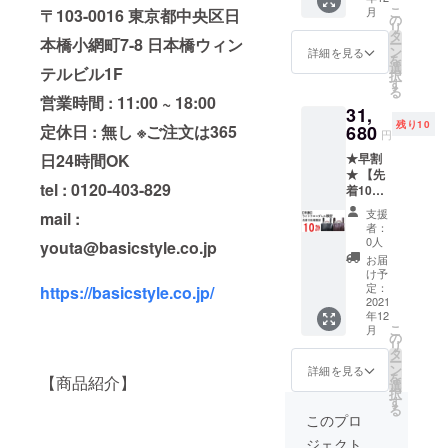
10％オ
こ
月
〒103-0016 東京都中央区日
フ
の
リ
35,200
タ
本橋小網町7-8 日本橋ウィン
ー
円
ン
詳細を見る
を
→31,68
選
テルビル1F
択
0円（税
す
る
込み）
営業時間 : 11:00 ~ 18:00
31,
残り10
定休日 : 無し ※ご注文は365
680
円
日24時間OK
★早割
★ 【先
tel : 0120-403-829
着10名
様】ラ
支援
mail :
イトク
者：
ロコダ
0人
youta@basicstyle.co.jp
レス 横
お届
型 一般
け予
発売価
定：
https://basicstyle.co.jp/
格の
2021
年12
10％オ
こ
月
フ
の
リ
35,200
タ
ー
円
ン
詳細を見る
を
【商品紹介】
→31,68
選
択
0 円
す
る
（税込
このプロ
み）
ジェクト