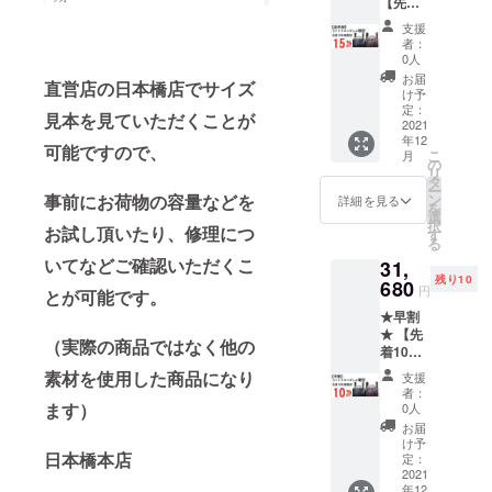
【先着
10名
支援
様】ラ
者：
イトク
0人
ロコダ
お届
直営店の日本橋店でサイズ
レス 横
け予
型 一般
定：
見本を見ていただくことが
発売価
2021
年12
格の
可能ですので、
こ
月
15％オ
の
リ
フ
タ
ー
35,200
事前にお荷物の容量などを
ン
詳細を見る
を
円
選
択
お試し頂いたり、修理につ
→29,92
す
る
0円（税
いてなどご確認いただくこ
31,
込み）
残り10
680
円
とが可能です。
★早割
★ 【先
（実際の商品ではなく他の
着10名
様】ラ
素材を使用した商品になり
支援
イトク
者：
ロコダ
ます）
0人
レス 縦
お届
型 一般
け予
日本橋本店
発売価
定：
格の
2021
年12