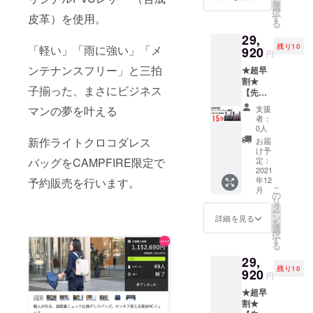
を
円
選
択
→28,16
皮革）を使用。
す
る
0円（税
29,
込み）
残り10
「軽い」「雨に強い」「メ
920
円
ンテナンスフリー」と三拍
★超早
割★
子揃った、まさにビジネス
【先着
10名
マンの夢を叶える
支援
様】ラ
者：
イトク
0人
ロコダ
新作ライトクロコダレス
お届
レス 縦
け予
型Mサ
バッグをCAMPFIRE限定で
定：
イズ 一
2021
年12
予約販売を行います。
般発売
こ
月
価格の
の
リ
15％オ
タ
ー
フ
ン
詳細を見る
を
35,200
選
択
円
す
る
→29,92
29,
0 円
残り10
（税込
920
円
み）
★超早
割★