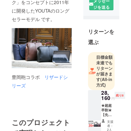
メッセー
ク」をコンセプトに2011年
2006年から
ジを送る
スタートし
に開発したYOUTAのロング
たビジネス
セラーモデル です。
バッグブラ
ンドです。
リターンを
東京日本橋
選ぶ
から日本の
ものづくり
の良さを世
目標金額
界へ発信
未達でも
し、
リターン
が届きま
日本のブラ
豊岡鞄コラボ
リザードシ
す
(All-in
ンドが世界
方式)
リーズ
のブランド
28,
に通用する
残り8
160
円
未来を描い
★超超
ています。
早割★
【先着
10名
このプロジェクト
支援
様】ラ
者：
イトク
2人