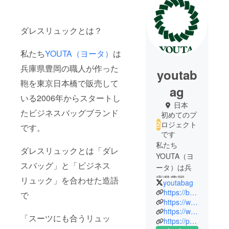
ダレスリュックとは？
私たち
YOUTA（ヨータ）
は
兵庫県豊岡の職人が作った
youtab
鞄を東京日本橋で販売して
ag
いる2006年からスタートし
日本
たビジネスバッグブランド
初めてのプ
ロジェクト
です。
です
私たち
ダレスリュックとは「ダレ
YOUTA（ヨ
スバッグ」と「ビジネス
ータ）は兵
庫県豊岡の
リュック」を合わせた造語
youtabag
職人が作っ
https://basicstyle.co.jp/
で
た鞄を東京
https://www.facebook.com/Youta%E6%97%A5%E6%9C%AC%E6%A9%8B%E6%9C%AC%E5%BA%97-%E8%B1%8A%E5%B2%A1%E8%A3%BD%E3%83%80%E3%83%AC%E3%82%B9%E3%83%90%E3%83%83%E3%82%B0-269688906406392/
https://www.instagram.com/youta_BAG/
日本橋で販
「スーツにも合うリュッ
https://page.line.me/266mchgw?openQrModal=true
売している