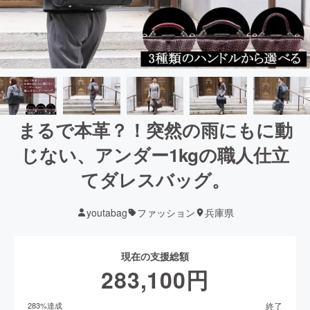
まるで本革？！突然の雨にもに動
じない、アンダー1kgの職人仕立
てダレスバッグ。
youtabag
ファッション
兵庫県
現在の支援総額
283,100
円
終了
283
%達成