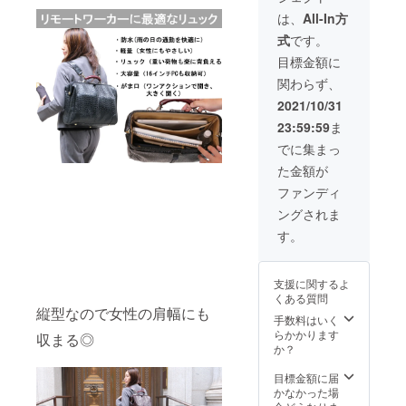
は、
All-In方
式
です。
目標金額に
関わらず、
2021/10/31
23:59:59
ま
でに集まっ
た金額が
ファンディ
ングされま
す。
支援に関するよ
くある質問
縦型なので女性の肩幅にも
手数料はいく
らかかります
収まる◎
か？
目標金額に届
かなかった場