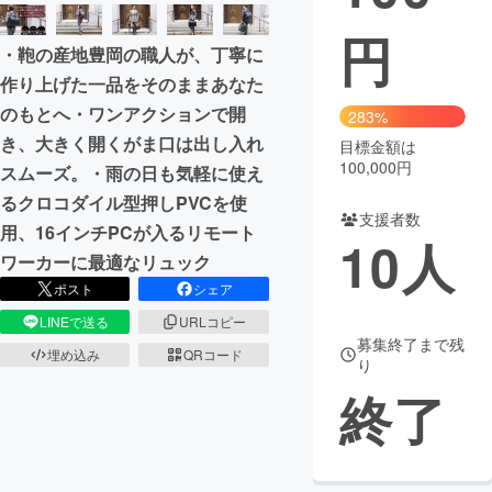
円
まちづくり・地域活性化
・鞄の産地豊岡の職人が、丁寧に
作り上げた一品をそのままあなた
CAMPFIRE for Social Good
CAMPFIRE Creation
のもとへ・ワンアクションで開
283%
CAMPFIREふるさと納税
machi-ya
コミュニティ
き、大きく開くがま口は出し入れ
目標金額は
100,000円
スムーズ。・雨の日も気軽に使え
るクロコダイル型押しPVCを使
支援者数
用、16インチPCが入るリモート
10
人
ワーカーに最適なリュック
ポスト
シェア
LINEで送る
URLコピー
募集終了まで残
埋め込み
QRコード
り
終了