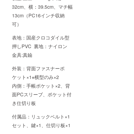
32cm、横：39.5cm、マチ幅
13cm（PC16インチ収納
可）
表地：国産クロコダイル型
押しPVC 裏地：ナイロン
金具:真鍮
外装：背面ファスナーポ
ケット×1※横型のみ×2
内側：手帳ポケット×2、背
面PCスリーブ、ポケット付
き仕切り板
付属品：リュックベルト×1
セット、鍵×1、仕切り板×1