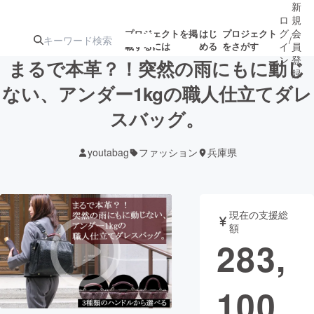
新
ロ
規
グ
会
プロジェクトを掲
はじ
プロジェクト
/
載するには
める
をさがす
イ
員
ン
登
まるで本革？！突然の雨にもに動じ
録
ない、アンダー1kgの職人仕立てダレ
スバッグ。
人気のプロ
注目のリ
注目の新着プロ
募集終了が近いプ
もうすぐ公開
ジェクト
ターン
ジェクト
ロジェクト
されます
youtabag
ファッション
兵庫県
アート・写真
音楽
現在の支援総
テクノロジー・ガジェット
ゲーム・サ
額
283,
映像・映画
書籍・雑誌
100
ビジネス・起業
チャレンジ