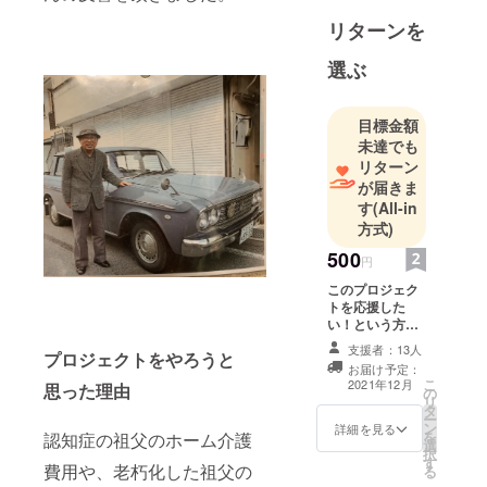
リターンを
選ぶ
目標金額
未達でも
リターン
が届きま
す
(All-in
方式)
500
円
このプロジェク
トを応援した
い！という方
に。 活動報告欄
支援者：13人
プロジェクトをやろうと
にて、お一人ず
お届け予定：
つお礼を述べさ
こ
2021年12月
思った理由
の
せて頂きます！
リ
タ
ー
ン
詳細を見る
を
認知症の祖父のホーム介護
選
択
す
費用や、老朽化した祖父の
る