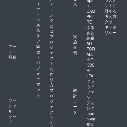
ラスメ
Spor
ィ
デ
ス
ントに
ts
ー
ィ
対する
CAM
・
ン
考え方
PFI
ヘ
グ
クッ
RE
ル
と
キーポ
ふる
ス
は
リシー
さと
ケ
プ
実
納税
ア
ロ
施
AD
アー
舞
ジ
事
FOR
ト・
台
ェ
例
ALL
写真
・
ク
HIO
パ
ト
KOS
フ
の
HI
ォ
作
JFA
ー
り
クラ
マ
方
ウド
ン
プ
統
ファ
ス
ロ
計
ン
ソー
ジ
デ
ディ
シャ
ェ
ー
ング
ル
ク
タ
mac
グッ
ト
hi-ya
ド
の
補助