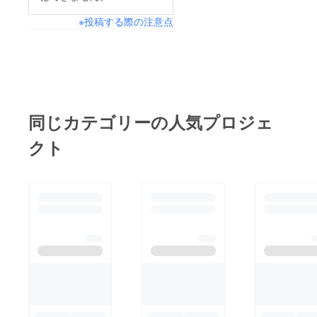
と思っています。来年
※投稿する際の注意点
も皆様のご健康とご多
幸をお祈りしておりま
す。
同じカテゴリーの人気プロジェ
クト