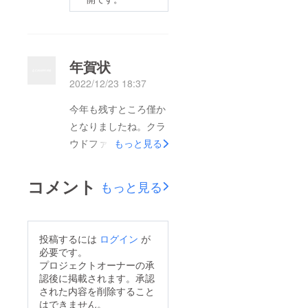
年賀状
2022/12/23 18:37
今年も残すところ僅か
となりましたね。クラ
ウドファンディングで
もっと見る
多大なるご尽力をいた
だき、誠にありがとう
コメント
もっと見る
ございます。リターン
が大変遅れていること
申し訳ありません。お
投稿するには
ログイン
が
詫びといったらなんで
必要です。
すが、住所がわかる方
プロジェクトオーナーの承
認後に掲載されます。承認
のみではございます
された内容を削除すること
が、年賀状を送りたい
はできません。