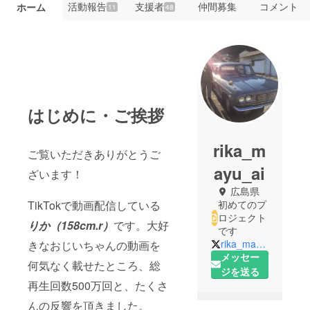
活動報告
支援者
仲間募集
コメント
ホーム
11
48
はじめに・ご挨拶
rika_m
ご覧いただきありがとうご
ayu_ai
ざいます！
広島県
TikTokで動画配信している
初めてのプ
ロジェクト
りか（158cm.r）
です。大好
です
rika_mayu_ai
きなおじいちゃんの動画を
メッセー
何気なく載せたところ、総
ジを送る
再生回数500万回と、たくさ
んの反響を頂きました。