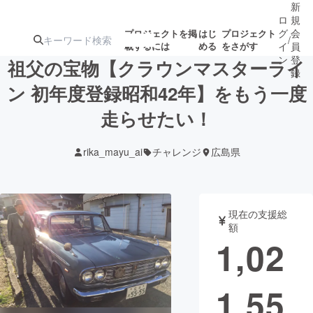
新
ロ
規
グ
会
プロジェクトを掲
はじ
プロジェクト
/
載するには
める
をさがす
イ
員
ン
登
祖父の宝物【クラウンマスターライ
録
ン 初年度登録昭和42年】をもう一度
走らせたい！
人気のプロ
注目のリ
注目の新着プロ
募集終了が近いプ
もうすぐ公開
ジェクト
ターン
ジェクト
ロジェクト
されます
rika_mayu_ai
チャレンジ
広島県
アート・写真
音楽
現在の支援総
テクノロジー・ガジェット
ゲーム・サ
額
1,02
映像・映画
書籍・雑誌
1,55
ビジネス・起業
チャレンジ