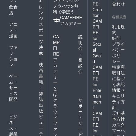
ンディングの
ド・
ャ
RE
合わせ
ノウハウを無
飲食
レ
Crea
料で学ぼう
店
ン
tion
各種規定
CAMPFIRE
ジ
CAM
アカデミー
アニ
ス
利用規
PFI
メ・
ポ
約
RE
漫画
ー
CA
説
細則
for
ツ
MP
明
プライ
Soci
ファ
映
FI
会
バシー
al
ッ
像
RE
・
ポリ
Goo
ショ
・
ア
相
シー
d
ン
映
カ
談
特定商
CAM
画
デ
会
取引法
PFI
ゲー
書
ミ
に基づ
RE
ム・
籍
ー
く表記
for
サー
・
と
情報セ
Ente
ビス
雑
は
キュリ
rtain
開発
誌
ク
サ
ティ方
men
出
ラ
ポ
針
t
版
ウ
ー
反社基
CAM
ビジ
ビ
ド
ト
本方針
PFI
ネ
ュ
フ
サ
カスタ
RE
ス・
ー
ァ
ー
マーハ
for
起業
テ
ン
ビ