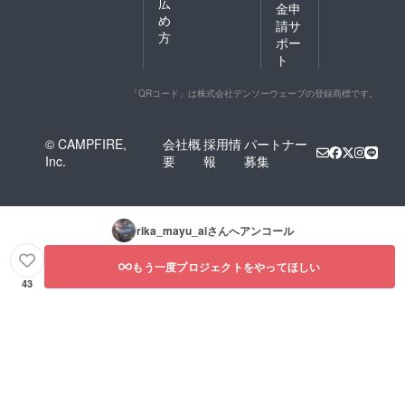
広
金申
め
請サ
方
ポー
ト
「QRコード」は株式会社デンソーウェーブの登録商標です。
© CAMPFIRE,
会社概
採用情
パートナー
Inc.
要
報
募集
rika_mayu_ai
さんへアンコール
もう一度プロジェクトをやってほしい
43