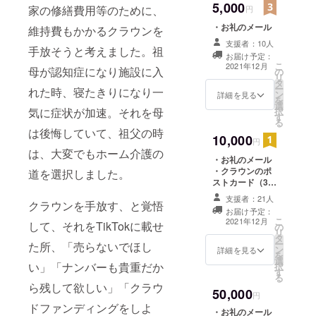
5,000
家の修繕費用等のために、
円
・お礼のメール
維持費もかかるクラウンを
支援者：10人
手放そうと考えました。祖
お届け予定：
こ
2021年12月
母が認知症になり施設に入
の
リ
タ
ー
れた時、寝たきりになり一
ン
詳細を見る
を
選
気に症状が加速。それを母
択
す
る
は後悔していて、祖父の時
10,000
円
は、大変でもホーム介護の
・お礼のメール
・クラウンのポ
道を選択しました。
ストカード（3種
類×各1枚ずつ）
支援者：21人
クラウンを手放す、と覚悟
を作成して、お
お届け予定：
届けします。
こ
2021年12月
して、それをTikTokに載せ
の
リ
タ
ー
た所、「売らないでほし
ン
詳細を見る
を
選
い」「ナンバーも貴重だか
択
す
る
ら残して欲しい」「クラウ
50,000
円
ドファンディングをしよ
・お礼のメール