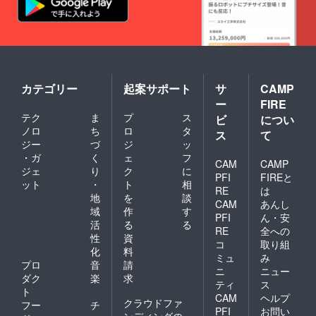
カテゴリー
起案サポート
サ
CAMP
ー
FIRE
テク
ま
プ
ス
ビ
につい
ノロ
ち
ロ
タ
ス
て
ジー
づ
ジ
ッ
・ガ
く
ェ
フ
CAM
CAMP
ジェ
り
ク
に
PFI
FIREと
ット
・
ト
相
RE
は
地
を
談
CAM
あんし
域
作
す
PFI
ん・安
活
る
る
RE
全への
性
資
コ
取り組
化
料
ミュ
み
プロ
音
請
ニ
ニュー
ダク
楽
求
ティ
ス
ト
CAM
ヘルプ
クラウドファ
フー
チ
PFI
お問い