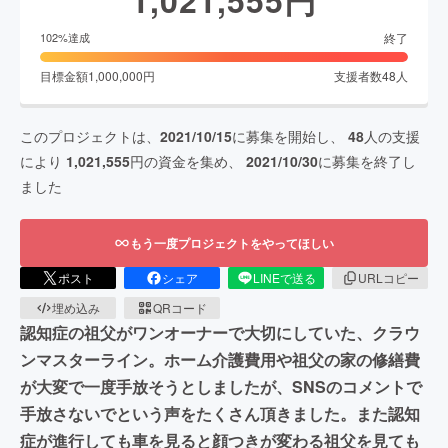
終了
102
%達成
目標金額
1,000,000
円
支援者数
48
人
このプロジェクトは、
2021/10/15
に募集を開始し、
48
人の支援
により
1,021,555
円の資金を集め、
2021/10/30
に募集を終了し
ました
もう一度プロジェクトをやってほしい
ポスト
シェア
LINEで送る
URLコピー
埋め込み
QRコード
認知症の祖父がワンオーナーで大切にしていた、クラウ
ンマスターライン。ホーム介護費用や祖父の家の修繕費
が大変で一度手放そうとしましたが、SNSのコメントで
手放さないでという声をたくさん頂きました。また認知
症が進行しても車を見ると顔つきが変わる祖父を見ても