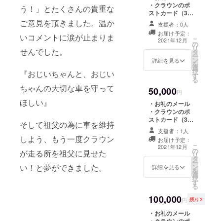
・クラウンのポ
う！」とたくさんの貴重な
ストカード（3種
類×各1枚ずつ）
ご意見を頂きました。温か
支援者：0人
を作成して、お
お届け予定：
いコメントに涙が止まりま
届けします。 ・
こ
2021年12月
の
クラウンTシャツ
リ
せんでした。
タ
を作成して、お
ー
ン
届けします。
詳細を見る
を
選
（サイズはMか
択
『おじいちゃんと、おじい
す
L、お選び頂けま
る
す。）
ちゃんの大切な車を守って
50,000
円
ほしい』
・お礼のメール
・クラウンのポ
ストカード（3種
そして
祖父の為に車を維持
類×各1枚ずつ）
支援者：1人
を作成して、お
しよう、もう一度クラウン
お届け予定：
届けします。 ・
こ
2021年12月
の
クラウントート
が走る所を祖父に見せた
リ
タ
バッグを作成し
ー
い！と夢ができました。
ン
て、お届けしま
詳細を見る
を
選
す。
択
す
る
100,000
円
残り2
・お礼のメール