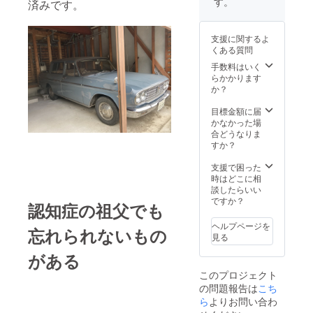
す。
済みです。
支援に関するよ
くある質問
手数料はいく
らかかります
か？
目標金額に届
かなかった場
合どうなりま
すか？
支援で困った
時はどこに相
談したらいい
ですか？
認知症の祖父でも
ヘルプページを
忘れられないもの
見る
がある
このプロジェクト
の問題報告は
こち
ら
よりお問い合わ