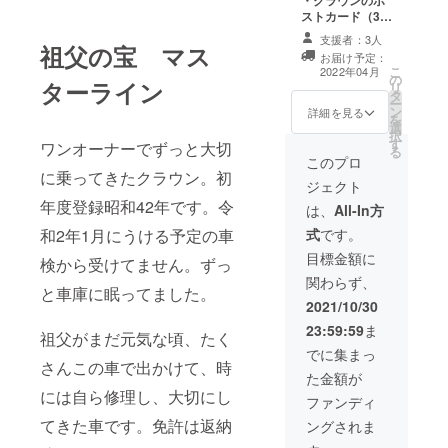
・クラウンのポ
ストカード（3種
類×各1枚ずつ）
支援者：3人
祖父の宝 マス
を作成して、お
お届け予定：
届けします。 ・
こ
2022年04月
の
クラウンTシャツ
ターライン
リ
タ
と、トートバッ
ー
ン
グを作成して、
詳細を見る
を
選
お届けします。
択
す
（Tシャツサイズ
ワンオーナーでずっと大切
る
はMかL、お選び
このプロ
に乗ってきたクラウン。初
頂けます。） ・
ジェクト
クラウンに乗っ
年度登録昭和42年です。令
てドライブしま
は、
All-In方
しょう！ （広島
和2年1月にうける予定の車
式
です。
県内です。場所
日時、応相
目標金額に
検から受けてません。ずっ
談。）
関わらず、
と車庫に眠ってました。
2021/10/30
23:59:59
ま
祖父がまだ元気な頃、たく
でに集まっ
さんこの車で出かけて、時
た金額が
には自ら修理し、大切にし
ファンディ
てきた車です。免許は返納
ングされま