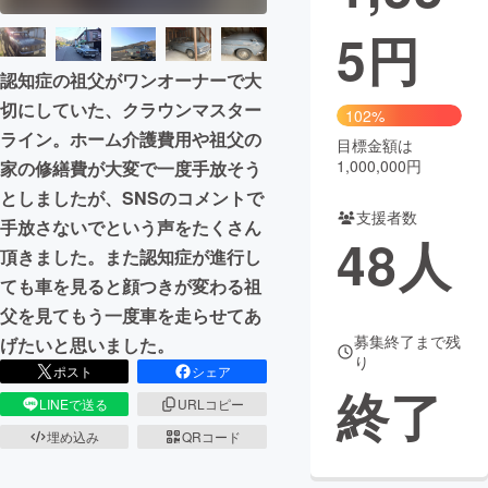
5
円
まちづくり・地域活性化
認知症の祖父がワンオーナーで大
切にしていた、クラウンマスター
CAMPFIRE for Social Good
CAMPFIRE Creation
102%
ライン。ホーム介護費用や祖父の
CAMPFIREふるさと納税
machi-ya
コミュニティ
目標金額は
1,000,000円
家の修繕費が大変で一度手放そう
としましたが、SNSのコメントで
支援者数
手放さないでという声をたくさん
48
人
頂きました。また認知症が進行し
ても車を見ると顔つきが変わる祖
父を見てもう一度車を走らせてあ
募集終了まで残
げたいと思いました。
り
ポスト
シェア
終了
LINEで送る
URLコピー
埋め込み
QRコード