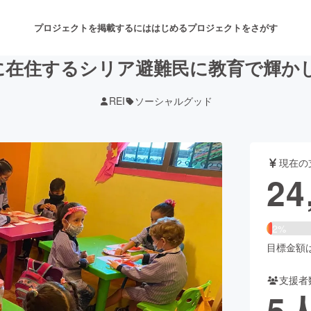
プロジェクトを掲載するには
はじめる
プロジェクトをさがす
に在住するシリア避難民に教育で輝か
REI
ソーシャルグッド
注目のリターン
注目の新着プロジェクト
募集終了が近いプロジェクト
も
現在の
音楽
舞台・パフォーマンス
24
ゲーム・サービス開発
フード・飲食店
2%
書籍・雑誌出版
アニメ・漫画
目標金額は1
支援者
チャレンジ
ビューティー・ヘルスケ
5