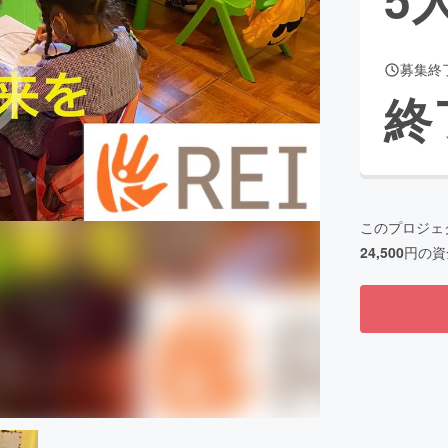
募集終
CAMPFIRE for Social Good
CAMPFIRE Creation
終
CAMPFIREふるさと納税
machi-ya
コミュニティ
このプロジェ
24,500
円の資