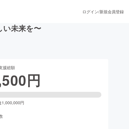
ログイン
/
新規会員登録
しい未来を〜
うすぐ公開されます
支援総額
プロダクト
,500
円
ファッション
スポーツ
,000,000円
数
ア
ソーシャルグッド
人