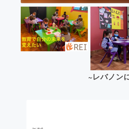
~レバノン
2
%達成