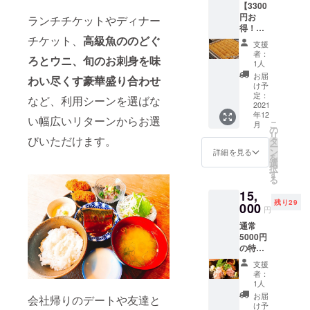
【3300
ニ、イ
※1枚
前と注
円お
クラ、
ランチチケットやディナー
1,000円
文IDを
得！】
牡蠣な
のお食
お知ら
おっき
チケット、
高級魚ののどぐ
ど贅沢
事券は
せくだ
支援
なのど
コー
一度で
さい。
者：
ろとウニ、旬のお刺身を味
ぐろ、
ス プ
の使い
1人
・ご
刺身盛
ラス飲
きりに
予約の
お届
わい尽くす豪華盛り合わせ
り合わ
み放題
なりま
け予
キャン
せ、箱
付き（2
定：
す。お
セルに
など、利用シーンを選ばな
ウニ3点
2021
名様
釣りは
つきま
年12
セット
分）
ご容赦
い幅広いリターンからお選
して
こ
月
（2～3
1.10品
の
いただ
は、ご
リ
名様
びいただけます。
コー
タ
いてお
来店日
ー
分）1回
ス ウ
ン
りま
詳細を見る
から前
を
分 1.
ニ、イ
選
す。金
日の18
択
おっき
クラ、
す
額以上
時以降
る
なのど
牡蠣な
のお支
は100%
15,
ぐろ、
ど贅沢
払いの
（使用
残り29
刺身盛
000
コー
際にご
予定
円
り合わ
ス プ
利用く
だった
通常
せ、箱
ラス飲
ださ
利用券
5000円
ウニ3点
み放題
い。
の消
の特大
セット
付き（2
【注意
化）と
マグロ
注文券
名様
事項】
させて
支援
カブト
（2～3
分）
・ご
者：
いただ
コース
名様
※複数回
1人
利用の
きま
をクラ
分）
に分け
際は、
お届
す。
会社帰りのデートや友達と
ファン
※2日前
てのご
け予
お食事
・