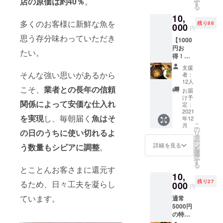
店の原価は約40％
。
※ランチ
付けま
す
る
回数券
す。ご
10,
をご自
予約時
多くのお客様に新鮮な魚を
残り88
宅に郵
000
にお名
円
送いた
前と注
思う存分味わっていただき
【1000
しま
文IDを
円お
す。
お知ら
たい。
得！】
※当店の
せくだ
ランチ
ランチ
さい。
支援
専用お
メ
・ご
そんな強い思いがあるから
者：
食事券
ニュー
予約の
12人
×11枚
こそ、
業者との長年の信頼
をどれ
キャン
お届
1. ラン
でもご
セルに
け予
関係によって安価な仕入れ
チ専用
注文い
定：
つきま
11,000
2021
ただけ
して
を実現
し、毎朝届く
魚はそ
年12
円分 お
ます。
は、ご
こ
月
食事券
※複数
の
来店日
の日のうちに使い切れるよ
リ
※ ラ
回に分
タ
から前
ー
ンチ専
けての
ン
日の18
詳細を見る
う数量もシビアに調整
。
を
用
ご利用
選
時以降
択
11,000
も可能
す
は100%
る
円分
です。
とことんお客さまに還元す
（使用
10,
（1,000
※お連
予定
残り27
るため、日々工夫を凝らし
円×11
000
れ様も
だった
円
枚）の
使用で
利用券
ています。
通常
お食事
きま
の消
5000円
券をご
す。
化）と
の特大
自宅に
※1回1
させて
マグロ
郵送い