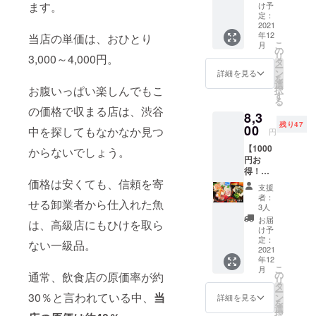
丼ご注
す。
ます。
け予
文券（1
定：
名様
2021
年12
分）
当店の単価は、おひとり
こ
月
※2日前
の
リ
3,000～4,000円。
までに
タ
ー
要予約
ン
詳細を見る
を
【注意
選
お腹いっぱい楽しんでもこ
択
事項】
す
る
・ご
の価格で収まる店は、渋谷
8,3
利用の
残り47
際は事
00
中を探してもなかなか見つ
円
前に予
【1000
約をお
からないでしょう。
円お
願いい
得！】
たしま
ランチ
価格は安くても、信頼を寄
す。当
支援
全11種
日来店
者：
せる卸業者から仕入れた魚
類のメ
されて
3人
ニュー
もお使
お届
は、高級店にもひけを取ら
が食べ
いいた
け予
られる
だけま
定：
ない一級品。
チケッ
2021
せん。
年12
ト券 1.
・ご
こ
月
ランチ
予約
の
通常、飲食店の原価率が約
リ
回数
は、お
タ
ー
券 11
30％と言われている中、
当
電話に
ン
詳細を見る
を
回分
て受け
選
択