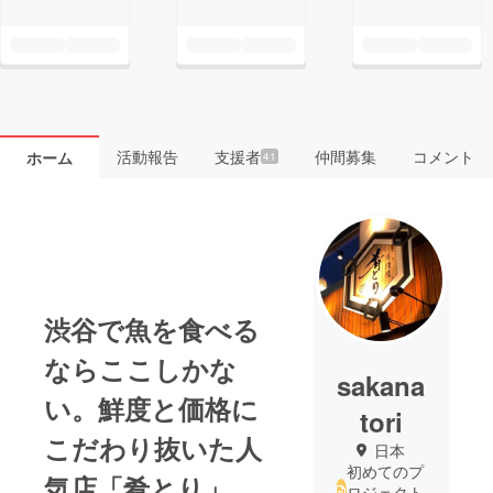
活動報告
支援者
仲間募集
コメント
ホーム
41
渋谷で魚を食べる
ならここしかな
sakana
い。鮮度と価格に
tori
こだわり抜いた人
日本
初めてのプ
気店「肴とり」
ロジェクト