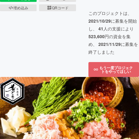
埋め込み
QRコード
このプロジェクトは、
2021/10/29
に募集を開始
し、
41
人の支援により
523,600
円の資金を集
め、
2021/11/29
に募集を
終了しました
もう一度プロジェク
トをやってほしい