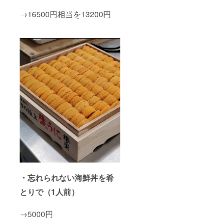
・お
2021年
食事券
12月1日
→16500円相当を13200円
の有効
から
期限：
2022年
2021年
11月29
12月1日
日まで
から
2022年
11月29
日まで
・忘れられない海鮮丼を肴
とりで（1人前）
→5000円