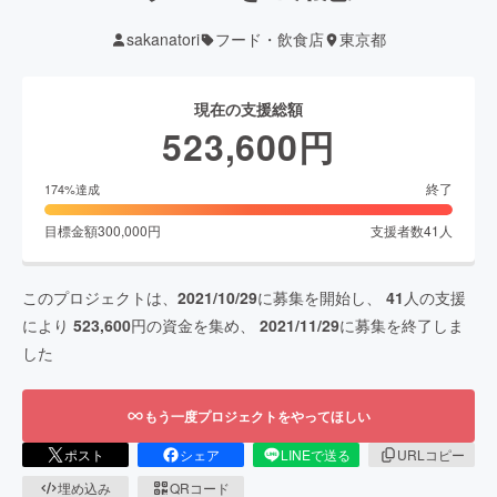
sakanatori
フード・飲食店
東京都
現在の支援総額
523,600
円
終了
174
%達成
目標金額
300,000
円
支援者数
41
人
このプロジェクトは、
2021/10/29
に募集を開始し、
41
人の支援
により
523,600
円の資金を集め、
2021/11/29
に募集を終了しま
した
もう一度プロジェクトをやってほしい
ポスト
シェア
LINEで送る
URLコピー
埋め込み
QRコード