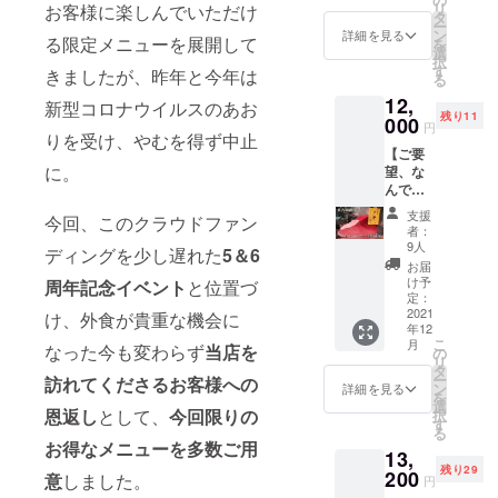
リ
お客様に楽しんでいただけ
円分 お
【注意
タ
額以上
ー
食事券
事項】
ン
のお支
詳細を見る
る限定メニューを展開して
を
※
・
選
払いの
択
ディ
コース
す
際にご
きましたが、昨年と今年は
る
ナー専
利用券
利用く
12,
用
をご利
新型コロナウイルスのあお
ださ
残り11
12,000
000
用の際
い。
円
円分
りを受け、やむを得ず中止
は事前
【注意
【ご要
（1,000
に予約
事項】
に。
望、な
円×12
をお願
・ご
んでも
枚）の
いいた
利用の
言って
お食事
しま
際は、
支援
今回、このクラウドファン
くださ
券をご
す。当
お食事
者：
い！】
自宅に
日来店
9人
券をご
ディングを少し遅れた
5＆6
オー
郵送い
されて
持参く
お届
ナー厳
たしま
もお使
け予
ださ
周年記念イベント
と位置づ
選！大
す。
定：
いいた
い。
切な人
2021
※複数回
け、外食が貴重な機会に
だけま
・お
年12
と肴と
に分け
せん。
食事券
こ
月
りで
なった今も変わらず
当店を
てのご
の
・ご
の有効
リ
ゆっく
利用も
タ
予約
期限：
ー
訪れてくださるお客様への
りと…
可能で
ン
は、お
詳細を見る
2021年
を
一皿一
す。
選
電話に
12月1日
恩返し
として、
今回限りの
択
皿各自
※お連れ
す
て受け
から
る
提供、
様も使
付けま
2022年
お得なメニューを多数ご用
13,
10品
用でき
す。ご
11月29
残り29
コー
200
ま
予約時
意
しました。
日まで
円
ス ウ
す。
にお名