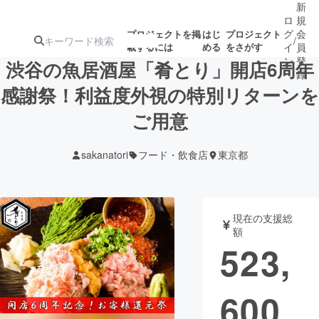
新
ロ
規
グ
会
プロジェクトを掲
はじ
プロジェクト
/
載するには
める
をさがす
イ
員
ン
登
渋谷の魚居酒屋「肴とり」開店6周年
録
感謝祭！利益度外視の特別リターンを
ご用意
人気のプロ
注目のリ
注目の新着プロ
募集終了が近いプ
もうすぐ公開
ジェクト
ターン
ジェクト
ロジェクト
されます
sakanatori
フード・飲食店
東京都
アート・写真
音楽
現在の支援総
テクノロジー・ガジェット
ゲーム・サ
額
523,
映像・映画
書籍・雑誌
600
ビジネス・起業
チャレンジ