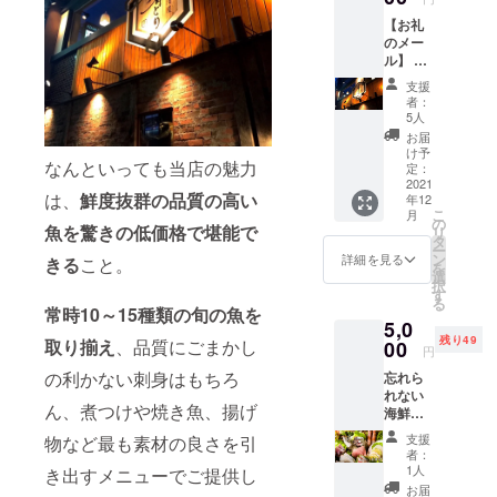
【お礼
のメー
ル】 ご
支援い
支援
ただい
者：
た方
5人
に、お
お届
礼の
け予
なんといっても当店の魅力
メール
定：
をお送
2021
は、
鮮度抜群の品質の高い
年12
りさせ
こ
月
ていた
の
魚を驚きの低価格で堪能で
リ
だきま
タ
ー
す。 ご
ン
詳細を見る
きる
こと。
を
支援い
選
択
ただい
す
る
たお金
常時10～15種類の旬の魚を
5,0
は、こ
残り49
れから
取り揃え
、品質にごまかし
00
円
もお店
の利かない刺身はもちろ
忘れら
を守っ
れない
ていく
ん、煮つけや焼き魚、揚げ
海鮮丼
べく、
を肴と
大切に
支援
物など最も素材の良さを引
りで（1
使わせ
者：
人前）
ていた
1人
き出すメニューでご提供し
1. 海鮮
だきま
お届