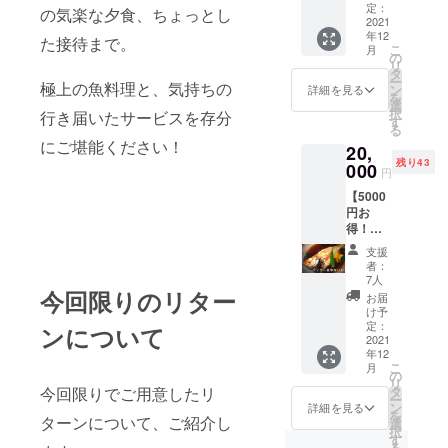
特別こ
までに
定：
利用は
券をご
の気楽な夕食、ちょっとし
コース
ぼれ寿
2021
要予約
不可で
持参く
利用券
年12
司コー
※複数
た接待まで。
す。
ださ
の有効
こ
月
スに！
回に分
の
※2日前
い。
期限：
リ
（3名様
けての
タ
までに
・お
2021年
ー
分） 1.
極上の魚料理と、気持ちの
ご使用
ン
要予
詳細を見る
食事券
12月1日
を
クラ
は不可
選
約
の有効
から
択
行き届いたサービスを存分
ファン
です。
す
【注意
期限：
2022年
る
特別こ
※1回
事項】
2021年
11月29
にご堪能ください！
20,
ぼれ寿
の注文
・
12月1日
日まで
残り43
司コー
000
で2～3
コース
から
円
ス利用
名様分
利用券
2022年
【5000
券（3名
の提供
をご利
11月29
円お
様分）
となり
用の際
日まで
得！】
※2
ま
は事前
ディ
日前ま
す。
に予約
支援
ナー専
でに要
【注
をお願
者：
用お食
予約
意事
7人
いいた
事券×25
今回限りのリター
※複数回
項】
しま
お届
枚 1.
に分け
・利
け予
す。当
ディ
てのご
定：
用券を
ンについて
日来店
ナー専
2021
利用は
ご利用
されて
年12
用
不可で
の際は
もお使
こ
月
25,000
す。
の
事前に
いいた
リ
円分 お
【注意
タ
今回限りでご用意したリ
予約を
だけま
ー
食事券
事項】
ン
お願い
詳細を見る
せん。
を
※
ターンについて、ご紹介し
・
選
いたし
・ご
択
ディ
コース
す
ます。
予約
る