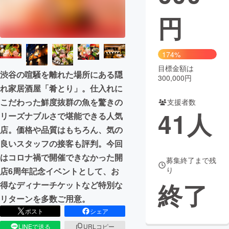
円
まちづくり・地域活性化
CAMPFIRE for Social Good
CAMPFIRE Creation
174%
CAMPFIREふるさと納税
machi-ya
コミュニティ
目標金額は
渋谷の喧騒を離れた場所にある隠
300,000円
れ家居酒屋「肴とり」。仕入れに
こだわった鮮度抜群の魚を驚きの
支援者数
41
人
リーズナブルさで堪能できる人気
店。価格や品質はもちろん、気の
良いスタッフの接客も評判。今回
はコロナ禍で開催できなかった開
募集終了まで残
り
店6周年記念イベントとして、お
終了
得なディナーチケットなど特別な
リターンを多数ご用意。
ポスト
シェア
LINEで送る
URLコピー