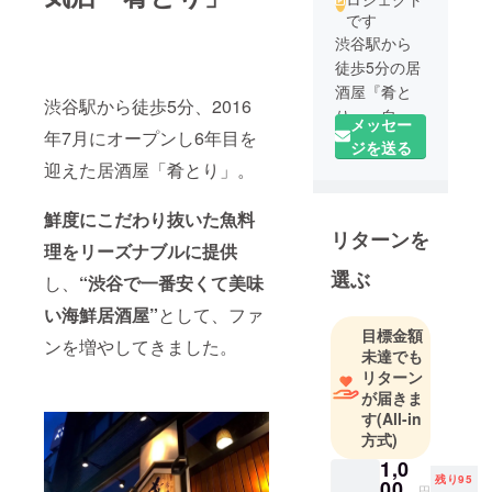
です
渋谷駅から
徒歩5分の居
酒屋『肴と
渋谷駅から徒歩5分、2016
り』。自慢
メッセー
年7月にオープンし6年目を
の鮮魚を使
ジを送る
用した絶品
迎えた居酒屋「肴とり」。
料理、本格
和食をリー
鮮度にこだわり抜いた魚料
リターンを
ズナブルな
理をリーズナブルに提供
値段で提供
選ぶ
し、
“渋谷で一番安くて美味
する人気
店。ディ
い海鮮居酒屋”
として、ファ
ナーだけで
目標金額
ンを増やしてきました。
未達でも
なく、鮮魚
リターン
を惜しみな
が届きま
く使用した
す
(All-in
定食や丼も
方式)
のも好評。
1,0
残り95
00
円