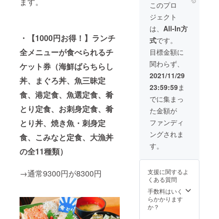
ます。
ナー専
利用券
当日来
このプロ
は、お
用
をご利
店され
電話に
ジェクト
25,000
用の際
てもお
て受け
円分
は事前
使いい
は、
All-In方
付けま
（1,000
に予約
ただけ
す。ご
・【1000円お得！】ランチ
式
です。
円×25
をお願
ませ
予約時
枚）の
いいた
ん。
全メニューが食べられるチ
目標金額に
にお名
お食事
しま
・ご
前と注
関わらず、
券をご
ケット券（海鮮ばらちらし
す。当
予約
文IDを
自宅に
日来店
は、お
2021/11/29
お知ら
丼、まぐろ丼、魚三昧定
郵送い
されて
電話に
せくだ
23:59:59
ま
たしま
もお使
て受け
さい。
食、港定食、魚選定食、肴
す。
いいた
付けま
でに集まっ
・ご
※複数回
だけま
す。ご
予約の
とり定食、お刺身定食、肴
た金額が
に分け
せん。
予約時
キャン
てのご
・ご
にお名
ファンディ
とり丼、焼き魚・刺身定
セルに
利用も
予約
前と注
つきま
ングされま
可能で
は、お
食、こみなと定食、大漁丼
文IDを
して
す。
電話に
お知ら
す。
は、ご
の全11種類）
※お連れ
て受け
せくだ
来店日
様も使
付けま
さい。
から前
用でき
す。ご
・ご
日の18
支援に関するよ
→通常9300円が8300円
ま
予約時
予約の
時以降
くある質問
す。
にお名
キャン
は100%
※1枚
前と注
手数料はいく
セルに
（使用
1,000円
文IDを
らかかります
つきま
予定
のお食
お知ら
か？
して
だった
事券は
せくだ
は、ご
利用券