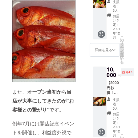
名様分
いただ
支援
カブト
たしま
で
きま
者：
コース
す。
す。
3人
す。
をクラ
※複数回
【注
・
お届
ファン
に分け
意事
け予
コース
特別こ
てのご
定：
項】
利用券
ぼれ寿
2021
利用も
・ご
の有効
年12
司コー
可能で
利用の
期限：
こ
月
スに！
す。
の
際は、
2021年
リ
（2名様
※お連れ
タ
ランチ
12月1日
ー
分） 1.
様も使
ン
回数券
詳細を見る
から
を
クラ
用でき
選
をご持
2022年
択
ファン
ま
す
参くだ
11月29
る
特別こ
す。
さい。
日まで
10,
ぼれ寿
※1枚
・回
残り45
司コー
000
1,000円
数券の
円
ス利用
のお食
有効期
【2000
券（2名
事券は
限：
円お
様分）
一度で
2021年
また、
オープン当初から当
得！】
※2日
の使い
12月1日
ディ
前まで
きりに
から
支援
店が大事にしてきたのが“お
ナー専
に要予
なりま
2022年
者：
用お食
約 ※
す。お
5人
客様との繋がり”
です。
11月29
事券×12
複数回
釣りは
日まで
お届
枚 1.
に分け
ご容赦
け予
ディ
てのご
定：
例年7月には開店記念イベン
いただ
ナー専
2021
利用は
いてお
年12
トを開催し、利益度外視で
用
不可で
りま
こ
月
12,000
す。
の
す。金