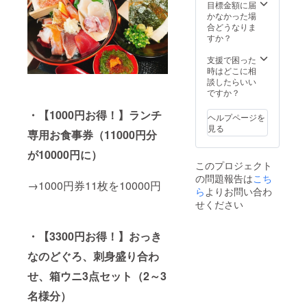
一度で
さい。
目標金額に届
来店日
の消
の使い
・ご
かなかった場
から前
化）と
きりに
予約の
合どうなりま
日の18
させて
なりま
キャン
すか？
時以降
いただ
す。お
セルに
は100%
きま
釣りは
つきま
支援で困った
（使用
す。
ご容赦
して
時はどこに相
予定
・
いただ
は、ご
談したらいい
だった
コース
いてお
来店日
ですか？
利用券
利用券
りま
から前
の消
の有効
す。金
・【1000円お得！】ランチ
日の18
化）と
期限：
ヘルプページを
額以上
時以降
させて
2021年
見る
専用お食事券（11000円分
のお支
は100%
いただ
12月1日
払いの
（使用
きま
から
が10000円に）
際にご
予定
す。
2022年
このプロジェクト
利用く
だった
・
11月29
の問題報告は
こち
ださ
利用券
コース
日まで
→1000円券11枚を10000円
い。
ら
よりお問い合わ
の消
利用券
【注意
化）と
の有効
せください
事項】
させて
期限：
・ご
いただ
2021年
利用の
きま
・【3300円お得！】おっき
12月1日
際は、
す。
から
なのどぐろ、刺身盛り合わ
お食事
・
2022年
券をご
コース
11月29
せ、箱ウニ3点セット（2～3
持参く
利用券
日まで
ださ
の有効
名様分）
い。
期限：