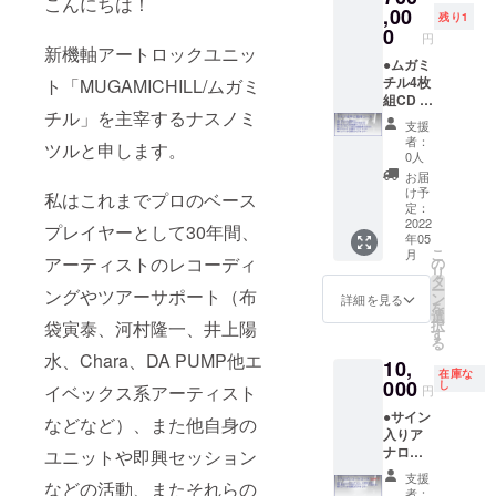
こんにちは！
知らせ
曲に命
ご希望
,00
残り1
いたし
名する
のタイ
0
円
ます。
かの選
トルの
新機軸アートロックユニッ
なお、
択はで
記入を
●ムガミ
当日の
きませ
よろし
チル4枚
ト「MUGAMICHILL/ムガミ
交通
ん。）
くお願
組CD ●
チル」を主宰するナスノミ
費、会
双方納
い致し
ライブ
支援
場での
得いく
ます。
への永
者：
ツルと申します。
ドリン
のタイ
いくつ
年ご招
0人
ク代等
トルに
か候補
待（限
お届
につき
するた
を挙げ
定1名）
け予
私はこれまでプロのベース
まして
め、こ
ていた
ムガミ
定：
は別途
ちらよ
だき、
チルが
2022
プレイヤーとして30年間、
年05
必要と
り変
その中
活動し
こ
月
なりま
更、修
から必
ている
アーティストのレコーディ
の
リ
す。ご
正のご
ず採用
限り、
タ
ー
ングやツアーサポート（布
了承く
提案を
致しま
ご希望
ン
詳細を見る
を
ださ
させて
す。双
のライ
選
択
袋寅泰、河村隆一、井上陽
い。 ※
いただ
方納得
ブにご
す
る
既にこ
く場合
のいく
招待い
水、Chara、DA PUMP他エ
10,
ちらの
がござ
タイト
たしま
在庫な
コース
いま
ルにす
す。連
000
し
イベックス系アーティスト
円
をご支
す。そ
るた
絡方法
●サイン
援いた
の際に
め、こ
等、詳
などなど）、また他自身の
入りア
だいた
はメッ
ちらよ
細につ
ナログ
ユニットや即興セッション
30名の
セージ
り変
きまし
レコー
方にも
にてご
更、修
ては、
支援
などの活動、またそれらの
ド（45
今回の
連絡致
正のご
後日
者：