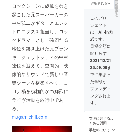
ー
招待い
ン
お名前
ローマ
りま
前の
詳細を見る
ロックシーンに旋風を巻き
を
たしま
選
クレ
字表記
す。あ
ローマ
択
す。ラ
す
ジット
のご記
らかじ
字表記
起こした元スーパーカーの
る
イブの
備考欄
入をよ
めご了
のご記
このプロ
詳細に
にお名
ろしく
承くだ
入をよ
中村弘二がギターとエレク
ジェクト
つきま
前の
お願い
さい。
ろしく
して
トロニクスを担当し、ロッ
ローマ
致しま
●アルバ
お願い
は、
All-In方
は、後
字表記
す。 ●
ムへの
致しま
式
です。
クドラマーとして確固たる
日メッ
のご記
レコー
お名前
す。 ●
セージ
入をよ
ディン
クレ
レコー
目標金額に
地位を築き上げた元ブラン
にてお
ろしく
グ時の
ジット
ディン
関わらず、
知らせ
お願い
秘蔵映
備考欄
グ時の
キージェットシティの中村
いたし
致しま
像（約
にお名
秘蔵映
2021/12/21
ます。
す。 ●
30分）
前の
像（約
達也を迎えて、空間的、映
23:59:59
ま
なお、
メン
●プロ
ローマ
30分）
当日の
像的なサウンドで新しい音
バーか
ジェク
字表記
●プロ
でに集まっ
交通
らの御
ト特製
のご記
ジェク
た金額が
楽シーンを構築すべく、コ
費、会
礼のビ
クリア
入をよ
ト特製
場での
デオレ
ファイ
ろしく
クリア
ファンディ
ロナ禍を積極的かつ鮮烈に
ドリン
ター
ル ●メ
お願い
ファイ
ングされま
ク代等
ンバー
致しま
ル ●メ
ライヴ活動を敢行中であ
につき
からの
す。 ●
ンバー
す。
まして
御礼の
レコー
からの
る。
は別途
ビデオ
ディン
御礼の
必要と
mugamichill.com
レター
グ時の
ビデオ
支援に関するよ
なりま
秘蔵映
レター
くある質問
す。ご
像（約
了承く
手数料はいく
30分）