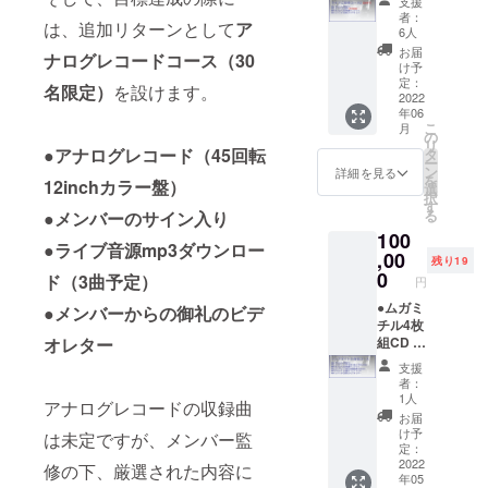
支援
へのご
30分）
者：
は、追加リターンとして
ア
招待
●プロ
6人
（追加
ジェク
お届
ナログレコードコース
（30
30
ト特製
け予
名!!）
クリア
定：
名限定）
を設けます。
ご好評
2022
ファイ
年06
につ
ル ●メ
こ
月
き、さ
ンバー
の
リ
らに30
●アナログレコード（45回転
からの
タ
ー
名のご
御礼の
ン
詳細を見る
を
12inchカラー盤）
招待を
ビデオ
選
択
追加い
レター
す
る
●メンバーのサイン入り
たしま
100
した。
●ライブ音源mp3ダウンロー
追加に
,00
残り19
伴いま
0
ド（3曲予定）
円
してご
招待す
●ムガミ
●メンバーからの御礼のビデ
るライ
チル4枚
オレター
ブの対
組CD ●
象を変
ソング
支援
更いた
タイト
者：
しま
ルの命
1人
アナログレコードの収録曲
す。
名権（1
お届
2022年
曲分/限
け予
は未定ですが、メンバー監
6月以降
定20
定：
行う予
名） ソ
2022
修の下、厳選された内容に
年05
定のア
ングタ