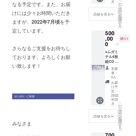
こ
月
ルバム
イトル
なる予定です。また、お届
の
リ
リリー
はアル
タ
ー
けには少々お時間いただき
スツ
ファ
ン
詳細を見る
を
アーの
ベット
選
ますが、
2022年7月頃
を予
択
中か
表記と
す
る
ら、都
なりま
定しています。
500
内だけ
す。備
でな
考欄に
,00
残り1
く、お
ご希望
0
円
好きな
のタイ
さらなるご支援をお待ちし
会場で
トルの
●ムガミ
ております。よろしくお願
のライ
記入を
チル4枚
ブ1回に
よろし
組CD ●
い致します！
ご招待
くお願
アルバ
支援
いたし
い致し
ムタイ
者：
ます。
ます。
トルの
0人
ライブ
いくつ
命名権
お届
の詳
か候補
（限定1
け予
細、選
を挙げ
名） ア
定：
択方法
ていた
ルバム
2022
年05
につき
だき、
タイト
こ
月
まして
その中
ルはア
の
リ
は、後
から1曲
ルファ
タ
ー
日決定
分を必
ベット
ン
詳細を見る
を
次第
ず採用
表記と
選
みなさま
択
メッ
致しま
なりま
す
る
セージ
す。
す。備
700
にてお
（どの
考欄に