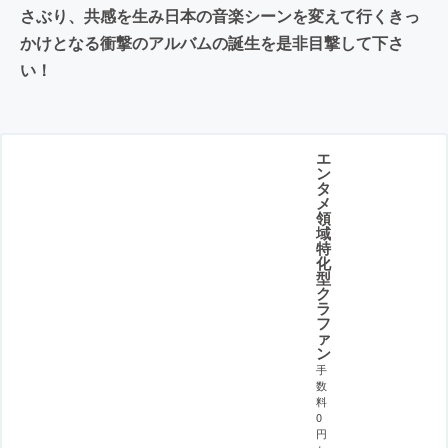
さぶり、共感を生み日本の音楽シーンを変えて行くきっ
かけとなる衝撃のアルバムの誕生を是非目撃して下さ
い！
エ
ン
タ
メ
領
域
特
化
型
ク
ラ
フ
ァ
ン
手
数
料
0
円