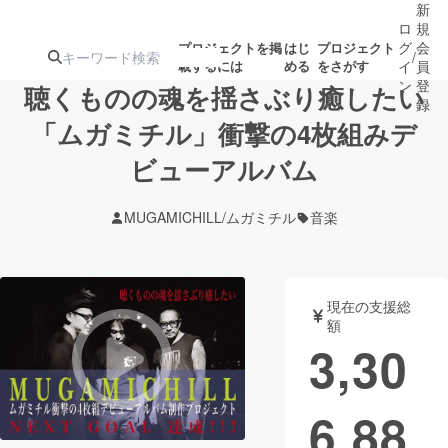
新
ロ
規
グ
会
プロジェクトを掲
はじ
プロジェクト
/
載するには
める
をさがす
イ
員
ン
登
聴くものの魂を揺さぶり癒したい
録
「ムガミチル」衝撃の4枚組みデ
ビューアルバム
人気のプロ
注目のリ
注目の新着プロ
募集終了が近いプ
もうすぐ公開
ジェクト
ターン
ジェクト
ロジェクト
されます
MUGAMICHILL/ムガミチル
音楽
アート・写真
音楽
現在の支援総
テクノロジー・ガジェット
ゲーム・サ
額
3,30
映像・映画
書籍・雑誌
6,88
ビジネス・起業
チャレンジ