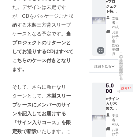
●プロ
インの
た。デザインは未定です
ジェク
ものを
ト特製T
お送り
が、CDをパッケージごと収
シャツ
しま
支援
(ML/限
す。 ●
者：
納する木製三方背スリーブ
定30枚)
メン
28人
サンプ
バーか
お届
ケースとなる予定です。
当
ル写真
らの御
け予
は今年
礼のビ
定：
プロジェクトのリターンと
のツ
2022
デオレ
年05
アー商
してお送りするCDはすべて
ター
こ
月
品にな
の
リ
こちらのケース付きとなり
ります
タ
ー
ので、
ン
詳細を見る
ます。
を
新しい
選
択
プロ
す
る
ジェク
5,0
ト特製
そして、さらに新たなリ
残り10
デザイ
00
円
ンのも
ターンとして、
木製スリー
●サイン
のをお
入り木
ブケースにメンバーのサイ
送りし
製ス
ます。
ンを記入してお届けする
リーブ
●メン
支援
ケース
バーか
者：
「サイン入りコース」を限
（限定
らの御
40人
50個）
礼のビ
お届
定数で新設
いたします。こ
木製ス
デオレ
け予