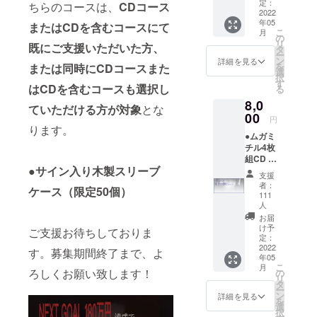
リーブ
ター
定：
ちらのコースは、
CDコース
ケース
2022
年05
にメン
またはCDを含むコースにて
こ
月
バーの
の
リ
既にご支援いただいた方、
サイン
タ
ー
を記入
ン
詳細を見る
を
または同時にCDコースまた
してお
選
択
届けし
す
はCDを含むコースも選択し
る
ます。
8,0
CDを含
ていただける方が対象
とな
むコー
00
円
スを併
ります。
●ムガミ
せて選
チル4枚
択して
組CD ●
いただ
●サイン入り木製スリーブ
メン
く必要
支援
バーか
があり
者：
ケース（限定50個）
ら御礼
ます。
111
のビデ
既にCD
人
オレ
を含む
お届
ター
コース
け予
ご支援お待ちしておりま
定：
でご支
2022
援いた
す。募集期間終了まで、よ
年05
だいて
こ
月
ろしくお願い致します！
の
いる方
リ
タ
は対象
ー
ン
となり
詳細を見る
を
選
ます。
択