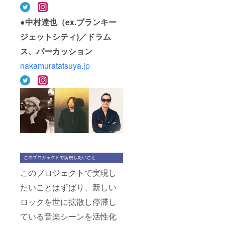
ファイ
ル ●メ
ンバー
●中村達也（ex.ブランキー
からの
ジェットシティ)／ドラム
御礼の
ビデオ
ス、パーカッション
レター
nakamuratatsuya.jp
このプロジェクトで実現し
たいことはずばり、新しい
ロックを世に拡散し停滞し
ている音楽シーンを活性化