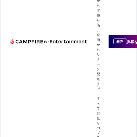
か
ら
実
施
可
能
。
企
画
掲載
無料
か
ら
リ
タ
ー
ン
配
送
ま
で
、
す
べ
て
お
任
せ
の
プ