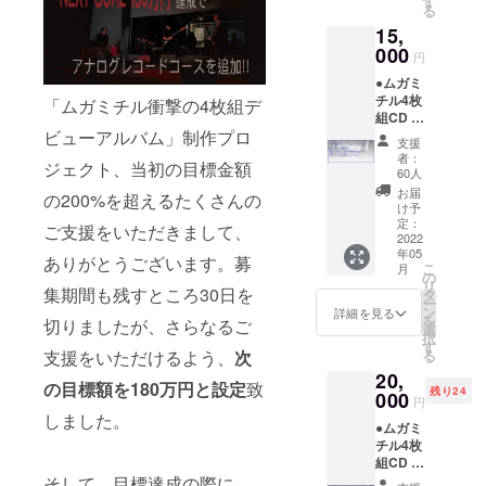
す
る
15,
000
円
●ムガミ
チル4枚
「ムガミチル衝撃の4枚組デ
組CD ●
ビューアルバム」制作プロ
アルバ
支援
ムへの
者：
ジェクト、当初の目標金額
お名前
60人
クレ
お届
の200%を超えるたくさんの
ジット
け予
備考欄
定：
ご支援をいただきまして、
にお名
2022
年05
前の
ありがとうございます。募
こ
月
ローマ
の
リ
字表記
集期間も残すところ30日を
タ
ー
のご記
ン
詳細を見る
を
切りましたが、さらなるご
入をよ
選
択
ろしく
す
支援をいただけるよう、
次
る
お願い
20,
致しま
の目標額を180万円と設定
致
残り24
す。 ●
000
円
レコー
しました。
●ムガミ
ディン
チル4枚
グ時の
組CD ●
秘蔵映
ライブ
そして、目標達成の際に
像（約