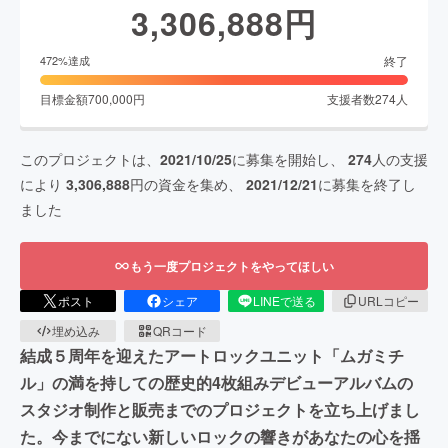
3,306,888
円
終了
472
%達成
目標金額
700,000
円
支援者数
274
人
このプロジェクトは、
2021/10/25
に募集を開始し、
274
人の支援
により
3,306,888
円の資金を集め、
2021/12/21
に募集を終了し
ました
もう一度プロジェクトをやってほしい
ポスト
シェア
LINEで送る
URLコピー
埋め込み
QRコード
結成５周年を迎えたアートロックユニット「ムガミチ
ル」の満を持しての歴史的4枚組みデビューアルバムの
スタジオ制作と販売までのプロジェクトを立ち上げまし
た。今までにない新しいロックの響きがあなたの心を揺