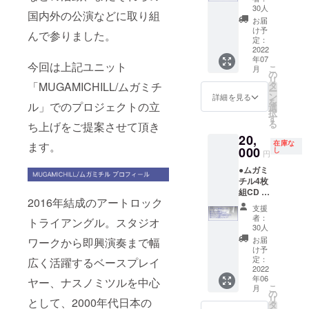
回転
変更が
しま
提案を
メッ
30人
国内外の公演などに取り組
12inch
適用さ
す。ま
させて
セージ
お届
カラー
れま
た、著
いただ
にてお
け予
んで参りました。
盤/限定
す。ま
作権
く場合
知らせ
定：
30枚）
2022
た、恐
等、曲
がござ
いたし
年07
収録曲
縮なが
に関し
いま
ます。
今回は上記ユニット
こ
月
未定。
らツ
て発生
す。そ
当日の
の
リ
メン
アー日
する権
の際に
交通
「MUGAMICHILL/ムガミチ
タ
ー
バーの
程が決
利はす
はメッ
費、会
ン
詳細を見る
を
ル」でのプロジェクトの立
サイン
まって
べてム
セージ
場での
選
択
入りで
ない段
ガミチ
にてご
ドリン
す
る
ち上げをご提案させて頂き
す。 ●
階です
ルに帰
連絡致
ク代等
20,
未発表
ので、
属する
しま
につき
在庫な
ます。
ライブ
000
必ずし
ことと
す。ま
まして
し
円
音源
もご希
なりま
た、著
は別途
●ムガミ
mp3ダ
望の地
す。あ
作権
必要と
チル4枚
ウン
域でラ
らかじ
等、ア
なりま
組CD ●
ロード
イブが
めご了
ルバム
す。ご
2016年結成のアートロック
ライブ
（3曲予
行われ
承くだ
と曲に
了承く
支援
へのご
定） ●
るとは
さい。
関して
ださ
者：
トライアングル。スタジオ
招待
メン
限りま
●アルバ
発生す
い。 ●
30人
（限定
バーか
せん
ムへの
る権利
アルバ
お届
ワークから即興演奏まで幅
30名）
らの御
が、ご
お名前
はすべ
ムへの
け予
2022年
礼のビ
定：
広く活躍するベースプレイ
了承く
クレ
てムガ
お名前
6月頃、
2022
デオレ
ださ
ジット
ミチル
クレ
年06
都内で
ヤー、ナスノミツルを中心
ター
い。 ●
備考欄
に帰属
ジット
こ
月
のライ
の
アルバ
にお名
するこ
備考欄
リ
として、2000年代日本の
ブにご
タ
ムへの
前の
ととな
にお名