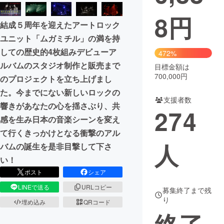
8
円
まちづくり・地域活性化
結成５周年を迎えたアートロック
ユニット「ムガミチル」の満を持
CAMPFIRE for Social Good
CAMPFIRE Creation
しての歴史的4枚組みデビューア
472%
CAMPFIREふるさと納税
machi-ya
コミュニティ
ルバムのスタジオ制作と販売まで
目標金額は
700,000円
のプロジェクトを立ち上げまし
た。今までにない新しいロックの
支援者数
響きがあなたの心を揺さぶり、共
274
感を生み日本の音楽シーンを変え
て行くきっかけとなる衝撃のアル
人
バムの誕生を是非目撃して下さ
い！
ポスト
シェア
LINEで送る
URLコピー
募集終了まで残
り
埋め込み
QRコード