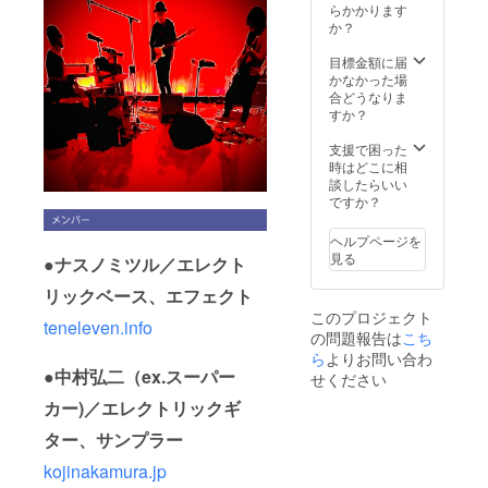
ださ
らかかります
●プロ
い。 ●
か？
ジェク
アルバ
ト特製
ムへの
目標金額に届
クリア
お名前
かなかった場
ファイ
クレ
合どうなりま
ル ●メ
ジット
すか？
ンバー
備考欄
からの
にお名
支援で困った
御礼の
前の
時はどこに相
ビデオ
ローマ
談したらいい
レター
字表記
ですか？
のご記
入をよ
ヘルプページを
ろしく
見る
●ナスノミツル／エレクト
お願い
致しま
リックベース、エフェクト
す。 ●
このプロジェクト
レコー
teneleven.info
の問題報告は
こち
ディン
グ時の
ら
よりお問い合わ
秘蔵映
●中村弘二（ex.スーパー
せください
像（約
カー)／エレクトリックギ
30分）
●プロ
ター、サンプラー
ジェク
ト特製
kojinakamura.jp
クリア