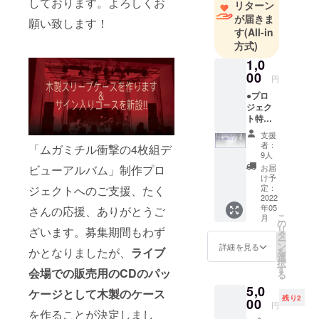
しております。よろしくお
リターン
が届きま
願い致します！
ナスノミツ
す
(All-in
方式)
ル（el-
b,electric
1,0
00
devices）
円
中村弘二
●プロ
ジェク
（g,samples
ト特製
)
クリア
支援
中村達也
ファイ
者：
「ムガミチル衝撃の4枚組デ
ル サン
（ds）
9人
プル写
ビューアルバム」制作プロ
お届
真のデ
け予
ザイン
定：
ジェクトへのご支援、たく
は昨年
2022
年05
さんの応援、ありがとうご
のツ
こ
月
アーの
の
リ
ざいます。募集期間もわず
ものに
タ
ー
なりま
ン
詳細を見る
かとなりましたが、
ライブ
を
すの
選
択
で、新
す
会場での販売用のCDのパッ
る
しいプ
5,0
ロジェ
ケージとして木製のケース
残り2
クト特
00
円
製デザ
を作ることが決定しまし