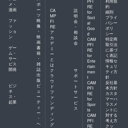
利用規
PFI
メ・
ポ
約
RE
漫画
ー
CA
説
細則
for
ツ
MP
明
プライ
Soci
ファ
映
FI
会
バシー
al
ッ
像
RE
・
ポリ
Goo
ショ
・
ア
相
シー
d
ン
映
カ
談
特定商
CAM
画
デ
会
取引法
PFI
ゲー
書
ミ
に基づ
RE
ム・
籍
ー
く表記
for
サー
・
と
情報セ
Ente
ビス
雑
は
キュリ
rtain
開発
誌
ク
サ
ティ方
men
出
ラ
ポ
針
t
版
ウ
ー
反社基
CAM
ビジ
ビ
ド
ト
本方針
PFI
ネ
ュ
フ
サ
カスタ
RE
ス・
ー
ァ
ー
マーハ
for
起業
テ
ン
ビ
ラスメ
Spor
ィ
デ
ス
ントに
ts
ー
ィ
対する
CAM
・
ン
考え方
PFI
ヘ
グ
クッ
RE