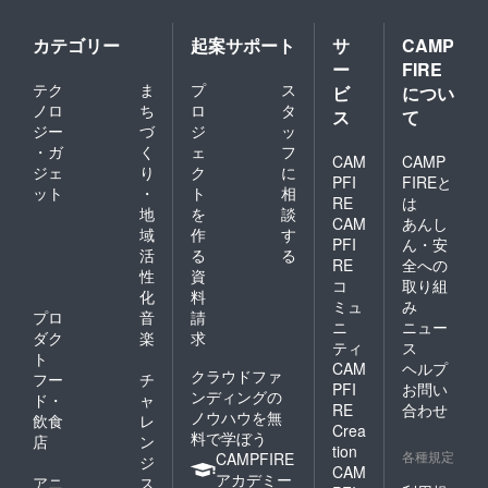
カテゴリー
起案サポート
サ
CAMP
ー
FIRE
テク
ま
プ
ス
ビ
につい
ノロ
ち
ロ
タ
ス
て
ジー
づ
ジ
ッ
・ガ
く
ェ
フ
CAM
CAMP
ジェ
り
ク
に
PFI
FIREと
ット
・
ト
相
RE
は
地
を
談
CAM
あんし
域
作
す
PFI
ん・安
活
る
る
RE
全への
性
資
コ
取り組
化
料
ミュ
み
プロ
音
請
ニ
ニュー
ダク
楽
求
ティ
ス
ト
CAM
ヘルプ
クラウドファ
フー
チ
PFI
お問い
ンディングの
ド・
ャ
RE
合わせ
ノウハウを無
飲食
レ
Crea
料で学ぼう
店
ン
tion
各種規定
CAMPFIRE
ジ
CAM
アカデミー
アニ
ス