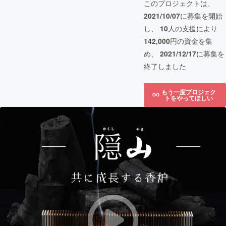
このプロジェクトは、
2021/10/07
に募集を開始
し、
10
人の支援により
142,000
円の資金を集
め、
2021/12/17
に募集を
終了しました
もう一度プロジェク
トをやってほしい