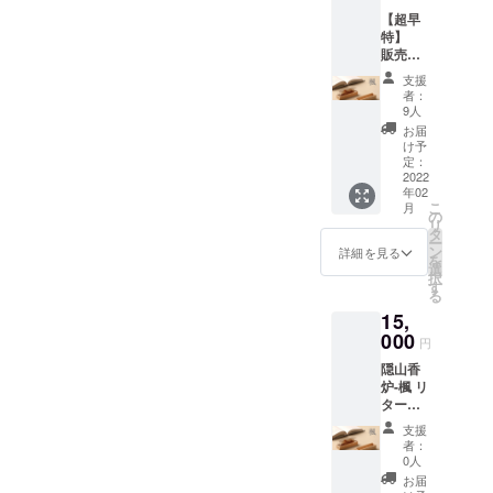
【超早
特】
販売予
定価格
支援
より
者：
3,000円
9人
OFF 限
お届
定50
け予
セット
定：
隠山香
2022
年02
炉-楓 リ
こ
月
ターン
の
リ
内容 ・
タ
ー
隠山香
ン
詳細を見る
を
炉-楓
選
択
+富山香
す
る
堂お
15,
香 1
セット
000
円
カナ
隠山香
ダ産楓
炉-楓 リ
を使用
ターン
一般販
内容 ・
売価格
支援
隠山香
15,000
者：
炉-楓
円（税
0人
+富山香
込）の
お届
堂お