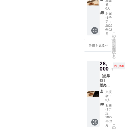
支援
より
状況、
造工程
者：
8,000円
使用部
上の都
0人
OFF 限
材の供
合等に
お届
定50
給状
より出
け予
セット
況、製
定：
荷時期
隠山香
2022
造工程
が遅れ
年02
炉-楓 2
上の都
る場合
こ
月
セット
合等に
の
がござ
リ
リター
より出
タ
いま
ー
ン内容
荷時期
ン
す。予
詳細を見る
を
・隠山
が遅れ
選
めご了
択
香炉-楓
る場合
す
承くだ
る
+富山香
がござ
さい。
28,
堂お
いま
残り50
香 2
000
す。予
円
セット
めご了
【超早
カナ
承くだ
特】
ダ産楓
さい。
販売予
を使用
定価格
一般販
支援
より
売価格
者：
8,000円
30,000
0人
OFF 限
円（税
お届
定50
込）の
け予
セット
とこ
定：
隠山香
2022
ろ、超
年02
炉 楓1
早特
こ
月
セット
8,000円
の