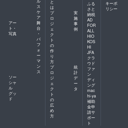
ル
と
キーポ
ふる
ス
は
リシー
さと
ケ
プ
実
納税
ア
ロ
施
AD
アー
舞
ジ
事
FOR
ト・
台
ェ
例
ALL
写真
・
ク
HIO
パ
ト
KOS
フ
の
HI
ォ
作
JFA
ー
り
クラ
マ
方
ウド
ン
プ
統
ファ
ス
ロ
計
ン
ソー
ジ
デ
ディ
シャ
ェ
ー
ング
ル
ク
タ
mac
グッ
ト
hi-ya
ド
の
補助
広
金申
め
請サ
方
ポー
ト