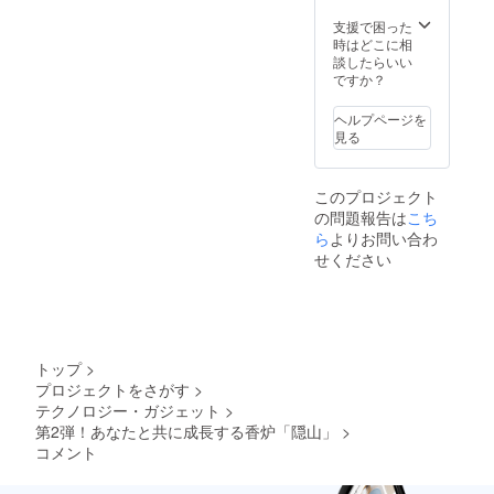
荷時期
さい。
が遅れ
支援で困った
る場合
時はどこに相
がござ
談したらいい
いま
ですか？
す。予
めご了
ヘルプページを
承くだ
見る
さい。
このプロジェクト
の問題報告は
こち
ら
よりお問い合わ
せください
トップ
>
プロジェクトをさがす
>
テクノロジー・ガジェット
>
第2弾！あなたと共に成長する香炉「隠山」
>
コメント