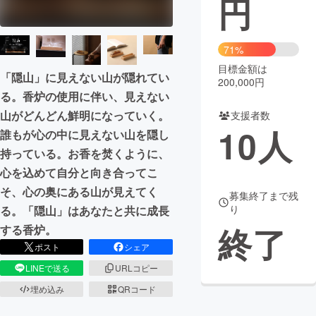
円
まちづくり・地域活性化
71%
目標金額は
CAMPFIRE for Social Good
CAMPFIRE Creation
「隠山」に見えない山が隠れてい
200,000円
CAMPFIREふるさと納税
machi-ya
コミュニティ
る。香炉の使用に伴い、見えない
山がどんどん鮮明になっていく。
支援者数
10
人
誰もが心の中に見えない山を隠し
持っている。お香を焚くように、
心を込めて自分と向き合ってこ
そ、心の奥にある山が見えてく
募集終了まで残
り
る。「隠山」はあなたと共に成長
終了
する香炉。
ポスト
シェア
LINEで送る
URLコピー
埋め込み
QRコード