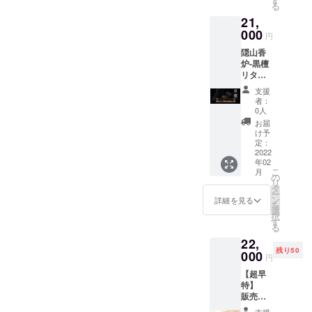
す
さい
る
山香堂
いま
21,
お香 1
す。予
セット
000
めご了
円
アフ
承くだ
隠山香
リカ産
さい。
炉-黒檀
黒檀を
リター
使用 一
ン内容
般販売
支援
・隠山
価格
者：
香炉-楓
21,000
0人
黒檀+富
円（税
お届
山香堂
込）の
け予
お香 1
とこ
定：
セット
2022
ろ、超
年02
アフ
早特
こ
月
リカ産
3,000円
の
リ
黒檀を
OFF18,
タ
ー
使用 一
000円 ※
ン
詳細を見る
を
般販売
送料込
選
択
価格
み、税
す
る
21,000
込価格
22,
円（税
です。
残り50
込） ※
000
※ご注文
円
送料込
状況、
【超早
み、税
使用部
特】
込価格
材の供
販売予
です。
給状
定価格
※ご注文
況、製