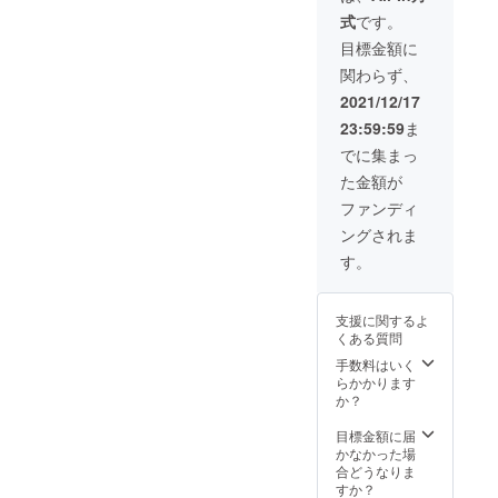
リカ産
とこ
式
です。
黒檀を
ろ、超
使用 一
早特
目標金額に
般販売
8,000円
関わらず、
価格
OFF28,
42,000
000円 ※
2021/12/17
円（税
送料込
23:59:59
ま
込）の
み、税
とこ
込価格
でに集まっ
ろ、超
です。
た金額が
早特
※ご注文
8,000円
状況、
ファンディ
OFF34,
使用部
ングされま
000円 ※
材の供
送料込
給状
す。
み、税
況、製
込価格
造工程
です。
上の都
支援に関するよ
※ご注文
合等に
くある質問
状況、
より出
使用部
荷時期
手数料はいく
材の供
が遅れ
らかかります
給状
る場合
か？
況、製
がござ
造工程
いま
目標金額に届
上の都
す。予
かなかった場
合等に
めご了
合どうなりま
より出
承くだ
すか？