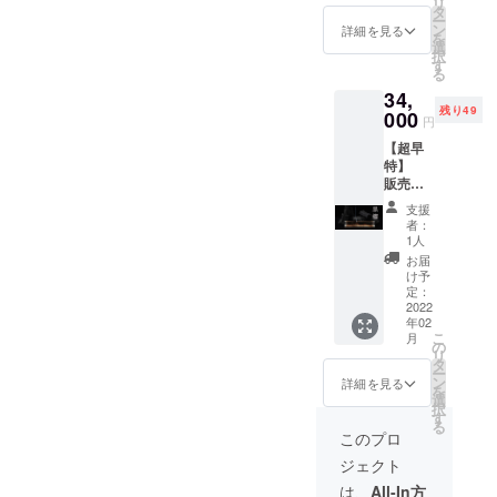
リ
＋黒檀1
OFF22,
タ
ー
セット
000円 ※
ン
詳細を見る
を
リター
送料込
選
択
ン内容
み、税
す
る
・隠山
込価格
34,
香炉-楓
です。
残り49
+富山香
000
※ご注文
円
堂お
状況、
【超早
香 1
使用部
特】
セット
材の供
販売予
カナ
給状
定価格
ダ産楓
況、製
支援
より
を使用
造工程
者：
8,000円
・隠山
上の都
1人
OFF 限
香炉-楓
合等に
お届
定50
黒檀+富
より出
け予
セット
山香堂
定：
荷時期
隠山香
2022
お香 1
が遅れ
年02
炉-黒檀
セット
る場合
こ
月
リター
アフ
の
がござ
リ
ン内容
リカ産
タ
いま
ー
・隠山
黒檀を
ン
す。予
詳細を見る
を
香炉-楓
使用 一
選
めご了
択
黒檀+富
般販売
す
承くだ
る
山香堂
価格
さい。
このプロ
お香 2
36,000
ジェクト
セット
円（税
アフ
込）の
は、
All-In方