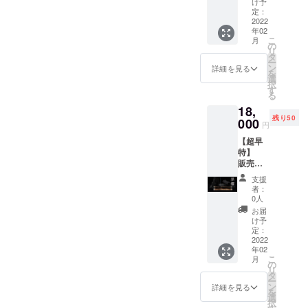
とこ
け予
香 1
ろ、超
定：
セット
2022
早特
年02
カナ
3,000円
こ
月
ダ産楓
OFF12,
の
リ
を使用
000円 ※
タ
ー
一般販
送料込
ン
詳細を見る
を
売価格
み、税
選
択
15,000
込価格
す
る
円（税
です。
18,
込） ※
※ご注文
残り50
送料込
000
状況、
円
み、税
使用部
【超早
込価格
材の供
特】
です。
給状
販売予
※ご注文
況、製
定価格
状況、
造工程
支援
より
使用部
上の都
者：
3,000円
材の供
合等に
0人
OFF 限
給状
より出
お届
定50
況、製
荷時期
け予
セット
造工程
定：
が遅れ
隠山香
2022
上の都
る場合
年02
炉-黒檀
合等に
がござ
こ
月
リター
より出
の
いま
リ
ン内容
荷時期
タ
す。予
ー
・隠山
が遅れ
ン
めご了
詳細を見る
を
香炉-楓
る場合
選
承くだ
択
黒檀+富
がござ