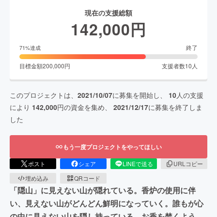
現在の支援総額
142,000
円
終了
71
%達成
目標金額
200,000
円
支援者数
10
人
このプロジェクトは、
2021/10/07
に募集を開始し、
10
人の支援
により
142,000
円の資金を集め、
2021/12/17
に募集を終了しま
した
もう一度プロジェクトをやってほしい
ポスト
シェア
LINEで送る
URLコピー
埋め込み
QRコード
「隠山」に見えない山が隠れている。香炉の使用に伴
い、見えない山がどんどん鮮明になっていく。誰もが心
の中に見えない山を隠し持っている。お香を焚くよう