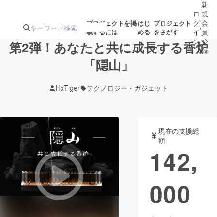
新
ロ
規
グ
会
プロジェクトを掲
はじ
プロジェクト
/
載するには
める
をさがす
イ
員
ン
登
第2弾！あなたと共に成長する香炉
録
「隠山」
人気のプロ
注目のリ
注目の新着プロ
募集終了が近いプ
もうすぐ公開
HxTiger
テクノロジー・ガジェット
ジェクト
ターン
ジェクト
ロジェクト
されます
アート・写真
音楽
現在の支援総
額
142,
テクノロジー・ガジェット
ゲーム・サ
000
映像・映画
書籍・雑誌
ビジネス・起業
チャレンジ