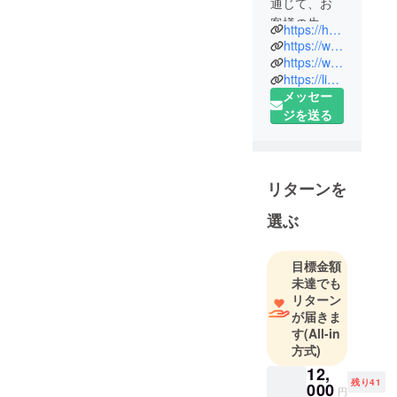
通じて、お
客様の生活
https://hxtiger.com
をよりス
https://www.tiktok.com/@hxtiger4u
マートに、
https://www.instagram.com/hxtiger4u/
https://lin.ee/MlsGbKl
よりシンプ
メッセー
ルにする。
ジを送る
品質とデザ
インに妥協
せず、最先
端の製品を
リターンを
提供し続け
る
選ぶ
目標金額
未達でも
リターン
が届きま
す
(All-in
方式)
12,
残り41
000
円