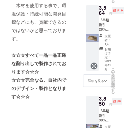
トや、デザ
る
のみ』
木材を使用する事で、環
3,5
※外観塗
イナー・ク
残り19
装等に
64
境保護・持続可能な開発目
リエイター
円
ついて
とのコラボ
『早期
は、お
標などにも、貢献できるの
割引
好みの
企画もやっ
28%オ
ではないかと思っておりま
仕上げ
て行きたい
フ限定
を楽し
支援
す。
20個』
です。
んで下
者：
定価
さい。
1人
精一杯当プ
4950円
※天然木
お届
ロジェクト
→3564
材を使
け予
☆☆☆すべて一品一品正確
円 足つ
用して
定：
に取り組ん
ぼマッ
2021
いる
な削り出しで製作されてお
で参ります
年12
サー
為、
こ
月
ので、少し
ジ
ります☆☆☆
所々に
の
リ
『極ツ
節があ
タ
でも興味を
ー
☆☆☆完全なる、自社内で
ボ』 桧
ります
ン
詳細を見る
持って頂き
を
（ヒノ
が、当
選
択
のデザイン・製作となりま
キ）
ご支援をい
方では
す
る
材 削
それぞ
ただけまし
す☆☆☆
3,8
り出し
れの個
たら幸いで
残り8
※天然木
50
性と認
円
材を使
識して
『早期
用して
おりま
割引
いる
すの
30%オ
為、
で、ご
フ限定
所々に
理解頂
支援