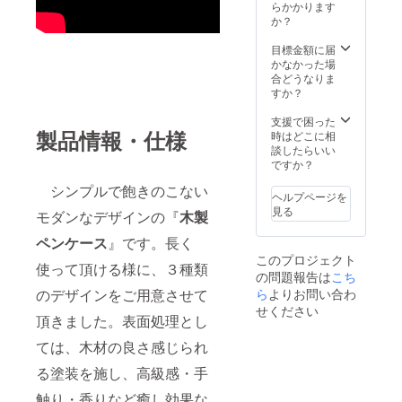
25mm
らかかります
おりま
れの個
よって
重
か？
すの
性と認
は予定
量：約
で、ご
識して
より出
90g ※ペ
目標金額に届
理解頂
おりま
荷時期
ン4本程
かなかった場
きます
すの
が遅れ
度と消
合どうなりま
ようよ
で、ご
る場合
しゴム
すか？
ろしく
理解頂
があり
１個る
お願い
きます
ます。
大きさ
支援で困った
致しま
ようよ
製品情報・仕様
となり
時はどこに相
す。 最
ろしく
ます。
談したらいい
善を尽
お願い
色：
ですか？
くして
致しま
うるし
製作を
す。 最
シンプルで飽きのこない
調
いたし
善を尽
ヘルプページを
黒・鎌
ますが
くして
見る
モダンなデザインの『
木製
倉赤・
場合に
製作を
藍
よって
いたし
ペンケース
』です。長く
（食品
は予定
ますが
このプロジェクト
衛生法
より出
使って頂ける様に、３種類
場合に
の問題報告は
こち
に適合
荷時期
よって
してい
のデザインをご用意させて
ら
よりお問い合わ
が遅れ
は予定
る安全
る場合
せください
より出
頂きました。表面処理とし
な塗料
があり
荷時期
を使
ます。
が遅れ
ては、木材の良さ感じられ
用） ※
る場合
天然木
があり
る塗装を施し、高級感・手
材を使
ます。
用して
触り・香りなど癒し効果な