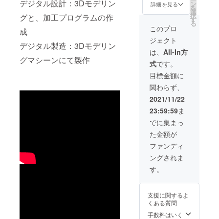
デジタル設計：3Dモデリン
製ペン
れの個
ン
色：
詳細を見る
ニムブ
用して
を
ケース
性と認
選
うるし
ルー・
いる
択
グと、加工プログラムの作
１：磁
識して
す
調
ライト
為、
る
石固定
おりま
黒・鎌
このプロ
ブラウ
所々に
成
タイ
すの
倉赤・
ン・
節があ
ジェクト
プ
で、ご
藍
バーガ
デジタル製造：3Dモデリン
ります
外寸：
理解頂
（食品
は、
All-In方
ンディ
が、当
横幅
きます
グマシーンにて製作
衛生法
（食品
方では
式
です。
190mm
ようよ
に適合
衛生法
それぞ
奥行
ろしく
してい
目標金額に
に適合
れの個
60mm
お願い
る安全
してい
性と認
関わらず、
高さ
致しま
な塗料
る安全
識して
30mm
す。 最
を使
2021/11/22
な塗料
おりま
重
善を尽
用） ※
を使用
すの
23:59:59
ま
量：約
くして
天然木
してお
で、ご
130g
製作を
材を使
でに集まっ
りま
理解頂
２：モ
いたし
用して
す） ※
きます
た金額が
ダンな
ますが
いる
天然木
ようよ
デザイ
場合に
為、
ファンディ
材を使
ろしく
ンの勘
よって
所々に
用して
お願い
ングされま
合タイ
は予定
節があ
いる
致しま
プB
より出
ります
す。
為、
す。 最
外寸：
荷時期
が、当
所々に
善を尽
横幅
が遅れ
方では
節があ
くして
190mm
る場合
それぞ
ります
製作を
支援に関するよ
奥行
があり
れの個
が、当
いたし
くある質問
60mm
ます。
性と認
方では
ますが
高さ
手数料はいく
識して
それぞ
場合に