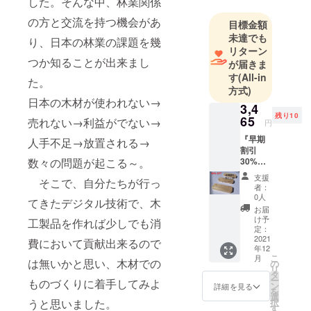
した。そんな中、林業関係
行うために
の方と交流を持つ機会があ
立ち上げた
目標金額
未達でも
部門です。
り、日本の林業の課題を幾
リターン
木材を使用
つか知ることが出来まし
が届きま
する事で、
す
(All-in
た。
環境保護・
方式)
持続可能な
日本の木材が使われない→
3,4
開発目標な
残り10
65
売れない→利益がでない→
円
どにも、貢
『早期
人手不足→放置される→
献できるの
割引
ではないか
数々の問題が起こる～。
30%オ
フ限定
と思ってお
支援
そこで、自分たちが行っ
10個』
者：
ります。
定価
0人
てきたデジタル技術で、木
4950円
最新のデジ
お届
→3465
け予
工製品を作れば少しでも消
タル技術
円 桧
定：
で、ものづ
（ヒノ
2021
費において貢献出来るので
年12
キ）
くりの楽し
こ
月
材
は無いかと思い、木材での
の
さを実践し
リ
木製ペ
タ
ー
ものづくりに着手してみよ
てみたい方
ンケー
ン
詳細を見る
を
ス
選
へのサポー
うと思いました。
択
『素材
す