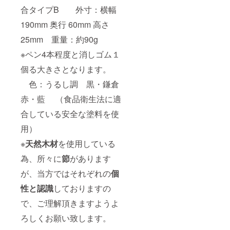
合タイプB 外寸：横幅
190mm 奥行 60mm 高さ
25mm 重量：約90g
※ペン4本程度と消しゴム１
個る大きさとなります。
色：うるし調 黒・鎌倉
赤・藍 （食品衛生法に適
合している安全な塗料を使
用）
※
天然木材
を使用している
為、所々に
節
があります
が、当方ではそれぞれの
個
性と認識
しておりますの
で、ご理解頂きますようよ
ろしくお願い致します。