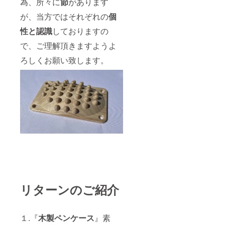
為、所々に
節
があります
が、当方ではそれぞれの
個
性と認識
しておりますの
で、ご理解頂きますようよ
ろしくお願い致します。
リターンのご紹介
１.『
木製ペンケース
』素