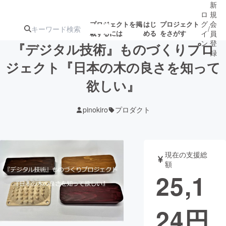
新
ロ
規
グ
会
プロジェクトを掲
はじ
プロジェクト
/
載するには
める
をさがす
イ
員
ン
登
『デジタル技術』ものづくりプロ
録
ジェクト『日本の木の良さを知って
欲しい』
人気のプロ
注目のリ
注目の新着プロ
募集終了が近いプ
もうすぐ公開
ジェクト
ターン
ジェクト
ロジェクト
されます
pinokiro
プロダクト
アート・写真
音楽
現在の支援総
テクノロジー・ガジェット
ゲーム・サ
額
25,1
映像・映画
書籍・雑誌
24
円
ビジネス・起業
チャレンジ