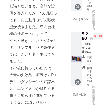
致しま
製ペン
2022
れの個
す。 最
知識もないまま、高額な設
年01
ケー
性と認
善を尽
こ
月
ス』素
識して
の
くして
備を導入したが、1カ月経っ
リ
材：桧
おりま
タ
製作を
ー
（ヒノ
すの
ン
いたし
ても一向に動作せず沈黙状
詳細を見る
を
キ）材
で、ご
選
ますが
択
１：磁
態が続きました。導入会社
理解頂
す
場合に
る
石固定
きます
よって
様のサポートによって、
5,2
タイ
ようよ
は予定
残り30
プ
80
ろしく
より出
円
やっと動き出したのが2ヶ月
外寸：
お願い
荷時期
『20%
横幅
致しま
が遅れ
後、サンプル形状の製作ま
オフ限
190mm
す。 最
る場合
定30
奥行
善を尽
があり
では、たどり着く事はでき
個』定
60mm
くして
ます。
支援
価 6600
高さ
製作を
ました。
者：
円
30mm
いたし
0人
→5280
その後に待っていたのは、
重
ますが
お届
円 『木
量：約
場合に
け予
大量の失敗品、原因は３Dモ
製ペン
90g
定：
よって
ケー
2022
２：シ
は予定
デリングマシーンの知識不
年01
ス』素
ンプル
より出
こ
月
材：桧
デザイ
の
荷時期
足、エンドミルが摩耗する
リ
（ヒノ
ンの勘
タ
が遅れ
ー
キ）材
合タイ
ン
る場合
詳細を見る
事さえ知らずに進めている
を
１：磁
プA
選
があり
択
石固定
外寸：
ような、知識レベル・・・
す
ます。
る
タイ
横幅