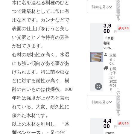
ボ』 桧
識して
木に名を連ねる樹種のひと
タ
が遅れ
ー
（ヒノ
おりま
ン
る場合
詳細を見る
を
つで建築材として非常に有
キ）
すの
選
があり
択
材 削
で、ご
す
ます。
る
用な木です。カンナなどで
り出し
理解頂
3,9
※天然木
きます
表面の仕上げを行うと美し
残り20
材を使
60
ようよ
円
用して
ろしく
い光沢とヒノキ特有の芳香
『早期
いる
お願い
割引
為、
致しま
が出てきます。
20%オ
所々に
す。 最
フ限定
節があ
心材の耐朽性が高く、水湿
善を尽
支援
20個』
ります
くして
者：
にも強い傾向がある事があ
定価
が、当
製作を
0人
4950円
方では
いたし
お届
げられます。特に菌や虫な
→3960
それぞ
ますが
け予
円 桧
れの個
定：
場合に
どに対する耐性が高く、樹
（ヒノ
2022
性と認
よって
年01
キ）
識して
は予定
齢の古いものは伐採後、200
こ
月
材
おりま
の
より出
リ
木製ペ
すの
タ
年程は強度が上がると言わ
荷時期
ー
ンケー
で、ご
ン
が遅れ
詳細を見る
を
ス
れている、大変、耐久性に
理解頂
選
る場合
択
『素材
きます
す
があり
る
優れた木材です。
のみ』
ようよ
ます。
4,4
※外観塗
ろしく
以上の木材を利用し、『
木
残り20
装等に
00
お願い
円
ついて
致しま
製ペンケース
』・足つぼ
『20%