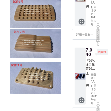
ト』 定
高さ
ダンな
2人
大きさ
価 9900
30mm
デザイ
となり
お届
円
重
ンの勘
け予
ます。
→6930
量：約
定：
合タイ
色：
円 足つ
2021
130g
プB
ダーク
年12
ぼマッ
２：モ
外寸：
ブラウ
こ
月
サー
ダンな
の
横幅
ン・ブ
リ
ジ
デザイ
タ
190mm
ラウ
ー
『極ツ
ンの勘
ン
奥行
詳細を見る
ン・デ
を
ボ』 2
合タイ
選
60mm
ニムブ
択
個セッ
プB
す
高さ
ルー・
る
ト販売
外寸：
25mm
ライト
7,0
限定
横幅
重
ブラウ
残り20
『５
40
190mm
量：約
ン・
円
セッ
奥行
63g ※ペ
バーガ
『20%
ト』で
60mm
ン4本程
ンディ
オフ限
す。 ※
高さ
度と消
（食品
定20
天然木
25mm
しゴム
衛生法
個』定
材を使
重
１個る
に適合
支援
価 8800
用して
量：約
大きさ
者：
してい
円
いる
90g ※ペ
0人
となり
る安全
→7040
為、
ン4本程
ます。
お届
な塗料
円 欅
所々に
度と消
け予
色：
を使用
（ケヤ
節があ
定：
しゴム
ダーク
してお
キ）
2022
ります
１個る
ブラウ
りま
年01
材 う
が、当
大きさ
ン・ブ
す） ※
こ
月
るし
方では
の
となり
ラウ
天然木
リ
調 木
それぞ
タ
ます。
ン・デ
材を使
ー