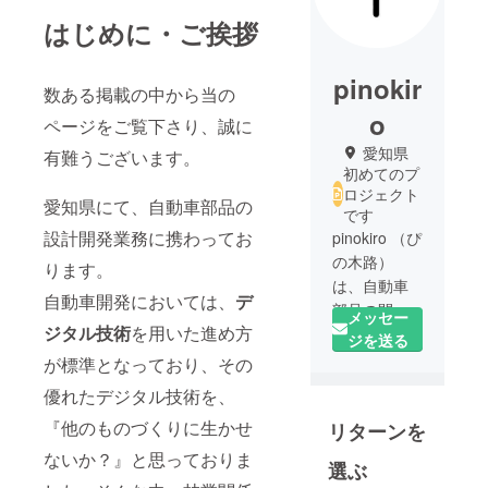
はじめに・ご挨拶
pinokir
数ある掲載の中から当の
o
ページをご覧下さり、誠に
愛知県
有難うございます。
初めてのプ
ロジェクト
愛知県にて、自動車部品の
です
設計開発業務に携わってお
pinokiro （ぴ
の木路）
ります。
は、自動車
自動車開発においては、
デ
部品の開発
メッセー
ジタル技術
を用いた進め方
設計業務で
ジを送る
培ったデジ
が標準となっており、その
タル技術を
優れたデジタル技術を、
活用して、
『他のものづくりに生かせ
リターンを
自社製品の
開発・製
ないか？』と思っておりま
選ぶ
造・販売を