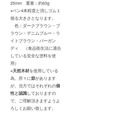
25mm 重量：約63g
※ペン4本程度と消しゴム１
個る大きさとなります。
色：ダークブラウン・ブ
ラウン・デニムブルー・ラ
イトブラウン・バーガン
ディ （食品衛生法に適合
している安全な塗料を使
用）
※
天然木材
を使用している
為、所々に
節
があります
が、当方ではそれぞれの
個
性と認識
しておりますの
で、ご理解頂きますようよ
ろしくお願い致します。