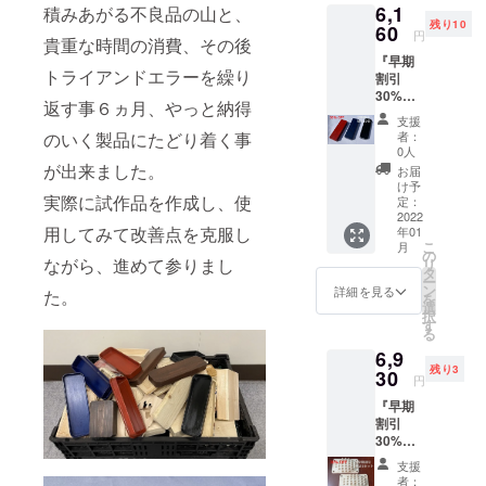
6,1
積みあがる不良品の山と、
プ
190mm
残り10
外寸：
60
奥行
円
貴重な時間の消費、その後
横幅
60mm
『早期
190mm
高さ
トライアンドエラーを繰り
割引
奥行
25mm
30%オ
60mm
重
返す事６ヵ月、やっと納得
フ限定
高さ
量：約
支援
20個』
30mm
60g
のいく製品にたどり着く事
者：
定価
重
３：モ
0人
8800円
量：約
が出来ました。
ダンな
お届
→6160
90g
デザイ
け予
実際に試作品を作成し、使
円 欅
２：シ
定：
ンの勘
（ケヤ
2022
ンプル
合タイ
用してみて改善点を克服し
年01
キ）
デザイ
プB
こ
月
材 う
ンの勘
の
外寸：
ながら、進めて参りまし
リ
るし
合タイ
タ
横幅
ー
調 木
プA
ン
190mm
詳細を見る
た。
を
製ペン
外寸：
選
奥行
択
ケース
横幅
す
60mm
る
１：磁
190mm
高さ
6,9
石固定
奥行
25mm
残り3
タイ
30
60mm
重
円
プ
高さ
量：約
『早期
外寸：
25mm
63g ※ペ
割引
横幅
重
ン4本程
30%オ
190mm
量：約
度と消
フ限定5
奥行
60g
しゴム
支援
セッ
60mm
３：モ
１個る
者：