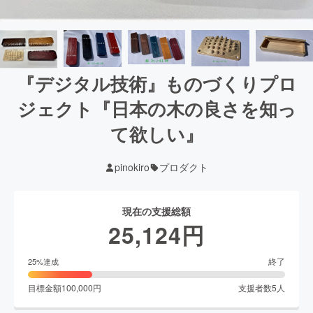
『デジタル技術』ものづくりプロ
ジェクト『日本の木の良さを知っ
て欲しい』
pinokiro
プロダクト
現在の支援総額
25,124
円
終了
25
%達成
目標金額
100,000
円
支援者数
5
人