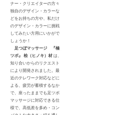
は予定
ナー・クリエイターの方々
より出
荷時期
独自のデザイン・カラーな
が遅れ
どをお持ちの方や、私だけ
る場合
があり
のデザイン・カラーに挑戦
ます。
してみたい方用にいかがで
しょうか！
足つぼマッサージ 『極
ツボ』 桧（ヒノキ）材
は、
知り合いからのリクエスト
により開発されました。最
近のテレワーク対応などに
よる、疲労が蓄積するなか
で、座ったままでも足ツボ
マッサージに対応できる仕
様で、高低差を多め・コン
パクトな大きさ・紐を通し