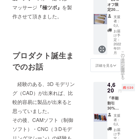
は、お
す。 最
オフ限
好みの
善を尽
マッサージ
『極ツボ』
を製
定20
仕上げ
くして
個』定
を楽し
作させて頂きました。
製作を
支援
価 5500
んで下
いたし
者：
円
さい。
ますが
0人
→4400
※天然木
場合に
お届
円 桧
材を使
よって
け予
（ヒノ
用して
定：
は予定
キ）
2022
いる
より出
年01
材
為、
荷時期
こ
プロダクト誕生ま
月
木製ペ
所々に
の
が遅れ
リ
ンケー
節があ
タ
る場合
ー
でのお話
ス DIY
ります
ン
があり
詳細を見る
を
キット
が、当
選
ます。
択
付（説
方では
す
る
明書付
それぞ
経験のある、3D モデリン
4,6
き） ※
れの個
残り20
天然木
20
性と認
円
グ（CAD）が出来れば、比
材を使
識して
『早期
用して
おりま
較的容易に製品が出来ると
割引
いる
すの
30%オ
為、
で、ご
思っていました。
フ限定
所々に
理解頂
支援
20個』
節があ
その後、CAMソフト（制御
きます
者：
定価
ります
ようよ
0人
6600円
ソフト）・CNC（３Dモデ
が、当
ろしく
お届
→4620
方では
お願い
け予
リングマシーン）の経験も
円 『木
それぞ
定：