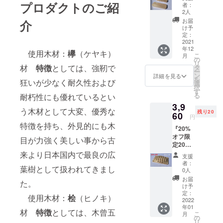
10個』
節があ
プロダクトのご紹
きます
者：
定価
ります
ようよ
2人
5500円
が、当
ろしく
お届
介
→3850
方では
お願い
け予
円 桧
それぞ
定：
致しま
（ヒノ
2021
れの個
す。 最
年12
キ）
性と認
善を尽
使用木材：
欅
（ケヤキ）
こ
月
材
識して
の
くして
リ
木製ペ
材
特徴
としては、強靭で
おりま
タ
製作を
ー
ンケー
すの
ン
いたし
詳細を見る
を
狂いが少なく耐久性および
ス DIY
で、ご
選
ますが
択
キット
理解頂
す
場合に
る
耐朽性にも優れているとい
付（説
きます
よって
3,9
明書付
ようよ
は予定
う木材として大変、優秀な
残り20
き） ※
60
ろしく
より出
円
天然木
お願い
荷時期
特徴を持ち、外見的にも木
『20%
材を使
致しま
が遅れ
オフ限
用して
す。 最
目が力強く美しい事から古
る場合
定20
いる
善を尽
があり
個』 定
来より日本国内で最良の広
為、
くして
ます。
支援
価 4950
所々に
製作を
者：
葉樹として扱われてきまし
円
節があ
いたし
0人
→3960
ります
ますが
お届
た。
円 足つ
が、当
場合に
け予
ぼマッ
方では
定：
よって
使用木材：
桧
（ヒノキ）
サー
2022
それぞ
は予定
年01
ジ
れの個
より出
材
特徴
としては、木曾五
こ
月
『極ツ
性と認
の
荷時期
リ