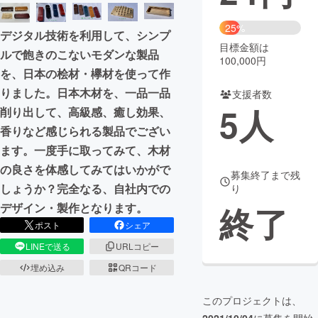
まちづくり・地域活性化
25%
デジタル技術を利用して、シンプ
目標金額は
ルで飽きのこないモダンな製品
100,000円
CAMPFIRE for Social Good
CAMPFIRE Creation
を、日本の桧材・欅材を使って作
りました。日本木材を、一品一品
CAMPFIREふるさと納税
machi-ya
コミュニティ
支援者数
5
人
削り出して、高級感、癒し効果、
香りなど感じられる製品でござい
ます。一度手に取ってみて、木材
の良さを体感してみてはいかがで
募集終了まで残
しょうか？完全なる、自社内での
り
終了
デザイン・製作となります。
ポスト
シェア
LINEで送る
URLコピー
埋め込み
QRコード
このプロジェクトは、