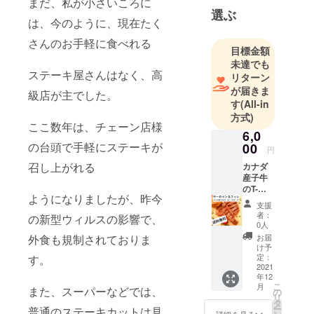
まだ、私が小さいころに
選ぶ
は、今のように、現在たく
さんのお手軽に食べれる
目標金額
未達でも
ステーキ屋さんはなく、高
リターン
が届きま
級店が主でした。
す
(All-in
方式)
ここ数年は、チェーン店様
6,0
の台頭で手軽にステーキが
00
円
召し上がれる
カナダ
産子牛
のT-
ようになりましたが、昨今
ボーン
支援
ステー
者：
の新型ウィルスの影響で、
キ
0人
【250g
外食も規制されておりま
お届
×２】
け予
500ｇを
定：
す。
お送り
2021
年12
いたし
こ
月
また、スーパーなどでは、
ます。※
の
リ
送料込
タ
ー
普通のステーキカットは見
み ※ヤ