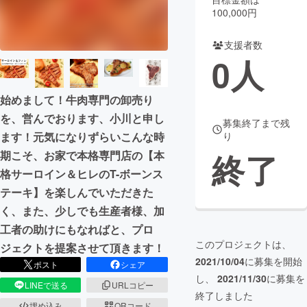
100,000円
まちづくり・地域活性化
支援者数
0
人
CAMPFIRE for Social Good
CAMPFIRE Creation
CAMPFIREふるさと納税
machi-ya
コミュニティ
始めまして！牛肉専門の卸売り
を、営んでおります、小川と申し
募集終了まで残
ます！元気になりずらいこんな時
り
終了
期こそ、お家で本格専門店の【本
格サーロイン＆ヒレのT-ボーンス
テーキ】を楽しんでいただきた
く、また、少しでも生産者様、加
工者の助けにもなればと、プロ
このプロジェクトは、
ジェクトを提案させて頂きます！
2021/10/04
に募集を開始
ポスト
シェア
し、
2021/11/30
に募集を
LINEで送る
URLコピー
終了しました
埋め込み
QRコード