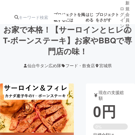
新
ロ
規
グ
会
プロジェクトを掲
はじ
プロジェクト
/
載するには
める
をさがす
イ
員
ン
登
お家で本格！【サーロインとヒレの
録
T-ボーンステーキ】お家やBBQで専
門店の味！
人気のプロ
注目のリ
注目の新着プロ
募集終了が近いプ
もうすぐ公開
ジェクト
ターン
ジェクト
ロジェクト
されます
仙台牛タン広め隊
フード・飲食店
宮城県
アート・写真
音楽
現在の支援総
テクノロジー・ガジェット
ゲーム・サ
額
0
円
映像・映画
書籍・雑誌
0%
ビジネス・起業
チャレンジ
目標金額は