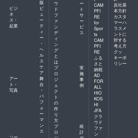
版
ウ
ー
反社基
CAM
ビジ
ビ
ド
ト
本方針
PFI
ネ
ュ
フ
サ
カスタ
RE
ス・
ー
ァ
ー
マーハ
for
起業
テ
ン
ビ
ラスメ
Spor
ィ
デ
ス
ントに
ts
ー
ィ
対する
CAM
・
ン
考え方
PFI
ヘ
グ
クッ
RE
ル
と
キーポ
ふる
ス
は
リシー
さと
ケ
プ
実
納税
ア
ロ
施
AD
アー
舞
ジ
事
FOR
ト・
台
ェ
例
ALL
写真
・
ク
HIO
パ
ト
KOS
フ
の
HI
ォ
作
JFA
ー
り
クラ
マ
方
ウド
ン
プ
統
ファ
ス
ロ
計
ン
ソー
ジ
デ