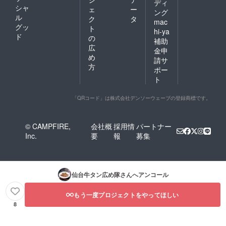
ディ
シャ
ェ
ー
ング
ル
ク
タ
mac
グッ
ト
hi-ya
ド
の
補助
広
金申
め
請サ
方
ポー
ト
「QRコード」は株式会社デンソーウェーブの登録商標です。
© CAMPFIRE,
会社概
採用情
パートナー
Inc.
要
報
募集
仙台牛タン広め隊
さんへアンコール
もう一度プロジェクトをやってほしい
8