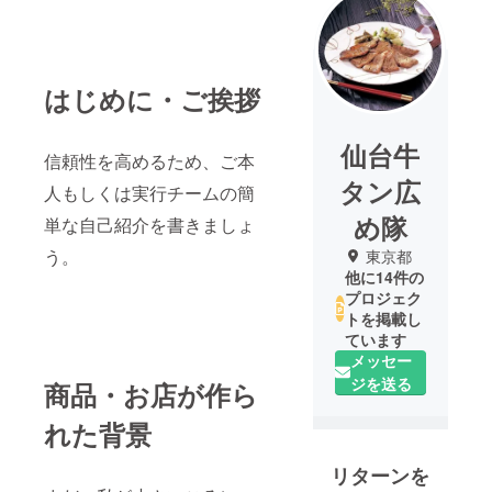
はじめに・ご挨拶
仙台牛
信頼性を高めるため、ご本
タン広
人もしくは実行チームの簡
め隊
単な自己紹介を書きましょ
う。
東京都
他に14件の
プロジェク
トを掲載し
ています
メッセー
ジを送る
商品・お店が作ら
れた背景
リターンを