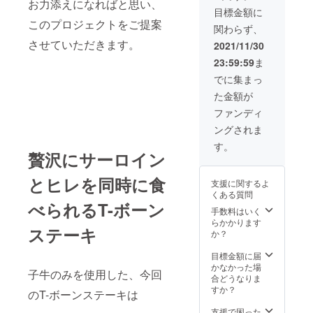
お力添えになればと思い、
間ほど
目標金額に
でお召
このプロジェクトをご提案
関わらず、
し上が
りくだ
させていただきます。
2021/11/30
さい。
23:59:59
ま
でに集まっ
た金額が
ファンディ
ングされま
す。
贅沢にサーロイン
とヒレを同時に食
支援に関するよ
くある質問
べられるT-ボーン
手数料はいく
らかかります
ステーキ
か？
目標金額に届
かなかった場
子牛のみを使用した、今回
合どうなりま
すか？
のT-ボーンステーキは
支援で困った