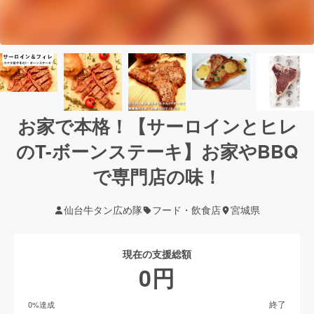
お家で本格！【サーロインとヒレ
のT-ボーンステーキ】お家やBBQ
で専門店の味！
仙台牛タン広め隊
フード・飲食店
宮城県
現在の支援総額
0
円
終了
0
%達成