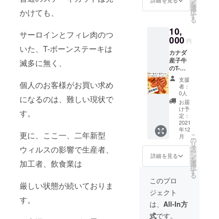
ン
詳細を見る
を
マト運
選
かけても、
択
輸クー
す
る
ル冷凍
10,
便にて
サーロインとフィレ肉のつ
送付い
000
円
たしま
いた、T-ボーンステーキは
カナダ
す。 ※
産子牛
ご到着
滅多に無く、
のT-
後冷凍
ボーン
保存に
支援
個人のお客様がお買い求め
ステー
て４週
者：
キ
間ほど
0人
になるのは、難しい現状で
【250g
でお召
お届
×4】1k
し上が
け予
す。
ｇ 。※
りくだ
定：
送料込
2021
さい。
年12
み ※ヤ
更に、ここ一、二年新型
こ
月
マト運
の
リ
輸クー
タ
ウィルスの影響で生産者、
ー
ル冷凍
ン
詳細を見る
を
便にて
加工者、飲食業は
選
択
送付い
す
る
たしま
このプロ
厳しい状態が続いておりま
す。 ※
ジェクト
ご到着
す。
後冷凍
は、
All-In方
保存に
式
です。
て４週