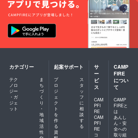
カテゴリー
起案サポート
サ
CAMP
ー
FIRE
テク
ま
プ
ス
ビ
につい
ノロ
ち
ロ
タ
ス
て
ジー
づ
ジ
ッ
・ガ
く
ェ
フ
CAM
CAMP
ジェ
り
ク
に
PFI
FIREと
ット
・
ト
相
RE
は
地
を
談
CAM
あんし
域
作
す
PFI
ん・安
活
る
る
RE
全への
性
資
コ
取り組
化
料