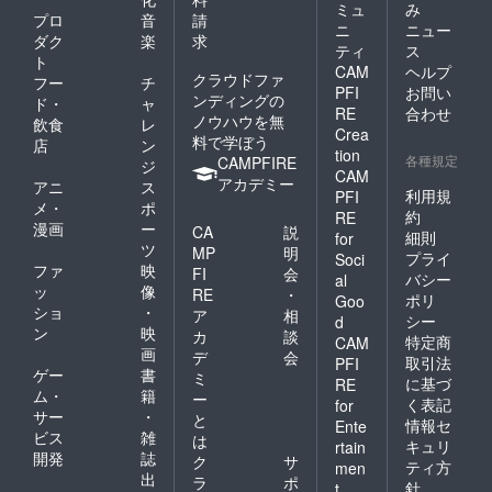
ミュ
み
プロ
音
請
ニ
ニュー
ダク
楽
求
ティ
ス
ト
CAM
ヘルプ
クラウドファ
フー
チ
PFI
お問い
ンディングの
ド・
ャ
RE
合わせ
ノウハウを無
飲食
レ
Crea
料で学ぼう
店
ン
tion
各種規定
CAMPFIRE
ジ
CAM
アカデミー
アニ
ス
利用規
PFI
メ・
ポ
約
RE
漫画
ー
CA
説
細則
for
ツ
MP
明
プライ
Soci
ファ
映
FI
会
バシー
al
ッ
像
RE
・
ポリ
Goo
ショ
・
ア
相
シー
d
ン
映
カ
談
特定商
CAM
画
デ
会
取引法
PFI
ゲー
書
ミ
に基づ
RE
ム・
籍
ー
く表記
for
サー
・
と
情報セ
Ente
ビス
雑
は
キュリ
rtain
開発
誌
ク
サ
ティ方
men
出
ラ
ポ
針
t