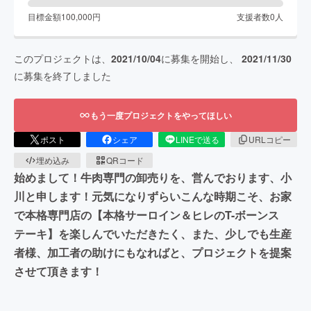
目標金額
100,000
円
支援者数
0
人
このプロジェクトは、
2021/10/04
に募集を開始し、
2021/11/30
に募集を終了しました
もう一度プロジェクトをやってほしい
ポスト
シェア
LINEで送る
URLコピー
埋め込み
QRコード
始めまして！牛肉専門の卸売りを、営んでおります、小
川と申します！元気になりずらいこんな時期こそ、お家
で本格専門店の【本格サーロイン＆ヒレのT-ボーンス
テーキ】を楽しんでいただきたく、また、少しでも生産
者様、加工者の助けにもなればと、プロジェクトを提案
させて頂きます！