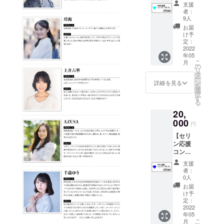
リート
夫で
花にも
におけ
支援
（2000
す。 ・
お名前
る注意
者：
0円）
１回目
を記載
9人
点。こ
セッ
は講義
した
れだけ
お届
ト】 出
形式で
カード
け予
はやっ
演者の
す。脚
定：
をお渡
てはい
わかな
2022
本コン
ししま
けない
年05
を応援
クール
す ・お
こと」
こ
月
したい
等の下
の
届け時
「知っ
リ
方にお
読みも
タ
の記念
ている
ー
ススメ
多数経
ン
写真を
詳細を見る
だけで
を
です！
験して
選
データ
あなた
択
・本編
いる監
す
にてお
の印象
る
DVD（
督の山
送りい
がガラ
20,
本編＋
本が、
たしま
リと変
メイキ
000
脚本コ
す ※直
わる。
円
ング）
ンクー
接手渡
演技の
【セリ
・わか
ルなど
しでは
直前に
ン応援
なから
の傾向
なく、
やるこ
コンプ
のお礼
と対策
支援い
と。演
リート
動画 ・
などを
ただい
技の直
支援
（2000
わかな
中心
た人数
者：
後にや
0円）
のサイ
に、脚
0人
分の一
るこ
セッ
ン入り
本の考
輪花を
お届
と」
ト】 出
台本 ・
え方・
け予
束にし
「ガツ
演者の
わかな
定：
捉え方
てス
ガツと
セリン
2022
のデジ
を講義
タッフ
喋りす
年05
を応援
タル
形式で
が代わ
ぎな
こ
月
したい