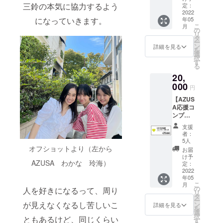
させて
ル調整
す。
ト】 出
三鈴の本気に協力するよう
のデジ
定：
せ書き
等も可)
頂く場
がどう
演者の
2022
タル
データ
をご記
合がご
しても
年05
になっていきます。
上井六
フォト
・エン
入くだ
ざいま
厳しい
こ
月
華を応
集（撮
の
ドロー
さい。
す。そ
場合
リ
援した
影時の
タ
ルに
掲載す
の場合
は、後
ー
い方に
オフ
ン
special
詳細を見る
るお名
CAMPF
日録画
を
おスス
ショッ
選
thanks
前や企
IREでご
したも
択
メで
トな
す
として
業名は
使用の
のを送
る
す！ ・
ど） ・
お名前
審査の
ユー
らせて
20,
本編
玲海を
を掲載
上、第
ザーID
頂きま
DVD（
000
含む出
させて
３者を
円
を掲載
す（所
本編＋
演キャ
頂きま
特定す
させて
要時間
【AZUS
メイキ
ストの
す。 ※
る内容
頂きま
60-～90
A応援コ
ング）
直筆寄
支援
や公序
す
分程
ンプ
・上井
せ書き
時、必
良俗に
度） ・
リート
六華か
データ
ず備考
反する
支援
2回目は
（2000
らのお
・エン
欄にエ
者：
場合は
参加者
0円）
礼動画
ドロー
5人
ンド
掲載を
から提
セッ
・上井
オフショットより（左から
ルに
ロール
お届
お断り
出して
ト】 出
六華の
special
け予
に掲載
させて
頂いた
AZUSA わかな 玲海）
演者の
サイン
定：
thanks
するお
頂く場
課題
AZUSA
2022
入り台
として
名前
合がご
（脚本
年05
を応援
本 ・上
お名前
(ニック
ざいま
こ
の冒頭
月
したい
井六華
の
を掲載
人を好きになるって、周り
ネーム
す。そ
リ
10分程
方にお
のデジ
タ
させて
等も可)
の場合
ー
度）を
ススメ
タル
が見えなくなるし苦しいこ
ン
頂きま
詳細を見る
をご記
CAMPF
を
添削し
です！
フォト
選
す。 ※
入くだ
IREでご
択
た上
ともあるけど、同じくらい
・本編
集（撮
す
支援
さい。
使用の