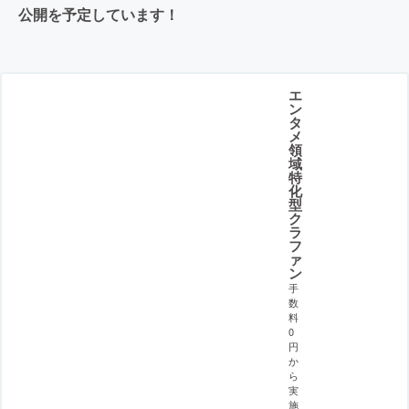
公開を予定しています！
エ
ン
タ
メ
領
域
特
化
型
ク
ラ
フ
ァ
ン
手
数
料
0
円
か
ら
実
施