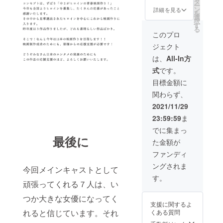
立つと
タ
ン、加
ー
してお
ころに
ン
瀬モモ
詳細を見る
を
役立て
掲載さ
選
カ、玲
択
くださ
せて頂
す
海、上
る
い。 ・
きま
井六
このプロ
2021年
す）
華、
ジェクト
12月中
（1個
AZUSA
に、監
2000円
、千歳
は、
All-In方
督・山
相当の
ゆう】
式
です。
本陽将
お弁当×
を指し
とのオ
キャス
ます。
目標金額に
ンライ
ト、ス
その他
関わらず、
ン打ち
タッフ
のゲス
合わせ
分） ・
トキャ
2021/11/29
を一回
本編
ストは
23:59:59
ま
以上行
DVD（
含まれ
いま
本編＋
ませ
でに集まっ
す。打
メイキ
ん。
最後に
た金額が
ち合わ
ング）
せで頂
・キャ
ファンディ
いたご
スト全
ングされま
意見を
員のお
今回メインキャストとして
必ずし
礼動画
す。
も反映
頑張ってくれる７人は、い
（全て
できる
の購入
つか大きな女優になってく
わけで
者共通
支援に関するよ
はない
になり
れると信じています。それ
くある質問
ので、
ます）
ご了承