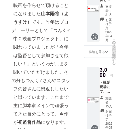
映画を作らせて頂けること
セッ
支援
ト】 監
者：
になりました
山本陽将（よ
督から
21人
のお礼
お届
うすけ）
です。昨年はプロ
メッ
け予
セージ
定：
デューサーとして「つんく♂
出演
2022
年04
キャス
中２映画プロジェクト」に
こ
月
トの直
の
リ
筆寄せ
関わっていましたが「今年
タ
ー
書き
ン
詳細を見る
を
は監督として参加させて欲
データ
選
択
す
しい！」というわがままを
る
3,0
聞いていただけました。そ
00
円
の分もつんく♂さんやスタッ
・撮影
現場に
フの皆さんに恩返ししたい
て、衣
装姿で
と思っています。これまで
支援
撮った
者：
主に脚本家メインで頑張っ
オリジ
15人
ナル
お届
てきた自分にとって、今作
チェキ
け予
を5枚
定：
が
初監督作品
になります。
（5パ
2022
年05
ター