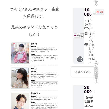
択
キャス
も伝授
す
る
トのみ
しま
つんく♂さんやスタッフ審査
10,
んなを
す。
残り6
応援し
000
【主な
円
を通過して、
たい方
講義内
・オン
におス
容】
ライン
スメで
「オー
最高のキャストが集まりま
にて、
す！ ・
ディ
監督の
出演者
ション
した！
支援
山本が2
にクラ
用紙を
者：
回に分
ンク
書く時
4人
けて脚
アップ
のコ
お届
本講
のお祝
ツ」
け予
座・添
いの花
定：
「宣材
削を行
2021
をお届
を撮る
年12
いま
けさせ
ときの
こ
月
す。主
ていた
の
コツ」
リ
に脚本
だきま
タ
「審査
ー
家志望
す！ ・
ン
する側
詳細を見る
を
の方を
エンド
選
がどこ
択
対象と
ロール
す
を見て
る
してい
にお名
いる
20,
ます
前を記
か」
が、初
000
載はも
「オン
円
めて脚
ちろ
ライン
【わか
本を書
ん。ヒ
オー
な応援
く方で
ロイン
ディ
コンプ
も大丈
に渡す
ション