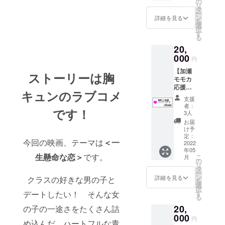
フォト
の
まとめ
りに渡
い。か
リ
方にお
集（撮
タ
ていき
しま
といっ
ー
ススメ
影時の
ン
ます。
詳細を見る
す。 ※
て受け
を
です！
オフ
選
【主な
プロ
身にも
択
・本編
ショッ
す
講義内
ジェク
ならな
る
DVD（
トな
容】
ト達成
い。一
20,
本編＋
ど） ・
「掴み
後、詳
番目立
メイキ
000
わかな
のある
細を
円
つ、自
ング）
を含む
ログラ
メール
分の出
【加瀬
・セリ
出演
インの
ストーリーは胸
にてご
し方と
モモカ
ンから
キャス
作り
連絡し
魅せ方
応援コ
のお礼
トの直
方」
ます ※
のコ
キュンのラブコメ
ンプ
動画 ・
筆寄せ
「絶対
支援
支援
ツ」 ※
リート
セリン
書き
に他と
者：
時、必
実施日
です！
（2000
のサイ
データ
3人
被らな
ず備考
は2022
0円）
ン入り
・エン
いタイ
お届
欄にエ
年1月中
セッ
台本 ・
ドロー
け予
トルの
ンド
を予定
ト】 出
セリン
定：
ルに
作り
ロール
してい
今回の映画、テーマは
＜一
演者の
2022
のデジ
special
方」
に掲載
ます。
年05
加瀬モ
タル
thanks
「愛さ
するお
生懸命な恋＞
です。
購入者
こ
月
モカを
フォト
の
として
れる
名前
の方と
リ
応援し
集（撮
タ
お名前
キャラ
(ニック
スケ
ー
たい方
影時の
ン
を掲載
詳細を見る
クター
クラスの好きな男の子と
ネーム
ジュー
を
におス
オフ
選
させて
の作り
等も可)
ルを調
択
スメで
ショッ
す
デートしたい！ そんな女
頂きま
方」
をご記
整して
る
す！ ・
トな
す。 ※
「退屈
入くだ
決定し
20,
本編
の子の一途さをたくさん詰
ど） ・
支援
させな
さい。
ます
DVD（
000
セリン
時、必
いトッ
円
掲載す
が、 ス
め込んだ、ハートフルな青
本編＋
を含む