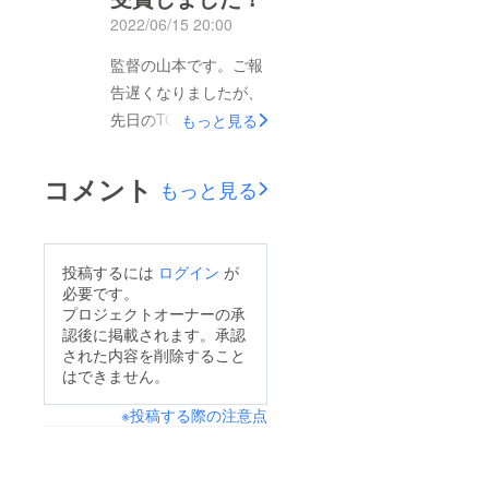
りの商品はメールにて
す。全ての商品を
2022/06/15 20:00
発送完了しておりま
2022年8月中には発送
監督の山本です。ご報
す。またサイン入り
予定ですので、もうし
告遅くなりましたが、
チェキ、サイン入りT
ばらくお待ち頂ければ
先日のTOKYO青春映
もっと見る
シャツも発送完了して
と思います。引き続き
画祭2022にて、音楽
おります。残る商品は
よろしくお願いしま
賞を頂きました。たく
DVDとサイン入り台本
コメント
す。
もっと見る
さんのご声援ありがと
ですが、DVDのほうは
うございました！そし
業者での複製作業に時
てクラファンのリター
間がかかっており、９
投稿するには
ログイン
が
ン発送が遅くなってい
／２～９／５に運営の
必要です。
て申し訳ありません。
手元に届く予定となっ
プロジェクトオーナーの承
認後に掲載されます。承認
こちらコロナの影響で
ています。購入者様へ
された内容を削除すること
撮影が２か月弱押して
の発送はその後になる
はできません。
しまったので、本来５
ため、９月中旬になっ
※投稿する際の注意点
月中に発送予定だった
てしまいそうです。度
商品も、７月くらいの
重なる遅れで申し訳あ
発送になってしまいそ
りませんが、もうしば