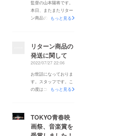
監督の山本陽将です。
本日、またまたリター
ン商品の発送が遅れて
もっと見る
しまうご連絡になりま
す。申し訳ありませ
ん。８月中にすべての
リターン商品の
商品発送が完了できる
発送に関して
ように進めて参りまし
2022/07/27 22:06
た。・和奏応援コンプ
リートセット・加瀬百
お世話になっておりま
応援コンプリートセッ
す。スタッフです。こ
ト・塚尾玲海応援コン
の度はコロナの関係で
もっと見る
プリートセット・石森
リターン商品の発送が
あずさ応援コンプリー
一部遅れており、申し
トセット・千歳ゆう応
訳ありません。DVD本
TOKYO青春映
援コンプリートセッ
編、メイキング等の作
ト・プロデューサー
画祭、音楽賞を
業は終わり、現在詰め
セット上記のデータ回
受賞しました！
の作業に入っていま