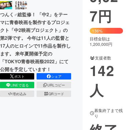
7
円
まちづくり・地域活性化
つんく♂総監修！ 「中2」をテー
マに青春映画を製作するプロジェ
CAMPFIRE for Social Good
CAMPFIRE Creation
クト「中2映画プロジェクト」の
136%
CAMPFIREふるさと納税
machi-ya
コミュニティ
第2弾です。 今年は11人の監督と
目標金額は
1,200,000円
17人のヒロインで11作品を製作し
ます。 来年夏開催予定の
支援者数
「TOKYO青春映画祭2022」にて
142
公開を予定しています！
ポスト
シェア
人
LINEで送る
URLコピー
埋め込み
QRコード
募集終了まで残
り