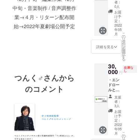
ト】 エ
・キャ
上、第
させて
者：
ンド
スト全
３者を
0人
頂きま
中旬・音楽制作 / 音声調整作
ロール
員のサ
特定す
す。
お届
の目立
イン入
業→４月・リターン配布開
る内容
け予
つとこ
り台本
定：
や公序
ろに、
2022
始→2022年夏劇場公開予定
・キャ
良俗に
年05
【特別
スト全
反する
こ
月
協賛】
員のデ
の
場合は
リ
とし
ジタル
タ
掲載を
ー
て、大
フォト
ン
お断り
詳細を見る
を
きくお
集（撮
選
させて
択
名前を
影時の
す
頂く場
る
記載さ
オフ
合がご
30,
せて頂
ショッ
ざいま
在庫な
きます
000
トな
し
す。そ
円
つんく♂さんから
（会社
ど） ・
の場合
・エン
名、法
出演
CAMPF
ドロー
人名な
キャス
のコメント
IREでご
ルと台
ども可
トの直
使用の
本に
能で
筆寄せ
ユー
支援
【脚本
す） ・
書き
ザーID
者：
協力】
撮影日
データ
3人
を掲載
として
のお弁
※なお
させて
お届
クレ
当を豪
キャス
け予
頂きま
ジット
華にし
定：
ト全員
す。
致しま
2022
ます！
は【わ
年05
す。ご
（お名
かな、
こ
月
自身の
前は目
の
セリ
リ
実績と