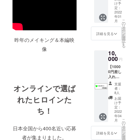
と差を
は（わ
け予
付ける
かな、
定：
オー
2022
セリ
年01
ディ
ン、加
こ
月
ション
瀬モモ
の
リ
のコツ
カ、玲
タ
ー
を、オ
海、上
ン
詳細を見る
を
ンライ
井六
選
昨年のメイキング＆本編映
択
ンにて
華、
す
る
伝授し
AZUSA
像
10,
ます（※
、千歳
所要時
000
ゆう、
円
間は約
山本陽
【1000
90-120
将）か
0円差し
分） ・
ら１名
入れ
また今
以上選
セッ
後、更
択し、
支援
オンラインで選ば
ト】 ク
に増え
備考欄
者：
ランク
ること
にお書
8人
アップ
れたヒロインた
が予想
きくだ
お届
一輪花
される
さい。
け予
＆お菓
演技の
定：
ち！
子やド
2022
オンラ
年04
リンク
イン
こ
月
の差し
オー
の
リ
入れ 頑
ディ
日本全国から400名近い応募
タ
ー
張って
ション
ン
詳細を見る
を
者が集まりました。
いる
のコツ
選