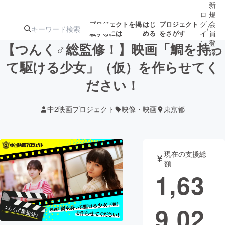
新
ロ
規
グ
会
プロジェクトを掲
はじ
プロジェクト
/
載するには
める
をさがす
イ
員
ン
登
【つんく♂総監修！】映画「鯛を持っ
録
て駆ける少女」（仮）を作らせてく
ださい！
人気のプロ
注目のリ
注目の新着プロ
募集終了が近いプ
もうすぐ公開
ジェクト
ターン
ジェクト
ロジェクト
されます
中2映画プロジェクト
映像・映画
東京都
アート・写真
音楽
現在の支援総
テクノロジー・ガジェット
ゲーム・サ
額
1,63
映像・映画
書籍・雑誌
9,02
ビジネス・起業
チャレンジ