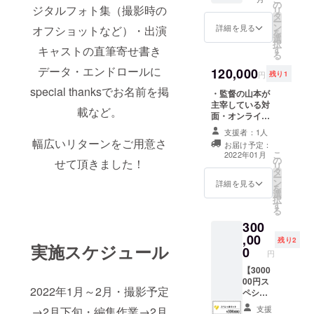
テーマ
ろに、
special
の
さい。
合がご
ジタルフォト集（撮影時の
リ
や媒体
【アソ
thanks
タ
掲載す
ざいま
ー
などは
シエイ
として
ン
るお名
詳細を見る
す。そ
オフショットなど）・出演
を
相談の
トプロ
お名前
選
前や企
の場合
択
上で書
デュー
を掲載
す
キャストの直筆寄せ書き
業名は
CAMPF
る
き下ろ
サー】
させて
審査の
IREでご
しま
とし
データ・エンドロールに
120,000
頂きま
上、第
使用の
円
残り1
す。映
て、大
す。 ※
３者を
ユー
special thanksでお名前を掲
画祭を
きくお
・監督の山本が
支援
特定す
ザーID
狙うも
名前を
主宰している対
時、必
る内容
を掲載
載など。
よし、
記載さ
面・オンライン
ず備考
や公序
させて
舞台を
せて頂
演技ワーク
欄にエ
良俗に
頂きま
支援者：1人
打つも
きま
ショップ（月1-2
ンド
反する
す。
幅広いリターンをご用意さ
お届け予定：
よし、
す。 ・
回開催）を、
ロール
場合は
こ
2022年01月
使い方
本編
の
2022年12月ま
に掲載
掲載を
せて頂きました！
リ
は自由
DVD（
タ
で、1年間受け放
するお
お断り
ー
です！
本編＋
ン
題になるセット
名前
詳細を見る
させて
を
メイキ
選
になります。
(ニック
頂く場
択
ング）
す
ネーム
合がご
る
・キャ
等も可)
ざいま
300
スト全
をご記
す。そ
,00
員のお
入くだ
の場合
残り2
実施スケジュール
礼動画
0
さい。
CAMPF
円
（全て
掲載す
IREでご
【3000
の購入
るお名
使用の
00円ス
者共通
前や企
ユー
2022年1月～2月・撮影予定
ペシャ
になり
業名は
ザーID
ルセッ
ます）
審査の
を掲載
支援
→2月下旬・編集作業→2月