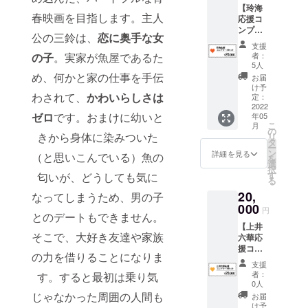
ず備考
プシー
るお名
ケ
【玲海
メイキ
出演
欄にエ
ンの作
前や企
ジュー
春映画を目指します。主人
応援コ
ング）
キャス
ンド
り方」
業名は
ル調整
ンプ
・加瀬
トの直
ロール
「読ま
公の三鈴は、
恋に奥手な女
審査の
が難し
リート
モモカ
筆寄せ
に掲載
せるプ
支援
上、第
い場合
（2000
からの
書き
するお
者：
の子
。実家が魚屋であるた
ロット
３者を
は、後
0円）
お礼動
データ
5人
名前
の作り
特定す
日録画
セッ
画 ・加
め、何かと家の仕事を手伝
・エン
(ニック
お届
方」 ・
る内容
した
ト】 出
瀬モモ
ドロー
け予
ネーム
1回目は
や公序
データ
演者の
わされて、
かわいらしさは
カのサ
定：
ルに
等も可)
2021年
良俗に
を送ら
玲海を
2022
イン入
special
をご記
12月～1
反する
せて頂
ゼロ
です。おまけに幼いと
年05
応援し
り台本
thanks
入くだ
月中の
場合は
こ
きま
月
たい方
・加瀬
の
として
さい。
平日 20
掲載を
きから身体に染みついた
リ
す。
におス
モモカ
タ
お名前
掲載す
時～ or
お断り
ー
スメで
のデジ
ン
を掲載
詳細を見る
るお名
（と思いこんでいる）魚の
週末20
させて
を
す！ ・
タル
選
させて
前や企
時～を
頂く場
択
本編
フォト
す
頂きま
匂いが、どうしても気に
業名は
予定し
合がご
る
DVD（
集（撮
す。 ※
審査の
ていま
ざいま
20,
本編＋
なってしまうため、男の子
影時の
支援
上、第
す。参
す。そ
メイキ
000
オフ
時、必
３者を
円
加者と
の場合
とのデートもできません。
ング）
ショッ
ず備考
特定す
スケ
CAMPF
【上井
・玲海
トな
欄にエ
る内容
ジュー
IREでご
そこで、大好き友達や家族
六華応
からの
ど） ・
ンド
や公序
ル調整
使用の
援コン
お礼動
加瀬モ
ロール
良俗に
させて
の力を借りることになりま
ユー
プリー
画 ・玲
モカを
に掲載
反する
支援
頂きま
ザーID
ト
海のサ
含む出
するお
者：
す。すると最初は乗り気
場合は
す。ス
を掲載
（2000
イン入
演キャ
0人
名前
掲載を
ケ
させて
0円）
り台本
ストの
じゃなかった周囲の人間も
(ニック
お届
お断り
ジュー
頂きま
セッ
・玲海
直筆寄
け予
ネーム