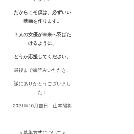
加瀬モ
モカ、
玲海、
だからこそ僕は、必ずいい
上井六
華、
映画を作ります。
AZUSA
、千歳
７人の女優が未来へ羽ばた
ゆう】
を指し
けるように、
ます。
その他
のゲス
どうか応援してください。
トキャ
ストは
含まれ
最後まで御読みいただき、
ませ
ん。
誠にありがとうございまし
た！
2021年10月吉日 山本陽将
＜募集方式について＞