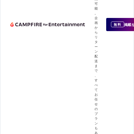
可
能
。
企
画
掲載
無料
か
ら
リ
タ
ー
ン
配
送
ま
で
、
す
べ
て
お
任
せ
の
プ
ラ
ン
も
あ