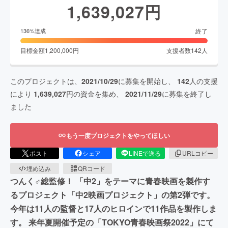
1,639,027
円
終了
136
%達成
目標金額
1,200,000
円
支援者数
142
人
このプロジェクトは、
2021/10/29
に募集を開始し、
142
人の支援
により
1,639,027
円の資金を集め、
2021/11/29
に募集を終了し
ました
もう一度プロジェクトをやってほしい
ポスト
シェア
LINEで送る
URLコピー
埋め込み
QRコード
つんく♂総監修！ 「中2」をテーマに青春映画を製作す
るプロジェクト「中2映画プロジェクト」の第2弾です。
今年は11人の監督と17人のヒロインで11作品を製作しま
す。 来年夏開催予定の「TOKYO青春映画祭2022」にて