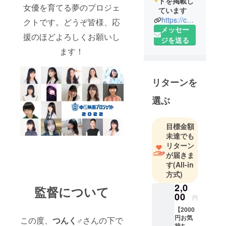
トを掲載し
女優を育てる夢のプロジェ
ています
https://chu2.tokyo/
クトです。どうぞ皆様、応
メッセー
援のほどよろしくお願いし
ジを送る
ます！
リターンを
選ぶ
目標金額
未達でも
リターン
が届きま
す
(All-in
方式)
2,0
監督について
00
円
【2000
円お気
この度、
つんく♂
さんの下で
持ち