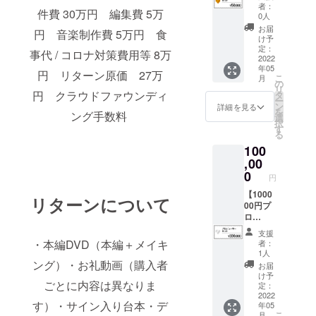
セッ
らのお
筆寄せ
ンド
者：
お断り
頂きま
件費 30万円 編集費 5万
ト】 オ
礼動画
書き
0人
ロール
させて
す。
リジナ
・千歳
データ
に掲載
お届
頂く場
円 音楽制作費 5万円 食
ル脚本
ゆうの
・エン
け予
するお
合がご
をデー
サイン
定：
ドロー
名前
ざいま
事代 / コロナ対策費用等 8万
タでお
2022
入り台
ルに
(ニック
す。そ
年05
届けし
本 ・千
special
円 リターン原価 27万
ネーム
の場合
こ
月
ます。
歳ゆう
の
thanks
等も可)
CAMPF
リ
・監
のデジ
円 クラウドファウンディ
タ
として
をご記
IREでご
ー
督・山
タル
ン
お名前
詳細を見る
入くだ
使用の
を
ング手数料
本陽将
フォト
選
を掲載
さい。
ユー
択
があな
集（撮
す
させて
掲載す
ザーID
る
ただけ
影時の
頂きま
るお名
を掲載
100
の脚本
オフ
す。 ※
前や企
させて
を書き
,00
ショッ
支援
業名は
頂きま
下ろし
トな
0
時、必
審査の
す。
円
ます。
ど） ・
ず備考
上、第
・尺は
【1000
千歳ゆ
欄にエ
３者を
リターンについて
10分
00円プ
うを含
ンド
特定す
―15分
ロ
む出演
ロール
る内容
程度。
デュー
キャス
に掲載
や公序
支援
一度、
サー
トの直
するお
・本編DVD（本編＋メイキ
良俗に
者：
zoomで
セッ
筆寄せ
名前
1人
反する
の面談
ト】 エ
書き
ング）・お礼動画（購入者
(ニック
場合は
お届
を経て
ンド
データ
ネーム
け予
掲載を
ごとに内容は異なりま
内容の
ロール
・エン
定：
等も可)
お断り
希望を
の目立
2022
ドロー
をご記
させて
す）・サイン入り台本・デ
年05
伺い、
つとこ
ルに
入くだ
頂く場
こ
月