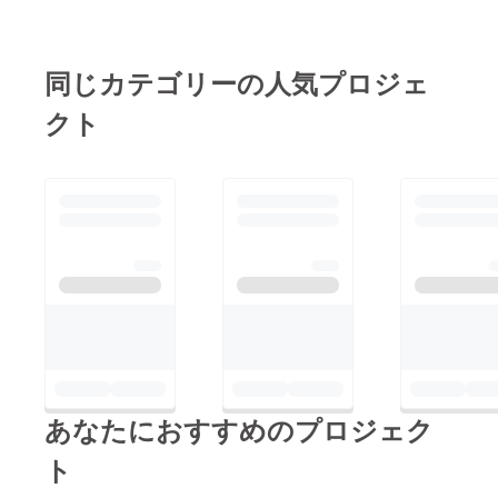
うです。本編編集、メ
らくお待ち頂ければ幸
イキング編集、写真選
いです。また何か不備
定など急ピッチで進め
がありましたら、運営
同じカテゴリーの人気プロジェ
ますので、もうしばら
までお問い合わせくだ
クト
くお待ちいただければ
さい。引き続き応援の
と思います。なお本編
ほどよろしくお願いし
約25分に対して、メイ
ます！山本陽将
キングが50分ほどあり
ますが、かなり見ごた
えがあり、自信作と
なっております。引き
続きよろしくお願い申
し上げます！映画監
督 山本陽将
あなたにおすすめのプロジェク
ト