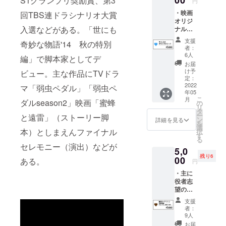
00
S1グランプリ奨励賞、第3
円
り致し
くださ
・映画
回TBS連ドラシナリオ大賞
ます。
い。
オリジ
入選などがある。「世にも
ナルの
Ｔシャ
支援
奇妙な物語'14 秋の特別
ツにな
者：
りま
6人
編」で脚本家としてデ
す。 ・
お届
サイズ
け予
ビュー。主な作品にTVドラ
は
定：
M.L.XL
2022
マ「弱虫ペダル」「弱虫ペ
年05
から、
こ
月
ダルseason2」映画「蜜蜂
ご希望
の
リ
を備考
タ
ー
と遠雷」（ストーリー脚
欄にお
ン
詳細を見る
を
書きく
選
本）としまえんファイナル
択
ださ
す
る
い。 ・
セレモニー（演出）などが
5,0
デザイ
残り6
ンは未
00
ある。
円
定で、
・主に
カラー
役者志
は一種
望の方
類にな
に向け
りま
支援
て、監
す。 ・
者：
督の山
サイン
9人
本が他
の希望
お届