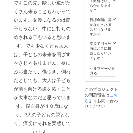
・キャ
手数料はいく
でもこの先、険しい道がた
くださ
スト全
らかかります
い。な
員のサ
か？
くさん来ることもわかって
お脚本
イン入
を専門
います。女優になるのは簡
り台本
目標金額に届
的に勉
・キャ
かなかった場
単じゃない。中には打ちの
強して
スト全
合どうなりま
いない
員のデ
すか？
めされる子もいると思いま
方のお
ジタル
申込み
フォト
支援で困った
す。でも少なくとも大人
も可能
集（撮
時はどこに相
です。
影時の
談したらいい
は、子どもの未来を閉ざす
・台本
オフ
ですか？
およ
ショッ
べきじゃありません。壁に
び、本
トな
ヘルプページを
ぶち当たり、傷つき、倒れ
編
ど） ・
見る
DVD（
キャス
たとしても、大人は子ども
本編＋
ト全員
メイキ
の直筆
が前を向ける道を拓くこと
このプロジェクト
ング）
寄せ書
の問題報告は
こち
をお送
きデー
が大事なのだと思っていま
りしま
ら
よりお問い合わ
タ ※な
す。
おキャ
す。僕自身が４０歳にな
せください
スト全
り、2人の子どもの親とな
員は
【わか
り、痛切にそれを実感して
な、セ
リン、
います。