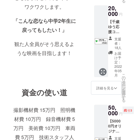
る
で、個
DVD（
影時の
時、必
掲載す
ユー
別
ワクワクします。
20,
本編＋
オフ
ず備考
るお名
ザーID
フィー
メイキ
000
ショッ
欄にエ
前や企
円
を掲載
ドバッ
ング）
トな
ンド
業名は
させて
「こんな恋なら中学2年生に
クしま
【千歳
・
ど） ・
ロール
審査の
頂きま
す。開
ゆう応
AZUSA
上井六
に掲載
上、第
戻ってもしたい！」
す。
催日程
援コン
からの
華を含
するお
３者を
は2022
プリー
お礼動
む出演
名前
特定す
支援
年１月
ト
画 ・
キャス
観た人全員がそう思えるよ
(ニック
者：
る内容
～2月を
（2000
AZUSA
トの直
18人
ネーム
や公序
目処
0円）
のサイ
うな映画を目指します！
筆寄せ
等も可)
お届
良俗に
に、購
セッ
ン入り
書き
け予
をご記
反する
入者様
ト】 出
台本 ・
定：
データ
入くだ
場合は
とスケ
演者の
2022
AZUSA
・エン
さい。
掲載を
ジュー
年05
千歳ゆ
のデジ
ドロー
掲載す
お断り
こ
月
ル調整
うを応
タル
の
ルに
るお名
させて
リ
をしま
援した
フォト
タ
special
前や企
頂く場
ー
す。※所
い方に
集（撮
ン
thanks
詳細を見る
業名は
合がご
資金の使い道
を
要時間
おスス
影時の
選
として
審査の
ざいま
択
20分程
メで
オフ
す
お名前
上、第
す。そ
る
度
す！ ・
ショッ
を掲載
３者を
の場合
50,
本編
トな
させて
特定す
CAMPF
撮影機材費 15万円 照明機
残り3
DVD（
000
ど） ・
頂きま
る内容
円
IREでご
本編＋
AZUSA
す。 ※
材費 10万円 録音機材費 5
や公序
使用の
【5000
メイキ
を含む
支援
良俗に
ユー
0円オリ
ング）
出演
万円 美術費 10万円 車両
時、必
反する
ザーID
ジナル
・千歳
キャス
ず備考
場合は
を掲載
脚本
費 5万円 技術スタッフ人
ゆうか
トの直
欄にエ
掲載を
支援
させて