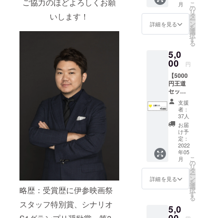
ご協力のほどよろしくお願
こ
月
ン）送
の
リ
らせて
いします！
タ
ー
頂きま
ン
詳細を見る
を
す。 ・
選
択
希望
す
る
キャス
5,0
トおよ
びサイ
00
円
ンの希
【5000
望は
円王道
（わか
セッ
な、セ
ト】 本
リン、
支援
編
加瀬モ
者：
DVD（
モカ、
37人
本編＋
玲海、
お届
メイキ
上井六
け予
ング）
華、
定：
・映画
2022
AZUSA
年05
の本編
、千歳
こ
月
（約20
ゆう、
の
リ
分想
山本陽
タ
ー
定）+メ
将）か
ン
詳細を見る
を
イキン
ら１名
選
略歴：受賞歴に伊参映画祭
択
グが収
選択
す
る
録され
し、備
スタッフ特別賞、シナリオ
5,0
たDVD
考欄に
をお送
お書き