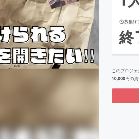
募集終
CAMPFIRE for Social Good
CAMPFIRE Creation
終
CAMPFIREふるさと納税
machi-ya
コミュニティ
このプロジェ
10,000
円の資