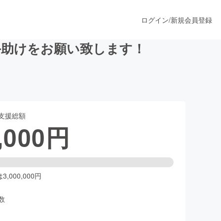
ログイン
/
新規会員登録
手助けをお願い致します！
うすぐ公開されます
支援総額
プロダクト
,000
円
ファッション
スポーツ
,000,000円
数
ア
ソーシャルグッド
人