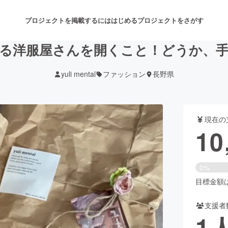
プロジェクトを掲載するには
はじめる
プロジェクトをさがす
る洋服屋さんを開くこと！どうか、
yuli mental
ファッション
長野県
注目のリターン
注目の新着プロジェクト
募集終了が近いプロジェクト
も
現在の
音楽
舞台・パフォーマンス
10
ゲーム・サービス開発
フード・飲食店
0%
書籍・雑誌出版
アニメ・漫画
目標金額は3
支援者
チャレンジ
ビューティー・ヘルスケ
1