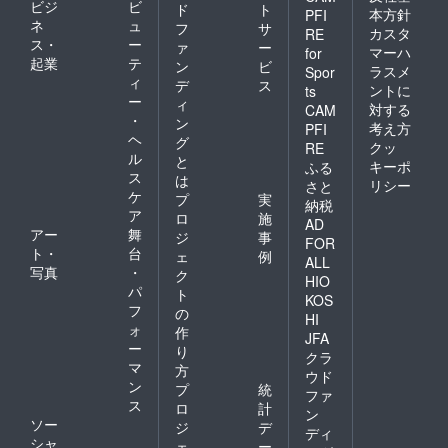
ビジ
ビ
ド
ト
本方針
PFI
ネ
ュ
フ
サ
カスタ
RE
ス・
ー
ァ
ー
マーハ
for
起業
テ
ン
ビ
ラスメ
Spor
ィ
デ
ス
ントに
ts
ー
ィ
対する
CAM
・
ン
考え方
PFI
ヘ
グ
クッ
RE
ル
と
キーポ
ふる
ス
は
リシー
さと
ケ
プ
実
納税
ア
ロ
施
AD
アー
舞
ジ
事
FOR
ト・
台
ェ
例
ALL
写真
・
ク
HIO
パ
ト
KOS
フ
の
HI
ォ
作
JFA
ー
り
クラ
マ
方
ウド
ン
プ
統
ファ
ス
ロ
計
ン
ソー
ジ
デ
ディ
シャ
ェ
ー