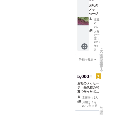
お礼の
メッ
セージ
支援
者：
0人
お届
け予
定：
2017
年11
こ
月
の
リ
タ
ー
ン
詳細を見る
を
選
択
す
る
5,000
円
お礼のメッセー
ジ・先代猫の写
真で作ったポス
トカード
支援者：2人
お届け予定：
こ
2017年11月
の
リ
タ
ー