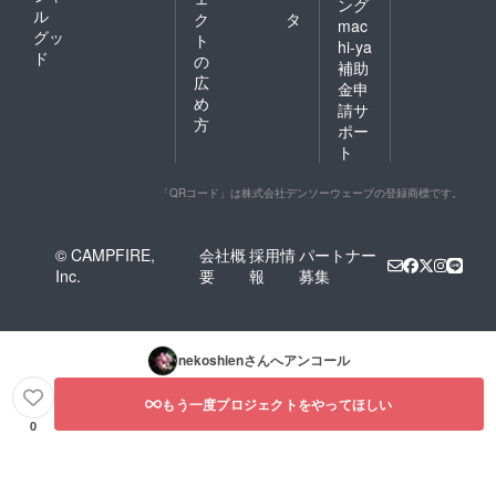
ング
ル
ク
タ
mac
グッ
ト
hi-ya
ド
の
補助
広
金申
め
請サ
方
ポー
ト
「QRコード」は株式会社デンソーウェーブの登録商標です。
© CAMPFIRE,
会社概
採用情
パートナー
Inc.
要
報
募集
nekoshien
さんへアンコール
もう一度プロジェクトをやってほしい
0