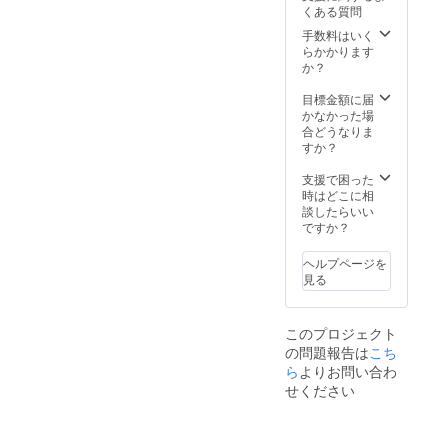
くある質問
手数料はいく
らかかります
か？
目標金額に届
かなかった場
合どうなりま
すか？
支援で困った
時はどこに相
談したらいい
ですか？
ヘルプページを
見る
このプロジェクト
の問題報告は
こち
ら
よりお問い合わ
せください