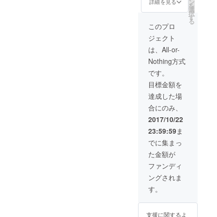
ン
詳細を見る
を
選
択
す
る
このプロ
ジェクト
は、All-or-
Nothing方式
です。
目標金額を
達成した場
合にのみ、
2017/10/22
23:59:59
ま
でに集まっ
た金額が
ファンディ
ングされま
す。
支援に関するよ