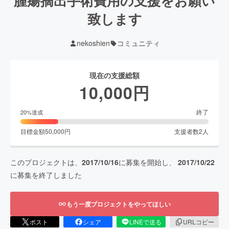
腫瘍摘出手術費用の支援をお願い
致します
nekoshien
コミュニティ
現在の支援総額
10,000
円
終了
20
%達成
目標金額
50,000
円
支援者数
2
人
このプロジェクトは、
2017/10/16
に募集を開始し、
2017/10/22
に募集を終了しました
もう一度プロジェクトをやってほしい
ポスト
シェア
LINEで送る
URLコピー