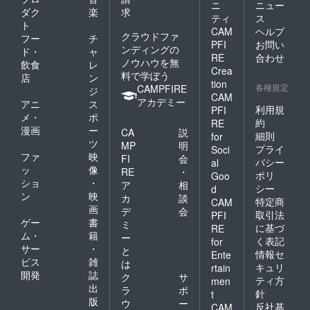
ニ
ニュー
ダク
楽
求
ティ
ス
ト
CAM
ヘルプ
クラウドファ
フー
チ
PFI
お問い
ンディングの
ド・
ャ
RE
合わせ
ノウハウを無
飲食
レ
Crea
料で学ぼう
店
ン
tion
各種規定
CAMPFIRE
ジ
CAM
アカデミー
アニ
ス
利用規
PFI
メ・
ポ
約
RE
漫画
ー
CA
説
細則
for
ツ
MP
明
プライ
Soci
ファ
映
FI
会
バシー
al
ッ
像
RE
・
ポリ
Goo
ショ
・
ア
相
シー
d
ン
映
カ
談
特定商
CAM
画
デ
会
取引法
PFI
ゲー
書
ミ
に基づ
RE
ム・
籍
ー
く表記
for
サー
・
と
情報セ
Ente
ビス
雑
は
キュリ
rtain
開発
誌
ク
サ
ティ方
men
出
ラ
ポ
針
t
版
ウ
ー
反社基
CAM