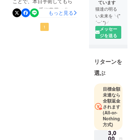
ことで、本日手術してもら
ています
猫達の明る
いました。 手術費用は分割
もっと見る
い未来を╰(*
でなんとかみてもらえるこ
´︶`*)╯
とができました。 一週間後
1
メッセー
ジを送る
抜糸と、細胞の検査結果が
出るそうです。 悪い腫瘍で
ないことを祈ってます(_ _).｡
リターンを
o○
選ぶ
目標金額
未達なら
全額返金
されます
(All-or-
Nothing
方式)
3,0
00
円