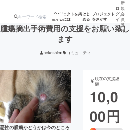
新
ロ
規
グ
会
プロジェクトを掲
はじ
プロジェクト
/
載するには
める
をさがす
イ
員
ン
登
腫瘍摘出手術費用の支援をお願い致し
録
ます
人気のプロ
注目のリ
注目の新着プロ
募集終了が近いプ
もうすぐ公開
nekoshien
コミュニティ
ジェクト
ターン
ジェクト
ロジェクト
されます
アート・写真
音楽
現在の支援総
額
10,0
テクノロジー・ガジェット
ゲーム・サ
00
円
映像・映画
書籍・雑誌
ビジネス・起業
チャレンジ
悪性の腫瘍かどうかは今のところ