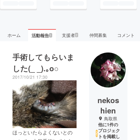
ホーム
支援者
仲間募集
コメント
活動報告
2
1
手術してもらいま
した(_ _).｡o○
2017/10/21 17:30
nekos
hien
鳥取県
他に1件の
プロジェク
ほっといたらよくないとの
トを掲載し