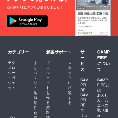
カテゴリー
起案サポート
サ
CAMP
ー
FIRE
テク
ま
プ
ス
ビ
につい
ノロ
ち
ロ
タ
ス
て
ジー
づ
ジ
ッ
・ガ
く
ェ
フ
CAM
CAMP
ジェ
り
ク
に
PFI
FIREと
ット
・
ト
相
RE
は
地
を
談
CAM
あんし
域
作
す
PFI
ん・安
活
る
る
RE
全への
性
資
コ
取り組
化
料
ミュ
み
プロ
音
請