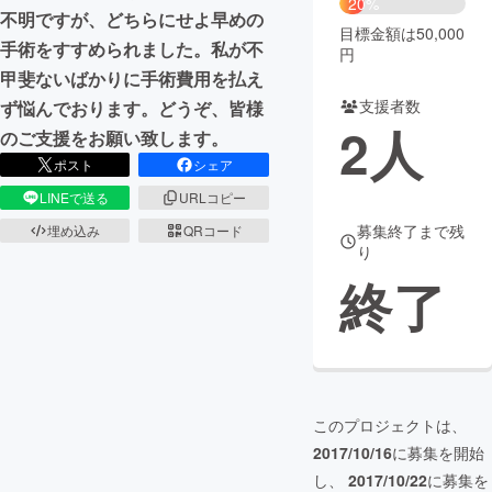
20%
不明ですが、どちらにせよ早めの
目標金額は50,000
まちづくり・地域活性化
手術をすすめられました。私が不
円
甲斐ないばかりに手術費用を払え
支援者数
ず悩んでおります。どうぞ、皆様
CAMPFIRE for Social Good
CAMPFIRE Creation
2
人
のご支援をお願い致します。
CAMPFIREふるさと納税
machi-ya
コミュニティ
ポスト
シェア
LINEで送る
URLコピー
募集終了まで残
埋め込み
QRコード
り
終了
このプロジェクトは、
2017/10/16
に募集を開始
し、
2017/10/22
に募集を