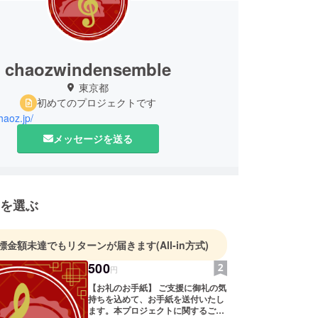
chaozwindensemble
東京都
初めてのプロジェクトです
haoz.jp/
メッセージを送る
を選ぶ
標金額未達でもリターンが届きます
(All-in方式)
500
円
【お礼のお手紙】 ご支援に御礼の気
持ちを込めて、お手紙を送付いたし
ます。本プロジェクトに関するご報