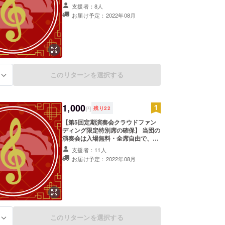
告および演奏会のご案内も同封させ
支援者：8人
ていただきます。 ★ご希望の場合に
お届け予定：2022年08月
は、第5回定期演奏会で配布するプ
ログラムへご支援者様のお名前を記
載いたします。選択項目にてご希望
の有無をお選びください。なお、ご
登録のお名前以外でのご記載をご希
望の場合には、備考欄にて「プログ
ラム記載名：○○○○」として、○○○○
このリターンを選択する
の部分にご希望の記載名をご入力く
る
ださい。 ※「プログラム記載名」と
明記がない場合、登録名にて記載し
てしまう可能性がありますのでご注
1,000
意ください。 ※「演奏会で配布する
円
残り
22
プログラムへのお名前掲載有無」で
【第5回定期演奏会クラウドファン
「お名前の記載を希望しない」を選
ディング限定特別席の確保】 当団の
択した場合、ここにご希望のお名前
演奏会は入場無料・全席自由で、通
をご記載いただいてもプログラムに
常であればお席の確保は承っており
は掲載されません。 ★第5回定期演
支援者：11人
ませんが、クラウドファンディング
奏会は以下を予定しております。
お届け予定：2022年08月
にてご支援くださったかた限定で、
2022年9月19日（月・祝）午後予定
2022年9月に予定しております当団
練馬文化センター 大ホール ※詳細
の第5回定期演奏会にて、演奏がよ
が定まりましたら、招待券送付時お
く聴こえやすい特別席を1席、確保
よび当団公式サイト
いたします。 2022年7～8月頃を目
（https://chaoz.jp/ ）にてご案内い
途に、ご登録のご住所宛にお席手配
たします。 ※2022年7～8月頃を目途
のご案内状およびご支援のお礼のお
に、ご登録のご住所宛にお礼のお手
このリターンを選択する
る
手紙をお送り致します。 招待席は、
紙、次回演奏会のご案内を送付致し