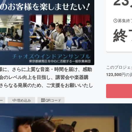
募集終
CAMPFIRE for Social Good
CAMPFIRE Creation
終
CAMPFIREふるさと納税
machi-ya
コミュニティ
このプロジェ
様に、さらに上質な音楽・時間を届け、感動
123,500
円の
奏会のレベル向上を目指し、講習会や楽器購
 さらなる発展のため、ご支援をお願いいたし
ピー
埋め込み
QRコード