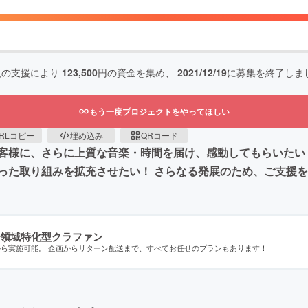
人の支援により
123,500
円の資金を集め、
2021/12/19
に募集を終了しま
もう一度プロジェクトをやってほしい
RLコピー
埋め込み
QRコード
客様に、さらに上質な音楽・時間を届け、感動してもらいたい
った取り組みを拡充させたい！ さらなる発展のため、ご支援
領域特化型クラファン
から実施可能。 企画からリターン配送まで、すべてお任せのプランもあります！