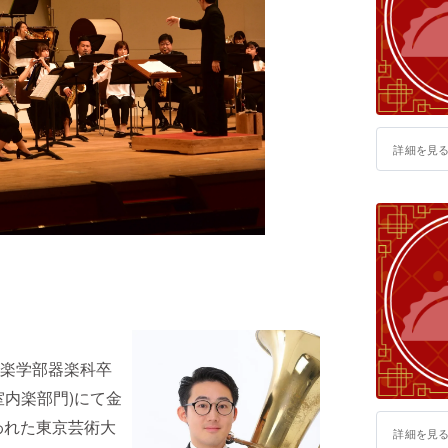
詳細を見
楽学部器楽科卒
(室内楽部門)にて金
われた東京芸術大
詳細を見