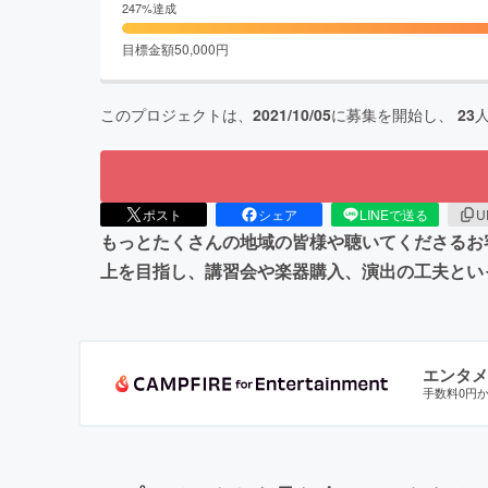
247
%達成
目標金額
50,000
円
このプロジェクトは、
2021/10/05
に募集を開始し、
23
ポスト
シェア
LINEで送る
U
もっとたくさんの地域の皆様や聴いてくださるお
上を目指し、講習会や楽器購入、演出の工夫とい
エンタメ
手数料0円