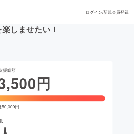
ログイン
/
新規会員登録
を楽しませたい！
うすぐ公開されます
支援総額
プロダクト
3,500
円
ファッション
スポーツ
0,000円
数
ア
ソーシャルグッド
人