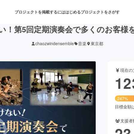
プロジェクトを掲載するには
はじめる
プロジェクトをさがす
い！第5回定期演奏会で多くのお客様
chaozwindensemble
音楽
東京都
注目のリターン
注目の新着プロジェクト
募集終了が近いプロジェクト
も
現在の
音楽
舞台・パフォーマンス
12
ゲーム・サービス開発
フード・飲食店
247%
書籍・雑誌出版
アニメ・漫画
目標金額は5
支援者
チャレンジ
ビューティー・ヘルスケ
23