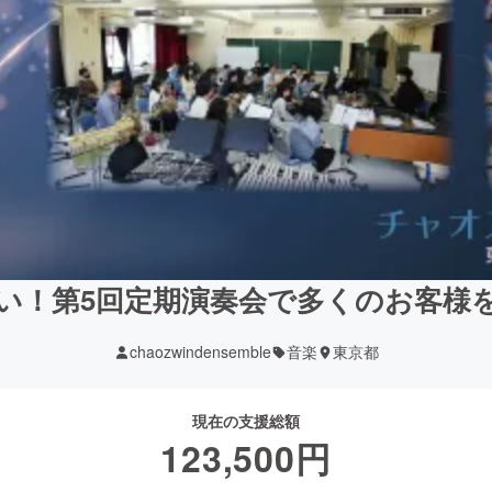
い！第5回定期演奏会で多くのお客様
chaozwindensemble
音楽
東京都
現在の支援総額
123,500
円