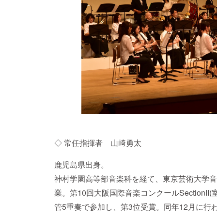
◇ 常任指揮者 山﨑勇太
鹿児島県出身。
神村学園高等部音楽科を経て、東京芸術大学音
業。第10回大阪国際音楽コンクールSectionII
管5重奏で参加し、第3位受賞。同年12月に行