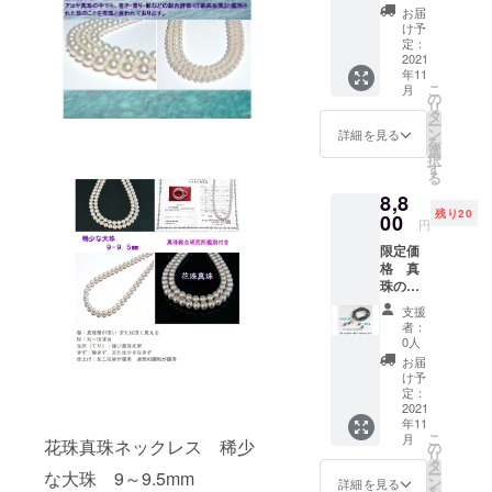
念珠
ツを使
お届
９ｍｍ
用する
け予
サイズ
ことに
定：
ランク
2021
よって
年11
は高級
メガネ
こ
月
である
チェー
の
リ
ためと
ンとし
タ
ー
ても綺
て お役
ン
詳細を見る
を
麗な輝
に立て
選
択
きがご
ます。
す
る
ざいま
専用の
8,8
す。 ＊
パーツ
残り20
＊＊ご
00
はお付
円
注意
け致し
限定価
こちら
ますが
格 真
はアコ
不要な
珠の種
ヤ真珠
方は
類 貝
ではご
メッ
支援
パール
ざいま
セージ
者：
（加工
せんの
にてご
0人
パー
でお間
連絡を
お届
ル）
違えの
下さい
け予
（あこ
無いよ
定：
ませ。
や真珠
2021
うお願
ネコポ
年11
ではご
い致し
スにて
こ
月
花珠真珠ネックレス 稀少
ざいま
ます。
の
１１月
リ
せんの
ネコポ
タ
２０日
ー
な大珠 9～9.5mm
で予め
スにて
ン
までに
詳細を見る
を