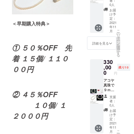
者：
究所鑑
で価値
0人
別付き
も８．
お届
花珠桐
５ｍｍ
け予
箱ケー
～９ｍ
定：
＜早期購入特典＞
ス付
ｍより
2021
年11
１．５
こ
月
倍以上
の
リ
異なり
タ
ー
ます。
ン
詳細を見る
① ５０％OFF 先
を
花珠真
選
択
珠ネッ
す
る
着 １５個/ １１０
クレ
330
ス 稀
少な大
,00
００円
残り10
珠 9～
0
円
9.5mm
国内
アコヤ
トップ
真珠で
クラス
９ｍｍ
② ４５％OFF
の真珠
珠以上
支援
総合研
は稀少
者：
１０個/ １
究所鑑
で価値
0人
別付き
も８．
お届
２０００円
花珠桐
５ｍｍ
け予
箱ケー
～９ｍ
定：
ス付
ｍより
2021
年11
１．５
こ
月
倍以上
の