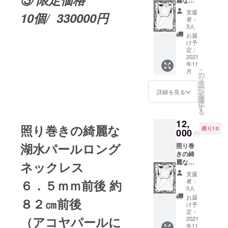
麗な湖
でお間
水パー
違えの
支援
10個/ 330000円
ルロン
無いよ
者：
グネッ
うお願
3人
クレス
い致し
お届
６．５
ます。
け予
ｍｍ前
ネコポ
定：
後 約８
2021
スにて
年11
２㎝前
１１月
こ
月
後 長さ
２０日
の
リ
約８２
までに
タ
ー
cm前後
発送さ
ン
詳細を見る
を
せて頂
選
択
きま
す
る
ク
す。
12,
ラスプ
照り巻きの綺麗な
残り10
ＳＶ 花
000
円
冠 宅急
湖水パールロング
照り巻
便コン
きの綺
パクト
麗な湖
ネックレス
にて１
水パー
１月２
支援
ルロン
０日ま
６．５ｍｍ前後 約
者：
グネッ
でに発
0人
クレス
送させ
お届
８２㎝前後
６．５
て頂き
け予
ｍｍ前
ます。
定：
（アコヤパールに
後 約８
2021
年11
２㎝前