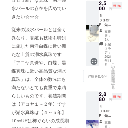
2,5
きま
残り5
す。
00
水パールの存在を広めてい
円
５
きたい☆☆☆
０％OF
F 先着
従来の淡水パールとは全く
８個/ ２
支援
５００
者：
異なり、養殖も技術も特別
円 お洒
3人
落なマ
お届
に施した南洋白蝶に近い新
スク
け予
チェー
定：
たな上質の湖水真珠です
ン（マ
2021
年11
スク
「アコヤ真珠や、白蝶、黒
こ
月
コー
の
リ
蝶真珠に近い高品質な湖水
ド） マ
タ
ー
スク
ン
詳細を見る
を
真珠」は、全体の数%にも
チェー
選
択
ンとし
す
満たないとても貴重で素晴
る
てお使
2,8
いにな
らしいものです。養殖期間
残り5
らない
80
円
ときは
は【アコヤ１～２年】です
４
金具を
０％OF
が湖水真珠は【４～５年】
繋げれ
F 先着
ば ネッ
10㎜UPは柿ぐらいの成長期
８個/ 湖
クレス
支援
水パー
として
者：