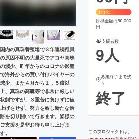
まちづくり・地域活性化
111%
目標金額は50,000
円
CAMPFIRE for Social Good
CAMPFIRE Creation
CAMPFIREふるさと納税
machi-ya
コミュニティ
支援者数
9
人
国内の真珠養殖場で３年連続稚貝
の原因不明の大量死でアコヤ真珠
の減少、昨年からのコロナの影響
で海外からの買い付けバイヤーの
募集終了まで残
り
減少、また４月から１．５倍以
終了
上、真珠の高騰等で非常に厳しい
状態ですが、３重苦に負けずに値
上げをせず、努力を致し新たな活
路を切り開いて行きます。皆様の
ご支援を是非お待ち申し上げま
このプロジェクトは、
す。