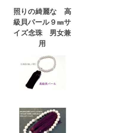
照りの綺麗な 高
級貝パール９㎜サ
イズ念珠 男女兼
用