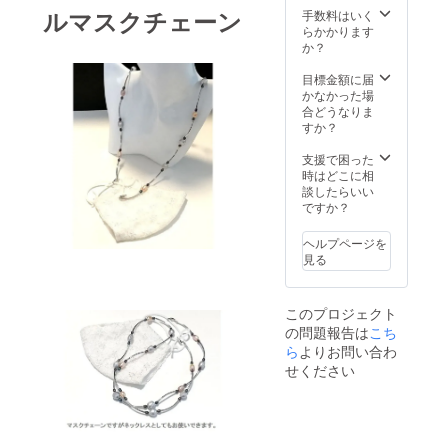
ルマスクチェーン
手数料はいく
らかかります
か？
目標金額に届
かなかった場
合どうなりま
すか？
支援で困った
時はどこに相
談したらいい
ですか？
ヘルプページを
見る
このプロジェクト
の問題報告は
こち
ら
よりお問い合わ
せください