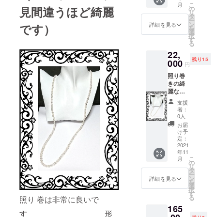
こ
月
後 長さ
見間違うほど綺麗
の
リ
約８２
タ
ー
cm前後
ン
詳細を見る
です）
を
選
択
す
る
ク
22,
ラスプ
残り15
ＳＶ 花
000
円
冠 宅急
照り巻
便コン
きの綺
パクト
麗な湖
にて１
水パー
１月２
支援
ルロン
０日ま
者：
グネッ
でに発
0人
クレス
送させ
お届
６．５
て頂き
け予
ｍｍ前
ます。
定：
後 約８
2021
年11
２㎝前
こ
月
後 長さ
の
リ
約８２
タ
ー
cm前後
ン
詳細を見る
を
選
択
す
る
照り 巻は非常に良いで
ク
165
ラスプ
す 形
ＳＶ 花