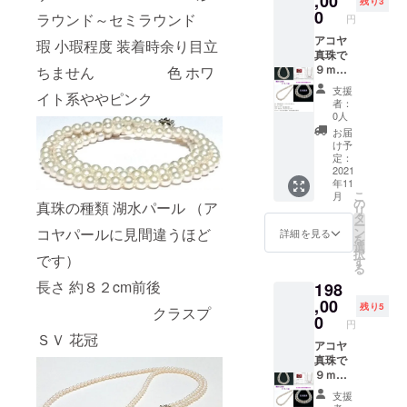
,00
残り3
冠 宅急
0
ラウンド～セミラウンド
円
便コン
パクト
アコヤ
瑕 小瑕程度 装着時余り目立
にて１
真珠で
１月２
９ｍｍ
ちません 色 ホワ
０日ま
珠以上
支援
イト系ややピンク
でに発
は稀少
者：
送させ
で価値
0人
て頂き
も８．
お届
ます。
５ｍｍ
け予
～９ｍ
定：
ｍより
2021
年11
１．５
こ
月
倍以上
の
真珠の種類 湖水パール （ア
リ
異なり
タ
ー
ます。
コヤパールに見間違うほど
ン
詳細を見る
を
花珠真
選
択
です）
珠ネッ
す
る
クレ
長さ 約８２cm前後
198
ス 稀
少な大
,00
残り5
クラスプ
珠 9～
0
円
9.5mm
ＳＶ 花冠
国内
アコヤ
トップ
真珠で
クラス
９ｍｍ
の真珠
珠以上
支援
総合研
は稀少