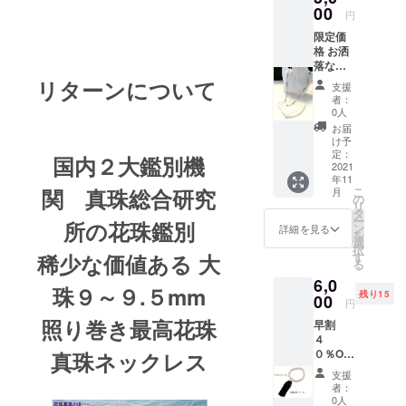
00
せて頂
円
きま
限定価
す。
格 お洒
落なマ
スク
リターンについて
支援
チェー
者：
ン（マ
0人
スク
お届
コー
け予
ド） マ
定：
国内２大鑑別機
スク
2021
年11
チェー
関 真珠総合研究
こ
月
ンとし
の
リ
てお使
タ
ー
所の花珠鑑別
いにな
ン
詳細を見る
を
らない
選
択
ときは
稀少な価値ある 大
す
る
金具を
6,0
繋げれ
珠９～９.５mm
残り15
ば ネッ
00
円
クレス
照り巻き最高花珠
早割
として
４
着用出
０％OF
真珠ネックレス
来ま
F 高
す。 ま
支援
級貝
た専用
者：
パール
のパー
0人