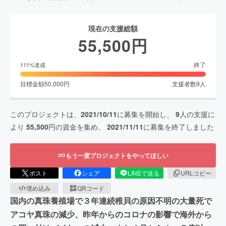
現在の支援総額
55,500
円
終了
111
%達成
目標金額
50,000
円
支援者数
9
人
このプロジェクトは、
2021/10/11
に募集を開始し、
9
人の支援に
より
55,500
円の資金を集め、
2021/11/11
に募集を終了しました
もう一度プロジェクトをやってほしい
ポスト
シェア
LINEで送る
URLコピー
埋め込み
QRコード
国内の真珠養殖場で３年連続稚貝の原因不明の大量死で
アコヤ真珠の減少、昨年からのコロナの影響で海外から