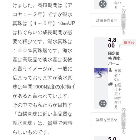
年11
は高級
けました。養殖期間は【ア
でに発
こ
月
である
送させ
の
リ
コヤ１～２年】ですが湖水
ためと
て頂き
タ
ー
ても綺
ます。
ン
詳細を見る
真珠は【４～５年】10㎜UP
を
麗な輝
選
択
きがご
す
は柿ぐらいの成長期間が必
る
ざいま
4,8
す。 ＊
要で稀少です。湖水真珠は
残り10
＊＊ご
00
円
注意
１００％真珠層です。海水
限定価
こちら
格 湖水
産は高級品で淡水産は安物
はアコ
パール
ヤ真珠
と言うイメージが、一般に
付アロ
ではご
支援
マペン
ざいま
者：
広まっておりますが淡水真
ダント
せんの
0人
ネック
でお間
お届
珠は年間1000t程度の水揚げ
レス ネ
違えの
け予
コポス
無いよ
定：
があると言われています。
にて１
2021
うお願
年11
１月２
その中でも私たちが目指す
い致し
こ
月
０日ま
ます。
の
リ
「白蝶真珠に近い高品質な
でに発
ネコポ
タ
ー
送させ
スにて
ン
詳細を見る
を
湖水真珠」は、貴重で素晴
て頂き
１１月
選
択
ます。
２０日
す
らしいものです。
る
までに
5,0
発送さ