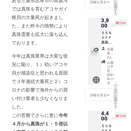
ある三重県志摩市の英虞湾
スク
ン
ネコポ
詳細を見る
を
チェー
選
スにて
では真珠を育むアコヤガイ
択
ンとし
す
１１月
る
てお使
２０日
稚貝の大量死が起きまし
3,9
いにな
までに
残り28
らない
00
た。また昨今の情勢により
発送さ
円
ときは
せて頂
５５％
真珠需要も拡大に落ち込ん
金具を
きま
ＯＦＦ
繋げれ
す。
でおります。
真珠の
ば ネッ
種類 貝
クレス
支援
パール
として
者：
今年は真珠業界は大変な状
（加工
着用出
2人
パー
来ま
お届
況に陥り、１）幼いアコヤ
ル）
す。 ま
け予
（あこ
た専用
定：
貝が感染症と思われる原因
や真珠
2021
のパー
年11
ではご
ツを使
で３年連続大量死と２）コ
こ
月
ざいま
用する
の
リ
ロナの影響で海外からの買
せんの
ことに
タ
ー
で予め
よって
ン
詳細を見る
を
い付け業者も少なくなりま
ご了承
メガネ
選
択
下さい
チェー
す
した。
る
ま
ンとし
4,4
せ。）
て お役
この苦難でさらに更に
今年
残り30
★長さ
00
に立て
円
４５ｃ
ます。
４月から真珠が１・５倍以
５０％
ｍ前後
専用の
ＯＦＦ