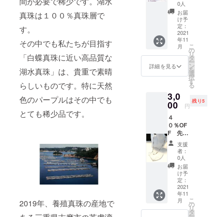
間が必要で稀少です。湖水
ル付ア
着用出
0人
ロマペ
来ま
お届
真珠は１００％真珠層で
ンダン
す。 ま
け予
トネッ
た専用
定：
す。
クレス
2021
のパー
年11
ネコポ
ツを使
その中でも私たちが目指す
こ
月
スにて
用する
の
リ
「白蝶真珠に近い高品質な
１１月
ことに
タ
ー
２０日
よって
ン
詳細を見る
を
湖水真珠」は、貴重で素晴
までに
メガネ
選
択
発送さ
チェー
す
らしいものです。特に天然
る
せて頂
ンとし
3,0
きま
て お役
色のパープルはその中でも
残り5
す。
00
に立て
円
ます。
とても稀少品です。
４
専用の
０％OF
パーツ
F 先着
はお付
８個/ ２
け致し
支援
５００
ますが
者：
円 お洒
不要な
0人
落なマ
方は
お届
スク
メッ
け予
チェー
定：
セージ
ン（マ
2021
にてご
年11
スク
連絡を
こ
月
2019年、養殖真珠の産地で
コー
の
下さい
リ
ド） マ
タ
ませ。
ー