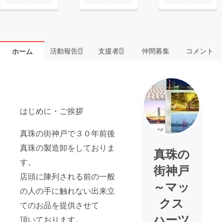
活動報告
支援者
仲間募集
コメント
ホーム
4
9
はじめに・ご挨拶
真珠の街神戸で３０年前後
真珠の製造卸をしておりま
真珠の
す。
街神戸
店頭に陳列される前の一般
～マッ
の人の手に触れない出来立
クス
てのお品を提供させて
ハーツ
頂いております。