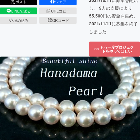
2021/10/11
に募集を開始
ポスト
シェア
し、
9
人の支援により
LINEで送る
URLコピー
55,500
円の資金を集め、
埋め込み
QRコード
2021/11/11
に募集を終了
しました
もう一度プロジェク
トをやってほしい