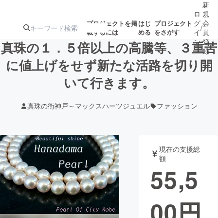
新
ロ
規
グ
会
プロジェクトを掲
はじ
プロジェクト
/
載するには
める
をさがす
イ
員
ン
登
真珠の１．５倍以上の高騰等、３重苦
録
に値上げをせず新たな活路を切り開
いて行きます。
人気のプロ
注目のリ
注目の新着プロ
募集終了が近いプ
もうすぐ公開
ジェクト
ターン
ジェクト
ロジェクト
されます
真珠の街神戸～マックスハーツジュエル
ファッション
アート・写真
音楽
現在の支援総
テクノロジー・ガジェット
ゲーム・サ
額
55,5
映像・映画
書籍・雑誌
00
円
ビジネス・起業
チャレンジ