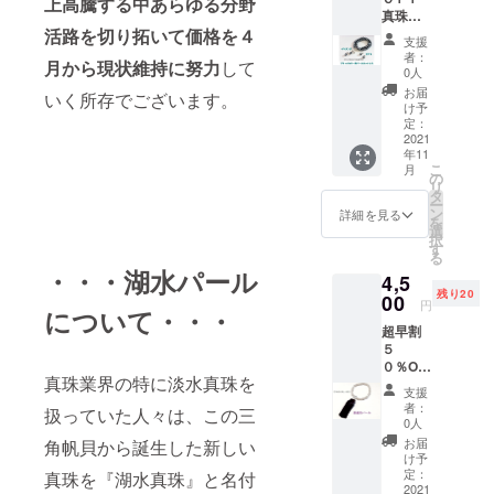
★クラ
上高騰する中あらゆる分野
パーツ
真珠の
スプ 花
はお付
活路を切り拓いて価格を４
種類 貝
冠（Ｓ
け致し
支援
パール
Ｖ真
ますが
者：
月から現状維持に努力
して
（加工
鍮） ネ
不要な
0人
パー
コポス
方は
お届
いく所存でございます。
ル）
にて１
メッ
け予
（あこ
１月２
定：
セージ
や真珠
2021
０日ま
にてご
年11
ではご
でに発
連絡を
こ
月
ざいま
送させ
の
下さい
リ
せんの
て頂き
タ
ませ。
ー
で予め
ます。
ン
ネコポ
詳細を見る
を
ご了承
選
スにて
択
下さい
す
１１月
る
ま
２０日
・・・湖水パール
4,5
せ。）
までに
残り20
★長さ
00
発送さ
円
について・・・
４５ｃ
せて頂
超早割
ｍ前後
きま
５
★クラ
す。
０％OF
スプ 花
真珠業界の特に淡水真珠を
F 高
冠（Ｓ
支援
級貝
Ｖ真
者：
扱っていた人々は、この三
パール
鍮） ネ
0人
念珠
コポス
お届
角帆貝から誕生した新しい
９ｍｍ
にて１
け予
サイズ
１月２
定：
真珠を『湖水真珠』と名付
ランク
2021
０日ま