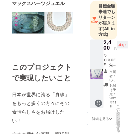
マックスハーツジュエル
目標金額
未達でも
リターン
現在に至
が届きま
る
す
(All-in
方式)
2,4
残り5
00
円
５
０％OF
このプロジェクト
F 先着
８個/ 湖
支援
水パー
で実現したいこと
者：
ル付ア
3人
ロマペ
お届
ンダン
け予
トネッ
日本が世界に誇る「真珠」
定：
クレス
2021
をもっと多くの方々にその
年11
ネコポ
こ
月
スにて
の
素晴らしさをお届けした
リ
１１月
タ
ー
２０日
ン
詳細を見る
い！
を
までに
選
択
発送さ
す
る
せて頂
☆☆☆新たな真珠 南洋湖