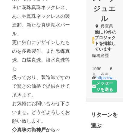
ジュエ
主に花珠真珠ネックレス、
あこや真珠ネックレスの製
ル
造卸、新たな真珠湖水パー
兵庫県
他に19件の
ル、
プロジェク
更に独自にデザインしたも
トを掲載し
ています
のを多数製作、また黒蝶真
職務経歴
珠、白蝶真珠、淡水真珠等
も
1990 6
月 真珠製
扱っており、製造卸ですの
https://www.facebook.com/profile.php?id=100014362030433
品卸販売
メッセー
で驚きの価格で提供させて
有アユート
ジを送る
頂きます。
設立
お気軽にお問い合わせ下さ
2018 10
いませ。どうぞよろしくお
リターンを
月 有限会
願い致します。
社～個人に
選ぶ
縮小切り替
◇真珠の街神戸から～
え