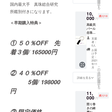
ご了承
１１月
選
発送さ
国内最大手 真珠総合研究
択
下さい
２０日
す
せて頂
る
ま
までに
きま
所鑑別付きになります。
10,
せ。）
発送さ
す。
残り10
★長さ
000
せて頂
円
４５ｃ
きま
＜早期購入特典＞
高級貝
ｍ前後
す。
パール
★クラ
念珠
スプ 花
９ｍｍ
冠（Ｓ
支援
サイズ
① ５０％OFF 先
Ｖ真
者：
ランク
鍮） ネ
0人
は高級
コポス
着３個/ 165000円
お届
である
にて１
け予
ためと
１月２
定：
ても綺
2021
０日ま
年11
麗な輝
でに発
こ
月
きがご
送させ
の
② ４０％OFF
リ
ざいま
て頂き
タ
ー
す。 ＊
ます。
ン
詳細を見る
を
5個/ 198000
＊＊ご
選
択
注意
す
る
こちら
円
11,
はアコ
残り12
ヤ真珠
000
円
ではご
照り巻
ざいま
きの綺
せんの
③ 限定価格