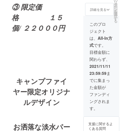
リ
異なり
③ 限定価
タ
ー
ます。
ン
詳細を見る
を
花珠真
選
格 １５
択
珠ネッ
す
る
クレ
このプロ
個/ ２２０００円
ス 稀
ジェクト
少な大
珠 9～
は、
All-In方
9.5mm
式
です。
国内
トップ
目標金額に
クラス
関わらず、
の真珠
総合研
2021/11/11
究所鑑
23:59:59
ま
別付き
花珠桐
キャンプファイ
でに集まっ
箱ケー
た金額が
ス付
ヤー限定オリジナ
ファンディ
ルデザイン
ングされま
す。
支援に関するよ
お洒落な淡水パー
くある質問