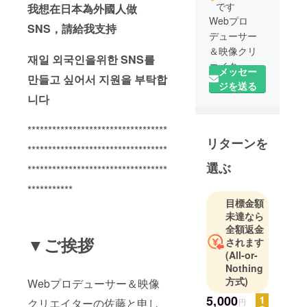
です
我想在日本為外國人做
Webプロ
SNS，請給我支持
デューサー
＆映像クリ
재일 외국인을위한 SNS를
メッセー
만들고 싶어서 지원을 부탁합
ジを送る
니다
**********************************
リターンを
**********************************
選ぶ
**********************************
***********
目標金額
未達なら
全額返金
▼ご挨拶
されます
(All-or-
Nothing
方式)
Webプロデューサー＆映像
5,000
クリエイターの佐藤と申し
円