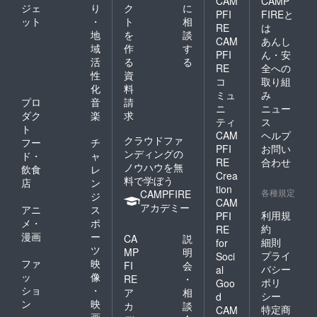
CAM
CAMP
ジェ
り
ク
に
PFI
FIREと
ット
・
ト
相
RE
は
地
を
談
CAM
あんし
域
作
す
PFI
ん・安
活
る
る
RE
全への
性
資
コ
取り組
化
料
ミュ
み
プロ
音
請
ニ
ニュー
ダク
楽
求
ティ
ス
ト
CAM
ヘルプ
クラウドファ
フー
チ
PFI
お問い
ンディングの
ド・
ャ
RE
合わせ
ノウハウを無
飲食
レ
Crea
料で学ぼう
店
ン
tion
各種規定
CAMPFIRE
ジ
CAM
アカデミー
アニ
ス
利用規
PFI
メ・
ポ
約
RE
漫画
ー
CA
説
細則
for
ツ
MP
明
プライ
Soci
ファ
映
FI
会
バシー
al
ッ
像
RE
・
ポリ
Goo
ショ
・
ア
相
シー
d
ン
映
カ
談
特定商
CAM