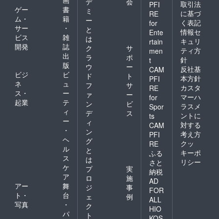
画
デ
会
取引法
PFI
ゲー
書
ミ
に基づ
RE
ム・
籍
ー
く表記
for
サー
・
と
情報セ
Ente
ビス
雑
は
キュリ
rtain
開発
誌
ク
サ
ティ方
men
出
ラ
ポ
針
t
版
ウ
ー
反社基
CAM
ビジ
ビ
ド
ト
本方針
PFI
ネ
ュ
フ
サ
カスタ
RE
ス・
ー
ァ
ー
マーハ
for
起業
テ
ン
ビ
ラスメ
Spor
ィ
デ
ス
ントに
ts
ー
ィ
対する
CAM
・
ン
考え方
PFI
ヘ
グ
クッ
RE
ル
と
キーポ
ふる
ス
は
リシー
さと
ケ
プ
実
納税
ア
ロ
施
AD
アー
舞
ジ
事
FOR
ト・
台
ェ
例
ALL
写真
・
ク
HIO
パ
ト
KOS