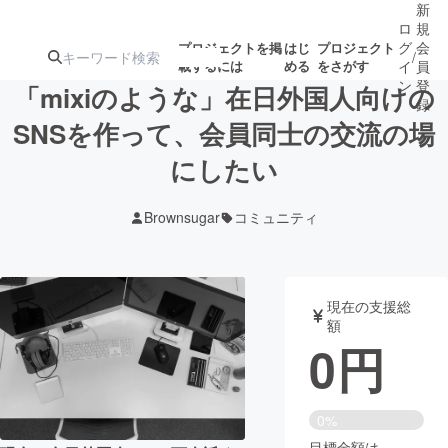
新
ロ
規
グ
会
プロジェクトを掲
はじ
プロジェクト
/
載するには
める
をさがす
イ
員
ン
登
「mixiのような」在日外国人向けの
録
SNSを作って、会員同士の交流の場
にしたい
人気のプロ
注目のリ
注目の新着プロ
募集終了が近いプ
もうすぐ公開
ジェクト
ターン
ジェクト
ロジェクト
されます
Brownsugar
コミュニティ
アート・写真
音楽
現在の支援総
テクノロジー・ガジェット
ゲーム・サ
額
0
円
映像・映画
書籍・雑誌
0%
ビジネス・起業
チャレンジ
目標金額は