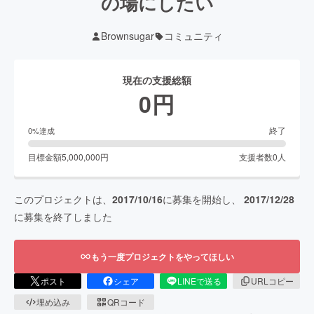
の場にしたい
Brownsugar
コミュニティ
現在の支援総額
0
円
終了
0
%達成
目標金額
5,000,000
円
支援者数
0
人
このプロジェクトは、
2017/10/16
に募集を開始し、
2017/12/28
に募集を終了しました
もう一度プロジェクトをやってほしい
ポスト
シェア
LINEで送る
URLコピー
埋め込み
QRコード