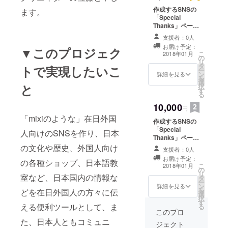
作成するSNSの
ます。
「Special
Thanks」ページ
にて名前（クレ
支援者：0人
ジット）の表記
お届け予定：
▼このプロジェク
こ
2018年01月
の
リ
タ
トで実現したいこ
ー
ン
詳細を見る
を
選
と
択
す
る
10,000
円
「mixiのような」在日外国
作成するSNSの
「Special
人向けのSNSを作り、日本
Thanks」ページ
にて名前（クレ
の文化や歴史、外国人向け
支援者：0人
ジット）の表
お届け予定：
の各種ショップ、日本語教
記 ＋ 作成す
こ
2018年01月
の
るSNSロゴの
リ
室など、日本国内の情報な
タ
入った記念ス
ー
ン
テッカー送付
詳細を見る
を
どを在日外国人の方々に伝
選
択
す
える便利ツールとして、ま
る
このプロ
た、日本人ともコミュニ
ジェクト