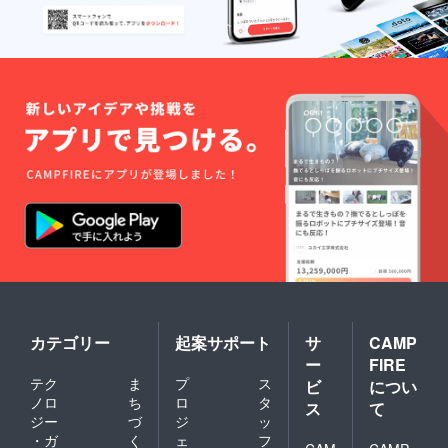
カテゴリー
起案サポート
サ
CAMP
ー
FIRE
テク
ま
プ
ス
ビ
につい
ノロ
ち
ロ
タ
ス
て
ジー
づ
ジ
ッ
・ガ
く
ェ
フ