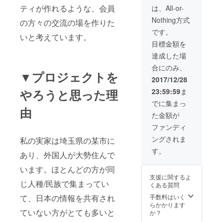
ティが作れるような、会員
は、All-or-
Nothing方式
の方々の交流の場を作りた
です。
いと考えています。
目標金額を
達成した場
合にのみ、
▼プロジェクトを
2017/12/28
23:59:59
ま
やろうと思った理
でに集まっ
由
た金額が
ファンディ
ングされま
私の実家は埼玉県の某市に
す。
あり、外国人が大勢住んで
います。ほとんどの方が同
支援に関するよ
じ人種/民族で集まってい
くある質問
手数料はいく
て、日本の情報を共有され
らかかります
ていない方がとても多いと
か？