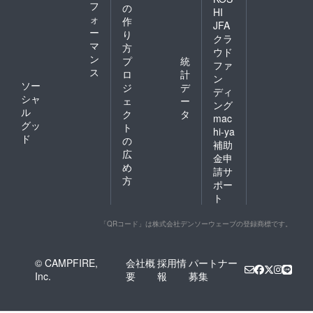
フ
の
HI
ォ
作
JFA
ー
り
クラ
マ
方
ウド
ン
プ
統
ファ
ス
ロ
計
ン
ソー
ジ
デ
ディ
シャ
ェ
ー
ング
ル
ク
タ
mac
グッ
ト
hi-ya
ド
の
補助
広
金申
め
請サ
方
ポー
ト
「QRコード」は株式会社デンソーウェーブの登録商標です。
© CAMPFIRE,
会社概
採用情
パートナー
Inc.
要
報
募集