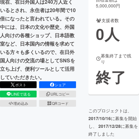
現在、在日外国人は240万人近く
5,000,000円
いるとされ、永住者は20年間で10
まちづくり・地域活性化
倍になったと言われている。その
支援者数
0
人
中には、日本の文化や歴史、外国
CAMPFIRE for Social Good
CAMPFIRE Creation
人向けの各種ショップ、日本語教
CAMPFIREふるさと納税
machi-ya
コミュニティ
室など、日本国内の情報を求めて
いる方々も多くいるので、在日外
募集終了まで残
国人向けの交流の場としてSNSを
り
立ち上げ、便利ツールとして活用
終了
していただきたい。
ポスト
シェア
LINEで送る
URLコピー
埋め込み
QRコード
このプロジェクトは、
2017/10/16
に募集を開始
し、
2017/12/28
に募集を
終了しました