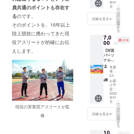
年01
ライン
お名前
お名前
こ
月
員共通のポイントも
存在す
パーソ
を掲載
の
を必ず
リ
ナル
させて
タ
ご記入
る
のです。
ー
レッス
いただ
ン
くださ
詳細を見る
を
ンを60
きま
選
い。 ※
そのポイントを、15年以上
択
分間受
す。 あ
す
ニック
る
講でき
なたの
陸上競技に携わってきた現
ネーム
7,0
る権利
お名前
でのご
残り18
です。
役アスリートが的確にお伝
00
を電子
参加も
円
30名限
書籍で
できま
えします。
【対面
定で
PRでき
す。
パーソ
す。 ※
ます。
ナル
日程な
さら
レッス
ど詳細
に、一
支援
ン】 一
はメー
般社団
者：
般社団
ルにて
法人
2人
法人
調整さ
NEXUS
お届
NEXUS
せてい
代表 吉
け予
の対面
ただき
定：
岡俊樹
パーソ
2022
ます。
よりお
年01
ナル
※有効期
礼の
こ
月
レッス
限は
の
メール
現役の実業団アスリートが監
リ
ンを60
2022年
タ
をお送
ー
分間受
1月から
ン
りさせ
詳細を見る
修
を
講でき
1年間
選
ていた
択
る権利
で、そ
す
だきま
る
です。
のうち1
す。 ※
10,
20名限
回ご利
電子書