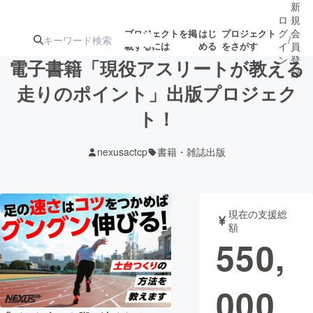
新
ロ
規
グ
会
プロジェクトを掲
はじ
プロジェクト
/
載するには
める
をさがす
イ
員
ン
登
電子書籍「現役アスリートが教える
録
走りのポイント」出版プロジェク
ト！
人気のプロ
注目のリ
注目の新着プロ
募集終了が近いプ
もうすぐ公開
ジェクト
ターン
ジェクト
ロジェクト
されます
nexusactcp
書籍・雑誌出版
アート・写真
音楽
現在の支援総
テクノロジー・ガジェット
ゲーム・サ
額
550,
映像・映画
書籍・雑誌
000
ビジネス・起業
チャレンジ