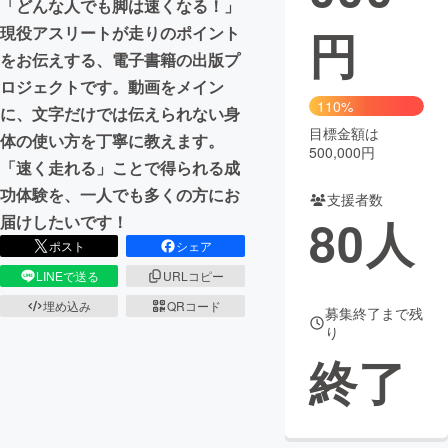
「どんな人でも脚は速くなる！」
円
現役アスリートが走りのポイント
まちづくり・地域活性化
をお伝えする、電子書籍の出版プ
ロジェクトです。動画をメイン
CAMPFIRE for Social Good
CAMPFIRE Creation
110%
に、文字だけでは伝えられない身
CAMPFIREふるさと納税
machi-ya
コミュニティ
目標金額は
体の使い方を丁寧に教えます。
500,000円
「速く走れる」ことで得られる成
功体験を、一人でも多くの方にお
支援者数
80
人
届けしたいです！
ポスト
シェア
LINEで送る
URLコピー
埋め込み
QRコード
募集終了まで残
り
終了