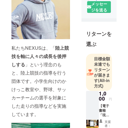
メッセー
という理念
ジを送る
のもと誰も
が陸上競技
を楽しめ
る、走るこ
リターンを
とは楽しい
選ぶ
と思える環
私たちNEXUSは、「
陸上競
境づくりを
技を軸に人々の成長を後押
行うために
目標金額
2021年に一
未達でも
しする
」という理念のも
般社団法人
リターン
と、陸上競技の指導を行う
が届きま
NEXUSを設
す
(All-in
団体です。小学生向けのか
立
方式)
◆小学生へ
けっこ教室や、野球、サッ
1,0
のかけっこ
カーチームの選手を対象に
00
円
教室
した走りの指導などを実施
【電子
◆中高生へ
書籍
の陸上競技
しています。
「現役
の指導
アス
支援
リート
◆社会人の
者：