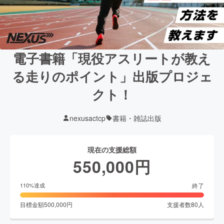
電子書籍「現役アスリートが教え
る走りのポイント」出版プロジェ
クト！
nexusactcp
書籍・雑誌出版
現在の支援総額
550,000
円
終了
110
%達成
目標金額
500,000
円
支援者数
80
人