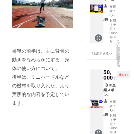
はあり
です。
電子書
ませ
《実業
支援
籍「現
ん。 ※
団チー
者：
役アス
日程・
3人
ム
リート
場所な
「NEX
お届
が教え
ど詳細
け予
US
る走り
はメー
定：
ATHLE
のポイ
2022
ルにて
TE
年02
ント」
調整さ
CLUB
こ
月
の企業
せてい
の
」につ
リ
スポン
ただき
タ
いて》
書籍の前半は、主に背骨の
ー
サーに
ます。
ン
詳細を見る
創部初
を
なれる
※有効期
選
動きをなめらかにする、身
年度の
択
権利で
限は
す
2021
る
す。 電
2022年
体の使い方について。
年、全
50,
子書籍
1月から
日本実
残り19
後半は、ミニハードルなど
「現役
000
1年間
業団選
円
アス
で、そ
手権に
の機材を取り入れた、より
【HP企
リート
のうち1
て
業スポ
が教え
回ご利
4×100
実践的な内容を予定してい
ン
る走り
用いた
mR、
サー】
のポイ
だけま
4×400
支援
ます。
一般社
ント」
す。 ※
者：
mRにて
団法人
に企業
現地ま
1人
10位に
NEXUS
スポン
での交
お届
なり、
のHP企
サーと
通費は
け予
来年度
業スポ
して企
定：
別途必
は6位入
ンサー
2022
業名と
要とな
賞を目
年01
になれ
企業の