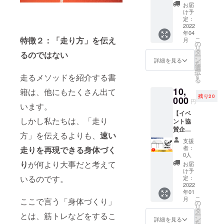
団法人
ん。 ※
す。 ※
お届
数は50
NEXUS
日程な
実施場
け予
～70
のチー
ど詳細
定：
所は大
ページ
ムTシャ
2022
はメー
阪市内
の予定
年04
ツ企業
ルにて
となり
です。
特徴２：
「走り方」を伝え
こ
月
スポン
調整さ
の
ます。
リ
サーに
せてい
タ
るのではない
ー
なれる
ただき
ン
詳細を見る
を
権利で
ます。
選
択
す。 一
※有効期
す
走るメソッドを紹介する書
る
般社団
限は
10,
法人
籍は、他にもたくさん出て
2022年
残り20
NEXUS
000
1月から
円
います。
が運営
1年間
【イベ
する実
で、そ
しかし私たちは、「走り
ント協
業団
のうち1
賛企
チーム
回ご利
方」を伝えるよりも、
速い
業】 一
「NEX
用いた
支援
般社団
US
だけま
者：
走りを再現できる身体づく
法人
ATHLE
す。
0人
NEXUS
TE
り
が何より大事だと考えて
お届
のイベ
CLUB
け予
ント協
いるのです。
」の
定：
賛企業
2022
チームT
年01
になれ
シャツ
こ
月
ここで言う「身体づくり」
る権利
に企業
の
リ
です。
名を掲
タ
とは、筋トレなどをするこ
ー
イベン
載させ
ン
詳細を見る
を