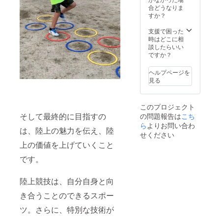
《実業
ます。
合どうなりま
団チー
※掲載期
すか？
ム
間はク
「NEX
ラウド
支援で困った
US
ファン
時はどこに相
ATHLE
ディン
談したらいい
TE
グ終了
ですか？
CLUB
後〜
」につ
2023年
ヘルプページを
いて》
3月まで
見る
創部初
です。
年度の
2021
このプロジェクト
年、全
そして最終的に目指すの
の問題報告は
こち
日本実
業団選
ら
よりお問い合わ
は、陸上の魅力を伝え、陸
手権に
せください
て
上の価値を上げていくこと
4×100
mR、
です。
4×400
mRにて
10位に
陸上競技は、自分自身と向
なり、
き合うことのできるスポー
来年度
は6位入
ツ。さらに、特別な技術が
賞を目
標にし