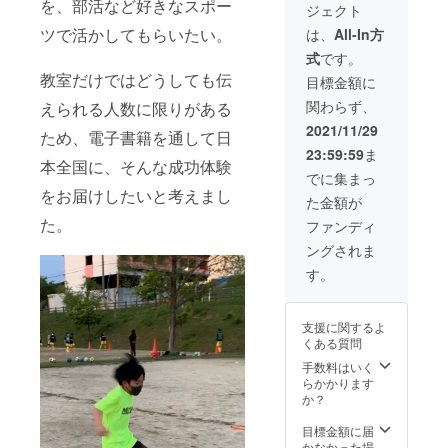
を、部活など好きなスポー
ジェクト
であな
ムの胸
社限定
たの企
部分に
です。
ツで活かしてもらいたい。
は、
All-In方
業情報
企業名
※掲載内
式
です。
を発信
を掲載
容は
させて
させて
教室だけではどうしても伝
メール
目標金額に
いただ
いただ
にて打
関わらず、
えられる人数に限りがある
きま
きま
合せさ
す。 あ
す。 さ
せてい
2021/11/29
ため、電子書籍を通して日
なたの
らに、
ただき
23:59:59
ま
企業名
インス
ます。
本全国に、そんな成功体験
を一般
タグラ
※インス
でに集まっ
社団法
ムであ
タグラ
をお届けしたいと考えまし
た金額が
人
なたの
ムの掲
NEXUS
企業情
た。
載期間
ファンディ
のHPと
報を発
はクラ
ングされま
インス
信させ
ウド
タグラ
ていた
ファン
す。
ムでPR
だきま
ディン
できま
す。 2
グ終了
す。
社限定
後〜
支援に関するよ
https://
です。
2023年
くある質問
www.ne
※掲載内
3月まで
xus-ac-
容は
です。
手数料はいく
tc-
メール
らかかります
p.com/
にて打
か？
20社限
合せさ
定で
せてい
目標金額に届
す。
ただき
かなかった場