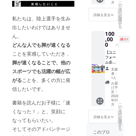
りま
標にし
こ
月
る権利
ホーム
の
す。 ※
ていま
リ
です。
ページ
タ
実施場
す。 ※
ー
一般社
のURL
ン
所は大
詳細を見る
掲載内
を
私たちは、陸上選手を生み
団法人
を掲載
選
阪市内
容は
択
NEXUS
させて
す
となり
メール
出したいわけではありませ
る
が運営
いただ
ます。
にて打
100
する実
きま
ん。
合せさ
業団
,00
す。 ま
残り1
せてい
チーム
た、イ
0
どんな人でも脚が速くなる
ただき
円
「NEX
ンスタ
ます。
US
【ユニ
ことを実感していただき 、
グラム
※掲載期
ATHLE
フォー
であな
間は
脚が速くなることで、他の
TE
ム企業
たの企
2022年
CLUB
スポン
業情報
4月から
支援
スポーツでも活躍の幅が広
」の活
サー】
を発信
者：
1年間で
動スポ
一般社
させて
1人
す。 ※T
がる
ことを、多くの方に発
ンサー
団法人
いただ
お届
シャツ
とし
NEXUS
きま
け予
信したいです。
の送料
て、HP
のユニ
す。 あ
定：
込みの
に企業
フォー
2022
なたの
お値段
年01
名を掲
ム企業
企業名
書籍を読んだお子様に「速
です。
こ
月
載させ
スポン
を電子
の
リ
くなった！」と、笑顔に
ていた
サーに
書籍と
タ
ー
だきま
なれる
インス
ン
詳細を見る
を
なってもらいたい。
す。 ま
権利で
タグラ
選
択
た、イ
す。 ユ
ムでPR
す
そしてそのアドバンテージ
る
ンスタ
ニ
できま
このプロ
グラム
フォー
す。 20