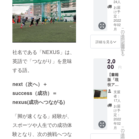
が教え
24人
実業団・ク
る走り
お届
ラブチーム
のポイ
け予
ン
定：
の運営
ト」】
2022
◆気軽に参
年02
電子書
こ
月
籍「現
加できる陸
の
リ
役アス
タ
上競技のイ
ー
リート
ン
詳細を見る
を
ベント運営
が教え
選
択
る走り
社名である「NEXUS」は、
す
などを行っ
る
のポイ
ている。
2,0
英語で「つながり」を意味
ント」
をお届
00
円
する語。
けしま
【書籍
す。 さ
版「現
らに、
next（次へ）＋
役アス
一般社
リート
団法人
支援
success（成功）＝
が教え
NEXUS
者：
る走り
代表 吉
17人
nexus(成功へつながる)
のポイ
岡俊樹
お届
ン
よりお
け予
ト」】
礼の
定：
「脚が速くなる」経験が、
書籍版
2022
メール
年02
スポーツや人生での成功体
「現役
をお送
こ
月
アス
りさせ
の
リ
験となり、次の挑戦へつな
リート
ていた
タ
ー