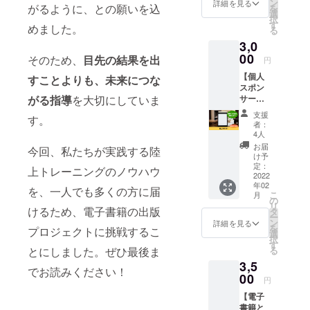
が教え
だきま
ン
詳細を見る
がるように、との願いを込
を
る走り
す。 ※
選
択
のポイ
電子書
す
めました。
る
ント」
籍は
3,0
をお届
メール
けしま
00
にてお
そのため、
目先の結果を出
円
す。 さ
送りさ
【個人
らに、
すことよりも、未来につな
せてい
スポン
一般社
ただき
がる指導
を大切にしていま
サー】
団法人
ます。
電子書
NEXUS
※電子書
支援
す。
籍「現
代表 吉
籍は自
者：
役アス
岡俊樹
費出版
4人
リート
よりお
となり
お届
今回、私たちが実践する陸
が教え
礼の
ます。
け予
る走り
メール
定：
※ページ
上トレーニングのノウハウ
のポイ
2022
をお送
数は50
年02
ント」
りさせ
を、一人でも多くの方に届
～70
こ
月
の個人
ていた
の
ページ
リ
スポン
けるため、電子書籍の出版
だきま
タ
の予定
ー
サーに
す。 ※
ン
です。
詳細を見る
を
プロジェクトに挑戦するこ
なれる
送料込
選
択
権利で
みのお
す
とにしました。ぜひ最後ま
る
す。 電
値段で
3,5
子書籍
す。 ※
でお読みください！
にあな
00
電子書
円
たのお
籍は自
【電子
名前を
費出版
書籍と
掲載さ