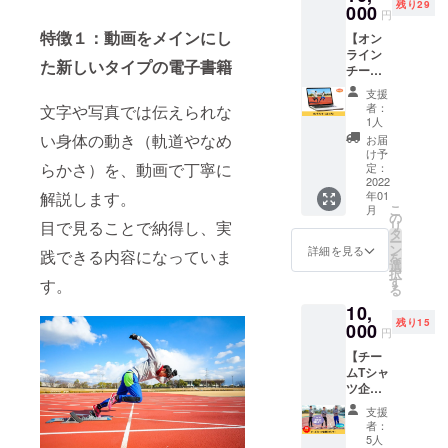
残り29
定で
000
用いた
籍は
円
す。 ※
だけま
メール
特徴１：
動画をメインにし
【オン
日程・
す。
にてお
ライン
場所な
送りさ
た新しいタイプの電子書籍
チーム
ど詳細
せてい
レッス
はメー
ただき
支援
ン】 一
ルにて
ます。
者：
文字や写真では伝えられな
般社団
調整さ
1人
※購入時
法人
せてい
い身体の動き（軌道やなめ
の備考
お届
NEXUS
ただき
け予
欄に掲
のオン
らかさ）を、動画で丁寧に
ます。
定：
載する
ライン
2022
※有効期
お名前
解説します。
年01
チーム
限は
を必ず
こ
月
レッス
2022年
の
ご記入
目で見ることで納得し、実
リ
ンを60
1月から
タ
くださ
ー
分間受
1年間
ン
詳細を見る
い。 ※
践できる内容になっていま
を
講でき
で、そ
選
ニック
択
る権利
のうち1
す
す。
ネーム
る
です。
回ご利
でのご
10,
30チー
用いた
参加も
残り15
ム限定
000
だけま
できま
円
です。
す。 ※
す。 ※
【チー
※1チー
現地ま
電子書
ムTシャ
ムの参
での交
籍は自
ツ企業
加人数
通費は
費出版
スポン
の上限
別途必
となり
支援
サー】
はあり
要とな
者：
ます。
一般社
ませ
りま
5人
※ページ