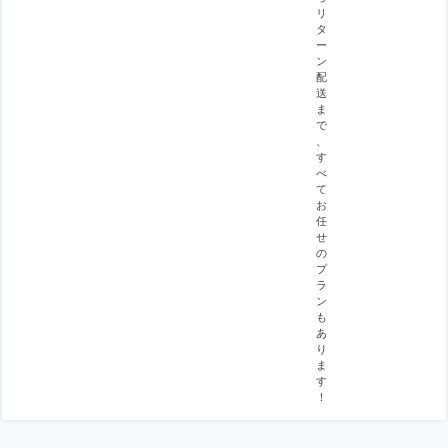
リ
タ
ー
ン
配
送
ま
で
、
す
べ
て
お
任
せ
の
プ
ラ
ン
も
あ
り
ま
す
！