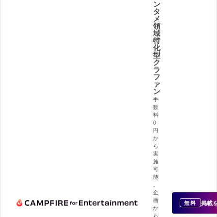
ン
タ
メ
領
域
特
化
型
ク
ラ
フ
ァ
ン
手
数
料
0
円
か
ら
実
施
可
能
。
企
画
掲載
無料
か
ら