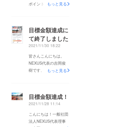
ポイント」出版プロ
もっと見る
ジェクトにご支援頂い
た皆様皆さんこんにち
は。一般社団法人
目標金額達成に
NEXUS代表の吉岡俊
て終了しました
樹です。多くの皆様に
2021/11/30 18:22
ご支援頂いておりまし
た「現役アスリートが
皆さんこんにちは。
教える走りのポイン
NEXUS代表の吉岡俊
ト」ですが、こだわり
樹です。沢山の方にご
もっと見る
にこだわり抜いて現在
支援頂きました電子書
作成中です。当初は2
籍「現役アスリートが
月の出版と位置付けて
教える走りのポイン
目標金額達成！
おりましたが、3月に
ト」出版プロジェクト
出版を延ばさせて頂く
2021/11/28 11:14
ですが、目標金額達成
ことになりました。ど
にてクラウドファン
こんにちは！一般社団
うしても良い書籍を作
ディングが終了致しま
法人NEXUS代表理事
りたい！と、私達のこ
した。本当に本当にあ