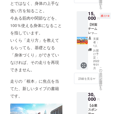
トで
ていた
選
とではなく、身体の上手な
択
ブース
だきま
す
る
を出店
す。 あ
使い方を知ること。
15,
できま
なたの
残り19
す。 20
000
今ある筋肉や関節などを、
企業名
円
社限定
を実業
【対面
100％使える身体になること
です。
団チー
チーム
※日程・
ム
を指しています。
レッス
場所な
「NEX
ン】 一
ど詳細
US
支援
いくら「走り方」を教えて
般社団
はメー
ATHLE
者：
法人
ルにて
TE
1人
もらっても、基礎となる
NEXUS
連絡さ
CLUB
お届
の対面
せてい
」の
け予
「身体づくり」ができてい
チーム
ただき
定：
チームT
レッス
2022
なければ、その走りを再現
ます。
シャツ
年01
ンを60
※有効期
でPRで
こ
月
できません。
分間受
間は
の
きま
リ
講でき
2022年
タ
す。 さ
ー
る権利
1月から
ン
らに、
詳細を見る
を
走りの「根本」に焦点を当
です。
1年間で
選
チームT
択
20チー
す。
す
シャツ
てた、新しいタイプの書籍
る
ム限定
をお送
30,
です。
りさせ
です。
※1チー
000
ていた
円
ムの参
だきま
【企業
加人数
す。 20
スポン
の上限
社限定
サー】