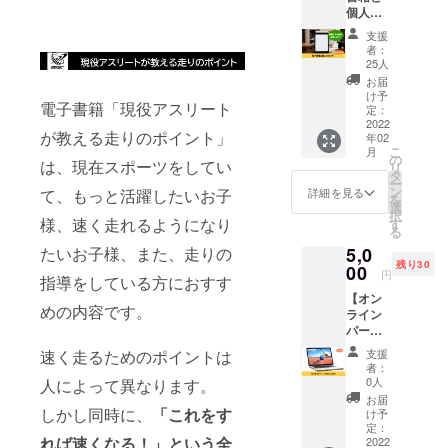
となり
個人ス
せてい
ます。
ポン
ただき
※ページ
支援
サー】
ます。
数は50
者：
電子書
あなた
～70
25人
籍「現
のお名
ページ
お届
役アス
前を電
の予定
け予
電子書籍「現役アスリート
リート
子書籍
定：
です。
が教え
2022
でPRで
が教える走りのポイント」
年02
る走り
きま
こ
月
のポイ
す。 さ
の
は、現在スポーツをしてい
リ
ント」
らに、
タ
ー
をお届
一般社
ン
詳細を見る
て、もっと活躍したいお子
を
けしま
団法人
選
択
す。 そ
NEXUS
様、速く走れるようになり
す
る
して、
代表 吉
5,0
たいお子様、また、走りの
電子書
岡俊樹
残り30
籍「現
00
よりお
円
指導をしている方におすす
役アス
礼の
【オン
リート
メール
めの内容です。
ライン
が教え
をお送
パーソ
る走り
りさせ
ナル
のポイ
ていた
支援
速く走るためのポイントは
レッス
ント」
だきま
者：
ン】 一
の個人
す。 ※
0人
人によって異なります。
般社団
スポン
購入時
お届
法人
サーと
しかし同時に、
「これをす
の備考
け予
NEXUS
してあ
定：
欄に掲
れば速くなる！」という全
のオン
2022
なたの
載する