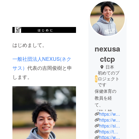
はじめまして。
nexusa
ctcp
一般社団法人NEXUS(ネク
日本
サス）
代表の吉岡俊樹と申
初めてのプ
します。
ロジェクト
です
保健体育の
教員を経
て、
「陸上競技
https://www.nexus-ac-tc-p.com/
を通して、
https://www.nexus-track-club.com/
人々の成長
https://sites.google.com/view/signal-running
https://twitter.com/NEXUS_AC_TC_P
を後押しす
https://www.instagram.com/nexus_track_club/
る」