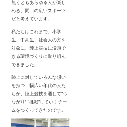
無くともあらゆる人が楽し
ていま
す。 ※
める、間口の広いスポーツ
掲載内
容は
だと考えています。
メール
にて打
合せさ
私たちはこれまで、小学
せてい
生、中高生、社会人の方を
ただき
ます。
対象に、陸上競技に没頭で
※掲載期
間はク
きる環境づくりに取り組ん
ラウド
ファン
できました。
ディン
グ終了
後〜
陸上に対していろんな想い
2023年
を持つ、幅広い年代の人た
3月まで
です。
ちが、陸上競技を通して"つ
ながり" ”挑戦”していくチー
ムをつくってきたのです。