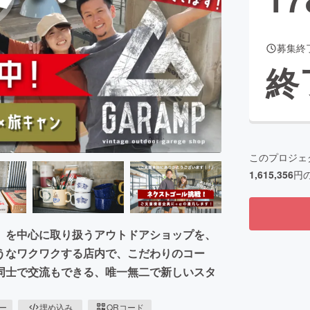
募集終
CAMPFIRE for Social Good
CAMPFIRE Creation
終
CAMPFIREふるさと納税
machi-ya
コミュニティ
このプロジェ
1,615,356
円
」を中心に取り扱うアウトドアショップを、
うなワクワクする店内で、こだわりのコー
同士で交流もできる、唯一無二で新しいスタ
ピー
埋め込み
QRコード