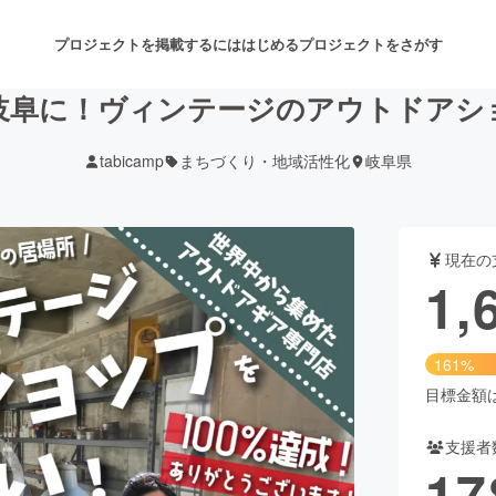
プロジェクトを掲載するには
はじめる
プロジェクトをさがす
岐阜に！ヴィンテージのアウトドアシ
tabicamp
まちづくり・地域活性化
岐阜県
注目のリターン
注目の新着プロジェクト
募集終了が近いプロジェクト
も
現在の
音楽
舞台・パフォーマンス
1,
ゲーム・サービス開発
フード・飲食店
161%
書籍・雑誌出版
アニメ・漫画
目標金額は1
支援者
チャレンジ
ビューティー・ヘルスケ
17