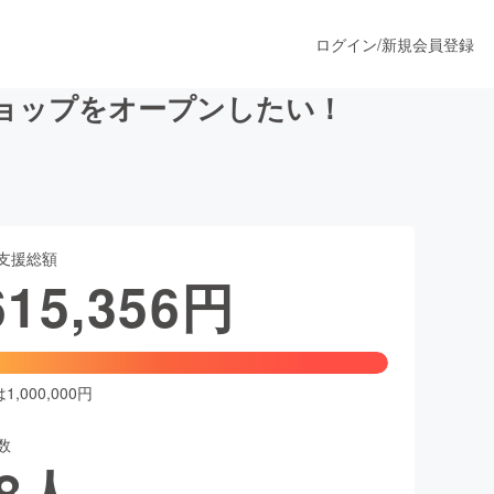
ログイン
/
新規会員登録
ョップをオープンしたい！
うすぐ公開されます
支援総額
プロダクト
615,356
円
ファッション
スポーツ
,000,000円
数
ア
ソーシャルグッド
8
人