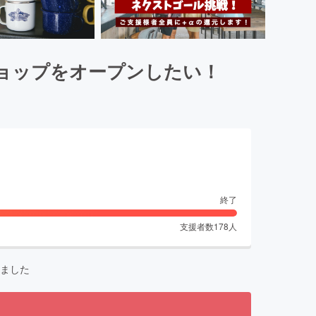
ョップをオープンしたい！
終了
支援者数
178
人
ました