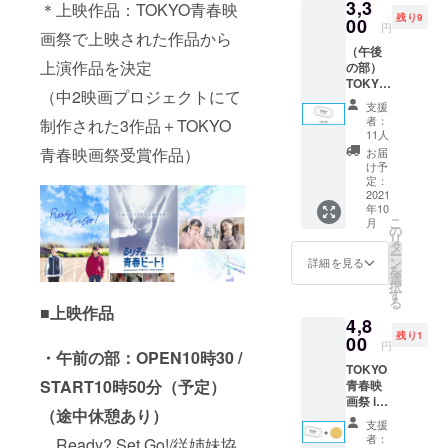
3,3
付にて
川心
＊上映作品：TOKYO青春映
残り9
お渡し
00
愛・松
円
画祭で上映された作品から
しま
岡奈々
（午後
す。
の5名を
上演作品を決定
の部）
※当日券
想定し
TOKYO
は4,000
ており
（中2映画プロジェクトにて
青春映
円のチ
ます
支援
画祭 in
ケット
※手書き
者：
制作された3作品＋TOKYO
KYOTO
です。
の寄せ
11人
入場チ
書きを
青春映画祭受賞作品）
お届
ケット
データ
け予
※午前
定：
化した
の部の
2021
ものを
年10
入場チ
お送り
こ
月
ケット1
の
いたし
リ
枚で
タ
ます
ー
す。
ン
※どちら
詳細を見る
を
※チケッ
選
も宛名
択
トは現
す
を入れ
る
地の受
■上映作品
させて
4,8
付にて
頂きま
残り1
お渡し
00
すの
円
・午前の部：OPEN10時30 /
しま
で、備
TOKYO
す。
考欄に
START10時50分（予定）
青春映
※当日券
宛名を
画祭 in
は4,000
記入お
（途中休憩あり）
KYOTO
円のチ
願いし
支援
入場チ
ケット
ます
者：
Ready? Set Go!/従姉妹協