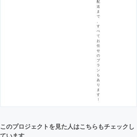
配
送
ま
で
、
す
べ
て
お
任
せ
の
プ
ラ
ン
も
あ
り
ま
す
！
このプロジェクトを見た人はこちらもチェックし
ています