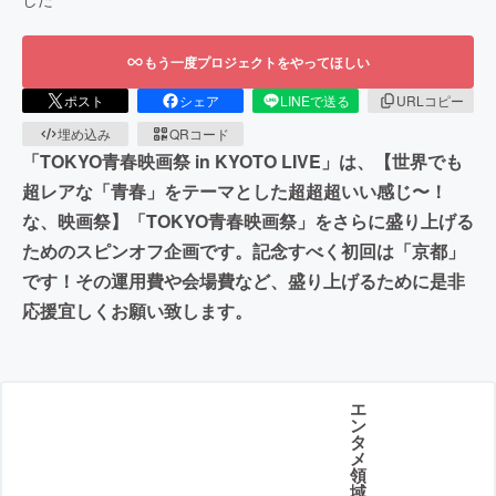
もう一度プロジェクトをやってほしい
ポスト
シェア
LINEで送る
URLコピー
埋め込み
QRコード
「TOKYO青春映画祭 in KYOTO LIVE」は、【世界でも
超レアな「青春」をテーマとした超超超いい感じ〜！
な、映画祭】「TOKYO青春映画祭」をさらに盛り上げる
ためのスピンオフ企画です。記念すべく初回は「京都」
です！その運用費や会場費など、盛り上げるために是非
応援宜しくお願い致します。
エ
ン
タ
メ
領
域