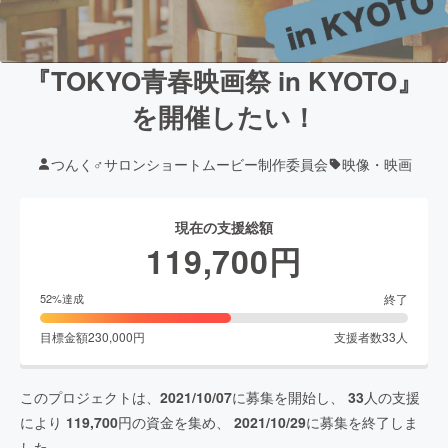
『TOKYO青春映画祭 in KYOTO』
を開催したい！
つんく♂サロンショートムービー制作委員会
映像・映画
現在の支援総額
119,700
円
終了
52
%達成
目標金額
230,000
円
支援者数
33
人
このプロジェクトは、
2021/10/07
に募集を開始し、
33
人の支援
により
119,700
円の資金を集め、
2021/10/29
に募集を終了しま
した