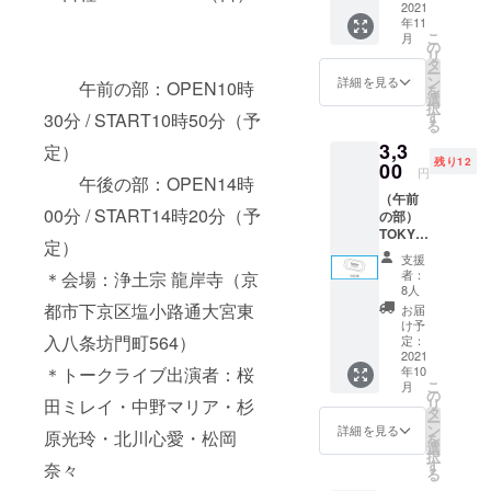
1,500円
2021
入れさ
年11
※ビデ
せて頂
こ
月
オメッ
きます
の
リ
セージ
ので、
タ
ー
は1名か
備考欄
ン
詳細を見る
午前の部：OPEN10時
を
らとな
に宛名
選
択
ります
を記入
す
30分 / START10時50分（予
る
ので、
お願い
3,3
ご希望
定）
します
残り12
のキャ
00
※備考
円
午後の部：OPEN14時
ストを
欄に宛
（午前
選択く
名の記
00分 / START14時20分（予
の部）
ださい
載がな
TOKYO
※デー
い場合
定）
青春映
タを
はユー
支援
画祭 in
メール
ザー名
者：
＊会場：浄土宗 龍岸寺（京
KYOTO
にお送
で制作
8人
入場チ
りさせ
させて
都市下京区塩小路通大宮東
お届
ケット
て頂き
頂きま
け予
※午前
入八条坊門町564）
ます
定：
す ※
の部の
2021
※寄せ書
画像は
年10
＊トークライブ出演者：桜
入場チ
きは桜
イメー
こ
月
ケット1
田ミレ
の
ジです
リ
田ミレイ・中野マリア・杉
枚で
イ・中
タ
ー
す。
野マリ
ン
詳細を見る
原光玲・北川心愛・松岡
を
※チケッ
ア・杉
選
択
トは現
原光
す
奈々
る
地の受
玲・北