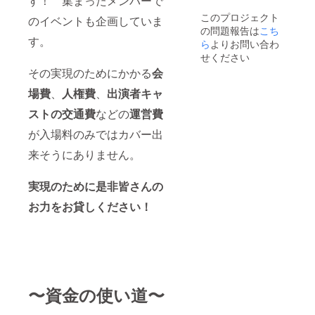
す！ 集まったメンバーで
ござい
このプロジェクト
のイベントも企画していま
ません
の問題報告は
こち
※チ
す。
ケット
ら
よりお問い合わ
は映画
せください
祭当日
その実現のためにかかる
会
にお渡
ししま
場費
、
人権費
、
出演者キャ
す ※
アイド
ストの交通費
などの
運営費
ルノー
トは後
が入場料のみではカバー出
日発送
来そうにありません。
します
実現のために是非皆さんの
お力をお貸しください！
〜資金の使い道〜