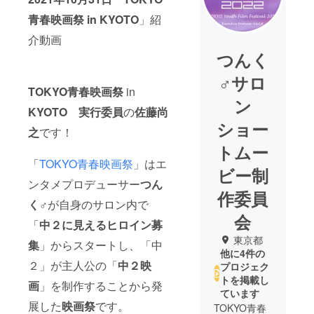
青春映画祭 in KYOTO
」紹
介動画
つんく
♂サロ
TOKYO青春映画祭
in
ン
KYOTO 実行委員
の
佐藤尚
ショー
之
です！
トムー
「
TOKYO青春映画祭
」はエ
ビー制
ンタメプロデューサー
つん
作委員
く♂
が自身のサロン内で
会
「
中２に見えるヒロイン募
東京都
集
」からスタートし、「中
他に4件の
２」が主人公の「
中２映
プロジェク
トを掲載し
画
」を制作することから発
ています
展した
映画祭
です。
TOKYO青春