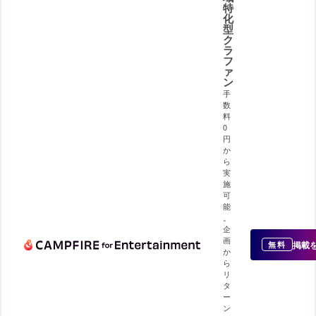
特
化
型
ク
ラ
フ
ァ
ン
手
数
料
0
円
か
ら
実
施
可
能
。
企
画
掲載
無料
か
ら
リ
タ
ー
ン