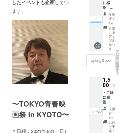
したイベントも企画
してい
に感
謝！〜
ます。
寄せ書
支援
きプラ
者：
ン〜
1人
※桜田ミ
お届
レイ・
け予
中野マ
定：
リア・
2021
年11
杉原光
こ
月
玲・北
の
リ
川心
タ
ー
愛・松
ン
詳細を見る
を
岡奈々
選
択
の5名を
す
る
想定し
1,5
ており
ます
00
円
※手書き
・ご縁
の寄せ
に感
書きを
〜TOKYO青春映
謝！〜
データ
寄せ書
化した
支援
き&ビデ
ものを
画祭 in KYOTO〜
者：
オメッ
お送り
9人
セージ
いたし
お届
プラ
ます
け予
ン〜：
＊日程：2021/10/31（日）
※宛名を
定：