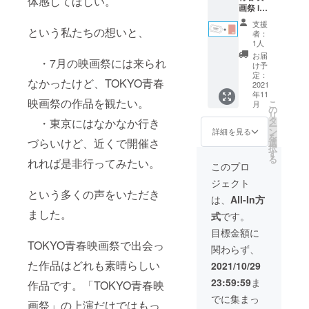
体感してほしい。
す
画祭 in
※ノミ
びくだ
KYOTO
ネート
さい。
支援
入場チ
という私たちの想いと、
作品紹
※宛名
者：
ケット
介や
の記載
1人
（「る
キャス
はござ
お届
・7月の映画祭には来られ
り子の
ト・ス
いませ
け予
青春
タッフ
定：
ん ※
なかったけど、TOKYO青春
ビー
2021
インタ
一般販
年11
ト！ア
ビュー
売はご
映画祭の作品を観たい。
こ
月
イドル
掲載な
の
ざいま
リ
ノー
どを想
タ
せん
・東京にはなかなか行き
ー
ト」※サ
定して
ン
※チケッ
詳細を見る
を
イン入
づらいけど、近くで開催さ
おりま
選
トは映
択
り）
す
す
画祭当
る
れれば是非行ってみたい。
（中2映
※10P前
日にお
このプロ
画プロ
後の想
渡しま
ジェクト
ジェク
定です
す ※
という多くの声をいただき
ト3作品
※一般
スター
は、
All-In方
のヒロ
販売に
ターピ
ました。
式
です。
イン福
関して
ストル
山芽
は未定
風 水鉄
目標金額に
以・杉
となり
砲は、
TOKYO青春映画祭で出会っ
関わらず、
原光
ます
後日発
玲・桜
※チケッ
た作品はどれも素晴らしい
送しま
2021/10/29
田ミレ
ト・パ
す
23:59:59
ま
作品です。「TOKYO青春映
イ・中
ンフ
野マリ
レット
でに集まっ
画祭」の上演だけではもっ
ア）
は映画