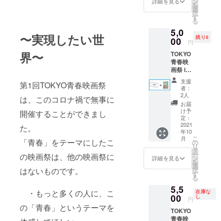
入場で
ン
詳細を見る
を
き」※サ
きま
選
択
イン入
す。リ
す
る
り）
ターン
5,0
（中2映
選択時
〜実現したい世
残り8
画プロ
00
にお選
円
ジェク
びくだ
界〜
TOKYO
ト3作品
さい。
青春映
のヒロ
※宛名
画祭 in
イン福
の記載
KYOTO
山芽
はござ
支援
第1回TOKYO青春映画祭
入場チ
以・杉
いませ
者：
ケット
原光
ん ※
2人
は、このコロナ禍で無事に
（パン
玲・桜
一般販
お届
フレッ
田ミレ
売はご
け予
開催することができまし
ト付）
イ・中
定：
ざいま
※午前
2021
野マリ
た。
せん
年10
の部、
ア）
※チケッ
こ
月
午後の
「青春」をテーマにしたこ
※午前の
の
トは映
リ
部どち
部、午
タ
画祭当
ー
の映画祭は、他の映画祭に
らかの
後の部
ン
日にお
詳細を見る
を
み入場
どちら
選
渡しま
はないものです。
択
できま
かのみ
す
す ※
る
す。リ
入場で
メロン
5,5
ターン
きま
パン玩
・もっと多くの人に、こ
在庫な
選択時
00
す。リ
し
具は、
円
にお選
ターン
後日発
の「青春」というテーマを
TOKYO
びくだ
選択時
送しま
青春映
さい。
にお選