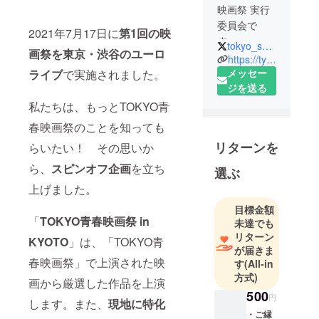
映画祭 実行
委員会で
2021年7月17日に
第1回の映
す。
tokyo_seishun
画祭を東京・渋谷のユーロ
※つんく♂サ
https://tyff.tnx.cc/
ロンショー
メッセー
ライブ
で実施されました。
トムービー
ジを送る
制作委員会
私たちは、もっとTOKYO青
より発展
春映画祭のことを知っても
し、TOKYO
リターンを
らいたい！ その思いか
青春映画祭
実行委員会
ら、
スピンオフ企画
を立ち
選ぶ
となりまし
上げました。
た。
目標金額
「
TOKYO青春映画祭 in
未達でも
リターン
KYOTO
」は、「TOKYO青
が届きま
春映画祭」で上演された映
す
(All-in
方式)
画から厳選した作品を上演
500
円
します。また、
現地に特化
・ご縁