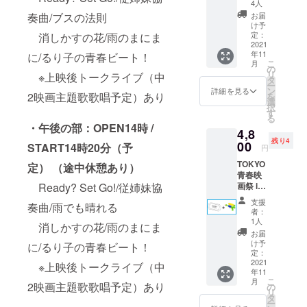
ケット
です。
4人
※備考欄
（「従
奏曲/ブスの法則
に宛名
お届
姉妹協
け予
の記載
奏曲メ
定：
消しかすの花/雨のまにま
がない
ロンパ
2021
場合は
年11
に/るり子の青春ビート！
ン玩具
ユー
こ
月
付き」※
の
ザー名
リ
※上映後トークライブ（中
サイン
タ
で制作
ー
入り）
ン
詳細を見る
させて
2映画主題歌歌唱予定）あり
を
（中2映
選
頂きま
択
画プロ
す
す ※
る
ジェク
画像は
・午後の部：OPEN14時 /
4,8
ト3作品
イメー
残り4
のヒロ
00
START14時20分（予
ジです
円
イン福
TOKYO
山芽
定）
（途中休憩あり）
青春映
以・杉
Ready? Set Go!/従姉妹協
画祭 in
原光
KYOTO
玲・桜
支援
奏曲/雨でも晴れる
入場チ
田ミレ
者：
ケット
イ・中
1人
消しかすの花/雨のまにま
（「Re
野マリ
お届
ady Set
ア）
け予
に/るり子の青春ビート！
Go!ス
※午前の
定：
ター
2021
部、午
※上映後トークライブ（中
年11
ターピ
後の部
こ
月
ストル
2映画主題歌歌唱予定）あり
どちら
の
リ
風 水鉄
かのみ
タ
ー
砲付