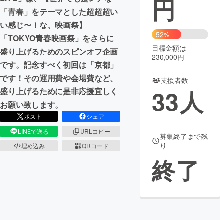
円
「青春」をテーマとした超超超い
まちづくり・地域活性化
い感じ〜！な、映画祭】
52%
「TOKYO青春映画祭」をさらに
目標金額は
CAMPFIRE for Social Good
CAMPFIRE Creation
盛り上げるためのスピンオフ企画
230,000円
CAMPFIREふるさと納税
machi-ya
コミュニティ
です。記念すべく初回は「京都」
です！その運用費や会場費など、
支援者数
33
人
盛り上げるために是非応援宜しく
お願い致します。
ポスト
シェア
LINEで送る
URLコピー
募集終了まで残
り
埋め込み
QRコード
終了