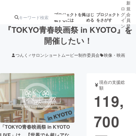
新
ロ
規
グ
会
プロジェクトを掲
はじ
プロジェクト
/
載するには
める
をさがす
イ
員
ン
登
『TOKYO青春映画祭 in KYOTO』を
録
開催したい！
人気のプロ
注目のリ
注目の新着プロ
募集終了が近いプ
もうすぐ公開
つんく♂サロンショートムービー制作委員会
映像・映画
ジェクト
ターン
ジェクト
ロジェクト
されます
アート・写真
音楽
現在の支援総
額
119,
テクノロジー・ガジェット
ゲーム・サ
700
映像・映画
書籍・雑誌
「TOKYO青春映画祭 in KYOTO
ビジネス・起業
チャレンジ
LIVE」は、【世界でも超レアな