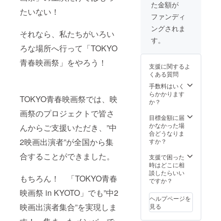
た金額が
※「るり
祭開催
たいない！
子の青
当日に
ファンディ
春ビー
お渡し
ングされま
ト！」
します
それなら、私たちがいろい
で実際
す。
に使用
ろな場所へ行って「TOKYO
された
ノート
青春映画祭」をやろう！
支援に関するよ
です
くある質問
※午前の
部、午
手数料はいく
後の部
らかかります
TOKYO青春映画祭では、映
どちら
か？
かのみ
画祭のプロジェクトで皆さ
入場で
目標金額に届
きま
かなかった場
んからご支援いただき、”中
す。リ
合どうなりま
ターン
2映画出演者”が全国から集
すか？
選択時
合することができました。
にお選
支援で困った
びくだ
時はどこに相
さい
談したらいい
もちろん！ 「TOKYO青春
※宛名の
ですか？
記載は
映画祭 in KYOTO」でも”中2
ござい
ヘルプページを
ません
映画出演者集合”を実現しま
見る
※一般
販売は