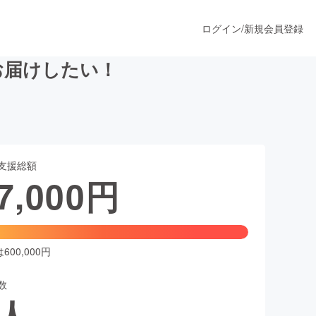
ログイン
/
新規会員登録
お届けしたい！
うすぐ公開されます
支援総額
プロダクト
7,000
円
ファッション
スポーツ
00,000円
数
ア
ソーシャルグッド
人