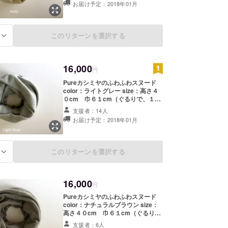
お届け予定：2018年01月
このリターンを選択する
る
16,000
円
Pureカシミヤのふわふわスヌード
color：ライトグレー size：高さ４
０cm 巾６１cm（ぐるりで、１２
２cm） quality：カシミヤー１０
支援者：14人
０％ Production area：日本
お届け予定：2018年01月
このリターンを選択する
る
16,000
円
Pureカシミヤのふわふわスヌード
color：ナチュラルブラウン size：
高さ４０cm 巾６１cm（ぐるり
で、１２２cm） quality：カシミ
支援者：6人