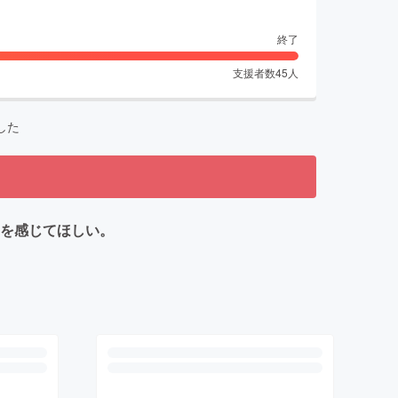
終了
支援者数
45
人
した
りを感じてほしい。