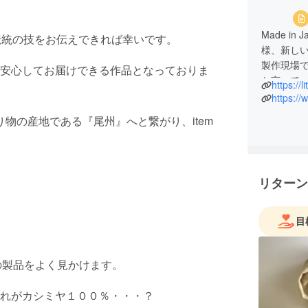
Made i
職人の伝統の技をお伝えできれば幸いです。
様、新し
製作現場
安心してお届けできる作品となっておりま
か言って
https://l
https://
伝統に培
織り物の産地である『尾州』へと繋がり、item
一意専心
す。
リターン
目
の製品をよく見かけます。
れがカシミヤ１００％・・・？