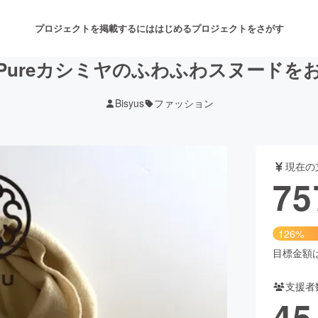
プロジェクトを掲載するには
はじめる
プロジェクトをさがす
Pureカシミヤのふわふわスヌードを
Bisyus
ファッション
注目のリターン
注目の新着プロジェクト
募集終了が近いプロジェクト
も
現在の
音楽
舞台・パフォーマンス
75
ゲーム・サービス開発
フード・飲食店
126%
書籍・雑誌出版
アニメ・漫画
目標金額は6
支援者
チャレンジ
ビューティー・ヘルスケ
45