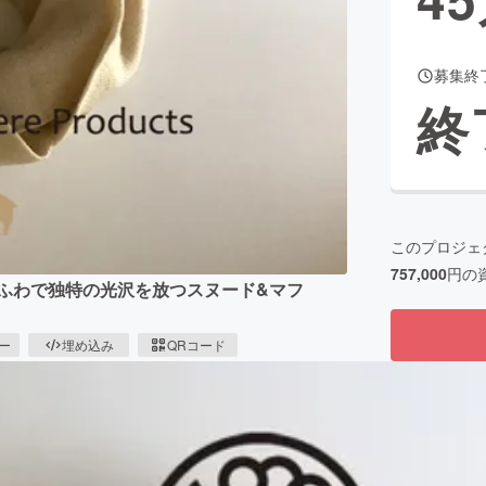
募集終
CAMPFIRE for Social Good
CAMPFIRE Creation
終
CAMPFIREふるさと納税
machi-ya
コミュニティ
このプロジェ
757,000
円の
ふわで独特の光沢を放つスヌード&マフ
ピー
埋め込み
QRコード