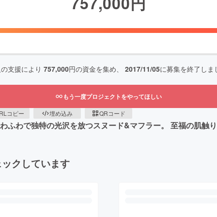
757,000
円
人の支援により
757,000
円の資金を集め、
2017/11/05
に募集を終了しま
もう一度プロジェクトをやってほしい
RLコピー
埋め込み
QRコード
ふわふわで独特の光沢を放つスヌード&マフラー。 至福の肌触
ェックしています