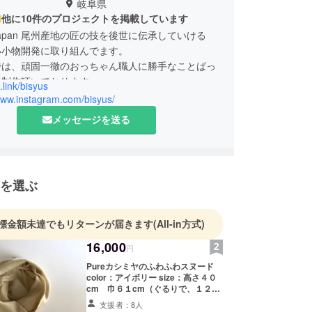
岐阜県
他に10件のプロジェクトを掲載しています
n Japan 尾州産地の匠の技を後世に伝承していける
い小物開発に取り組んでます。
では、頑固一徹のおっちゃん職人に勝手なことばっ
、制作頂いております。
it.link/bisyus
www.instagram.com/bisyus/
われた匠の技を全国の皆様にお届けできればと、
メッセージを送る
の気持ちを忘れず、日々精進したいと思っておりま
を選ぶ
標金額未達でもリターンが届きます
(All-in方式)
16,000
円
Pureカシミヤのふわふわスヌード
color：アイボリー size：高さ４０
cm 巾６１cm（ぐるりで、１２２
cm） quality：カシミヤー１００％
支援者：8人
Production area：日本