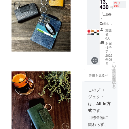
13,
後、お
の
らかじ
し、製
残り
申し込
430
11,850
200
めご了
品の製
円
み順に
円(税
承くだ
造に努
『...to®
順次発
込・送
さい。
めます
・
送予定
料込)で
※ウィル
が発送
Onthis3
です。
予約購
スの影
が予定
』※お届
※８月末
入いた
響も加
より遅
支援
け予
発送予
だけま
わり材
者：
れる場
定：９
定。 ※
す。 ※
0人
料の入
合がご
月末 ＜
消費
デザイ
手に通
お届
ざいま
色をお
税・送
ン・仕
け予
常以上
す。ご
選びく
料込み
定：
様等、
の時間
了承く
ださ
2022
※一般販
一部変
がかか
ださ
年09
い。＞
売予定
更にな
る可能
い。
こ
月
製
価格
の
る場合
性があ
リ
品 1個
15,800
タ
がござ
りま
ー
プロ
円(税
ン
いま
詳細を見る
す。最
を
ジェク
込・送
選
す。あ
善を尽
択
ト終了
料込)の
す
らかじ
くして
る
後、お
製品を
めご了
このプロ
手配
申し込
先着150
承くだ
し、製
ジェクト
み順に
名様の
さい。
品の製
順次発
み、
※ウィル
は、
All-In方
造に努
送予定
20%Off
スの影
めます
式
です。
です。
の
響も加
が発送
※９月末
12,640
わり材
目標金額に
が予定
発送予
円(税
料の入
より遅
関わらず、
定。 ※
込・送
手に通
れる場