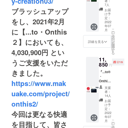
y-creation03/
人1級】を取
者：
定：７
7人
得した1人が
月末 ＜
ブラッシュアップ
お届
サンプル製
Verde/
け予
ヴェル
定：
作を担当。
をし、2021年2月
デ＞
2022
革小物をは
年07
製品 1
に【...to・Onthis
こ
月
じめ様々な
個 プロ
の
リ
ジェク
タ
雑貨のデザ
ー
２】においても、
ト終了
ン
詳細を見る
を
イナーを経
後、お
選
択
申し込
4,030,900円 とい
験したパー
す
る
み順に
トナーと
11,
順次発
うご支援をいただ
タッグを組
残り16
送予定
850
円
です。
み、より使
きました。
『...to®
※７月末
いやすく、
・
発送予
https://www.mak
Onthis3
より良い素
定。 ※
』※お届
消費
材、更に仕
支援
け予
税・送
uake.com/project/
者：
立ての良さ
定：７
料込み
14人
月末 ＜
※一般販
にこだわっ
お届
onthis2/
Marina/
売予定
け予
た製品を皆
マリー
価格
定：
今回は更なる快適
さまにお届
ナ＞
2022
15,800
年07
製品 1
円(税
けしたい！
こ
月
を目指して、皆さ
個 プロ
込・送
の
リ
この想いか
ジェク
料込)の
タ