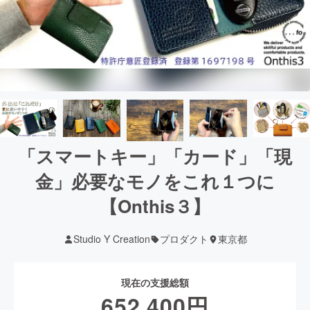
「スマートキー」「カード」「現
金」必要なモノをこれ１つに
【Onthis３】
Studio Y Creation
プロダクト
東京都
現在の支援総額
652,400
円