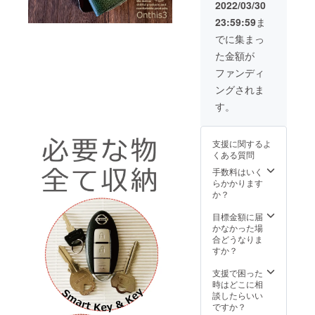
消費
料込)で
常以上
2022/03/30
合がご
税・送
予約購
の時間
ざいま
23:59:59
ま
料込み
入いた
がかか
す。ご
※一般販
だけま
る可能
でに集まっ
了承く
売予定
す。 ※
性があ
ださ
た金額が
価格
デザイ
りま
い。
15,800
ン・仕
す。最
ファンディ
円(税
様等、
善を尽
ングされま
込・送
一部変
くして
料込)の
更にな
手配
す。
製品を
る場合
し、製
先着200
がござ
品の製
名様の
いま
造に努
支援に関するよ
み、
す。あ
めます
くある質問
15%Off
らかじ
が発送
の
めご了
手数料はいく
が予定
13,430
承くだ
らかかります
より遅
円(税
さい。
か？
れる場
込・送
※ウィル
合がご
料込)で
スの影
目標金額に届
ざいま
予約購
響も加
かなかった場
す。ご
入いた
わり材
合どうなりま
了承く
だけま
料の入
すか？
ださ
す。 ※
手に通
い。
デザイ
常以上
支援で困った
ン・仕
の時間
時はどこに相
様等、
がかか
談したらいい
一部変
る可能
ですか？