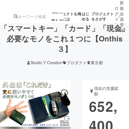
新
ロ
規
グ
会
プロジェクトを掲
はじ
プロジェクト
/
載するには
める
をさがす
イ
員
ン
登
「スマートキー」「カード」「現金」
録
必要なモノをこれ１つに【Onthis
３】
人気のプロ
注目のリ
注目の新着プロ
募集終了が近いプ
もうすぐ公開
ジェクト
ターン
ジェクト
ロジェクト
されます
Studio Y Creation
プロダクト
東京都
アート・写真
音楽
現在の支援総
テクノロジー・ガジェット
ゲーム・サ
額
652,
映像・映画
書籍・雑誌
400
ビジネス・起業
チャレンジ