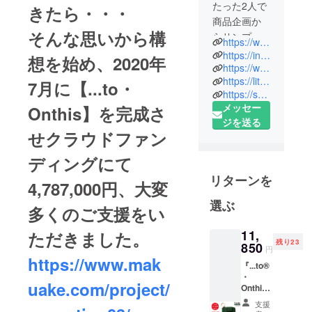
たった2人で
きたら・・・
商品企画か
そんな思いから構
らサンプル
https://www.studio-y-creation.com/
製作、お客
https://instagram.com/studioycreation
想を始め、2020年
様への発送
https://www.youtube.com/@studioycreation3684
https://lit.link/studioycreation
作業を心を
7月に【...to・
https://syc-tokyo.com/
込めて行っ
メッセー
Onthis】を完成さ
ておりま
ジを送る
す。 長年、
せクラウドファン
革製品に携
ディングにて
わり国内及
び海外での
リターンを
4,787,000円、大変
経験値とス
選ぶ
キルを持
多くのご支援をい
ち、日本鞄
11,
ただきました。
ハンドバッ
残り23
850
円
グ協会技術
https://www.mak
認定【小物
『...to®
・
紳士1級】及
uake.com/project/
Onthis3
び【小物婦
』※お届
支援
け予