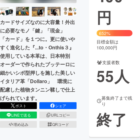
円
まちづくり・地域活性化
カードサイズなのに大容量！外出
に必要なモノ「鍵」「現金」
CAMPFIRE for Social Good
CAMPFIRE Creation
652%
「カード」を１つに。更に使いや
CAMPFIREふるさと納税
machi-ya
コミュニティ
目標金額は
すく進化した『...to・Onthis３』
100,000円
使用している本革は、日本特別
支援者数
オーダーで作られたブッテーロに
55
人
細かいシボ型押しを施した美しい
イタリア革「Dollaro」 環境に
配慮した植物タンニン鞣しで仕上
げられています。
募集終了まで残
り
ポスト
シェア
終了
LINEで送る
URLコピー
埋め込み
QRコード