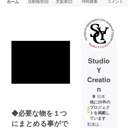
活動報告
支援者
仲間募集
コメント
ホーム
11
55
Studio
Y
Creatio
n
日本
他に25件の
プロジェク
◆必要な物を１つ
トを掲載し
ています
にまとめる事がで
私達は、