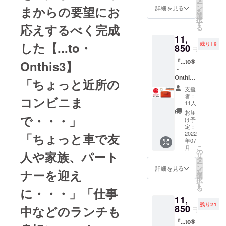
ー
ト終了
らオリジナ
製品を
ン
まからの要望にお
詳細を見る
を
後、お
先着30
選
ルブランド
択
申し込
名様の
す
応えするべく完成
る
『...to®』を
み順に
み、
11,
順次発
25%Off
立ち上げま
した【...to・
残り19
送予定
850
の
円
した。1人で
です。
11,850
『...to®
Onthis3】
も多くの方
※７月末
円(税
・
発送予
込・送
に私たちの
Onthis3
定。 ※
料込)で
「ちょっと近所の
作品をお届
』※お届
消費
予約購
支援
け予
税・送
けしたいと
入いた
者：
コンビニま
定：７
料込み
だけま
11人
の想いで、
月末 ＜
※一般販
す。 ※
お届
で・・・」
日々精進し
Mandar
売予定
デザイ
け予
ino/マン
価格
定：
ン・仕
ておりま
ダリー
2022
「ちょっと車で友
15,800
様等、
す。応援を
年07
ノ＞
円(税
一部変
こ
月
製品 1
どうぞよろ
込・送
の
更にな
人や家族、パート
リ
個 プロ
料込)の
タ
る場合
しくお願い
ー
ジェク
製品を
ン
がござ
詳細を見る
ナーを迎え
を
いたしま
ト終了
先着30
選
いま
択
後、お
名様の
す
す。
す。あ
る
に・・・」「仕事
申し込
み、
らかじ
11,
み順に
25%Off
めご了
残り21
順次発
850
中などのランチも
の
承くだ
円
送予定
11,850
さい。
『...to®
です。
円(税
※ウィル