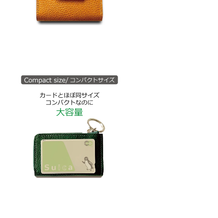
めます
が発送
が予定
より遅
れる場
合がご
ざいま
す。ご
了承く
ださ
い。