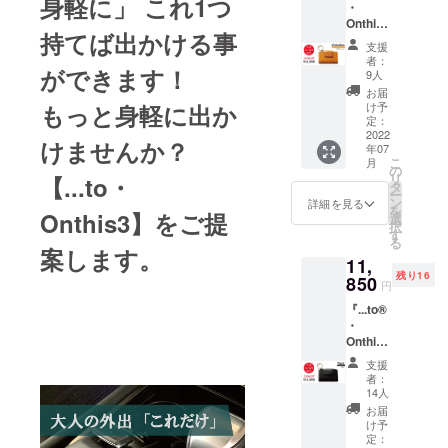
身軽に」 これ1つ
・
※７月末
込・送
スの影
Onthis3
発送予
料込)で
響も加
持てば出かける事
』※お届
定。 ※
予約購
わり材
支援
け予
消費
入いた
料の入
者：
ができます！
定：７
税・送
だけま
9人
手に通
月末 ＜
料込み
す。 ※
常以上
お届
Canarin
※一般販
もっと身軽に出か
デザイ
け予
の時間
o/カナ
売予定
定：
ン・仕
がかか
リーノ
2022
価格
様等、
る可能
けませんか？
年07
＞ 製
15,800
一部変
性があ
こ
月
品 1個
円(税
の
更にな
りま
リ
【...to・
プロ
込・送
タ
る場合
す。最
ー
ジェク
料込)の
ン
がござ
詳細を見る
善を尽
を
Onthis3】をご提
ト終了
製品を
選
いま
くして
択
後、お
先着30
す
す。あ
手配
る
申し込
名様の
案します。
らかじ
し、製
11,
み順に
み、
めご了
品の製
残り16
順次発
850
25%Off
承くだ
造に努
円
送予定
の
さい。
めます
『...to®
です。
11,850
※ウィル
が発送
・
※７月末
円(税
スの影
が予定
Onthis3
発送予
込・送
響も加
より遅
』※お届
定。 ※
料込)で
わり材
れる場
支援
け予
消費
予約購
料の入
者：
合がご
定：７
税・送
入いた
14人
手に通
ざいま
月末 ＜
料込み
だけま
常以上
お届
す。ご
Nero/ネ
※一般販
す。 ※
け予
の時間
了承く
ロ＞
売予定
定：
デザイ
がかか
ださ