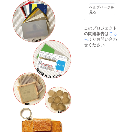
更にな
性があ
る場合
りま
ヘルプページを
がござ
す。最
見る
いま
善を尽
す。あ
くして
らかじ
手配
このプロジェクト
めご了
し、製
の問題報告は
こち
承くだ
品の製
さい。
ら
よりお問い合わ
造に努
※ウィル
めます
せください
スの影
が発送
響も加
が予定
わり材
より遅
料の入
れる場
手に通
合がご
常以上
ざいま
の時間
す。ご
がかか
了承く
る可能
ださ
性があ
い。
りま
す。最
善を尽
くして
手配
し、製
品の製
造に努