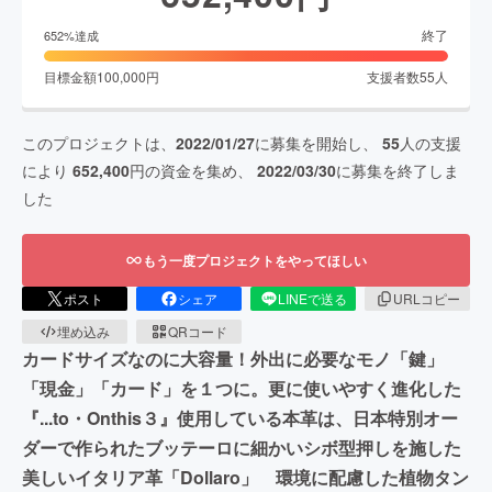
終了
652
%達成
目標金額
100,000
円
支援者数
55
人
このプロジェクトは、
2022/01/27
に募集を開始し、
55
人の支援
により
652,400
円の資金を集め、
2022/03/30
に募集を終了しま
した
もう一度プロジェクトをやってほしい
ポスト
シェア
LINEで送る
URLコピー
埋め込み
QRコード
カードサイズなのに大容量！外出に必要なモノ「鍵」
「現金」「カード」を１つに。更に使いやすく進化した
『...to・Onthis３』使用している本革は、日本特別オー
ダーで作られたブッテーロに細かいシボ型押しを施した
美しいイタリア革「Dollaro」 環境に配慮した植物タン