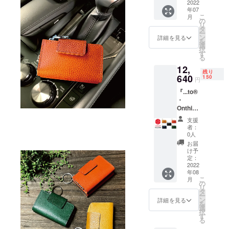
製品 1
2022
価格
ン・仕
る可能
い。
年07
個 プロ
15,800
様等、
性があ
こ
月
ジェク
円(税
の
一部変
りま
リ
ト終了
込・送
タ
更にな
す。最
ー
後、お
料込)の
ン
る場合
詳細を見る
善を尽
を
申し込
製品を
選
がござ
くして
択
み順に
先着30
す
いま
手配
る
順次発
名様の
す。あ
し、製
12,
送予定
み、
らかじ
品の製
残り
です。
640
25%Off
150
めご了
造に努
円
※７月末
の
承くだ
めます
『...to®
発送予
11,850
さい。
が発送
・
定。 ※
円(税
※ウィル
が予定
Onthis3
消費
込・送
スの影
より遅
』※お届
税・送
料込)で
響も加
れる場
支援
け予
料込み
予約購
わり材
者：
合がご
定：８
※一般販
入いた
0人
料の入
ざいま
月末 ＜
売予定
だけま
手に通
お届
す。ご
お好き
価格
す。 ※
け予
常以上
了承く
な色を
15,800
定：
デザイ
の時間
ださ
お選び
2022
円(税
ン・仕
がかか
い。
年08
くださ
込・送
様等、
る可能
こ
月
い。＞
料込)の
の
一部変
性があ
リ
製
製品を
タ
更にな
りま
ー
品 1個
先着30
ン
る場合
詳細を見る
す。最
を
プロ
名様の
選
がござ
善を尽
択
ジェク
み、
す
いま
くして
る
ト終了
25%Off
す。あ
手配