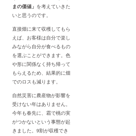
ついて
まの価値」
を考えていきた
は10:00
から
いと思うのです。
15:00の
間で5時
間とな
直接畑に来て収穫してもら
りま
す。 ※
えば、お客様は自分で楽し
以下の
場所で
みながら自分が食べるもの
のみ有
を選ぶことができます。色
効なラ
イセン
や形に関係なく持ち帰って
スで
す。 体
もらえるため、結果的に畑
験型︎農
園＆ア
でのロスも減ります。
グリブ
ランド
Berry’s
自然災害に農産物が影響を
Garden
受けない年はありません。
福島県
伊達市
今年も春先に、霜で桃の実
内
がつかないという事態が起
きました。9割が収穫でき