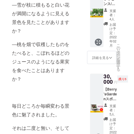
す。 ※
ちの方
ンス/プ
―雪が枝に積もると白い花
収穫の
送料込
への
せると考え
レミア
日時や
みのお
サービ
支援
た。
が満開になるように見える
ム】畑
その日
値段で
スは
者：
と収穫
に収穫
す。 ※
4人
2022年
景色を見たことがあります
した農
予定の
今後開
2月から
お届
Berry’s
産物を
品種な
催され
け予
1年間と
か？
gardenで
楽しむ
どをお
定：
る
なりま
プラン
2022
知らせ
Berry’
は、「畑が
す。
年02
② 桃の
しま
s
―桃を畑で収穫したものを
こ
誰かの大事
月
ライセ
す。 ■
の
Garden
リ
ンス
な庭であ
桃のラ
たべると、こぼれるほどの
タ
主催の
ー
『プレ
イセン
ン
畑イベ
詳細を見る
る」という
を
ジュースのようになる果実
ミア
ススタ
選
ントに
択
想いのも
ム』が
ンダー
す
優先ご
る
を食べたことはあります
取得で
ドでで
と、”food
招待し
30,
きま
きるこ
ます。
か？
loss
残り5
す。 オ
000
と■ ・1
※畑イベ
円
and
ンライ
年間
ント情
【Berry
ンにて
Berry’s
報はオ
waste”に一
’sGarde
収穫の
Garden
ンライ
次生産現場
nスポン
日時や
（ベ
ンにて
サー】
その日
で向き合う
リーズ
毎日どころか毎瞬変わる景
発信し
支援
Berry’s
に収穫
ガーデ
ます。
者：
こと、農産
Garden
予定の
色に魅了されました。
ン）で
5人
※畑イベ
物の価値を
（ベ
品種な
ピク
ントは
お届
リーズ
どをお
ニック
け予
考えること
以下を
それは二度と無い、そして
ガーデ
知らせ
定：
や摘果
予定し
を大事にし
ン）の
2022
しま
などの