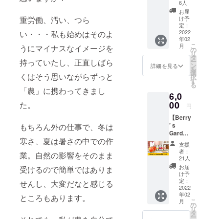
Berry’s
いただ
6人
しでも少な
Garden
けま
お届
（ベ
くしたいと
す。 果
重労働、汚い、つら
け予
リーズ
物を楽
定：
いう想いか
ガーデ
2022
い・・・私も始めはそのよ
しみな
ら、その果
年02
ン）オ
がら応
こ
月
うにマイナスなイメージを
リジナ
援いた
の
物を使った
リ
ルのエ
だける
タ
スムージー
持っていたし、正直しばら
ー
コバッ
プラン
ン
詳細を見る
を
イベントや
グとお
です。
選
くはそう思いながらずっと
択
礼のお
※送料込
す
ワーク
る
手紙を
みのお
「農」に携わってきまし
ショップ、
6,0
お届け
値段で
しま
00
た。
講座等を開
す。
円
す。 こ
催、その後
【Berry
のエコ
加工品の開
’ s
もちろん外の仕事で、冬は
バッグ
Garden
を持っ
発販売も
寒さ、夏は暑さの中での作
商品
て
支援
行ってき
セッ
Berry’s
者：
業。自然の影響をそのまま
ト】 ド
た。
Garden
21人
ライフ
（ベ
お届
受けるので簡単ではありま
ルーツ
リーズ
け予
その中で気
を楽し
ガーデ
定：
せんし、大変だなと感じる
むセッ
2022
ン）へ
づいたの
年02
ト。 ●
ところもあります。
お越し
は、農産物
こ
月
ツリー
いただ
の
リ
は自然の影
フルー
けた場
タ
ー