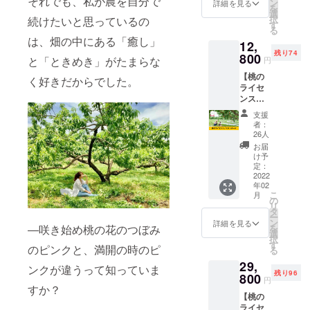
それでも、私が農を自分で
ツ3種
合、
ン
詳細を見る
響が必ずあ
を
（も
桃・商
選
択
続けたいと思っているの
り、今後
も・り
品を販
す
る
んご・
も、自然災
売価格
は、畑の中にある「癒し」
12,
みか
の
害が増えて
残り74
ん） ●
800
10％OF
と「ときめき」がたまらな
円
いけば「規
スパー
Fで購入
【桃の
クリン
できま
く好きだからでした。
格外」と言
ライセ
グボト
す。 ※
われるもの
ンス／
ル２種
送料込
スタン
も増えてし
（いち
みのお
支援
ダー
ご・も
値段で
者：
まう。
ド】畑
も・カ
す。 ※
26人
と収穫
シス・
布製で
お届
した農
パイ
農産物の本
予定し
け予
産物を
ナップ
定：
ており
当の価値を
楽しむ
2022
ルのう
ます
年02
知ってもら
プラン
ちいづ
が、こ
こ
月
① 桃の
れか2
の
れから
い、「規格
リ
ライセ
本、選
タ
制作の
ー
外」と言わ
ンス
べませ
ン
ため変
詳細を見る
を
―咲き始め桃の花のつぼみ
『スタ
れるものも
ん） ●
選
更の可
択
ンダー
ホット
す
能性が
食べてもら
のピンクと、満開の時のピ
る
ド』が
ワイン
ありま
える取り組
29,
取得で
の素 上
す。 ※
ンクが違うって知っていま
残り96
きま
800
記3点が
みができれ
エコ
円
す。 オ
入って
すか？
バッグ
ば、フード
【桃の
ンライ
いま
をお持
ライセ
ロスを減ら
ンにて