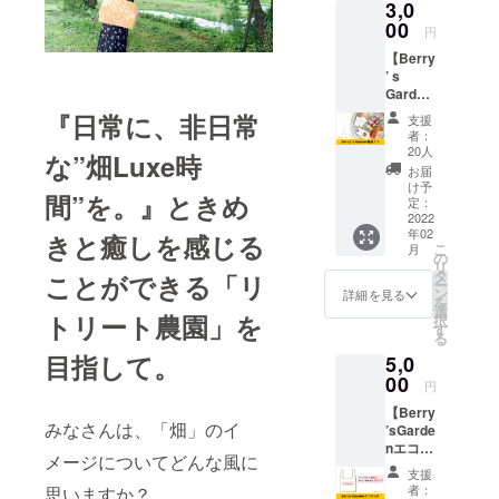
3,0
Garden
初めての収
（ベ
00
円
リーズ
穫の際に、
【Berry
ガーデ
味は変わら
’ s
ン）代
Garden
表 景井
ないのに多
商品１
愛実か
『日常に、非日常
支援
少キズが
つ】
ら熱い
者：
あったり、
Berry’
お礼の
20人
な”畑Luxe時
s
お手紙
小さいだけ
お届
Garden
をお送
け予
で、破棄す
間”を。』ときめ
商品 ①
りさせ
定：
ツリー
2022
るものが非
ていた
年02
フルー
きと癒しを感じる
だきま
常に多いこ
こ
月
ツも
す。
の
リ
とに衝撃を
も・り
タ
ことができる「リ
ー
んご ②
ン
受けた。自
詳細を見る
を
スパー
選
トリート農園」を
分の農園だ
択
クリン
す
る
けでなくほ
グボト
目指して。
5,0
ル１本
かの農園で
③ホッ
00
円
も同じよう
トワイ
【Berry
ンの素
な状況があ
みなさんは、「畑」のイ
’sGarde
上記3点
ることを知
nエコ
からい
メージについてどんな風に
り、破棄す
バッ
づれか
支援
ク】
お選び
るものを少
者：
思いますか？