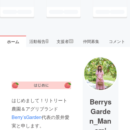
活動報告
支援者
仲間募集
コメント
ホーム
7
95
Berrys
はじめまして！リトリート
農園＆アグリブランド
Garde
Berry’sGarden
代表の景井愛
n_Man
実と申します。