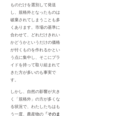
りま
間は
ものだけを選別して発送
す。 ※
2022年
以下の
2月から
し、規格外となったものは
場所で
1年間。
のみ有
※畑イベ
破棄されてしまうことも多
効なラ
ント情
イセン
報はオ
くあります。市場の基準に
スで
ンライ
合わせて、どれだけきれい
す。 体
ンにて
験型︎農
発信し
かどうかというだけの価格
園＆ア
ます。
グリブ
※畑イベ
が付くものを作れるかとい
ランド
ントは
Berry’s
以下を
う点に集中し、そこにプラ
Garden
予定し
福島県
ており
イドを持って取り組まれて
伊達市
ます。
きた方が多いのも事実で
内
7月：収
穫体験
す。
4月：桃
の花の
お花見
しかし、自然の影響が大き
5月6
月：新
く「規格外」の方が多くな
緑の畑
でピク
る状況で、わたしたちはも
ニック
※貸切に
う一度、農産物の
「そのま