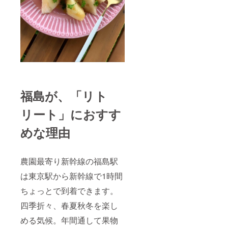
種はお
料込
まか
み）
せ）2kg
（①6月
を10箱
末～7月
収穫い
初旬、
ただけ
②7月中
ます。
旬～7月
（お届
下旬、
けも可
③7月下
能。）
旬～8月
・
上旬
Berry’
予定）
福島が、「リト
s
・
Garden
Berry’s
リート」におすす
主催の
Garden
畑イベ
ドライ
めな理由
ントに
フルー
優先案
ツセッ
内、貸
トをお
し切り
届け。
農園最寄り新幹線の福島駅
相談可
（ス
能 ・商
パーク
は東京駅から新幹線で1時間
品、畑
リング
イベン
ボトル4
ちょっとで到着できます。
ト参加
種・
四季折々、春夏秋冬を楽し
費がス
ホット
ペシャ
ワイン
める気候。年間通して果物
ルプラ
の素・