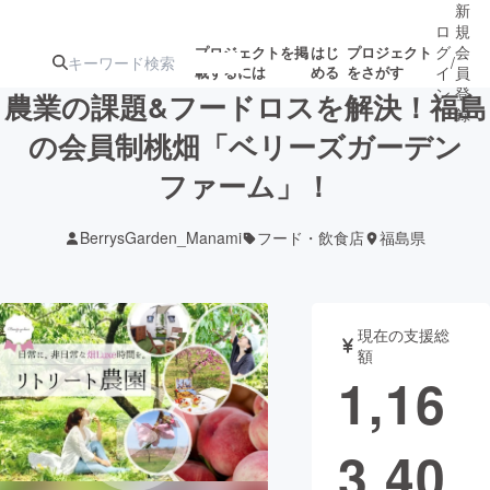
新
ロ
規
グ
会
プロジェクトを掲
はじ
プロジェクト
/
載するには
める
をさがす
イ
員
ン
登
農業の課題&フードロスを解決！福島
録
の会員制桃畑「ベリーズガーデン
ファーム」！
人気のプロ
注目のリ
注目の新着プロ
募集終了が近いプ
もうすぐ公開
ジェクト
ターン
ジェクト
ロジェクト
されます
BerrysGarden_Manami
フード・飲食店
福島県
アート・写真
音楽
現在の支援総
テクノロジー・ガジェット
ゲーム・サ
額
1,16
映像・映画
書籍・雑誌
3,40
ビジネス・起業
チャレンジ