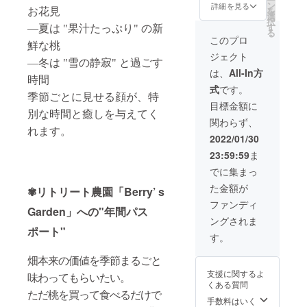
に収穫
取得で
方とし
ン
ます。
詳細を見る
ンスは
緑の畑
を
お花見
予定の
きま
て、HP
選
お断り
更新可
でピク
択
品種な
す。 オ
内に掲
す
させて
―夏は "果汁たっぷり" の新
能で
ニック
る
どをお
ンライ
載させ
いただ
このプロ
す。 ※
※以下の
鮮な桃
知らせ
ンにて
ていた
いた場
畑イベ
場所で
ジェクト
しま
収穫の
だきま
合にお
―冬は "雪の静寂" と過ごす
ント情
のみ有
す。 ■
日時や
す。 ※
いても
は、
All-In方
報はオ
効なラ
桃のラ
その日
時間
交通費
返金は
ンライ
イセン
式
です。
イセン
に収穫
は別途
いたし
ンにて
季節ごとに見せる顔が、特
スで
ス「畑
予定の
ご負担
かねま
目標金額に
発信し
す。 体
おすそ
品種な
くださ
別な時間と癒しを与えてく
す。 ※
ます。
験型︎農
関わらず、
わけス
どをお
い。 ※
掲載サ
※畑イベ
園＆ア
れます。
ペシャ
知らせ
以下の
イズは
2022/01/30
ントは
グリブ
ル」プ
しま
場所で
横30㎝×
以下を
ランド
23:59:59
ま
ランで
す。 ■
お受け
縦10㎝
予定し
Berry’s
できる
桃のラ
取りで
を予定
でに集まっ
ており
Garden
こと■
イセン
きる方
してお
ます。
福島県
た金額が
・ご家
ス
✾リトリート農園「Berry’ s
に限り
りま
7月：収
伊達市
族や親
ファー
ます。
す。 ※
ファンディ
穫体験
内
Garden
」への"年間パス
戚、お
ストク
体験型︎
企業名
4月：桃
ングされま
友達や
ラスで
農園＆
の掲載
の花の
ポート"
仲間と
できる
アグリ
期間は
す。
お花見
一緒に1
こと■
ブラン
2022年
5月6
年間自
・
ド
2月から
月：新
畑本来の価値を季節まるごと
由に畑
Berry’s
Berry’s
1年間で
緑の畑
支援に関するよ
に来る
Garden
味わってもらいたい。
Garden
す。
でピク
くある質問
ことが
（ベ
福島県
ニック
ただ桃を買って食べるだけで
できま
リーズ
伊達市
手数料はいく
※以下の