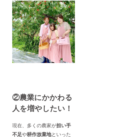
②農業にかかわる
人を増やしたい！
現在、多くの農家が
担い手
不足
や
耕作放棄地
といった