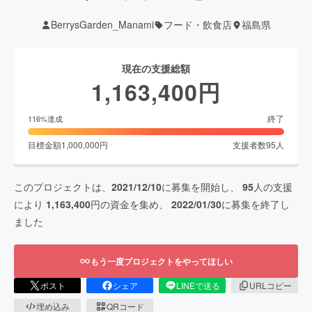
BerrysGarden_Manami
フード・飲食店
福島県
現在の支援総額
1,163,400
円
終了
116
%達成
目標金額
1,000,000
円
支援者数
95
人
このプロジェクトは、
2021/12/10
に募集を開始し、
95
人の支援
により
1,163,400
円の資金を集め、
2022/01/30
に募集を終了し
ました
もう一度プロジェクトをやってほしい
ポスト
シェア
LINEで送る
URLコピー
埋め込み
QRコード