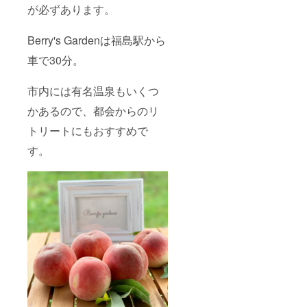
ン会員
ツリー
が必ずあります。
様価格
フルー
（お連
ツ3種）
れ様10
・
Berry's Gardenは福島駅から
名様ま
Berry’s
で10％
Garden
車で30分。
オフ）
（ベ
※詳細は
リーズ
市内には有名温泉もいくつ
メール
ガーデ
にてご
ン）
かあるので、都会からのリ
案内さ
ゴール
せてい
ドカー
トリートにもおすすめで
ただき
ドとオ
ます。
リジナ
す。
※ライセ
ルエコ
ンス期
バッグ
間は
をお届
2022年
けしま
2月から
す。 ・
1年間で
Berry’
す。 ※
s
ライセ
Garden
ンスは
主催の
更新可
畑イベ
能で
ントに
す。 ※
優先無
畑イベ
料ご招
ント情
待 ・