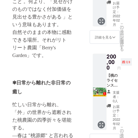
ル】 桃
こと 。何より、「見せかけ
なった
ガーデ
く場合
お届
ントに
2月から
のライ
だけ
ン）の
け予
があり
優先案
のものではなく付加価値を
1年間で
センス
で、品
定：
桃の木
ます。
内 ・畑
す。 ※
『畑お
2022
質は問
見出せる豊かさがある 」と
でPRで
お断り
イベン
ライセ
年02
すそわ
題あり
きま
させて
ト参加
ンスは
こ
いう意味もあります。
月
けスペ
ませ
の
す。 ※
いただ
費・商
更新可
リ
シャ
ん。
タ
掲載内
自然そのままの本物に感動
いた場
品がプ
能で
ー
ル』プ
形・色
ン
容は
詳細を見る
合にお
レミア
す。 ※
を
できる場所。それがリト
ランが
関係な
選
メール
いても
ムプラ
畑イベ
択
取得で
く大切
す
にて打
返金は
リート農園「Berry's
ン会員
ント情
る
きま
に食べ
合せさ
いたし
様価格
報はオ
200
Garden」です。
す。 ご
ていた
せてい
かねま
（20％
ンライ
家族や
,00
だける
ただき
す。
残り3
オフ）
ンにて
親戚、
ように
0
ます。
※HPの
※詳細は
円
発信し
お友達
育てた
※ネット
掲載期
メール
ます。
や仲間
【桃の
桃にな
ワーク
間は
にてご
※畑イベ
などと
ライセ
りま
販売や
✾日常から離れた非日常の
2022年
案内さ
ントは
一緒に
ンス
す。
企業イ
2月から
せてい
以下を
畑を楽
ファー
癒し
フード
メージ
1年間で
ただき
支援
予定し
しむこ
ストク
ロス削
が相違
す。
者：
ます。
ており
とがで
ラス】
減と農
する場
0人
※ライセ
ます。
忙しい日常から離れ、
きま
桃のラ
産物の
合等、
お届
ンス期
7月：収
す。 オ
イセン
価値向
掲載を
け予
間は
「外」の世界から遮断され
穫体験
ンライ
ス
上の取
定：
お断り
2022年
4月：桃
ンにて
『ファ
2022
た桃農園の四季折々を堪能
り組み
させて
2月から
の花の
年02
収穫の
ースト
にご賛
いただ
1年間で
お花見
する。
こ
月
日時や
クラ
同いた
の
く場合
す。 ※
5月6
リ
その日
ス』が
だける
タ
―春は "桃源郷" と言われる
があり
ライセ
月：新
ー