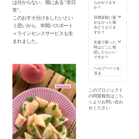
す（要
ガーデ
内（住
らかかります
は分からない、畑にある "非日
場所で
予約）
ン）で
所詳細
か？
のみ有
常"。
・
ピク
はメー
効なラ
Berry’s
ニック
ルにて
目標金額に届
このおすそ分けをしたいとい
イセン
Garden
や摘果
お知ら
かなかった場
スで
う思いから、年間パスポート
（ベ
などの
せいた
合どうなりま
す。 体
リーズ
農作業
しま
すか？
＝ラインセンスサービスも生
験型︎農
ガーデ
体験、
す）
園＆ア
ン）で
施設で
まれました。
支援で困った
グリブ
ピク
の
時はどこに相
ランド
ニック
ジュー
談したらいい
Berry’s
や摘果
スの加
ですか？
Garden
などの
工体験
福島県
農作業
をする
ヘルプページを
伊達市
体験、
ことが
見る
内
施設で
できま
の
す（要
ジュー
予約）
このプロジェクト
スの加
・品種
の問題報告は
こち
工体験
の違う
をする
桃を2kg
ら
よりお問い合わ
ことが
を3回収
せください
できま
穫いた
す（要
だけま
予約）
す。
・7月～
（お届
8中に、
けも可
桃（品
能。送