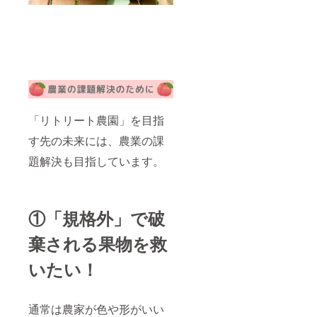
報はオ
ファー
ンライ
ストク
ンにて
ラス会
発信し
員様限
ます。
定で、
※畑イベ
畑を貸
ントは
し切り
以下を
でのご
予定し
対応
ており
（要予
ます。
約） ・
「リトリート農園」を目指
7月：収
商品が
す先の未来には、農業の課
穫体験
ファー
4月：桃
ストク
題解決も目指しています。
の花の
ラス会
お花見
員様価
5月6
格
月：新
（30％
緑の畑
オフ）
①「規格外」で破
でピク
※詳細は
ニック
メール
棄される果物を救
※貸切に
にてご
ついて
案内さ
いたい！
は10:00
せてい
から
ただき
15:00の
ます。
間で5時
※ライセ
通常は農家が色や形がいい
間とな
ンス期