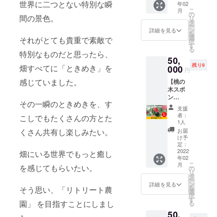
ており
世界に二つとない特別な瞬
年02
スポン
ながら活動
す。 ■
農作業
ます。
こ
月
サーに
桃のラ
の
体験、
7月：収
を行ってい
間の景色。
リ
なれる
イセン
タ
施設で
穫体験
ー
ます。
権利で
スプレ
ン
の
詳細を見る
4月：桃
を
す。 HP
ミアム
選
ジュー
の花の
それがとても貴重で素敵で
択
にスポ
ででき
す
スの加
お花見
る
ンサー
ること■
特別なものだと思ったら、
工体験
5月6
50,
として
・1年間
をする
月：新
残り9
企業名
畑すべてに「ときめき」を
000
Berry’s
ことが
緑の畑
円
(お名前)
Garden
できま
でピク
感じていました。
【桃の
とホー
（ベ
す（要
ニック
木スポ
ムペー
リーズ
予約）
ン
ジのリ
ガーデ
・2022
その一瞬のときめきを、す
サー】
ンクを
ン）で
年7月～
支援
の
掲載さ
ピク
8月に桃
者：
こしでもたくさんの方とた
Berry’s
せてい
ニック
1人
2kgを収
Garden
ただき
や摘果
穫いた
お届
くさん共有し楽しみたい。
（ベ
ます。
などの
け予
だけま
リーズ
あなた
定：
農作業
す。
ガーデ
2022
の企業
畑にいる世界でもっと癒し
体験、
（お届
年02
ン）の
名（お
施設で
けも可
こ
月
スポン
を感じてもらいたい。
名前）
の
の
能、そ
リ
サーに
を
タ
ジュー
の場合
ー
なれる
Berry’s
ン
スの加
詳細を見る
は品種
を
そう思い、「リトリート農
権利で
Garden
選
工体験
おまか
択
す。 福
（ベ
す
をする
せ） ・
園」 を目指すことにしまし
る
島県伊
リーズ
ことが
Berry’
50,
達市内
ガーデ
できま
s