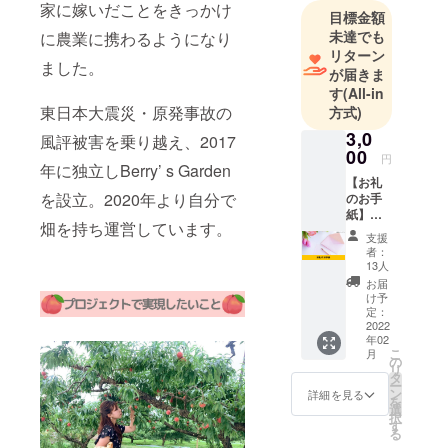
家に嫁いだことをきっかけ
農園（りん
目標金額
ご・桃を生
未達でも
に農業に携わるようになり
産）に嫁い
リターン
ました。
が届きま
だことを
す
(All-in
きっかけに
東日本大震災・原発事故の
方式)
手伝いとし
3,0
風評被害を乗り越え、2017
て農園に携
00
円
わったこと
年に独立しBerry’ s Garden
【お礼
をきっかけ
を設立。2020年より自分で
のお手
に農業をス
紙】
畑を持ち運営しています。
タート。東
Berry’s
支援
Garden
日本大震
者：
（ベ
13人
災・原発事
リーズ
お届
故の風評被
ガーデ
け予
ン）を
定：
害を乗り越
ただた
2022
え現在は、
年02
だ応援
こ
月
したい
独立し自分
の
リ
人向け
タ
で畑を持ち
ー
のリ
ン
詳細を見る
を
運営してい
ターン
選
択
です。
す
る。
る
Berry’s