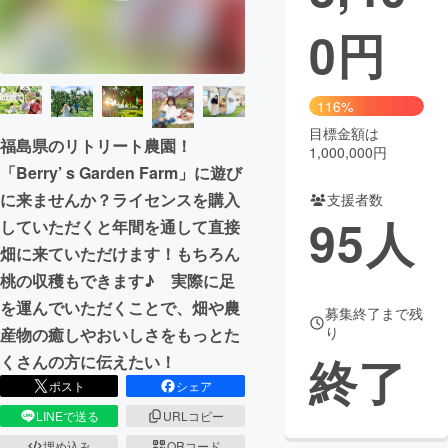
0
円
まちづくり・地域活性化
CAMPFIRE for Social Good
CAMPFIRE Creation
116%
CAMPFIREふるさと納税
machi-ya
コミュニティ
目標金額は
福島県のリトリート農園！
1,000,000円
「Berry’ s Garden Farm」に遊び
に来ませんか？ライセンスを購入
支援者数
95
人
していただくと年間を通して直接
畑に来ていただけます！もちろん
桃の収穫もできます♪ 実際に足
を運んでいただくことで、畑や農
募集終了まで残
り
産物の癒しやおいしさをもっとた
終了
くさんの方に伝えたい！
ポスト
シェア
LINEで送る
URLコピー
埋め込み
QRコード