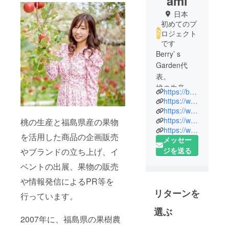
ami
日本
初めてのプ
ロジェクト
です
Berry’ s
Garden代
表。
桃の生産と
https://berrys-garden.com/
福島県産の
https://www.facebook.com/loveberrysgarden
果物を活用
https://www.instagram.com/berrysgarden_official
https://www.facebook.com/mana.love.berry
した商品の
桃の生産と福島県産の果物
https://www.instagram.com/manamiberry/
企画販売や
を活用した商品の企画販売
メッセー
イベントの
ジを送る
やブランドの立ち上げ、イ
出展、果物
ベントの出展、果物の販売
の販売や情
報発信によ
や情報発信によるPR等を
るPR等を
リターンを
行っています。
行ってい
選ぶ
る。
2007年に、福島県の果樹農