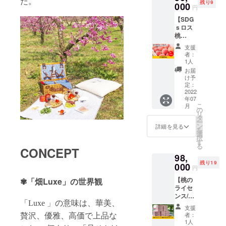
た。
残り9
の
000
ン）の
す（要
Garden
円
Berry’s
HPで
予約）
主催の
【SDG
Garden
PRでき
・品種
畑イベ
ｓロス
（ベ
ます。
の違う
ントに
桃
リーズ
https://
桃を2kg
優先案
50kg】
ガーデ
berrys-
を3回収
内 ・畑
支援
販売が
ン）の
garden.
穫いた
者：
イベン
できな
桃の木
com/ ※
1人
だけま
ト参加
いロス
にスポ
掲載内
す。
お届
費・商
桃50kg
ンサー
容は
け予
（お届
品がス
を
として
定：
メール
けも可
ターダ
Berry’s
2022
企業名
にて打
能）
ンドプ
年07
Garden
（お名
合せさ
（①6月
ラン会
こ
月
（ベ
前）を
の
せてい
末～7月
員様価
リ
リーズ
プレー
タ
ただき
初旬、
格
ー
ガーデ
トで掲
ン
ます。
詳細を見る
②7月中
（10％
を
ン）で
載させ
選
※ネット
旬～7月
オフ）
択
まとめ
ていた
す
ワーク
下旬、
※詳細は
る
てお渡
CONCEPT
だきま
販売や
③7月下
メール
98,
ししま
す。 あ
企業イ
旬～8月
にてご
残り19
す。
000
なたの
メージ
上旬
円
案内さ
「ロス
企業名
が相違
予定）
せてい
【桃の
✾「畑Luxe」の世界観
桃」と
（お名
する場
・
ただき
ライセ
はい
前）を
合等、
Berry’
ます。
ンス/畑
え、色
Berry’s
掲載を
s
※ライセ
「Luxe 」の意味は、華美、
おすそ
や形が
Garden
お断り
Garden
支援
ンス期
わけス
「規格
（ベ
させて
者：
贅沢、優雅、高価で上品な
主催の
間は
ペシャ
外」と
リーズ
1人
いただ
畑イベ
2022年