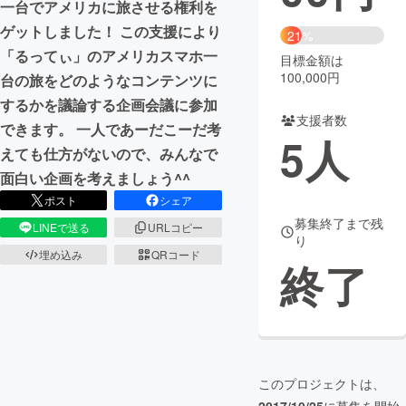
一台でアメリカに旅させる権利を
ゲットしました！ この支援により
まちづくり・地域活性化
21%
「るってぃ」のアメリカスマホ一
目標金額は
100,000円
台の旅をどのようなコンテンツに
CAMPFIRE for Social Good
CAMPFIRE Creation
するかを議論する企画会議に参加
CAMPFIREふるさと納税
machi-ya
コミュニティ
支援者数
できます。 一人であーだこーだ考
5
人
えても仕方がないので、みんなで
面白い企画を考えましょう^^
ポスト
シェア
募集終了まで残
LINEで送る
URLコピー
り
埋め込み
QRコード
終了
このプロジェクトは、