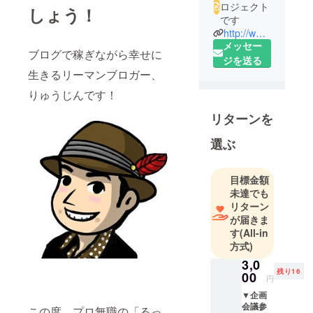
ロジェクト
しょう！
です
http://www.smile-ryuji.com/
メッセー
ブログで稼ぎながら幸せに
ジを送る
生きるリーマンブロガー、
りゅうじんです！
リターンを
選ぶ
目標金額
未達でも
リターン
が届きま
す
(All-in
方式)
3,0
残り16
00
円
▼企画
会議参
この度、プロ無職の「るっ