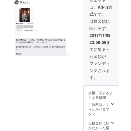
ジェクト
月間５
直筆の
記事を
万PVで
お礼の
掲載す
は、
All-In方
すが読
お手紙
る予定
式
です。
者の濃
と企画
です
いメ
会議の
が、参
目標金額に
ディア
レポー
加者で
関わらず、
なので
トをお
ご希望
CVはと
送り致
の方
2017/11/09
りやす
しま
は、お
23:59:59
ま
いかと
す。 ま
名前や
思いま
た、ご
アピー
でに集まっ
す。 読
希望の
ルした
た金額が
者は20
方は、
いブロ
代半
企画会
グのＵ
ファンディ
ば〜40
議を報
ＲＬを
ングされま
代の男
告する
記載し
性が多
ブログ
ます。
す。
いで
記事
す。 通
に、あ
常は、
なたの
支援に関するよ
記事広
ホーム
くある質問
告は１
ページ
９８０
やブロ
手数料はいく
０円な
グの
らかかります
ので、
URLを
か？
なんと
記載し
１万円
ます。
目標金額に届
引きで
かなかった場