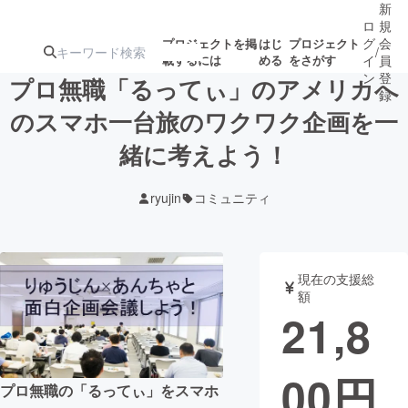
新
ロ
規
グ
会
プロジェクトを掲
はじ
プロジェクト
/
載するには
める
をさがす
イ
員
ン
登
プロ無職「るってぃ」のアメリカへ
録
のスマホ一台旅のワクワク企画を一
緒に考えよう！
人気のプロ
注目のリ
注目の新着プロ
募集終了が近いプ
もうすぐ公開
ジェクト
ターン
ジェクト
ロジェクト
されます
ryujin
コミュニティ
アート・写真
音楽
現在の支援総
テクノロジー・ガジェット
ゲーム・サ
額
21,8
映像・映画
書籍・雑誌
00
円
プロ無職の「るってぃ」をスマホ
ビジネス・起業
チャレンジ