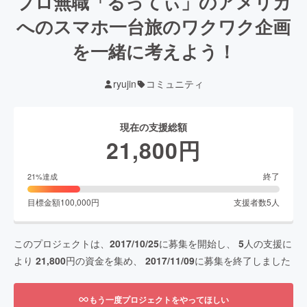
プロ無職「るってぃ」のアメリカ
へのスマホ一台旅のワクワク企画
を一緒に考えよう！
ryujin
コミュニティ
現在の支援総額
21,800
円
終了
21
%達成
目標金額
100,000
円
支援者数
5
人
このプロジェクトは、
2017/10/25
に募集を開始し、
5
人の支援に
より
21,800
円の資金を集め、
2017/11/09
に募集を終了しました
もう一度プロジェクトをやってほしい