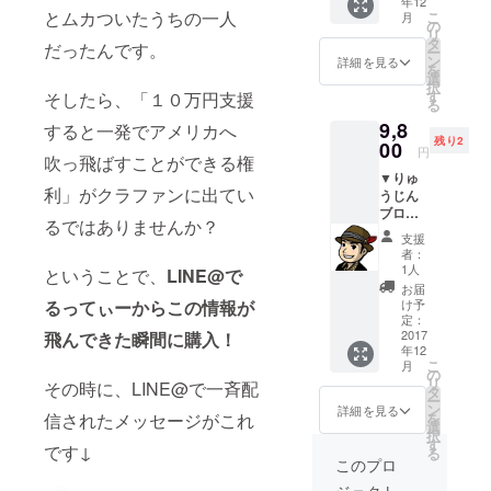
年12
ブログ
画を考
とムカついたうちの一人
こ
月
記事に
えま
の
リ
URL掲
しょ
タ
だったんです。
ー
載 会議
う！ 企
ン
詳細を見る
を
には、
画会議
選
択
都合が
は、１
す
そしたら、「１０万円支援
る
悪くて
１月１
9,8
参加で
すると一発でアメリカへ
１日
残り2
きない
00
（土）
円
吹っ飛ばすことができる権
けど、
１３：
▼りゅ
るっ
００～
利」がクラファンに出てい
うじん
てぃの
１４：
ブログ
「スマ
４５
るではありませんか？
「Be
ホ一台
支援
creativ
旅」の
者：
e!」に
コンテ
場所：
1人
ということで、
LINE@で
て記事
ンツを
東京駅
お届
広告掲
考える
るってぃーからこの情報が
周辺 企
け予
載 今回
企画会
定：
画会議
の主催
2017
飛んできた瞬間に購入！
議を応
の様子
年12
者であ
援して
を、後
こ
月
るりゅ
頂ける
の
日、
リ
その時に、LINE@で一斉配
うじん
方はこ
タ
りゅう
ー
の個人
ちらで
ン
じんの
詳細を見る
信されたメッセージがこれ
を
ブログ
ご支援
選
ブログ
択
にて記
を！
す
「Be
です↓
る
事広告
りゅう
creativ
このプロ
製作。
じんの
e!」に