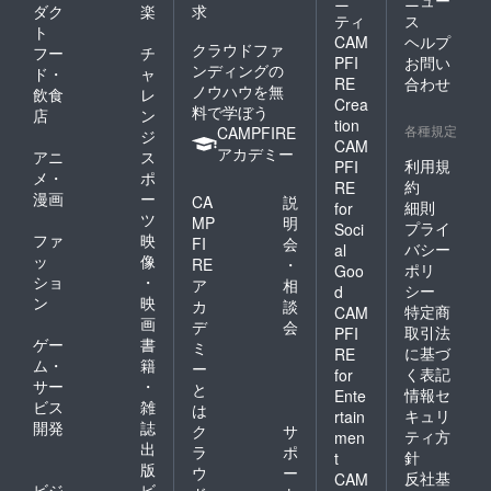
ダク
楽
求
ティ
ス
ト
CAM
ヘルプ
クラウドファ
フー
チ
PFI
お問い
ンディングの
ド・
ャ
RE
合わせ
ノウハウを無
飲食
レ
Crea
料で学ぼう
店
ン
tion
各種規定
CAMPFIRE
ジ
CAM
アカデミー
アニ
ス
利用規
PFI
メ・
ポ
約
RE
漫画
ー
CA
説
細則
for
ツ
MP
明
プライ
Soci
ファ
映
FI
会
バシー
al
ッ
像
RE
・
ポリ
Goo
ショ
・
ア
相
シー
d
ン
映
カ
談
特定商
CAM
画
デ
会
取引法
PFI
ゲー
書
ミ
に基づ
RE
ム・
籍
ー
く表記
for
サー
・
と
情報セ
Ente
ビス
雑
は
キュリ
rtain
開発
誌
ク
サ
ティ方
men
出
ラ
ポ
針
t
版
ウ
ー
反社基
CAM
ビジ
ビ