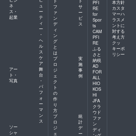
ド
ト
本方針
PFI
ネ
ュ
フ
サ
カスタ
RE
ス・
ー
ァ
ー
マーハ
for
起業
テ
ン
ビ
ラスメ
Spor
ィ
デ
ス
ントに
ts
ー
ィ
対する
CAM
・
ン
考え方
PFI
ヘ
グ
クッ
RE
ル
と
キーポ
ふる
ス
は
リシー
さと
ケ
プ
実
納税
ア
ロ
施
AD
アー
舞
ジ
事
FOR
ト・
台
ェ
例
ALL
写真
・
ク
HIO
パ
ト
KOS
フ
の
HI
ォ
作
JFA
ー
り
クラ
マ
方
ウド
ン
プ
統
ファ
ス
ロ
計
ン
ソー
ジ
デ
ディ
シャ
ェ
ー
ング