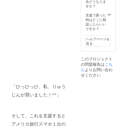
す！ 掲
合どうなりま
載メ
すか？
ディ
ア：
支援で困った
http://w
時はどこに相
ww.smil
談したらいい
e-
ですか？
ryuji.co
m/
ヘルプページを
見る
このプロジェクト
の問題報告は
こち
ら
よりお問い合わ
せください
「ひっひっひ、私、りゅう
じんが買いました！^^」
そして、これを支援すると
アメリカ旅行スマホ１台の