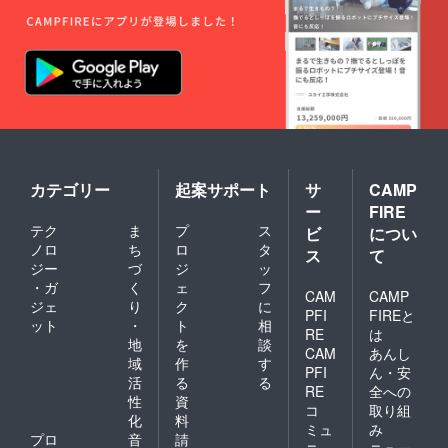
カテゴリー
起案サポート
サ
CAMP
ー
FIRE
テク
ま
プ
ス
ビ
につい
ノロ
ち
ロ
タ
ス
て
ジー
づ
ジ
ッ
・ガ
く
ェ
フ
CAM
CAMP
ジェ
り
ク
に
PFI
FIREと
ット
・
ト
相
RE
は
地
を
談
CAM
あんし
域
作
す
PFI
ん・安
活
る
る
RE
全への
性
資
コ
取り組
化
料
ミュ
み
プロ
音
請
ニ
ニュー