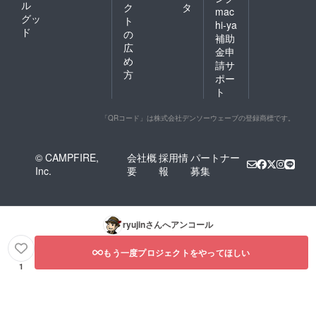
ル
ク
タ
mac
グッ
ト
hi-ya
ド
の
補助
広
金申
め
請サ
方
ポー
ト
「QRコード」は株式会社デンソーウェーブの登録商標です。
© CAMPFIRE,
会社概
採用情
パートナー
Inc.
要
報
募集
ryujin
さんへアンコール
もう一度プロジェクトをやってほしい
1