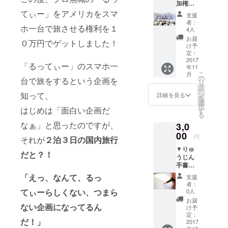
加権＋
会議ブ
てぃー」をアメリカをスマ
支援
ログの
者：
ホ一台で旅させる権利を１
報告記
4人
事にＵ
お届
０万円でゲットしました！
ＲＬ掲
け予
載 るっ
定：
てぃの
2017
「るってぃー」のスマホ一
年11
「スマ
こ
月
ホ一台
の
台で旅をするという企画を
リ
旅」を
タ
ー
りゅう
知って、
ン
詳細を見る
を
じん、
選
択
はじめは「面白い企画だ
ゲスト
す
る
のあん
なぁ」と思ったのですが、
3,0
ちゃさ
んと一
00
円
それが
２泊３日の国内旅行
緒に考
▼りゅ
える企
だと？！
うじん
画会議
手書き
に参加
のお礼
できる
「えっ、なんて、るっ
支援
のお手
権利で
者：
紙＋企
す。 み
てぃーらしくない、つまら
0人
画会議
んなで
お届
ない企画になってるん
のレ
ワイワ
け予
ポート
イ、面
定：
だ！」
＋会議
2017
白い企