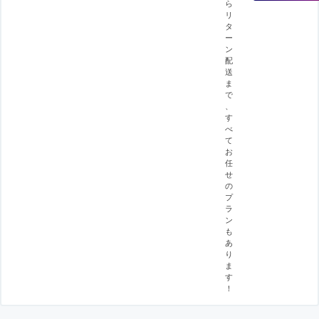
ら
リ
タ
ー
ン
配
送
ま
で
、
す
べ
て
お
任
せ
の
プ
ラ
ン
も
あ
り
ま
す
！