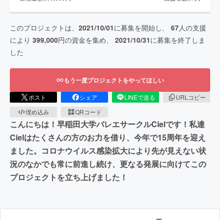
このプロジェクトは、
2021/10/01
に募集を開始し、
67
人の支援
により
399,000
円の資金を集め、
2021/10/31
に募集を終了しま
した
もう一度プロジェクトをやってほしい
ポスト
シェア
LINEで送る
URLコピー
埋め込み
QRコード
こんにちは！早稲田大学バレエサークルCielです！私達
Cielはたくさんの方のお力を借り、今年で15周年を迎え
ました。コロナウイルス感染拡大により先が見えない状
況のなかでも常に前進し続け、更なる発展に向けてこの
プロジェクトを立ち上げました！