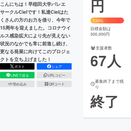
円
こんにちは！早稲田大学バレエ
まちづくり・地域活性化
サークルCielです！私達Cielはた
くさんの方のお力を借り、今年で
133%
15周年を迎えました。コロナウイ
目標金額は
CAMPFIRE for Social Good
CAMPFIRE Creation
300,000円
ルス感染拡大により先が見えない
CAMPFIREふるさと納税
machi-ya
コミュニティ
状況のなかでも常に前進し続け、
支援者数
更なる発展に向けてこのプロジェ
67
人
クトを立ち上げました！
ポスト
シェア
LINEで送る
URLコピー
募集終了まで残
埋め込み
QRコード
り
終了