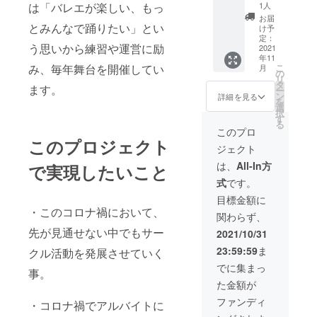
日開催)
は「バレエが楽しい、もっ
1人
必ず備考欄にご
にお名
希望のお名前を
お届
前を記
とみんなで踊りたい」とい
け予
ご記入くださ
載させ
定：
い。
う思いから練習や運営に励
ていた
2021
年11
だきま
み、毎年舞台を開催してい
こ
月
す。 ・
の
リ
本公演
タ
ます。
ー
のエン
ン
詳細を見る
を
ディン
選
択
グムー
す
る
ビーに
このプロ
お名前
このプロジェクト
ジェクト
を記載
させて
は、
All-In方
で実現したいこと
いただ
式
です。
きま
す。 ・
目標金額に
本公演
・このコロナ禍において、
関わらず、
の指定
席を1枚
先が見通せない中でもサー
2021/10/31
お届け
23:59:59
ま
クル活動を発展させていく
させて
いただ
でに集まっ
事。
きま
た金額が
す。
無観客
ファンディ
・コロナ禍でアルバイトに
の場合