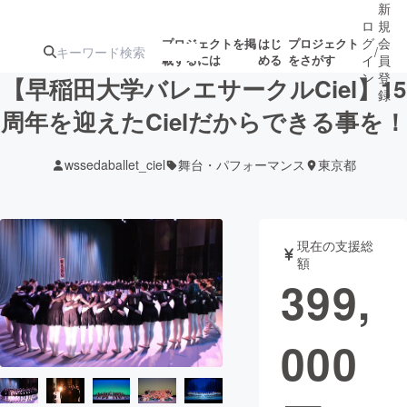
新
ロ
規
グ
会
プロジェクトを掲
はじ
プロジェクト
/
載するには
める
をさがす
イ
員
ン
登
【早稲田大学バレエサークルCiel】15
録
周年を迎えたCielだからできる事を！
人気のプロ
注目のリ
注目の新着プロ
募集終了が近いプ
もうすぐ公開
wssedaballet_ciel
舞台・パフォーマンス
東京都
ジェクト
ターン
ジェクト
ロジェクト
されます
アート・写真
音楽
現在の支援総
額
399,
テクノロジー・ガジェット
ゲーム・サ
000
映像・映画
書籍・雑誌
ビジネス・起業
チャレンジ