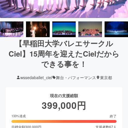
【早稲田大学バレエサークル
Ciel】15周年を迎えたCielだから
できる事を！
wssedaballet_ciel
舞台・パフォーマンス
東京都
現在の支援総額
399,000
円
終了
133
%達成
目標金額
300,000
円
支援者数
67
人