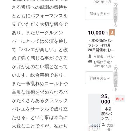
こ
2021年11月
の
ングムービーに
さる皆様への感謝の気持ち
リ
タ
お名前を記載さ
ー
ン
せていただきま
詳細を見る
とともにパフォーマンスを
を
選
す。 (無観客の場
択
す
合、当サークル
見ていただく大切な機会で
る
公式ＳＮＳに公
10,000
あり、またサークルメン
開させて戴きま
円
す。) ※支援時、
バーにとっては公演を通し
・本公演のパン
必ず備考欄にご
フレット(11月
希望のお名前を
て「バレエが楽しい」と改
20日開催)にお名
ご記入くださ
前を記載させて
い。
支援者：16人
めて強く感じる事ができる
いただきます。
お届け予定：
・本公演のエン
かけがえのない場となって
こ
2021年11月
の
ディングムー
リ
タ
ビーにお名前を
います。総合芸術であり、
ー
ン
記載させていた
詳細を見る
を
選
また一糸乱れぬコールドや
だきます。 ・本
択
す
公演の自由席を1
る
高度な技術を求められるパ
枚お届けさせて
25,
いただきます。
がたくさんあるクラシック
残り9
000
無観客の場合
円
⇒サークルから
バレエをサークルで成り立
・本公
のお礼のメッ
演のパ
セージをメール
たせる、という事は本当に
ンフ
にてお届けさせ
レット
ていただきま
大変なことですが、私たち
支援
(11月20
す。 ※支援時、
者：