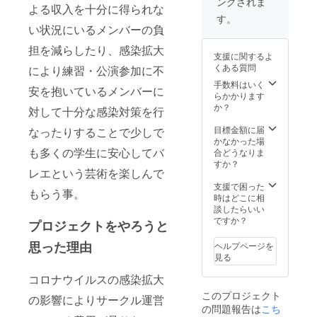
ングされま
⇒サー
よる収入を十分に得られな
クルか
す。
らのお
い状況にいるメンバーの負
礼の
担を減らしたり、感染拡大
メッ
支援に関するよ
セージ
くある質問
により練習・公演参加に不
をメー
ルにて
手数料はいく
安を抱いているメンバーに
お届け
らかかります
させて
か？
対して十分な感染対策を行
いただ
きま
目標金額に届
なったりすることで少しで
す。 ・
かなかった場
本公演
も多くの学生に安心してバ
合どうなりま
の記念
すか？
レエという芸術を楽しんで
Ｔシャ
ツをお
支援で困った
もらう事。
届けさ
時はどこに相
せてい
談したらいい
ただき
ですか？
プロジェクトをやろうと
ます。
(サイ
思った理由
ヘルプページを
ズ:s(女
見る
性Mサ
イズ相
コロナウイルスの感染拡大
当)) ※支
このプロジェクト
援時、
の影響によりサークル運営
の問題報告は
こち
必ず備