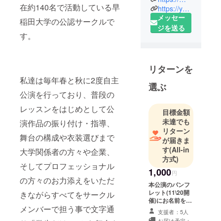
在約140名で活動している早
https://youtube.com/channel/UCUkD2TOoi4qlpWGDXgEoXIw
2007年に設
メッセー
立された早
稲田大学の公認サークルで
ジを送る
稲田大学の
す。
公認サーク
ルです。
「学生だけ
リターンを
で1から舞台
私達は毎年春と秋に2度自主
を創り上げ
選ぶ
公演を行っており、普段の
る」「経験
年数やブラ
レッスンをはじめとして公
目標金額
ンクに関係
未達でも
演作品の振り付け・指導、
なく誰もが
リターン
舞台の構成や衣装選びまで
バレエを楽
が届きま
す
(All-in
しむ」とい
大学関係者の方々や企業、
方式)
う事をモッ
そしてプロフェッショナル
1,000
トーに活動
円
の方々のお力添えをいただ
していま
本公演のパンフ
レット(11\20開
きながらすべてをサークル
催)にお名前を記
メンバーで担う事で文字通
載させていただ
支援者：5人
きます。(無観客
お届け予定：