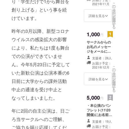
り「学生だけで1から舞台を
の場合、当サー
こ
2021年11月
の
クル公式SNSに
リ
創り上げる」という事を続
タ
公開させて戴き
ー
ン
ます。) ※支援
詳細を見る
けています。
を
選
時、必ず備考欄
択
す
にご希望のお名
る
前をご記入くだ
昨年の3月以降、新型コロナ
1,000
さい。
円
ウイルスの感染拡大の影響
サークルからの
お礼のメッセー
により、私たちは1度も舞台
ジをメールにて
での公演ができていませ
お届けさせてい
支援者：26人
ただきます。
お届け予定：
ん。今年5月23日に予定して
こ
2021年12月
の
リ
いた新歓公演は公演本番の6
タ
ー
ン
詳細を見る
日前に大学からの課外活動
を
選
択
す
中止の通達を受け中止と
る
5,000
なってしまいました。
円
・本公演のパン
年に2回の自主公演は、日ご
フレット(11\20
開催)にお名前を
ろ当サークルへのご理解、
記載させていた
支援者：19人
だきます。 ・本
ご協力を賜り応援してくだ
お届け予定：
公演のエンディ