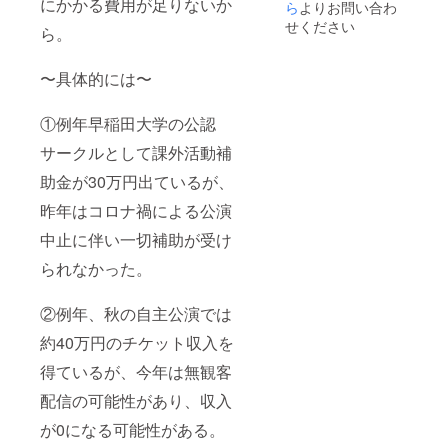
にかかる費用が足りないか
考欄に
ら
よりお問い合わ
ご希望
せください
ら。
のお名
前をご
記入く
〜具体的には〜
ださ
い。
①例年早稲田大学の公認
サークルとして課外活動補
助金が30万円出ているが、
昨年はコロナ禍による公演
中止に伴い一切補助が受け
られなかった。
②例年、秋の自主公演では
約40万円のチケット収入を
得ているが、今年は無観客
配信の可能性があり、収入
が0になる可能性がある。