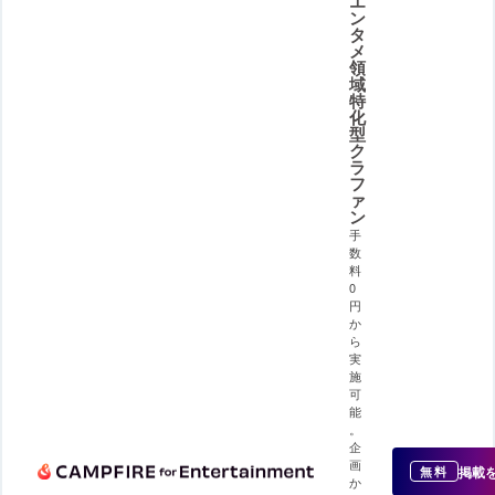
エ
ン
タ
メ
領
域
特
化
型
ク
ラ
フ
ァ
ン
手
数
料
0
円
か
ら
実
施
可
能
。
企
画
掲載
無料
か