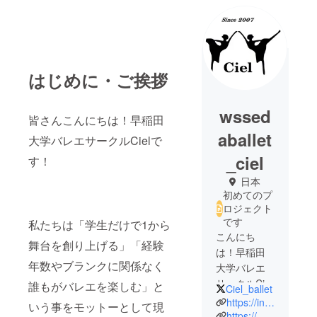
はじめに・ご挨拶
wssed
皆さんこんにちは！早稲田
aballet
大学バレエサークルCielで
_ciel
す！
日本
初めてのプ
ロジェクト
です
私たちは「学生だけで1から
こんにち
舞台を創り上げる」「経験
は！早稲田
年数やブランクに関係なく
大学バレエ
サークルCiel
誰もがバレエを楽しむ」と
Ciel_ballet
です🩰
https://instagram.com/ciel_ballet?utm_medium=copy_link
いう事をモットーとして現
私たちは
https://mobile.twitter.com/ciel_ballet?lang=ja