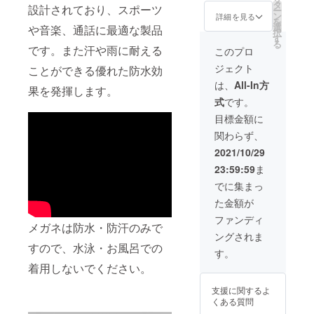
格
ル ※発
タ
より出
設計されており、スポーツ
ー
15,000
送時期
ン
荷時期
詳細を見る
を
円の
に関し
選
が遅れ
や音楽、通話に最適な製品
択
33.3%O
まして
す
る場合
る
FF］
です。また汗や雨に耐える
は本文
があり
このプロ
9,999円
「スケ
ます。
ジェクト
ことができる優れた防水効
でご提
ジュー
供致し
ル」か
は、
All-In方
果を発揮します。
ます！
らご確
式
です。
＜セッ
認下さ
ト内容
い。 ※
目標金額に
＞ ・本
ご注文
関わらず、
体 ・充
状況、
電コー
使用部
2021/10/29
ド ・ク
材の供
23:59:59
ま
リーニ
給状
ングク
況、製
でに集まっ
ロス ・
造工程
た金額が
英語マ
上の都
ニュア
合等に
ファンディ
メガネは防水・防汗のみで
ル ※発
より出
ングされま
送時期
荷時期
すので、水泳・お風呂での
に関し
が遅れ
す。
まして
る場合
着用しないでください。
は本文
があり
「スケ
ます。
支援に関するよ
ジュー
くある質問
ル」か