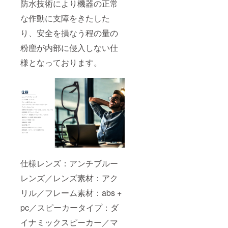
防水技術により機器の正常
な作動に支障をきたした
り、安全を損なう程の量の
粉塵が内部に侵入しない仕
様となっております。
仕様レンズ：アンチブルー
レンズ／レンズ素材：アク
リル／フレーム素材：abs +
pc／スピーカータイプ：ダ
イナミックスピーカー／マ