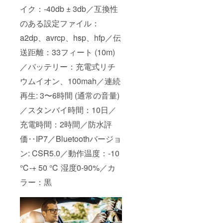
イク：-40db ± 3db／互換性
のある設定ファイル：
a2dp、avrcp、hsp、hfp／伝
送距離：33フィート (10m)
／バッテリー：充電式リチ
ウムイオン、100mah／連続
再生: 3〜6時間 (通常の音量)
／スタンバイ時間：10日／
充電時間：2時間／防水評
価‥IP7／Bluetoothバージョ
ン: CSR5.0／動作温度：-10
℃-+ 50 ℃ 湿度0-90%／カ
ラー：黒