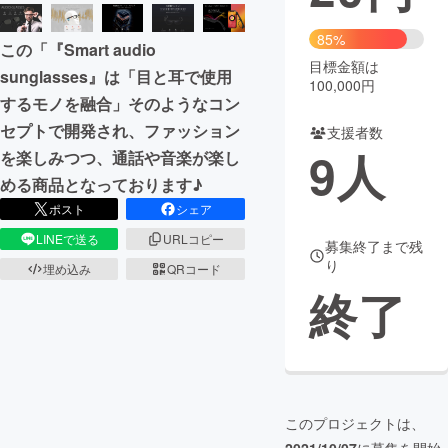
まちづくり・地域活性化
85%
この「『Smart audio
目標金額は
sunglasses』は「目と耳で使用
100,000円
CAMPFIRE for Social Good
CAMPFIRE Creation
するモノを融合」そのようなコン
CAMPFIREふるさと納税
machi-ya
コミュニティ
セプトで開発され、ファッション
支援者数
9
人
を楽しみつつ、通話や音楽が楽し
める商品となっております♪
ポスト
シェア
LINEで送る
URLコピー
募集終了まで残
り
埋め込み
QRコード
終了
このプロジェクトは、