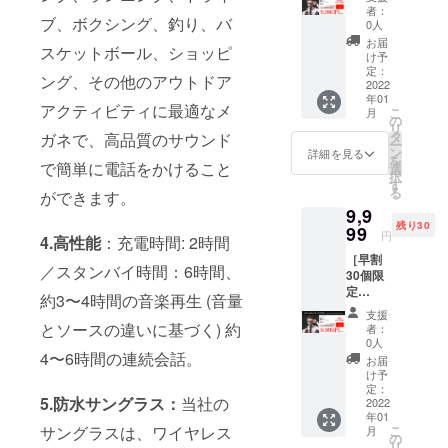
FF］ ・
体 ・充
者：
ブ、ボクシング、釣り、バ
スマー
電コー
0人
トグラ
ド ・ク
お届
スケットボール、ショッピ
ス
リーニ
け予
EYEWE
ングク
定：
ング、その他のアウトドア
AR ［一
2022
ロス ・
年01
般販売
英語マ
アクティビティに最適なメ
こ
月
予定価
ニュア
の
リ
格
ル ※発
タ
ガネで、高品質のサウンド
ー
15,000
送時期
ン
詳細を見る
を
円の
で簡単に電話をかけること
に関し
選
択
33.5%O
まして
す
る
ができます。
FF］
は本文
9,9
9,980円
「スケ
残り30
でご提
99
ジュー
円
4.高性能
：充電時間: 2時間
供致し
ル」か
［早割
ます！
らご確
／スタンバイ時間：6時間、
30個限
＜セッ
認下さ
定
ト内容
い。 ※
約3〜4時間の音楽再生 (音量
33.3%O
＞ ・本
ご注文
支援
FF］ ・
体 ・充
とソースの違いに基づく) 約
状況、
者：
スマー
電コー
使用部
0人
トグラ
4〜6時間の連続会話。
ド ・ク
材の供
お届
ス
リーニ
給状
け予
EYEWE
ングク
定：
況、製
5.防水サングラス：
当社の
AR ［一
2022
ロス ・
造工程
年01
般販売
英語マ
上の都
サングラスは、ワイヤレス
こ
月
予定価
ニュア
の
合等に
リ