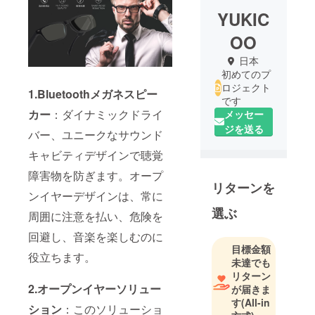
YUKIC
OO
日本
初めてのプ
ロジェクト
1.Bluetoothメガネスピー
です
カー
：ダイナミックドライ
メッセー
ジを送る
バー、ユニークなサウンド
キャビティデザインで聴覚
障害物を防ぎます。オープ
リターンを
ンイヤーデザインは、常に
選ぶ
周囲に注意を払い、危険を
回避し、音楽を楽しむのに
目標金額
役立ちます。
未達でも
リターン
2.オープンイヤーソリュー
が届きま
す
(All-in
ション
：このソリューショ