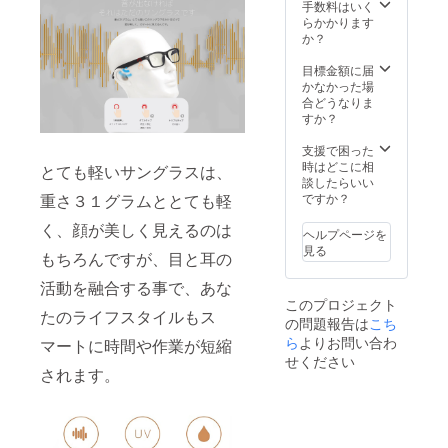
らご確
手数料はいく
認下さ
らかかります
い。 ※
か？
ご注文
状況、
目標金額に届
使用部
かなかった場
材の供
合どうなりま
給状
すか？
況、製
造工程
支援で困った
上の都
時はどこに相
とても軽いサングラスは、
合等に
談したらいい
より出
ですか？
重さ３１グラムととても軽
荷時期
が遅れ
く、顔が美しく見えるのは
ヘルプページを
る場合
見る
もちろんですが、目と耳の
があり
ます。
活動を融合する事で、あな
このプロジェクト
たのライフスタイルもス
の問題報告は
こち
ら
よりお問い合わ
マートに時間や作業が短縮
せください
されます。