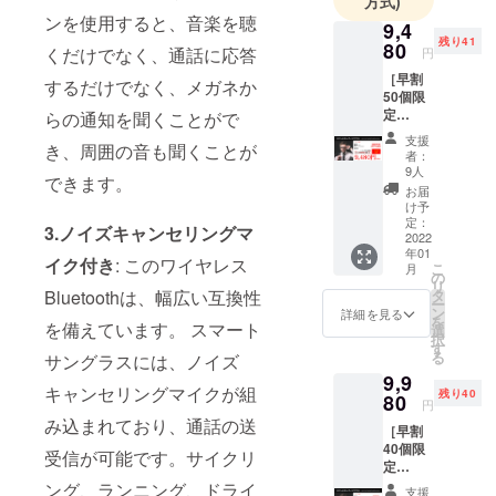
方式)
ンを使用すると、音楽を聴
9,4
残り41
80
くだけでなく、通話に応答
円
［早割
するだけでなく、メガネか
50個限
定
らの通知を聞くことがで
36.8%O
支援
き、周囲の音も聞くことが
FF］ ・
者：
スマー
9人
できます。
トグラ
お届
ス
け予
EYEWE
定：
3.ノイズキャンセリングマ
AR ［一
2022
年01
般販売
イク付き
: このワイヤレス
こ
月
予定価
の
リ
格
Bluetoothは、幅広い互換性
タ
ー
15,000
ン
詳細を見る
を
を備えています。 スマート
円の
選
択
36.8%O
す
る
サングラスには、ノイズ
FF］
9,9
9,480円
キャンセリングマイクが組
残り40
でご提
80
円
供致し
み込まれており、通話の送
［早割
ます！
40個限
＜セッ
受信が可能です。サイクリ
定
ト内容
33.5%O
＞ ・本
ング、ランニング、ドライ
支援