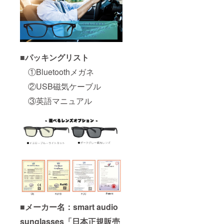
■パッキングリスト
①Bluetoothメガネ
②USB磁気ケーブル
③英語マニュアル
■
メーカー名：smart audio
sunglasses「日本正規販売