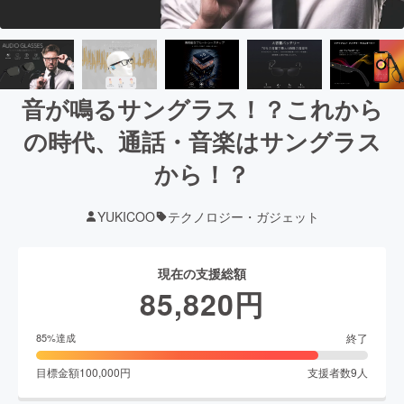
音が鳴るサングラス！？これから
の時代、通話・音楽はサングラス
から！？
YUKICOO
テクノロジー・ガジェット
現在の支援総額
85,820
円
終了
85
%達成
目標金額
100,000
円
支援者数
9
人