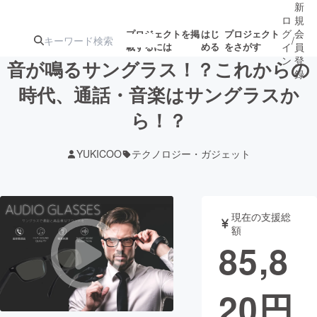
新
ロ
規
グ
会
プロジェクトを掲
はじ
プロジェクト
/
載するには
める
をさがす
イ
員
ン
登
音が鳴るサングラス！？これからの
録
時代、通話・音楽はサングラスか
ら！？
人気のプロ
注目のリ
注目の新着プロ
募集終了が近いプ
もうすぐ公開
ジェクト
ターン
ジェクト
ロジェクト
されます
YUKICOO
テクノロジー・ガジェット
アート・写真
音楽
現在の支援総
テクノロジー・ガジェット
ゲーム・サ
額
85,8
映像・映画
書籍・雑誌
20
円
ビジネス・起業
チャレンジ