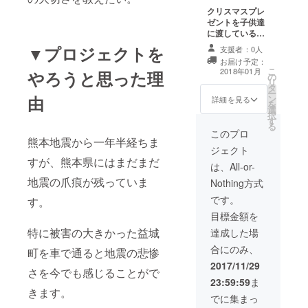
クリスマスプレ
ゼントを子供達
に渡しているラ
イン動画 感謝状
▼プロジェクトを
支援者：0人
お届け予定：
こ
2018年01月
やろうと思った理
の
リ
タ
ー
由
ン
詳細を見る
を
選
択
す
る
このプロ
熊本地震から一年半経ちま
ジェクト
すが、熊本県にはまだまだ
は、All-or-
地震の爪痕が残っていま
Nothing方式
です。
す。
目標金額を
特に被害の大きかった益城
達成した場
合にのみ、
町を車で通ると地震の悲惨
2017/11/29
さを今でも感じることがで
23:59:59
ま
きます。
でに集まっ