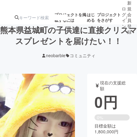
新
ロ
規
グ
会
プロジェクトを掲
はじ
プロジェクト
/
載するには
める
をさがす
イ
員
ン
登
熊本県益城町の子供達に直接クリスマ
録
スプレゼントを届けたい！！
人気のプロ
注目のリ
注目の新着プロ
募集終了が近いプ
もうすぐ公開
neobarbie
コミュニティ
ジェクト
ターン
ジェクト
ロジェクト
されます
アート・写真
音楽
現在の支援総
額
0
円
テクノロジー・ガジェット
ゲーム・サ
映像・映画
書籍・雑誌
0%
目標金額は
1,800,000円
ビジネス・起業
チャレンジ