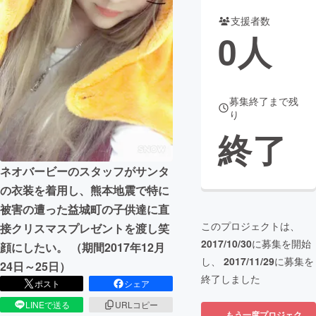
支援者数
まちづくり・地域活性化
0
人
CAMPFIRE for Social Good
CAMPFIRE Creation
CAMPFIREふるさと納税
machi-ya
コミュニティ
募集終了まで残
り
終了
ネオバービーのスタッフがサンタ
の衣装を着用し、熊本地震で特に
被害の遭った益城町の子供達に直
このプロジェクトは、
接クリスマスプレゼントを渡し笑
2017/10/30
に募集を開始
顔にしたい。 （期間2017年12月
し、
2017/11/29
に募集を
24日～25日）
終了しました
ポスト
シェア
LINEで送る
URLコピー
もう一度プロジェク