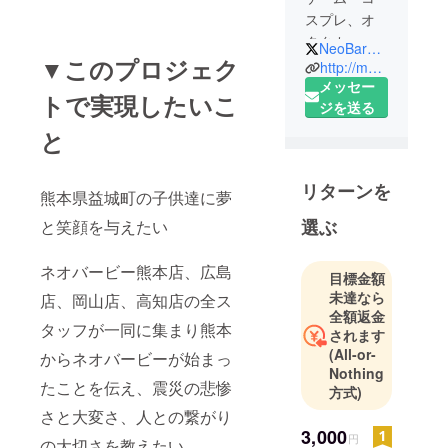
スプレ、オ
タクカ
NeoBarbie_cos
▼このプロジェク
フェ・ネオ
http://mcoweb.sakura.ne.jp/nb/
バービーで
メッセー
トで実現したいこ
す。
ジを送る
2016年12月
と
1日オープン
しました。
リターンを
熊本発新感
熊本県益城町の子供達に夢
覚！オタク
選ぶ
と笑顔を与えたい
カフェ
全国展開中
ネオバービー熊本店、広島
目標金額
です。
未達なら
店、岡山店、高知店の全ス
お気軽にお
全額返金
問合せ下さ
タッフが一同に集まり熊本
されます
い。
(All-or-
からネオバービーが始まっ
Nothing
たことを伝え、震災の悲惨
方式)
さと大変さ、人との繋がり
3,000
円
の大切さを教えたい。