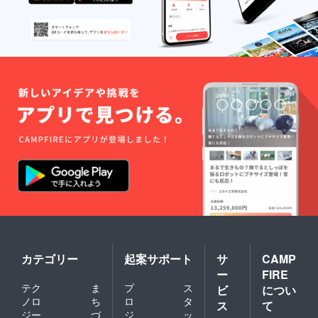
カテゴリー
起案サポート
サ
CAMP
ー
FIRE
テク
ま
プ
ス
ビ
につい
ノロ
ち
ロ
タ
ス
て
ジー
づ
ジ
ッ