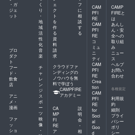
・ガ
く
ェ
フ
CAM
CAMP
ジェ
り
ク
に
PFI
FIREと
ット
・
ト
相
RE
は
地
を
談
CAM
あんし
域
作
す
PFI
ん・安
活
る
る
RE
全への
性
資
コ
取り組
化
料
ミュ
み
プロ
音
請
ニ
ニュー
ダク
楽
求
ティ
ス
ト
CAM
ヘルプ
クラウドファ
フー
チ
PFI
お問い
ンディングの
ド・
ャ
RE
合わせ
ノウハウを無
飲食
レ
Crea
料で学ぼう
店
ン
tion
各種規定
CAMPFIRE
ジ
CAM
アカデミー
アニ
ス
利用規
PFI
メ・
ポ
約
RE
漫画
ー
CA
説
細則
for
ツ
MP
明
プライ
Soci
ファ
映
FI
会
バシー
al
ッ
像
RE
・
ポリ
Goo
ショ
・
ア
相
シー
d