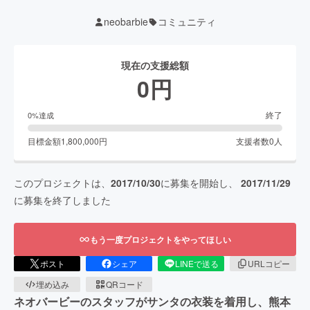
neobarbie
コミュニティ
現在の支援総額
0
円
終了
0
%達成
目標金額
1,800,000
円
支援者数
0
人
このプロジェクトは、
2017/10/30
に募集を開始し、
2017/11/29
に募集を終了しました
もう一度プロジェクトをやってほしい
ポスト
シェア
LINEで送る
URLコピー
埋め込み
QRコード
ネオバービーのスタッフがサンタの衣装を着用し、熊本