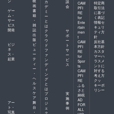
ン
映
カ
談
特定商
CAM
画
デ
会
取引法
PFI
ゲー
書
ミ
に基づ
RE
ム・
籍
ー
く表記
for
サー
・
と
情報セ
Ente
ビス
雑
は
キュリ
rtain
開発
誌
ク
サ
ティ方
men
出
ラ
ポ
針
t
版
ウ
ー
反社基
CAM
ビジ
ビ
ド
ト
本方針
PFI
ネ
ュ
フ
サ
カスタ
RE
ス・
ー
ァ
ー
マーハ
for
起業
テ
ン
ビ
ラスメ
Spor
ィ
デ
ス
ントに
ts
ー
ィ
対する
CAM
・
ン
考え方
PFI
ヘ
グ
クッ
RE
ル
と
キーポ
ふる
ス
は
リシー
さと
ケ
プ
実
納税
ア
ロ
施
AD
アー
舞
ジ
事
FOR
ト・
台
ェ
例
ALL
写真
・
ク