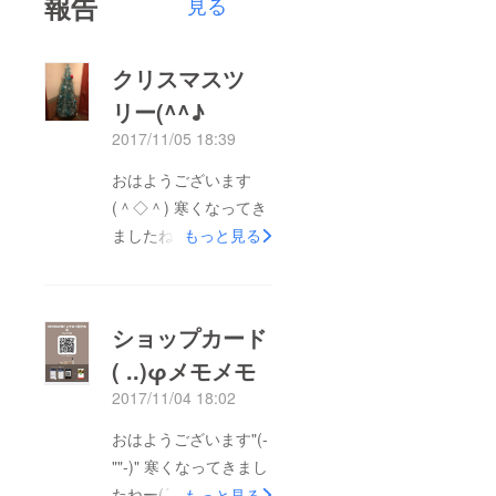
報告
見る
クリスマスツ
リー(^^♪
2017/11/05 18:39
おはようございます
(＾◇＾) 寒くなってき
ましたね。。。 イル
もっと見る
ミネーションが綺麗な
時期になりました
ね！！ ネオバービー
ショップカード
では、クリスマスツ
( ..)φメモメモ
リーを購入しました
2017/11/04 18:02
(^_-)-☆ このprojectに
あたり、お店でもたく
おはようございます"(-
さんの夢を与えていき
""-)" 寒くなってきまし
たいので皆様よろしく
たねー(´・ω・`) 各店
もっと見る