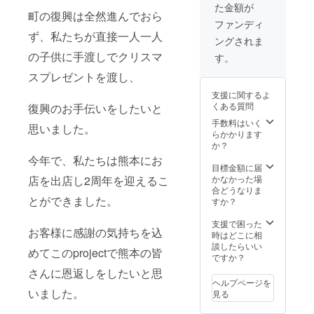
た金額が
町の復興は全然進んでおら
ファンディ
ず、私たちが直接一人一人
ングされま
の子供に手渡しでクリスマ
す。
スプレゼントを渡し、
支援に関するよ
くある質問
復興のお手伝いをしたいと
手数料はいく
思いました。
らかかります
か？
今年で、私たちは熊本にお
目標金額に届
店を出店し2周年を迎えるこ
かなかった場
合どうなりま
とができました。
すか？
支援で困った
お客様に感謝の気持ちを込
時はどこに相
談したらいい
めてこのprojectで熊本の皆
ですか？
さんに恩返しをしたいと思
ヘルプページを
いました。
見る