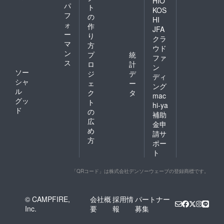
HIO
パ
ト
KOS
フ
の
HI
ォ
作
JFA
ー
り
クラ
マ
方
ウド
ン
プ
統
ファ
ス
ロ
計
ン
ソー
ジ
デ
ディ
シャ
ェ
ー
ング
ル
ク
タ
mac
グッ
ト
hi-ya
ド
の
補助
広
金申
め
請サ
方
ポー
ト
「QRコード」は株式会社デンソーウェーブの登録商標です。
© CAMPFIRE,
会社概
採用情
パートナー
Inc.
要
報
募集