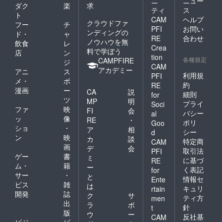
ニ
ニュー
ダク
楽
求
ティ
ス
ト
CAM
ヘルプ
クラウドファ
フー
チ
PFI
お問い
ンディングの
ド・
ャ
RE
合わせ
ノウハウを無
飲食
レ
Crea
料で学ぼう
店
ン
tion
各種規定
CAMPFIRE
ジ
CAM
アカデミー
アニ
ス
利用規
PFI
メ・
ポ
約
RE
漫画
ー
CA
説
細則
for
ツ
MP
明
プライ
Soci
ファ
映
FI
会
バシー
al
ッ
像
RE
・
ポリ
Goo
ショ
・
ア
相
シー
d
ン
映
カ
談
特定商
CAM
画
デ
会
取引法
PFI
ゲー
書
ミ
に基づ
RE
ム・
籍
ー
く表記
for
サー
・
と
情報セ
Ente
ビス
雑
は
キュリ
rtain
開発
誌
ク
サ
ティ方
men
出
ラ
ポ
針
t
版
ウ
ー
反社基
CAM