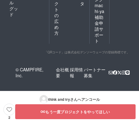
ル
ク
タ
mac
グッ
ト
hi-ya
ド
の
補助
広
金申
め
請サ
方
ポー
ト
「QRコード」は株式会社デンソーウェーブの登録商標です。
© CAMPFIRE,
会社概
採用情
パートナー
Inc.
要
報
募集
think and try
さんへアンコール
もう一度プロジェクトをやってほしい
2