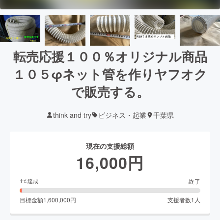
転売応援１００％オリジナル商品
１０５φネット管を作りヤフオク
で販売する。
think and try
ビジネス・起業
千葉県
現在の支援総額
16,000
円
終了
1
%達成
目標金額
1,600,000
円
支援者数
1
人