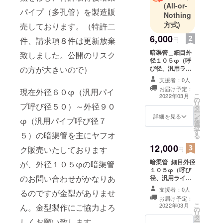
(All-or-
パイプ（多孔管）を製造販
Nothing
方式)
売しております。（特許二
6,000
件、請求項８件は更新放棄
円
暗渠管＿細目外
致しました。公開のリスク
径１０５φ（呼
の方が大きいので）
び径、汎用ライ
ト管ソケット１
支援者：0人
００φサイズ）
お届け予定：
現在外径６０φ（汎用パイ
１０ｍ巻き１巻
こ
2022年03月
の
（本州のみ送料
リ
プ呼び径５０）～外径９０
タ
込み）
ー
ン
詳細を見る
φ（汎用パイプ呼び径７
を
選
択
す
５）の暗渠管を主にヤフオ
る
12,000
ク販売いたしております
円
暗渠管_細目外径
が、外径１０５φの暗渠管
１０５φ（呼び
のお問い合わせがかなりあ
径、汎用ライト
管ソケット１０
支援者：0人
るのですが金型がありませ
０φサイズ）２
お届け予定：
０ｍ巻き＊１巻
こ
2022年03月
ん。金型製作にご協力よろ
の
（本州のみ送料
リ
タ
込み）
しくお願い致します。
ー