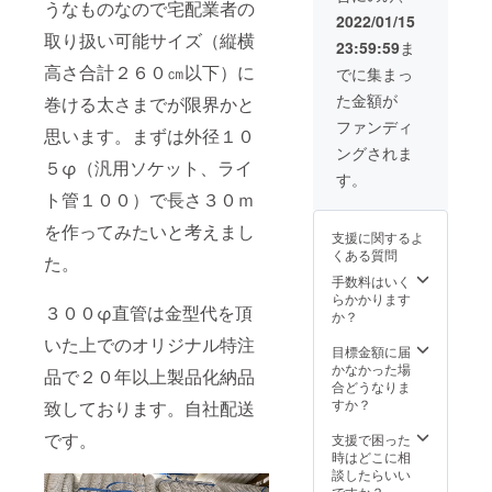
うなものなので宅配業者の
2022/01/15
取り扱い可能サイズ（縦横
23:59:59
ま
高さ合計２６０㎝以下）に
でに集まっ
た金額が
巻ける太さまでが限界かと
ファンディ
思います。まずは外径１０
ングされま
５φ（汎用ソケット、ライ
す。
ト管１００）で長さ３０ｍ
を作ってみたいと考えまし
支援に関するよ
くある質問
た。
手数料はいく
らかかります
３００φ直管は金型代を頂
か？
いた上でのオリジナル特注
目標金額に届
かなかった場
品で２０年以上製品化納品
合どうなりま
すか？
致しております。自社配送
です。
支援で困った
時はどこに相
談したらいい
ですか？