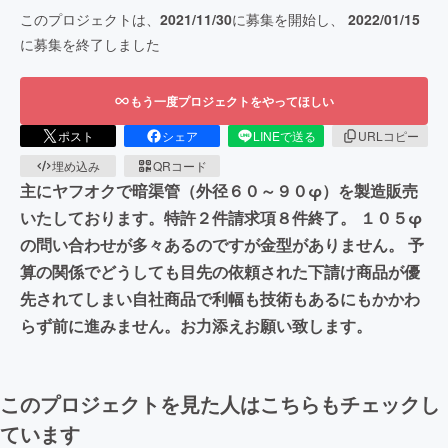
このプロジェクトは、
2021/11/30
に募集を開始し、
2022/01/15
に募集を終了しました
もう一度プロジェクトをやってほしい
ポスト
シェア
LINEで送る
URLコピー
埋め込み
QRコード
主にヤフオクで暗渠管（外径６０～９０φ）を製造販売
いたしております。特許２件請求項８件終了。 １０５φ
の問い合わせが多々あるのですが金型がありません。 予
算の関係でどうしても目先の依頼された下請け商品が優
先されてしまい自社商品で利幅も技術もあるにもかかわ
らず前に進みません。お力添えお願い致します。
このプロジェクトを見た人はこちらもチェックし
ています