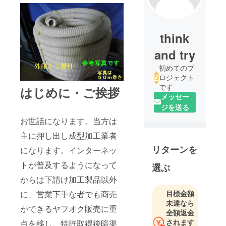
think
and try
初めてのプ
ロジェクト
です
はじめに・ご挨拶
メッセー
ジを送る
お世話になります。当方は
主に押し出し成型加工業者
リターンを
になります。インターネッ
トが普及するようになって
選ぶ
からは下請け加工製品以外
に、営業下手な者でも商売
目標金額
未達なら
ができるヤフオク販売に重
全額返金
されます
点を移し、特許取得後暗渠