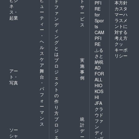
ビジ
ビ
ド
ト
本方針
PFI
ネ
ュ
フ
サ
カスタ
RE
ス・
ー
ァ
ー
マーハ
for
起業
テ
ン
ビ
ラスメ
Spor
ィ
デ
ス
ントに
ts
ー
ィ
対する
CAM
・
ン
考え方
PFI
ヘ
グ
クッ
RE
ル
と
キーポ
ふる
ス
は
リシー
さと
ケ
プ
実
納税
ア
ロ
施
AD
アー
舞
ジ
事
FOR
ト・
台
ェ
例
ALL
写真
・
ク
HIO
パ
ト
KOS
フ
の
HI
ォ
作
JFA
ー
り
クラ
マ
方
ウド
ン
プ
統
ファ
ス
ロ
計
ン
ソー
ジ
デ
ディ
シャ
ェ
ー
ング