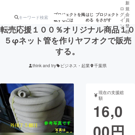
新
ロ
規
グ
会
プロジェクトを掲
はじ
プロジェクト
/
載するには
める
をさがす
イ
員
ン
登
転売応援１００％オリジナル商品１０
録
５φネット管を作りヤフオクで販売
する。
人気のプロ
注目のリ
注目の新着プロ
募集終了が近いプ
もうすぐ公開
ジェクト
ターン
ジェクト
ロジェクト
されます
think and try
ビジネス・起業
千葉県
アート・写真
音楽
現在の支援総
テクノロジー・ガジェット
ゲーム・サ
額
16,0
映像・映画
書籍・雑誌
00
円
ビジネス・起業
チャレンジ