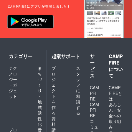
カテゴリー
起案サポート
サ
CAMP
ー
FIRE
テク
ま
プ
ス
ビ
につい
ノロ
ち
ロ
タ
ス
て
ジー
づ
ジ
ッ
・ガ
く
ェ
フ
CAM
CAMP
ジェ
り
ク
に
PFI
FIREと
ット
・
ト
相
RE
は
地
を
談
CAM
あんし
域
作
す
PFI
ん・安
活
る
る
RE
全への
性
資
コ
取り組
化
料
ミュ
み
プロ
音
請