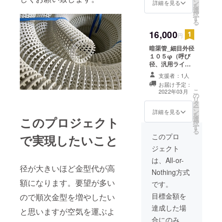
ン
詳細を見る
を
選
択
す
る
16,000
円
暗渠管_細目外径
１０５φ（呼び
径、汎用ライト
管ソケット１０
支援者：1人
０φサイズ）
お届け予定：
３０ｍ巻き１巻
こ
2022年03月
の
（本州のみ送料
リ
タ
込み）
ー
ン
詳細を見る
を
このプロジェクト
選
択
す
る
このプロ
で実現したいこと
ジェクト
は、All-or-
径が大きいほど金型代が高
Nothing方式
額になります。要望が多い
です。
目標金額を
ので順次金型を増やしたい
達成した場
と思いますが空気を運ぶよ
合にのみ、