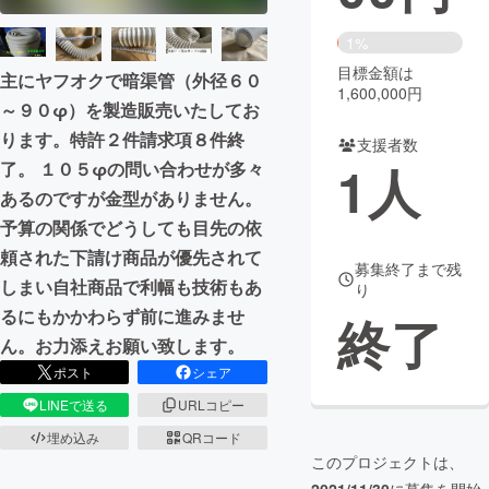
まちづくり・地域活性化
1%
目標金額は
主にヤフオクで暗渠管（外径６０
1,600,000円
～９０φ）を製造販売いたしてお
CAMPFIRE for Social Good
CAMPFIRE Creation
ります。特許２件請求項８件終
CAMPFIREふるさと納税
machi-ya
コミュニティ
支援者数
1
人
了。 １０５φの問い合わせが多々
あるのですが金型がありません。
予算の関係でどうしても目先の依
頼された下請け商品が優先されて
募集終了まで残
しまい自社商品で利幅も技術もあ
り
るにもかかわらず前に進みませ
終了
ん。お力添えお願い致します。
ポスト
シェア
LINEで送る
URLコピー
埋め込み
QRコード
このプロジェクトは、