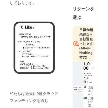
しております。
リターンを
選ぶ
目標金額
未達なら
全額返金
されます
(All-or-
Nothing
方式)
1,0
00
円
ただた
だ支
援！！
応
支援
援！！
者：
私たちは過去に2度クラウド
■内容
4人
お礼動
お届
ファンディングを通じ
画、お
け予
礼メッ
定：