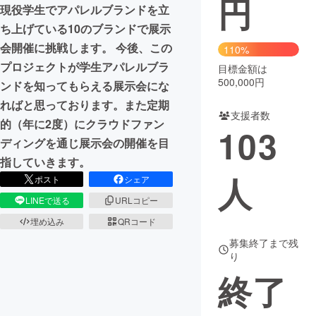
円
現役学生でアパレルブランドを立
まちづくり・地域活性化
ち上げている10のブランドで展示
会開催に挑戦します。 今後、この
110%
プロジェクトが学生アパレルブラ
目標金額は
CAMPFIRE for Social Good
CAMPFIRE Creation
500,000円
ンドを知ってもらえる展示会にな
CAMPFIREふるさと納税
machi-ya
コミュニティ
ればと思っております。また定期
支援者数
的（年に2度）にクラウドファン
103
ディングを通じ展示会の開催を目
指していきます。
人
ポスト
シェア
LINEで送る
URLコピー
埋め込み
QRコード
募集終了まで残
り
終了