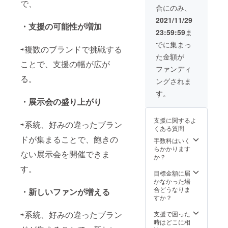
す。（1
ンフ
で、
合にのみ、
曲） 展
レット
示会内
は、展
2021/11/29
・支援の可能性が増加
のテレ
示会紹
23:59:59
ま
ビでPV
介、ア
を流し
パレル
でに集まっ
⇨複数のブランドで挑戦する
ます。
ブラン
た金額が
webパ
ド紹
ことで、支援の幅が広が
ンフ
介、
ファンディ
レット
アー
る。
ングされま
にアー
ティス
ティス
ト紹
す。
ト紹介
介、リ
・展示会の盛り上がり
とし
ターン
て、自
支援者
支援に関するよ
己紹介
⇨系統、好みの違ったブラン
名簿の4
くある質問
（200文
点で構
ドが集まることで、飽きの
字以
成を行
手数料はいく
下）
いま
らかかります
ない展示会を開催できま
SNSア
す。 ■
か？
カウン
条件 ・
す。
トを掲
オリジ
目標金額に届
載いた
ナルソ
かなかった場
しま
ング（5
合どうなりま
・新しいファンが増える
す。
分以
すか？
※webパ
内） ■
ンフ
⇨系統、好みの違ったブラン
支援し
支援で困った
レット
ていた
時はどこに相