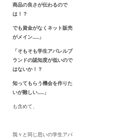
ていた
商品の良さが伝わるので
だいた
場合 音
は！？
源デー
タ、パ
ンフ
でも資金がなくネット販売
レット
掲載内
がメイン.....」
容は
メール
「そもそも学生アパレルブ
のやり
取りで
ランドの認知度が低いので
行いま
す。
はないか！？
知ってもらう機会を作りた
いが難しい.....」
も含めて、
我々と同じ思いの学生アパ