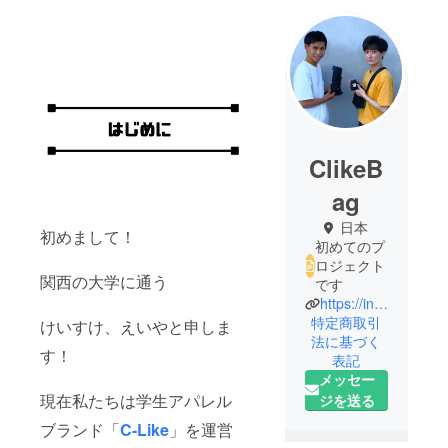
ClikeB
ag
日本
初めまして！
初めてのプ
ロジェクト
関西の大学に通う
です
https://instagram.com/clikebag?utm_medium=copy_link
特定商取引
けいすけ、えいやと申しま
法に基づく
す！
表記
メッセー
現在私たちは学生アパレル
ジを送る
ブランド「
C-Like
」を運営