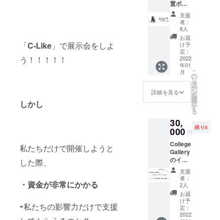
置ボー
ナーは
61cm
名の
ドに氏
メン
XL ：身
み）
支援
名記入
バーか
丈
者：
を行い
らラン
77cm
8人
ます。
ダムで1
身幅
お届
■内容
名参加
「
C-Like
」で展示会をしよ
58cm
け予
・氏名
しま
定：
肩幅
う！！！！！
（自
2022
す。ま
52cm
年01
由） ・
た話を
袖丈
こ
月
SNSの
回すメ
の
62cm ■
リ
ユー
ンバー
タ
素材 綿
ー
ザー名
が1名参
ン
100％
詳細を見る
を
（１ア
加しま
選
しかし
択
カウン
す。 ・
す
る
ト） ■
支援者
30,
支援し
のご要
残り8
ていた
000
望に応
円
だいた
える形
College
場合
で一緒
私たちだけで開催しようと
Gallery
メール
にデザ
のイン
のやり
した際、
インを
スタグ
取りで
行いま
支援
ラムで
行いま
す。オ
者：
・資金が非常にかかる
宣伝し
す。
リジナ
2人
ます。
ルロゴ
お届
■内容
を作る
け予
⇨私たちの影響力だけで支援
College
定：
イメー
Gallery
2022
ジで