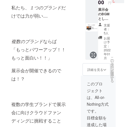
展示会
00
たしま
し
10から
円
のBGM
す。 ■
私たち、
１つのブランド
だ
2022年
展示会
として
支援し
1月31日
のBGM
総時間
けでは力が弱い....
ていた
の間）
として
最低40
だいた
も含め
オリジ
分間流
場合
て連絡
支援
ナルソ
れま
メール
者：
を行い
ング、
す。（1
のやり
5人
ます。
PVを流
曲）
取りで
お届
複数のブランド
ならば
しま
webパ
内容や
け予
す。ま
ンフ
定：
ご要望
「もっとパワーアップ！！
たweb
2022
レット
をお聞
年01
パンフ
にアー
きしま
もっと面白い！！」
こ
月
レット
ティス
の
す。
リ
掲載も
ト紹介
タ
ー
行いま
とし
ン
詳細を見る
展示会が開催できるので
を
す。 ■
て、自
選
択
内容
は！？
己紹介
す
る
2022年
（200文
このプロ
1月28、
字以
ジェクト
29日の
下）
展示会
SNSア
は、All-or-
のBGM
カウン
複数の学生ブランドで展示
Nothing方式
として
トを掲
総時間
載いた
です。
会に向けクラウドファン
最低40
しま
目標金額を
分間流
す。
ディングに挑戦すること
れま
※webパ
達成した場