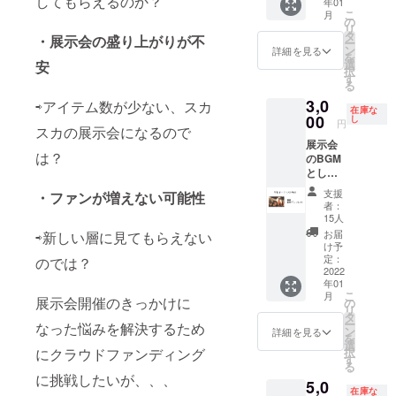
してもらえるのか？
年01
のイン
す。 ・
こ
月
スタグ
の
デザイ
リ
ラム
タ
ンは
・展示会の盛り上がりが不
ー
（@coll
ン
データ
詳細を見る
を
ege_gal
選
安
保存で
択
lery_ap
す
きるよ
る
parel）
うに行
3,0
にてス
⇨アイテム数が少ない、スカ
いま
在庫な
トーリ
00
し
す。 ■
円
スカの展示会になるので
にて宣
支援し
展示会
伝いた
ていた
は？
のBGM
しま
だける
として
す。
場合 ・
オリジ
2022年
ZOOM
支援
・ファンが増えない可能性
ナルソ
1月1日
や展示
者：
ングを
から31
15人
会会場
流しま
日まで
でどち
お届
⇨新しい層に見てもらえない
す。ま
毎日ス
け予
らかの
たweb
トー
定：
のでは？
ご要望
パンフ
2022
リーで
を聞き
年01
レット
毎日一
ます。
こ
月
掲載も
展示会開催のきっかけに
度宣伝
の
・
リ
行いま
いたし
タ
ZOOM
ー
なった悩みを解決するため
す。 ■
ます。
ン
詳細を見る
の場合
を
内容
宣伝内
選
日程調
にクラウドファンディング
択
2022年
容は自
す
整
る
1月28、
由でお
（2021
に挑戦したいが、、、
5,0
29日の
任せい
年12月
在庫な