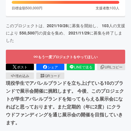
目標金額
500,000
円
支援者数
103
人
このプロジェクトは、
2021/10/28
に募集を開始し、
103
人の支援
により
550,500
円の資金を集め、
2021/11/29
に募集を終了しま
した
もう一度プロジェクトをやってほしい
ポスト
シェア
LINEで送る
URLコピー
埋め込み
QRコード
現役学生でアパレルブランドを立ち上げている10のブラ
ンドで展示会開催に挑戦します。 今後、このプロジェク
トが学生アパレルブランドを知ってもらえる展示会にな
ればと思っております。また定期的（年に2度）にクラ
ウドファンディングを通じ展示会の開催を目指していき
ます。