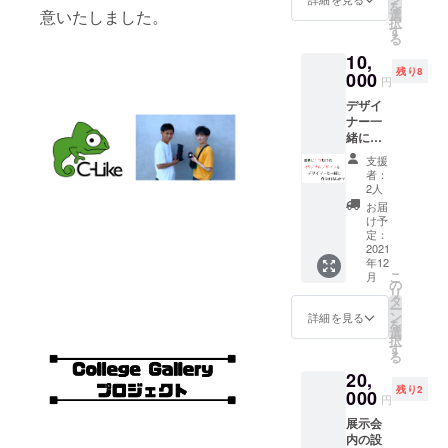
を
トのみ
意いたしました。
選
パレル
択
■サイズ
す
ブラン
る
（ユニ
ド紹
10,
セック
介、
残り8
ス）
000
アー
円
S：身丈
ティス
デザイ
65cm
ト紹
ナー一
身幅
介、リ
緒にデ
49cm
ターン
ザイン
肩幅
支援者
支援
を考え
42cm
名簿の4
者：
ません
袖丈
2人
点で構
か？ ■
59cm M
成を行
お届
内容 ・
：身丈
け予
いま
ZOOM
69cm
定：
す。リ
か展示
2021
身幅
ターン
年12
会会場
52cm
支援者
こ
月
（2022
肩幅
の
名簿に
リ
年1月
44cm
タ
記入い
ー
29-30
袖丈
ン
詳細を見る
たしま
を
日）で1
60cm L
選
す。 ・
択
時間で
：身丈
す
３つ全
る
デザイ
73cm
て記入
20,
ンを一
身幅
でなく
残り2
緒に考
000
55cm
ても大
円
えま
肩幅
丈夫で
展示会
す。 ・
48cm
す。
内の設
デザイ
袖丈
（例⇨氏