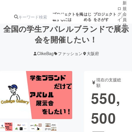
新
ロ
規
グ
会
プロジェクトを掲
はじ
プロジェクト
/
載するには
める
をさがす
イ
員
ン
登
全国の学生アパレルブランドで展示
録
会を開催したい！
人気のプロ
注目のリ
注目の新着プロ
募集終了が近いプ
もうすぐ公開
ClikeBag
ファッション
大阪府
ジェクト
ターン
ジェクト
ロジェクト
されます
アート・写真
音楽
現在の支援総
額
550,
テクノロジー・ガジェット
ゲーム・サ
500
映像・映画
書籍・雑誌
ビジネス・起業
チャレンジ