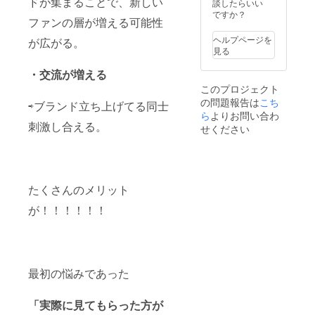
ドが集まることで、新しい
は、展
だいた
談したらいい
示会紹
場合 音
ですか？
ファンの層が増える可能性
介、ア
源デー
パレル
タ、パ
ヘルプページを
が広がる。
ブラン
ンフ
見る
ド紹
レット
介、
掲載内
・交流が増える
アー
容は
このプロジェクト
ティス
メール
の問題報告は
こち
ト紹
のやり
⇨ブランド立ち上げてる同士
介、リ
ら
よりお問い合わ
取りで
刺激し合える。
ターン
行いま
せください
支援者
す。
名簿の4
点で構
成を行
いま
たくさんのメリット
す。 ■
条件 ・
が！！！！！！
オリジ
ナルソ
ング（5
分以
内） ・
PV（10
最初の悩みであった
分以
内） ■
「実際に見てもらった方が
支援し