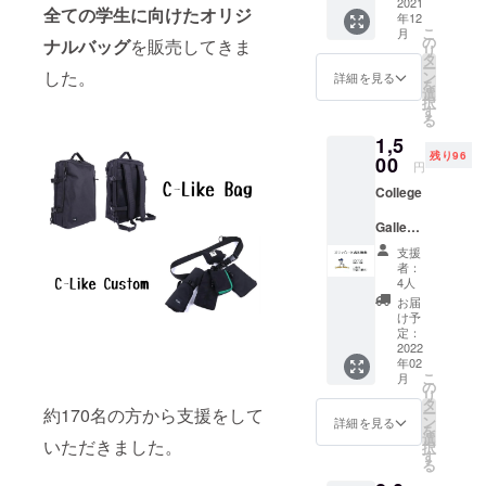
セージ
2021
全ての学生に向けたオリジ
年12
を送り
こ
月
ます。
の
ナルバッグ
を販売してきま
リ
タ
ー
した。
ン
詳細を見る
を
選
択
す
る
1,5
残り96
00
円
College
Gallery
ステッ
支援
カー＋
者：
お礼動
4人
画 ■サ
お届
イズ
け予
縦：５
定：
センチ
2022
年02
横：５
こ
月
センチ
の
リ
■素材
タ
約170名の方から支援をして
ー
白塩ビ
ン
詳細を見る
を
（耐
選
いただきました。
択
水）
す
る