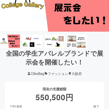
全国の学生アパレルブランドで展
示会を開催したい！
ClikeBag
ファッション
大阪府
現在の支援総額
550,500
円
終了
110
%達成