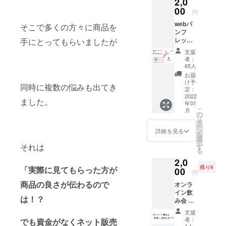
2,0
00
円
webパ
そこで多くの方々に商品を
ンフ
レット
手にとってもらいましたが
に①氏
支援
名、組
者：
織名
65人
②SNS
お届
アカウ
け予
同時に複数の悩みも出てき
ント③
定：
一言 ■
2022
ました。
年01
内容 ①
こ
月
氏名⇨本
の
リ
名でも
タ
ー
ニック
ン
詳細を見る
を
ネーム
選
択
年でも
それは
す
る
自由で
2,0
す。組
残り9
「実際に見てもらった方が
織名⇨団
00
円
体、企
商品の良さが伝わるので
オンラ
業自由
イン飲
です。
は！？
み会 ■
②SNS
内容 ・
アカウ
支援
2021年
ントは
者：
でも資金がなくネット販売
12月18
１つの