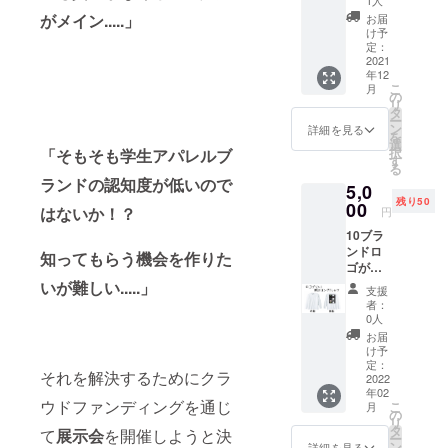
1人
日
アカウ
がメイン.....」
お届
20:00-
ントの
け予
21:00・
ユー
定：
zoom開
2021
ザー名
年12
催 ・メ
or QR
こ
月
ンバー
コード
の
リ
から最
どちら
タ
ー
低5人参
かでお
ン
詳細を見る
を
加いた
願いし
選
択
「そもそも学生アパレルブ
しま
ます。
す
る
す。・
③一言
ランドの認知度が低いので
5,0
雑談メ
⇨20字以
残り50
インに
00
下で自
はないか！？
円
お話を
由で
10ブラ
しま
す。応
ンドロ
す。 ※
援や支
知ってもらう機会を作りた
ゴが
メール
援者様
入った
いが難しい.....」
でリン
自身の
支援
ロングT
クを送
宣伝で
者：
シャ
りま
も構い
0人
ツ。背
す。
ませ
お届
面にプ
ん。
け予
リント
定：
※・web
それを解決するためにクラ
されて
2022
パンフ
年02
いま
レット
ウドファンディングを通じ
こ
月
す。 ■
の
は、展
リ
カラー
タ
示会紹
て
展示会
を開催しようと決
ー
ホワイ
ン
介、ア
詳細を見る