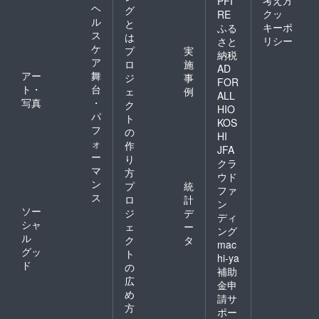
PFI
ヘ
グ
クッ
RE
ル
と
キーポ
ふる
ス
は
リシー
さと
ケ
プ
実
納税
ア
ロ
施
AD
アー
舞
ジ
事
FOR
ト・
台
ェ
例
ALL
写真
・
ク
HIO
パ
ト
KOS
フ
の
HI
ォ
作
JFA
ー
り
クラ
マ
方
ウド
ン
プ
統
ファ
ス
ロ
計
ン
ソー
ジ
デ
ディ
シャ
ェ
ー
ング
ル
ク
タ
mac
グッ
ト
hi-ya
ド
の
補助
広
金申
め
請サ
方
ポー