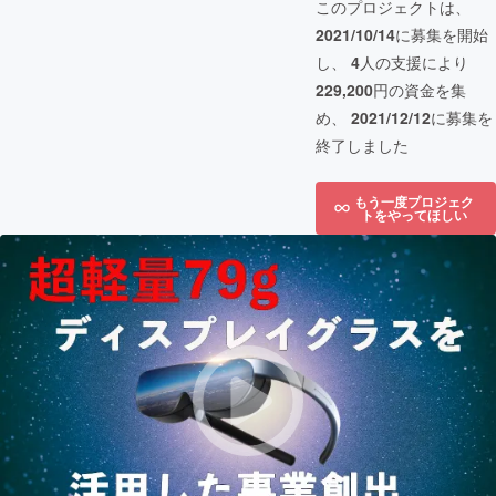
このプロジェクトは、
2021/10/14
に募集を開始
し、
4
人の支援により
229,200
円の資金を集
め、
2021/12/12
に募集を
終了しました
もう一度プロジェク
トをやってほしい