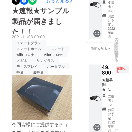
もっと見る
込、送
支援
料込）
や、最近は日中は暖かく夜
者：
★速報★サンプル
ディス
0人
は少し冷えるくらいに落ち
プレイ
お届
製品が届きまし
グラス
け予
着きました。温暖差が激し
1個 ＋
定：
協創ビ
2022
た！！
いと毎日の服装選びが難し
年01
ジネス
2021/11/03 09:00
こ
月
ワーク
かったので、安定して良
の
リ
ショッ
スマートグラス
タ
ー
かったです。先日届いた
プ参加
ン
スマートホーム
スマート
詳細を見る
を
券1名様
選
with コロナ
After コロナ
ディスプレイグラスを弊社
択
分 ❶ス
す
る
メガネ
サングラス
マート
スタッフが装着してみまし
49,
グラス
ディスプレイ
ポータブル
在庫な
本体
800
た！※初体験のディスプレイ
し
軽量
最軽量
円
❷USB
グラスを恐る恐る装着して
★超早
Type-C
割
ケーブ
おります。。。可愛い
★（税
ル ❸
込、送
グラス
（笑）その他、Nintendo
支援
料込）
マス
者：
ディス
ク ❹
Switchへの接続、Play
1人
プレイ
イン
お届
Station4への接続も動作確認
グラス
サート
け予
1個 ❶
レンズ
定：
ができました。※別途、市販
スマー
2022
キッ
今回皆様にご提供するディ
年01
トグラ
ト ❺
のケーブル購入が必要にな
こ
月
ス本体