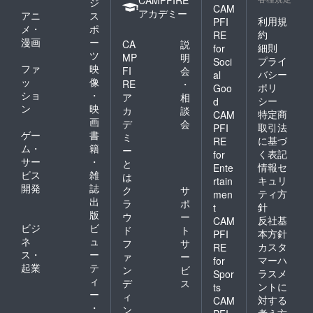
ジ
CAM
アカデミー
アニ
ス
利用規
PFI
メ・
ポ
約
RE
漫画
ー
CA
説
細則
for
ツ
MP
明
プライ
Soci
ファ
映
FI
会
バシー
al
ッ
像
RE
・
ポリ
Goo
ショ
・
ア
相
シー
d
ン
映
カ
談
特定商
CAM
画
デ
会
取引法
PFI
ゲー
書
ミ
に基づ
RE
ム・
籍
ー
く表記
for
サー
・
と
情報セ
Ente
ビス
雑
は
キュリ
rtain
開発
誌
ク
サ
ティ方
men
出
ラ
ポ
針
t
版
ウ
ー
反社基
CAM
ビジ
ビ
ド
ト
本方針
PFI
ネ
ュ
フ
サ
カスタ
RE
ス・
ー
ァ
ー
マーハ
for
起業
テ
ン
ビ
ラスメ
Spor
ィ
デ
ス
ントに
ts
ー
ィ
対する
CAM
・
ン
考え方