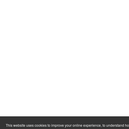
This website uses cookies to improve your online experience, to understand h