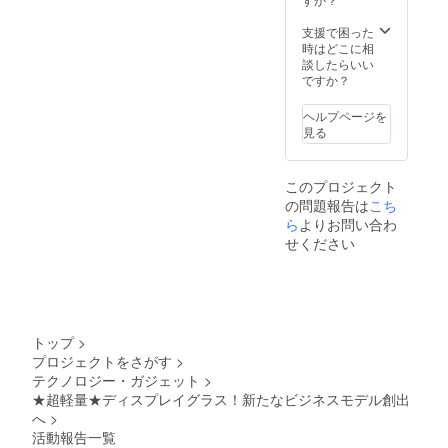
今後、サンプル等が出来上
がりましたら、都度こちら
支援で困った
時はどこに相
で活動報告させていただき
談したらいい
ですか？
ます。ご支援よろしくお願
いいたします！！IoTシステ
ヘルプページを
見る
ムズ株式会社 一同
このプロジェクト
の問題報告は
こち
ら
よりお問い合わ
せください
トップ
>
プロジェクトをさがす
>
テクノロジー・ガジェット
>
★超軽量★ディスプレイグラス！新たなビジネスモデル創出
へ
>
活動報告一覧