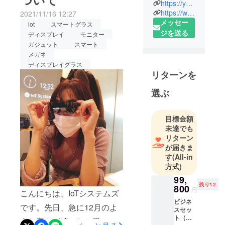
合の感想など、細かくご紹
https://youtu.be/oNZO__m2Dxk
す。
https://www.iotsystems.jp/
2021/11/16 12:27
最新テクノ
介いただき、非常にボ
メッセー
iot
スマートグラス
ロジーを駆
リューミーな内容になって
ジを送る
ディスプレイ
モニター
使した仮想
おります♪他のプロダクトと
ガジェット
スマート
化デバイス
メガネ
異なり、弊社プロダクトは
や通信技
ディスプレイグラス
術、クラウ
実際に掛けていただけない
リターンを
ドアプリを
と、『画面の綺麗さ』や
選ぶ
進化させ新
『驚き』が伝わりにくいの
たなビジネ
で、宣伝するにも日々、四
スモデルの
目標金額
創出に取り
未達でも
苦八苦しております
組んでおり
リターン
(汗)TAKA様が今回、非常に
が届きま
ます。
わかりやすく説明してくだ
す
(All-in
方式)
さいましたので、是非ご覧
99,
ください！
残り12
800
円
こんにちは、IoTシステムズ
https://youtu.be/8hpLlboH-hc
ビジネ
です。先日、急に12月のよ
スセッ
ト（税
うな寒さが続いたと思いき