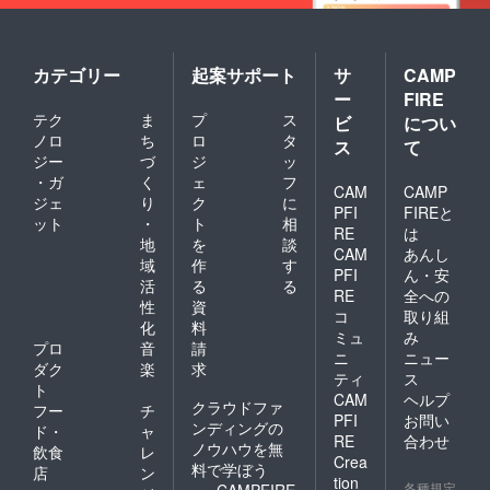
カテゴリー
起案サポート
サ
CAMP
ー
FIRE
テク
ま
プ
ス
ビ
につい
ノロ
ち
ロ
タ
ス
て
ジー
づ
ジ
ッ
・ガ
く
ェ
フ
CAM
CAMP
ジェ
り
ク
に
PFI
FIREと
ット
・
ト
相
RE
は
地
を
談
CAM
あんし
域
作
す
PFI
ん・安
活
る
る
RE
全への
性
資
コ
取り組
化
料
ミュ
み
プロ
音
請
ニ
ニュー
ダク
楽
求
ティ
ス
ト
CAM
ヘルプ
クラウドファ
フー
チ
PFI
お問い
ンディングの
ド・
ャ
RE
合わせ
ノウハウを無
飲食
レ
Crea
料で学ぼう
店
ン
tion
各種規定
CAMPFIRE