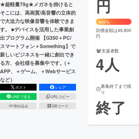
円
★超軽量79g★メガネを掛けると
まちづくり・地域活性化
そこには、高画質/高音響の立体的
で大迫力な映像音響を体験できま
460%
す。 ■デバイスを活用した事業創
目標金額は49,800
CAMPFIRE for Social Good
CAMPFIRE Creation
円
出プログラム開催 【G350＋PC/
CAMPFIREふるさと納税
machi-ya
コミュニティ
スマートフォン＋Something】で
支援者数
新しいビジネスを一緒に創出でき
4
人
る方、会社様を募集中です。(＋
APP、＋ゲーム、＋Webサービス
など）
募集終了まで残
ポスト
シェア
り
LINEで送る
URLコピー
終了
埋め込み
QRコード