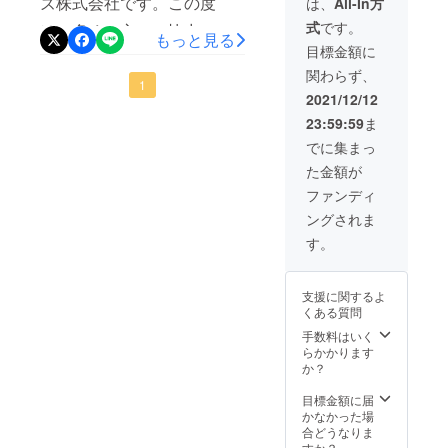
ズ株式会社です。この度
は、
All-In方
キット
式
です。
は、多くの方にご協力いた
❺ク
もっと見る
リーニ
目標金額に
だき、初☆クラウドファン
ングク
関わらず、
ロス ❻
ディングを無事に開始する
1
保証書
2021/12/12
❼取扱
ことができました♪本当にあ
23:59:59
ま
説明書
りがとうございました。今
でに集まっ
回の目玉は、なんといって
た金額が
ファンディ
もこちらです！！( ＾∀＾)特
ングされま
典の協創ビジネスワーク
す。
ショップの参加券がついて
おり、実際にスマートグラ
支援に関するよ
ス：G350を利用した、ビジ
くある質問
手数料はいく
ネスを一緒に作っていこう
らかかります
という主旨です。アイデア
か？
がある方々は、ぜひご支援
目標金額に届
かなかった場
いただけますと幸いです。
合どうなりま
すか？