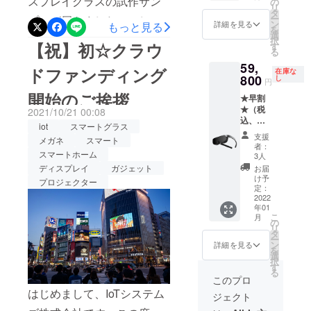
スプレイグラスの試作サン
クリー
の
リ
❷USB
ニング
タ
ります。広い拡張性で未来
ー
プルが届きました！！しっ
Type-C
クロ
ン
詳細を見る
もっと見る
を
に無限の可能性を感じまし
ケーブ
ス ❻
選
かりした箱に梱包されてお
択
ル ❸グ
【祝】初☆クラウ
保証
す
る
た。
ラスマ
書 ❼
り、非常に高級感がありま
59,
スク ❹
取扱説
ドファンディング
在庫な
イン
す。全体的なイメージを数
800
明書
し
円
サート
❽協創
開始のご挨拶
単語で表すとです。これか
★早割
レンズ
ビジネ
★（税
キット
2021/10/21 00:08
スワー
ら、着用した感想などを
込、送
❺ク
ク
iot
スマートグラス
料込）
リーニ
ショッ
アップしていきますので、
支援
メガネ
スマート
ディス
ングク
プ参加
者：
プレイ
スマートホーム
ロス ❻
乞うご期待ください！
券1名様
3人
グラス
保証書
分
ディスプレイ
ガジェット
お届
1個 ❶
❼取扱
（メー
け予
プロジェクター
スマー
説明書
定：
ルにて
トグラ
2022
通知）
年01
ス本体
こ
月
❷USB
の
リ
Type-C
タ
ー
ケーブ
ン
詳細を見る
を
ル ❸グ
選
択
ラスマ
す
る
スク ❹
このプロ
イン
はじめまして、IoTシステム
ジェクト
サート
レンズ