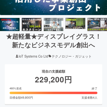
★超軽量★ディスプレイグラス！
新たなビジネスモデル創出へ
IoT Systems Co Ltd
テクノロジー・ガジェット
現在の支援総額
229,200
円
終了
460
%達成
目標金額
49,800
円
支援者数
4
人