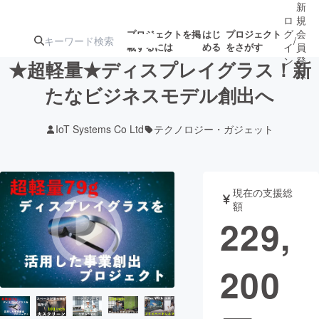
新
ロ
規
グ
会
プロジェクトを掲
はじ
プロジェクト
/
載するには
める
をさがす
イ
員
ン
登
★超軽量★ディスプレイグラス！新
録
たなビジネスモデル創出へ
人気のプロ
注目のリ
注目の新着プロ
募集終了が近いプ
もうすぐ公開
IoT Systems Co Ltd
テクノロジー・ガジェット
ジェクト
ターン
ジェクト
ロジェクト
されます
アート・写真
音楽
現在の支援総
額
229,
テクノロジー・ガジェット
ゲーム・サ
200
映像・映画
書籍・雑誌
ビジネス・起業
チャレンジ