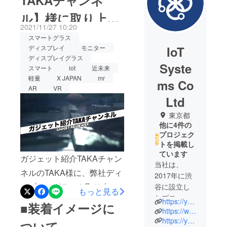
ル】様に取り上げ
2021/11/27 10:20
ていただきました
スマートグラス
IoT
ディスプレイ
モニター
♪
ディスプレイグラス
Syste
スマート
iot
近未来
軽量
X JAPAN
mr
ms Co
AR
VR
Ltd
東京都
他に4件の
プロジェク
トを掲載し
ています
ガジェット紹介TAKAチャン
当社は、
ネルのTAKA様に、弊社ディ
2017年に渋
スプレイグラスを取り上げ
谷に設立し
もっと見る
たプロ
ていただきました。仕様、
https://youtu.be/L6kptoqdMto
■装着イメージに
フェッショ
https://www.youtube.com/watch?v=VvgsPmXC3cU
装着感、アプリを試した場
ナル集団で
https://youtu.be/8hpLlboH-hc
ついて