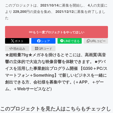
このプロジェクトは、
2021/10/14
に募集を開始し、
4
人の支援に
より
229,200
円の資金を集め、
2021/12/12
に募集を終了しまし
た
もう一度プロジェクトをやってほしい
ポスト
シェア
LINEで送る
URLコピー
埋め込み
QRコード
★超軽量79g★メガネを掛けるとそこには、高画質/高音
響の立体的で大迫力な映像音響を体験できます。 ■デバ
イスを活用した事業創出プログラム開催 【G350＋PC/ス
マートフォン＋Something】で新しいビジネスを一緒に
創出できる方、会社様を募集中です。(＋APP、＋ゲー
ム、＋Webサービスなど）
このプロジェクトを見た人はこちらもチェックし