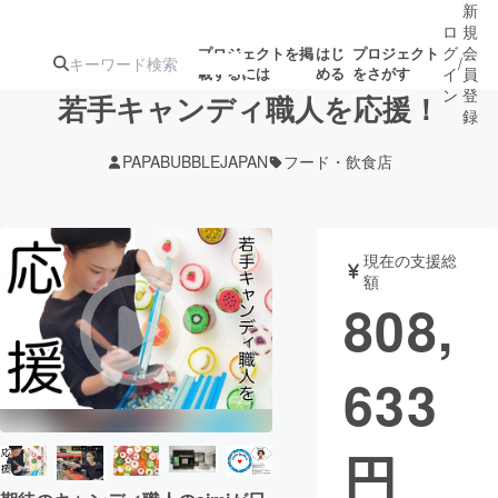
新
ロ
規
グ
会
プロジェクトを掲
はじ
プロジェクト
/
載するには
める
をさがす
イ
員
ン
登
若手キャンディ職人を応援！
録
PAPABUBBLEJAPAN
フード・飲食店
人気のプロ
注目のリ
注目の新着プロ
募集終了が近いプ
もうすぐ公開
ジェクト
ターン
ジェクト
ロジェクト
されます
現在の支援総
額
アート・写真
音楽
808,
テクノロジー・ガジェット
ゲーム・サ
633
映像・映画
書籍・雑誌
円
ビジネス・起業
チャレンジ