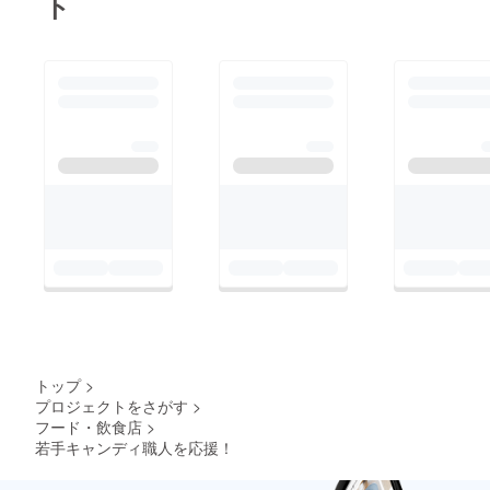
ト
のご支援のおかげで飴
づくり6回分の機会を
いただくことができま
した。この貴重な飴づ
くり6回分、感謝の想
いを胸に一生懸命作ら
せていただきます。
トップ
>
プロジェクトをさがす
>
フード・飲食店
>
若手キャンディ職人を応援！