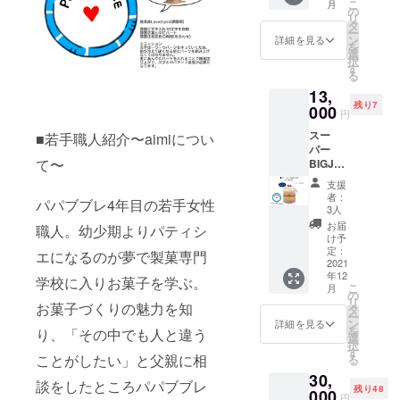
こ
月
なりま
着色料
の
封後は
の冷暗
リ
す。
（赤
タ
なるべ
所で保
ー
【原材
102、赤
ン
くお早
詳細を見る
存 【注
を
料】 砂
106、黄
選
めにお
意事
択
糖、水
4、黄
す
召し上
項】 開
る
飴／酸
5、青
がりく
封後は
13,
味料、
1、青
ださい
なるべ
残り7
香料、
000
2、酸化
くお早
円
着色料
チタ
めにお
スー
（赤
■若手職人紹介〜aimiについ
ン）
召し上
パー
102、赤
【内容
がりく
て〜
BIGJA
106、黄
量】
ださい
R パパ
4、黄
7g×30
支援
ブブレ
5、青
袋 【賞
者：
パパブブレ4年目の若手女性
のキャ
1、青
味期
3人
ンディ
2、酸化
限】 製
お届
職人。幼少期よりパティシ
約60袋
チタ
造日よ
け予
分が
ン）
定：
り4ヶ月
エになるのが夢で製菓専門
入った
2021
【内容
【保存
年12
スー
量】 ロ
学校に入りお菓子を学ぶ。
方法】
こ
月
パーBIG
リポッ
の
24度以
リ
JAR！
お菓子づくりの魅力を知
プ 5本
タ
下の冷
ー
！※aimi
40gキャ
ン
暗所で
詳細を見る
を
り、「その中でも人と違う
課題デ
ンディ
選
保存
択
ザイン
BAG×2
す
【注意
ことがしたい」と父親に相
る
入り ど
袋 【賞
事項】
30,
んなフ
味期
開封後
談をしたところパパブブレ
残り48
レー
000
限】 製
はなる
円