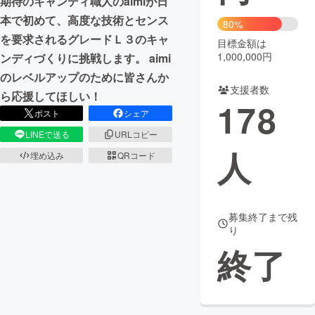
期待のキャンディ職人のaimiが日
本で初めて、高度な技術とセンス
80%
まちづくり・地域活性化
を要求されるグレードＬ３のキャ
目標金額は
1,000,000円
ンディづくりに挑戦します。 aimi
CAMPFIRE for Social Good
CAMPFIRE Creation
のレベルアップのために皆さんか
支援者数
CAMPFIREふるさと納税
machi-ya
コミュニティ
ら応援してほしい！
178
ポスト
シェア
LINEで送る
URLコピー
人
埋め込み
QRコード
募集終了まで残
り
終了