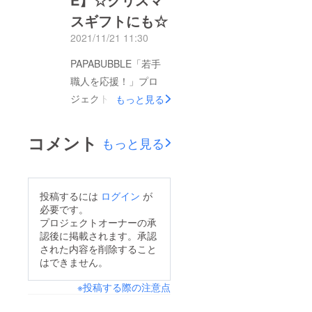
12月9日ーーーー本日
スギフトにも☆
は12年目の職人頭を迎
2021/11/21 11:30
えた技術試験の日。
PAPABUBBLE「若手
aimiさん少し緊張気味
職人を応援！」プロ
の模様飴の基本的な組
ジェクトにご支援いた
み方から再確認しなが
もっと見る
だき、誠にありがとう
ら念入りにチェックし
ございます。aimiも
ていきます。できあが
コメント
もっと見る
日々奮闘中です！飴づ
り！！新たな技術を習
くりの風景を一部ご紹
得し、仕上がりも大成
介！飴に色を入れます
功です！aimi本人も納
投稿するには
ログイン
が
↓色ごとに切り分けま
得の行く仕上がりにな
必要です。
す↓絵柄を組んでいき
りました。皆様のお手
プロジェクトオーナーの承
認後に掲載されます。承認
ます↓カット！↓でき
元に届くのももう少し
された内容を削除すること
あがり！↓【お知ら
です！どうぞお楽しみ
はできません。
せ】リターン商品3ア
に。支援金の使い道に
※投稿する際の注意点
イテム追加しました。
ついて今回は178名、
クリスマスギフトに
808,633円もの支援金