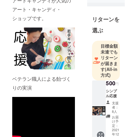
アートキャンディが人気の
も、街の子
供達も楽し
アート・キャンディ・
んでいるス
ショップです。
リターンを
イーツブラ
ンド。
選ぶ
熟練した職
目標金額
人の魔法か
未達でも
らうまれる
リターン
アートキャ
が届きま
す
(All-in
ンディが人
方式)
気。
ベテラン職人による飴づく
500
円
りの実演
遊び心ある
シンプ
ル応援
キュートな
絵柄。
支援
者：
20種以上の
8人
フレーバー
お届
け予
が奏でる芳
定：
香。
2021
年12
爽やかな酸