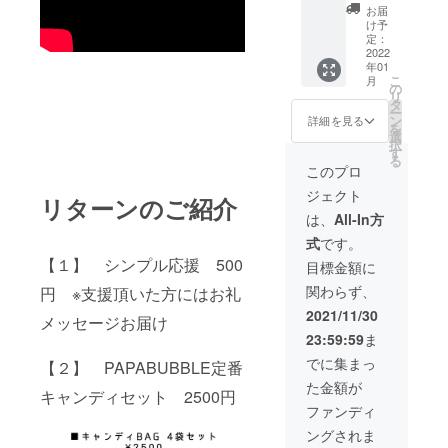
料】 砂
40g×30
チタ
お届
糖、水
0袋セッ
ン）
け予
飴／酸
ト ご注
【内容
定：
味料、
文後、
2022
量】
年01
香料、
担当者
2.4kg
こ
月
着色料
より柄
【賞味
の
リ
（赤
やご希
期限】
タ
ー
102、赤
望して
製造日
ン
詳細を見る
を
106、黄
いるデ
より4ヶ
選
択
4、黄
ザイン
月 【保
す
る
5、青
の ヒア
存方
このプロ
1、青
リング
法】 24
ジェクト
2、酸化
の為
度以下
リターンのご紹介
チタ
メール
の冷暗
は、
All-In方
ン）
アドレ
所で保
式
です。
【内容
スにご
存 【注
量】
連絡を
【１】 シンプル応援 500
意事
目標金額に
40g×50
入れさ
項】 開
関わらず、
円 ※支援頂いた方にはお礼
袋 【賞
せてい
封後は
味期
ただき
なるべ
2021/11/30
メッセージお届け
限】 製
ます。
くお早
23:59:59
ま
造日よ
※ご希望
めにお
り4ヶ月
柄の再
召し上
でに集まっ
【２】 PAPABUBBLE定番
【保存
現性を
がりく
た金額が
方法】
考慮の
ださい
キャンディセット 2500円
24度以
上、デ
閉じる
ファンディ
下の冷
ザイン
ングされま
暗所で
の相談