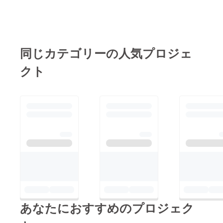
ぴったりなクリスマス
を集めることができま
アイテムも追加してお
した。ご支援いただ
りますのでぜひご覧く
き、本当にありがとう
ださい。■シンプル応
ございます！弊社の
同じカテゴリーの人気プロジェ
援プラス ¥1000■ク
キャンディBAGは1袋
クト
リスマスキャンディ
約600円ほどとなりま
セット ¥1800■クリ
すので今回約1350袋
スマス光るロリポップ
分のキャンディ作成。
セット ¥2500 ※数
飴づくりの回数にする
量限定終了まであとわ
と6回分の飴の生産が
ずか。最後まで応援ど
可能ということになり
うぞよろしくお願いい
ます。皆様からご支援
たします！
いただいた6回分飴作
りにチャレンジ致しま
す！パパブブレの職人
は一つ一つの実戦で経
あなたにおすすめのプロジェク
験値を積み、技術を磨
いています。今回皆様