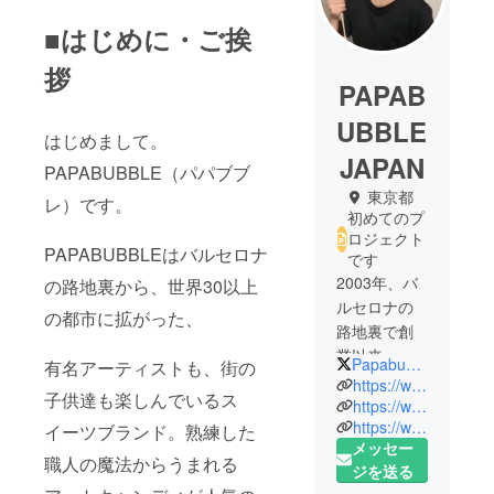
■はじめに・ご挨
拶
PAPAB
UBBLE
はじめまして。
JAPAN
PAPABUBBLE（パパブブ
東京都
レ）です。
初めてのプ
ロジェクト
PAPABUBBLEはバルセロナ
です
2003年、バ
の路地裏から、世界30以上
ルセロナの
の都市に拡がった、
路地裏で創
業以来、た
PapabubbleJ
有名アーティストも、街の
ちまち世界
https://www.papabubble.shop/
子供達も楽しんでいるス
30以上の都
https://www.instagram.com/papabubblejapan/?hl=ja
https://www.papabubble.jp/
市に。
イーツブランド。熟練した
メッセー
有名アー
職人の魔法からうまれる
ジを送る
ティスト