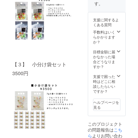
保存
をさせ
す。
【注意
ていた
事項】
だきま
開封後
す。 デ
支援に関するよ
はなる
ザイン
くある質問
べくお
決定
早めに
後、約
手数料はいく
お召し
1ヶ月後
らかかります
上がり
のお届
か？
くださ
けで
い閉じ
す。
目標金額に届
る
【原材
かなかった場
料】 砂
合どうなりま
【３】 小分け袋セット
糖、水
すか？
飴／酸
3500円
味料、
支援で困った
香料、
時はどこに相
着色料
談したらいい
（赤
ですか？
102、赤
106、黄
ヘルプページを
4、黄
見る
5、青
1、青
2、酸化
このプロジェクト
チタ
の問題報告は
こち
ン）
【内容
ら
よりお問い合わ