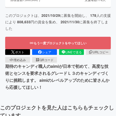
このプロジェクトは、
2021/10/29
に募集を開始し、
178
人の支援
により
808,633
円の資金を集め、
2021/11/30
に募集を終了しま
した
もう一度プロジェクトをやってほしい
ポスト
シェア
LINEで送る
URLコピー
埋め込み
QRコード
期待のキャンディ職人のaimiが日本で初めて、高度な技
術とセンスを要求されるグレードＬ３のキャンディづく
りに挑戦します。 aimiのレベルアップのために皆さんか
ら応援してほしい！
このプロジェクトを見た人はこちらもチェックし
ています