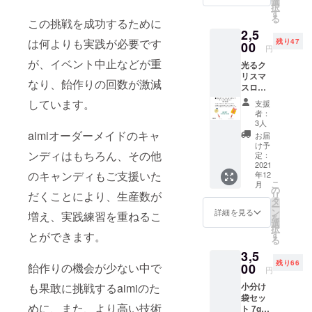
選
2、酸化
べくお
択
ミック
す
チタ
早めに
る
ス ・
この挑戦を成功するために
ン）
お召し
2,5
ハート
【内容
上がり
は何よりも実践が必要です
残り47
ミック
00
量】
くださ
円
ス ・
50gBA
い
が、イベント中止などが重
光るク
aimiオ
G×4袋
リスマ
リジナ
【賞味
なり、飴作りの回数が激減
スロリ
ルミッ
期限】
ポップ
クス
製造日
しています。
支援
セット
【原材
より4ヶ
者：
ロリ
料】 フ
3人
月 【保
ポップ
ルーツ
aimiオーダーメイドのキャ
存方
お届
×2本 ※
ミック
け予
法】 24
色、味
ンディはもちろん、その他
ス：砂
定：
度以下
はラン
2021
糖、水
の冷暗
のキャンディもご支援いた
年12
ダムと
飴／酸
所で保
こ
月
なりま
味料、
の
存 【注
だくことにより、生産数が
リ
す。
香料、
タ
意事
ー
【原材
着色料
ン
詳細を見る
項】 開
増え、実践練習を重ねるこ
を
料】 砂
（赤
選
封後は
択
糖、水
102、赤
す
とができます。
なるべ
る
飴／酸
106、黄
くお早
3,5
味料、
4、黄
めにお
残り66
香料、
00
飴作りの機会が少ない中で
5、青
召し上
円
着色料
1、青
がりく
小分け
も果敢に挑戦するaimiのた
（赤
2） サ
ださい
袋セッ
102、赤
ン
閉じる
めに、また、より高い技術
ト 7g小
106、黄
キュー