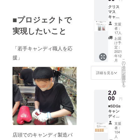
106、黄
ーーーーー
クリス
4、黄
ーーーーー
マス
5、青
キャン
■プロジェクトで
1、青
公式
ディ
2、酸化
支援
Instagramア
セット
チタ
実現したいこと
者：
カウント
40gBA
ン）
17人
G×2袋
【内容
＠
お届
（クリ
量】
け予
papabubblej
スマス
50gキャ
定：
「若手キャンディ職人を応
ミック
2021
apan
ンディ
年12
ス×1/ス
援」
BAG×1
https://www.i
こ
月
ノーマ
袋 【賞
の
リ
nstagram.co
ンミッ
味期
タ
ー
クス
限】 製
m/papabubbl
ン
詳細を見る
を
×1）
造日よ
選
ejapan/?
択
【原材
り4ヶ月
す
る
hl=ja
料】 砂
【保存
2,0
糖、水
方法】
飴／酸
00
24度以
円
公式オンラ
味料、
下の冷
■SDGs
香料、
インショッ
暗所で
キャン
着色料
保存
プ
ディ
（赤
【注意
https://www.
BAG
102、赤
事項】
支援
4袋セッ
106、黄
開封後
papabubble.
者：
ト
4、黄
はなる
104
店頭でのキャンディ製造パ
shop/
50gBA
5、青
人
べくお