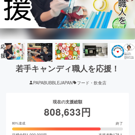
若手キャンディ職人を応援！
PAPABUBBLEJAPAN
フード・飲食店
現在の支援総額
808,633
円
終了
80
%達成
目標金額
1,000,000
円
支援者数
178
人