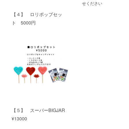
量】
せください
30g×30
0袋
【４】 ロリポップセッ
【賞味
期限】
ト 5000円
製造日
より4ヶ
月 【保
存方
法】 24
度以下
の冷暗
所で保
存 【注
意事
項】 開
封後は
なるべ
くお早
めにお
召し上
がりく
ださい
閉じる
【５】 スーパーBIGJAR
¥13000