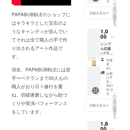
こ
月
の
味と、ほろ
リ
タ
ー
ほろとほど
ン
詳細を見る
PAPABUBBLEのショップに
を
選
ける口溶
択
す
はキラキラとした宝石のよ
る
け。
1,0
うなキャンディが並んでい
00
円
その他、宝
てそれは全て職人の手で作
シンプ
石のような
り出されるアート作品で
ル応援
グミやチョ
+プラス
す。
コレート
BAG×1
支援
袋 ※
は、パパブ
者：
色、味
8人
現在、PAPABUBBLEには若
ブレならで
は届い
お届
はのフルー
てから
手〜ベテランまで30人もの
け予
のお楽
定：
ティーな美
しみ
2021
職人がおり日々修行を重
味しさが評
年12
【原材
こ
月
ね、切磋琢磨しながら飴づ
料】 砂
判。
の
リ
糖、水
タ
くりや実演パフォーマンス
ー
飴／酸
ン
詳細を見る
を
味料、
選
をしています。
択
香料、
ーーーーー
す
る
着色料
ーーーーー
1,8
（赤
ーーーーー
102、赤
00
円