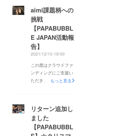
aimi課題柄への
挑戦
【PAPABUBBL
E JAPAN活動報
告】
2021/12/10 19:00
この度はクラウドファ
ンディングにご支援い
ただき、誠にありがと
もっと見る
うございました。沢山
の応援メッセージをい
ただき、一層気が引き
リターン追加し
締まる想いです！今回
ました
は若手職人aimiが課題
【PAPABUBBL
柄にチャレンジする様
子をご報告致します。
E】☆クリスマ