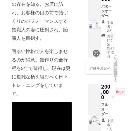
バーが
造日よ
べくお
の存在を知る。お店に訪
パター
届くの
り3ヶ月
早めに
ンオー
かは届
れ、お客様の目の前で飴づ
【保存
お召し
ダー
いてか
方法】
上がり
セット
くりのパフォーマンスする
らのお
24度以
くださ
支援
※プロ
楽し
下の冷
い閉じ
者：
飴職人の姿に圧倒され、飴
ジェク
み。 約
暗所で
2人
る
ト限定
7種類の
保存
お届
職人を目指す。
柄入
キャン
【注意
け予
40g×50
ディを
定：
事項】
袋セッ
2021
入れて
開封後
明るい性格で人を楽しませ
年12
ト お味
お届け
はなる
こ
月
はaimi
いたし
の
べくお
るのが得意。飴作りの全行
リ
デザイ
ます。
タ
早めに
ー
ン＋お
程を3年で習得し、現在は更
【原材
ン
お召し
詳細を見る
を
好きな
料】 砂
選
上がり
択
に複雑な柄を組むべく日々
味3種類
糖、水
す
くださ
る
のミッ
飴／酸
い閉じ
トレーニングをしていま
200
クスと
味料、
る
なりま
,00
香料、
残り4
す。
す。 備
着色料
0
円
考欄に
（赤
ご希望
フル
102、赤
の味を
オー
106、黄
ご入力
ダー
4、黄
くださ
キャン
5、青
支援
い。
ディ
1、青
者：
【原材
セット
2、酸化
1人