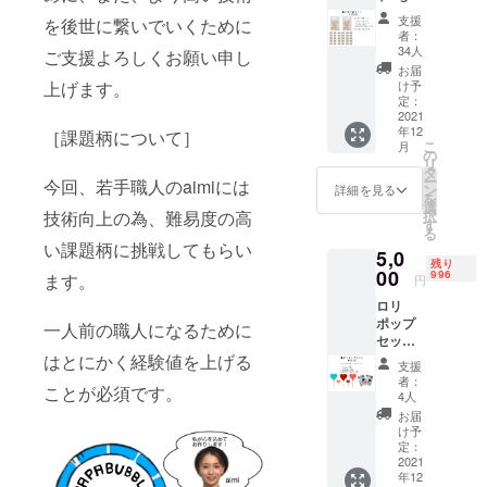
袋×30袋
4、黄
ミック
支援
を後世に繋いでいくために
セット
5、青
ス：砂
者：
※15個入
1、青
糖、水
34人
ご支援よろしくお願い申し
が2個と
2、酸化
飴／酸
お届
なりま
チタ
味料、
け予
上げます。
す。 フ
ン）
定：
香料、
ルーツ
2021
【お届
着色料
年12
ミック
［課題柄について］
け】
（赤
こ
月
ス/サン
12/25迄
の
102、赤
リ
キュー
にお届
タ
106、黄
ー
今回、若手職人のaimiには
ミック
け 【内
ン
4、黄
詳細を見る
を
ス/ハー
容量】
選
5、青
択
技術向上の為、難易度の高
トミッ
ロリ
す
1、青
る
ク
ポッ
2、酸化
い課題柄に挑戦してもらい
5,0
ス/aimi
プ 2本
チタ
残り
オリジ
00
【賞味
996
ン）
ます。
円
ナル
期限】
【内容
ロリ
ミック
製造日
量】
ポップ
スがラ
より3ヶ
一人前の職人になるために
40gBA
セット
ンダム
月 【保
G×4袋
ロリ
はとにかく経験値を上げる
に入り
存方
【賞味
支援
ポップ
ます。
法】 24
期限】
者：
ことが必須です。
×5本
【原材
度以下
4人
製造日
40gBA
料】 砂
の冷暗
より4ヶ
お届
G×2袋 ※
糖、水
所で保
け予
月 【保
色、味
飴／酸
定：
存 【注
存方
はラン
2021
味料、
意事
法】 24
年12
ダムと
香料、
項】 開
度以下