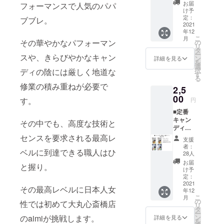
G×4袋
1、青
早めに
お届
フォーマンスで人気のパパ
セット
2、酸化
け予
お召し
公式HP
若手職
定：
チタ
ブブレ。
上がり
https://www.
2021
人がつ
ン）
くださ
年12
くった
【お届
papabubble.j
い
こ
月
ロス
その華やかなパフォーマン
の
け】
p/
リ
キャン
タ
12/25迄
ー
スや、きらびやかなキャン
ディの
ン
にお届
詳細を見る
を
詰め合
選
け 【内
公式
択
ディの陰には厳しく地道な
わせ。
す
容量】
る
YOUTUBE
お味や
40gキャ
修業の積み重ねが必要で
2,5
柄はラ
チャンネル
ンディ
00
ンダム
BAG×2
す。
円
https://www.y
に入り
袋 【賞
■定番
outube.com/
ます。
味期
キャン
【原材
その中でも、高度な技術と
限】 製
channel/UCs
ディ
料】 砂
造日よ
qriKoeg6fyv
BAG
センスを要求される最高レ
糖、水
り4ヶ月
支援
4袋セッ
Hxo5_r95rw/
飴／酸
【保存
者：
ベルに到達できる職人はひ
ト
味料、
28人
方法】
featured
40gBA
香料、
24度以
お届
と握り。
G×4袋
着色料
け予
下の冷
セット
定：
（赤
ーーーーー
暗所で
・フ
2021
102、赤
保存
その最高レベルに日本人女
ーーーーー
年12
ルーツ
106、黄
【注意
こ
月
ミック
ーーーーー
の
4、黄
事項】
性では初めて大丸心斎橋店
リ
ス ・サ
タ
5、青
開封後
ーーーーー
ー
ン
ン
のaimiが挑戦します。
1、青
詳細を見る
はなる
を
ーーーーー
キュー