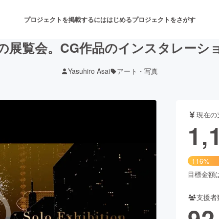
プロジェクトを掲載するには
はじめる
プロジェクトをさがす
の展覧会。CG作品のインスタレーシ
Yasuhiro Asai
アート・写真
注目のリターン
注目の新着プロジェクト
募集終了が近いプロジェクト
も
現在の
音楽
舞台・パフォーマンス
1,
ゲーム・サービス開発
フード・飲食店
116%
書籍・雑誌出版
アニメ・漫画
目標金額は1
支援者
チャレンジ
ビューティー・ヘルスケ
92