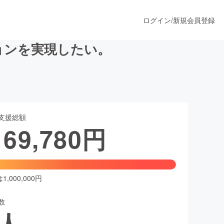
ログイン
/
新規会員登録
ョンを実現したい。
うすぐ公開されます
支援総額
プロダクト
169,780
円
ファッション
スポーツ
,000,000円
数
ア
ソーシャルグッド
人