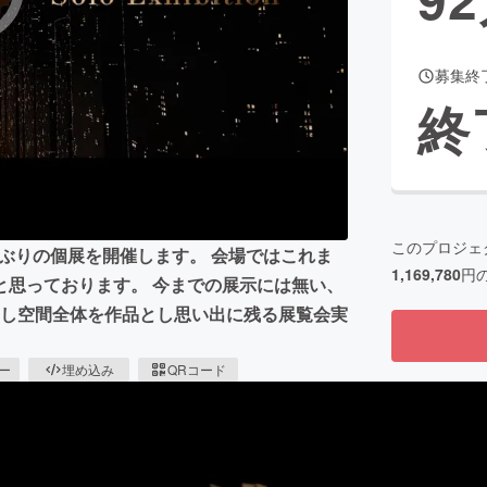
募集終
CAMPFIRE for Social Good
CAMPFIRE Creation
終
CAMPFIREふるさと納税
machi-ya
コミュニティ
このプロジェ
年ぶりの個展を開催します。 会場ではこれま
1,169,780
円
と思っております。 今までの展示には無い、
出し空間全体を作品とし思い出に残る展覧会実
ピー
埋め込み
QRコード