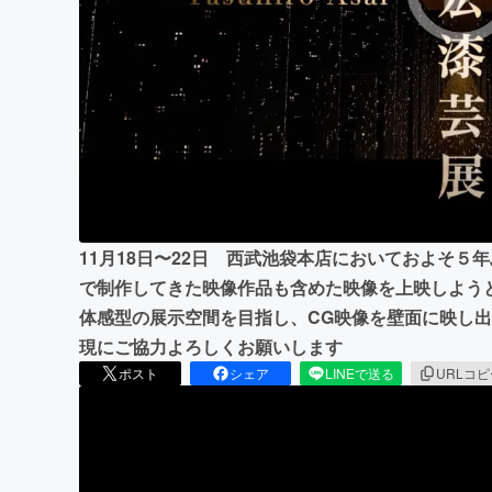
まちづくり・地域活性化
11月18日〜22日 西武池袋本店においておよそ５
で制作してきた映像作品も含めた映像を上映しよう
体感型の展示空間を目指し、CG映像を壁面に映し
現にご協力よろしくお願いします
ポスト
シェア
LINEで送る
URLコ