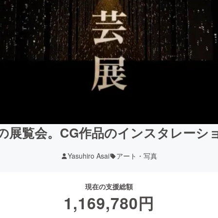
の展覧会。CG作品のインスタレーシ
Yasuhiro Asai
アート・写真
現在の支援総額
1,169,780
円