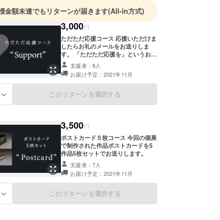
標金額未達でもリターンが届きます
(All-in方式)
3,000
円
ただただ応援コース 応援いただけま
したらお礼のメールをお送りしま
す。 「ただただ応援を」というお気
持ちいただけると嬉しいです。
支援者：8人
お届け予定：2021年11月
このリターンを選択する
る
3,500
円
ポストカード５枚コース 今回の個展
で制作された作品ポストカードを5
作品5枚セットでお送りします。
支援者：7人
お届け予定：2021年11月
このリターンを選択する
る