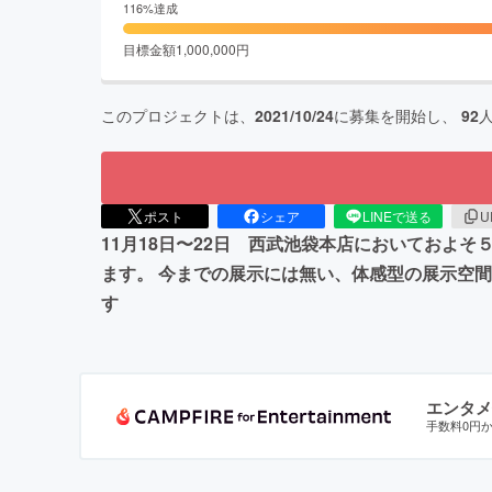
116
%達成
目標金額
1,000,000
円
このプロジェクトは、
2021/10/24
に募集を開始し、
92
ポスト
シェア
LINEで送る
U
11月18日〜22日 西武池袋本店においておよ
ます。 今までの展示には無い、体感型の展示空
す
エンタメ
手数料0円