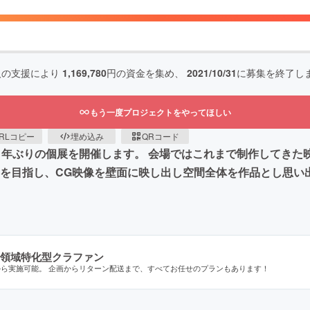
人の支援により
1,169,780
円の資金を集め、
2021/10/31
に募集を終了し
もう一度プロジェクトをやってほしい
RLコピー
埋め込み
QRコード
そ５年ぶりの個展を開催します。 会場ではこれまで制作してき
間を目指し、CG映像を壁面に映し出し空間全体を作品とし思い
領域特化型クラファン
から実施可能。 企画からリターン配送まで、すべてお任せのプランもあります！