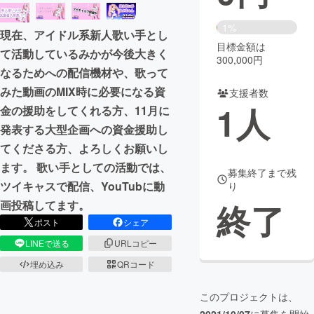
まちづくり・地域活性化
1%
現在、アイドル系新人歌い手とし
目標金額は
て活動しているみかが今後大きく
300,000円
CAMPFIRE for Social Good
CAMPFIRE Creation
なるためへの配信機材や、歌って
CAMPFIREふるさと納税
machi-ya
コミュニティ
みた動画のMIX時に必要になる資
支援者数
1
人
金の援助をしてくれる方、11月に
発表する大型企画への資金援助し
てくださる方、よろしくお願いし
ます。 歌い手としての活動では、
募集終了まで残
ツイキャスで配信、YouTubに動
り
終了
画投稿してます。
ポスト
シェア
LINEで送る
URLコピー
埋め込み
QRコード
このプロジェクトは、