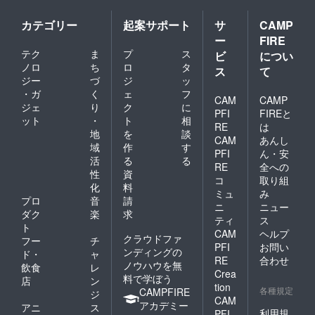
カテゴリー
起案サポート
サ
CAMP
ー
FIRE
テク
ま
プ
ス
ビ
につい
ノロ
ち
ロ
タ
ス
て
ジー
づ
ジ
ッ
・ガ
く
ェ
フ
CAM
CAMP
ジェ
り
ク
に
PFI
FIREと
ット
・
ト
相
RE
は
地
を
談
CAM
あんし
域
作
す
PFI
ん・安
活
る
る
RE
全への
性
資
コ
取り組
化
料
ミュ
み
プロ
音
請
ニ
ニュー
ダク
楽
求
ティ
ス
ト
CAM
ヘルプ
クラウドファ
フー
チ
PFI
お問い
ンディングの
ド・
ャ
RE
合わせ
ノウハウを無
飲食
レ
Crea
料で学ぼう
店
ン
tion
各種規定
CAMPFIRE
ジ
CAM
アカデミー
アニ
ス
利用規
PFI