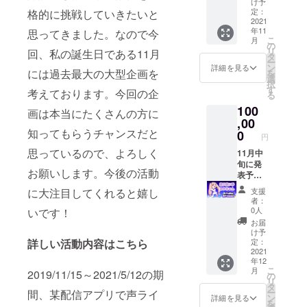
概要欄
内容な
け予
その企
に名前
定：
格的に挑戦していきたいと
どはお
画発表
2021
の掲
受けで
年11
後の概
思ってきました。なので今
載、セ
きませ
こ
月
要欄に
リフの
の
ん。
リ
回、私の誕生日である11月
て支援
希望
タ
ー
者様の
テーマ
ン
詳細を見る
には過去最大の大型企画を
を
名前の
を記載
選
択
掲載 オ
してく
す
考えております。今回の企
る
リジナ
ださ
100
ルセリ
い。 例)
画は本当にたくさんの方に
フ配布
,00
可愛い
(支援者
知ってもらうチャンスだと
妹、先
0
円
それぞ
輩と後
思っているので、よろしく
れ別)
11月中
輩、ド
discord
旬に発
キドキ
お願いします。今後の活動
の5分間
表予定
告白、
の個人
の過去
等 ま
支援
に大注目してくれると嬉し
通話へ
最大の
た、
者：
の招待
大型企
discord
0人
いです！
(3回
画の先
への招
お届
分、1回
行発表
待での
け予
に15分
その企
会話、
定：
詳しい活動内容はこちら
でも可
画発表
2021
オリジ
年12
能、) 概
後の概
ナルセ
こ
月
2019/11/15～2021/5/12の期
要欄に
要欄に
リフに
の
リ
名前の
て支援
関して
タ
ー
間、某配信アプリで声ライ
掲載、
者様の
ですが
ン
詳細を見る
を
セリフ
名前の