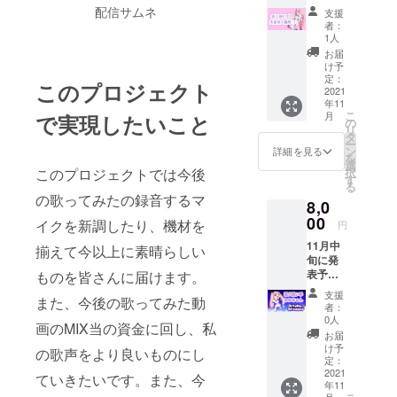
の過去
配信サムネ
支援
最大の
者：
大型企
1人
画の先
お届
行発表
け予
その企
定：
このプロジェクト
画発表
2021
年11
後の概
こ
月
で実現したいこと
要欄に
の
リ
て支援
タ
ー
者様の
ン
詳細を見る
を
名前の
選
択
このプロジェクトでは今後
掲載 備
す
る
考欄に
の歌ってみたの録音するマ
8,0
名前を
掲載し
00
イクを新調したり、機材を
円
てくだ
11月中
さい。
揃えて今以上に素晴らしい
旬に発
表予定
ものを皆さんに届けます。
の過去
支援
また、今後の歌ってみた動
最大の
者：
大型企
0人
画のMIX当の資金に回し、私
画の先
お届
行発表
け予
の歌声をより良いものにし
その企
定：
画発表
2021
ていきたいです。また、今
年11
後の概
月