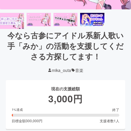
今なら古参にアイドル系新人歌い
手「みか」の活動を支援してくだ
さる方探してます！
mika_outa
音楽
現在の支援総額
3,000
円
終了
1
%達成
目標金額
300,000
円
支援者数
1
人