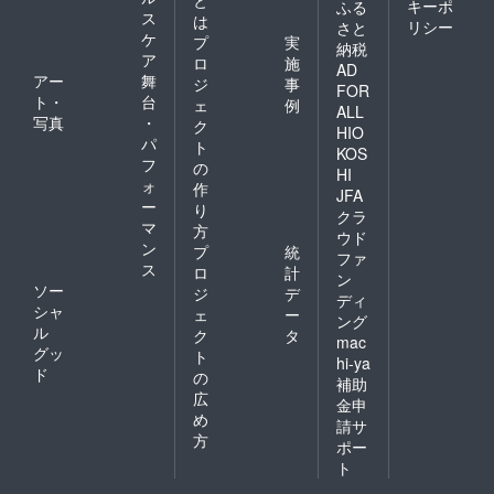
と
キーポ
ふる
ス
は
リシー
さと
ケ
プ
実
納税
ア
ロ
施
AD
アー
舞
ジ
事
FOR
ト・
台
ェ
例
ALL
写真
・
ク
HIO
パ
ト
KOS
フ
の
HI
ォ
作
JFA
ー
り
クラ
マ
方
ウド
ン
プ
統
ファ
ス
ロ
計
ン
ソー
ジ
デ
ディ
シャ
ェ
ー
ング
ル
ク
タ
mac
グッ
ト
hi-ya
ド
の
補助
広
金申
め
請サ
方
ポー
ト