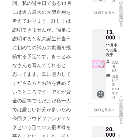
こ
要欄に
回、私の誕生日である11月
の
リ
て支援
タ
ー
には過去最大の大型企画を
者様の
ン
詳細を見る
を
名前の
選
択
考えております。詳しくは
掲載 オ
す
る
リジナ
説明できませんが、簡単に
13,
ルセリ
フ配布
000
説明すると私の誕生日当日
円
(支援者
11月中
全員共
に初めての試みの動画を投
旬に発
通) 概要
表予定
欄に名
稿する予定です。きっとみ
の過去
前を掲
支援
なさんも喜んでくれると
最大の
載して
者：
大型企
くださ
0人
思ってます。既に協力して
画の先
い。
お届
行発表
け予
くださる方とお話を進めて
その企
定：
画発表
2021
いるところです。ですが資
年11
後の概
こ
月
要欄に
の
金の面等でまだまだ私一人
リ
て支援
タ
ー
者様の
では厳しい部分が多いため
ン
詳細を見る
を
名前の
選
択
今回クラウドファンディン
掲載 オ
す
る
リジナ
グという形での支援者様を
20,
ルセリ
フ配布
000
円
募ることにしました。そし