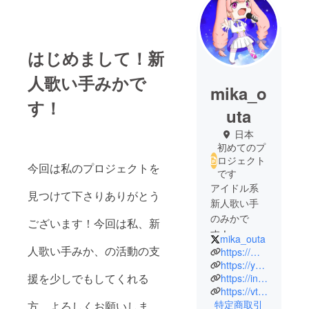
はじめまして！新
人歌い手みかで
mika_o
す！
uta
日本
初めてのプ
ロジェクト
今回は私のプロジェクトを
です
アイドル系
見つけて下さりありがとう
新人歌い手
のみかで
ございます！今回は私、新
す！
mika_outa
またまだ活
人歌い手みか、の活動の支
https://mobile.twitter.com/mika_outa
動始めたて
https://youtube.com/channel/UCu-z4LgldfThBC52Edirufg
援を少しでもしてくれる
https://instagram.com/mika_outa?r=nametag
でなんの実
https://vt.tiktok.com/ZSeRWSwp5/
績もありま
特定商取引
方、よろしくお願いしま