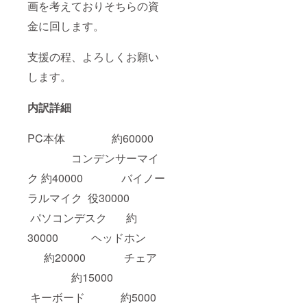
画を考えておりそちらの資
その旨
を記載
金に回します。
くださ
い。 例)
企画・
支援の程、よろしくお願い
みか 手
します。
紙・み
かちゃ
ん ま
内訳詳細
た、
discord
への招
PC本体 約60000
待での
会話、
コンデンサーマイ
オリジ
ナルセ
ク 約40000 バイノー
リフに
ラルマイク 役30000
関して
ですが
パソコンデスク 約
公序良
俗に反
30000 ヘッドホン
する内
容、法
約20000 チェア
令に違
反する
約15000
内容な
どはお
キーボード 約5000
受けで