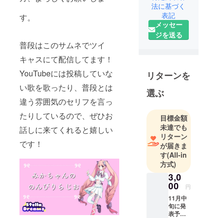
せんが、今
法に基づく
後ライブを
表記
す。
絶対にする
メッセー
ので今から
ジを送る
応援してて
普段はこのサムネでツイ
くれると嬉
キャスにて配信してます！
しいです！
YouTubeには投稿していな
リターンを
古参の方大
募集中で
い歌を歌ったり、普段とは
選ぶ
す！
違う雰囲気のセリフを言っ
また、活動
たりしているので、ぜひお
目標金額
の幅を広げ
未達でも
るためのプ
話しに来てくれると嬉しい
リターン
ロジェクト
です！
が届きま
の方行って
す
(All-in
おりますの
方式)
で支援して
3,0
くれると嬉
00
円
しいです！
11月中
旬に発
表予定