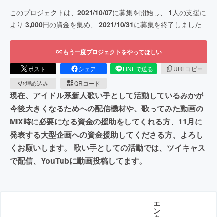
このプロジェクトは、
2021/10/07
に募集を開始し、
1
人の支援に
より
3,000
円の資金を集め、
2021/10/31
に募集を終了しました
もう一度プロジェクトをやってほしい
ポスト
シェア
LINEで送る
URLコピー
埋め込み
QRコード
現在、アイドル系新人歌い手として活動しているみかが
今後大きくなるためへの配信機材や、歌ってみた動画の
MIX時に必要になる資金の援助をしてくれる方、11月に
発表する大型企画への資金援助してくださる方、よろし
くお願いします。 歌い手としての活動では、ツイキャス
で配信、YouTubに動画投稿してます。
エ
ン