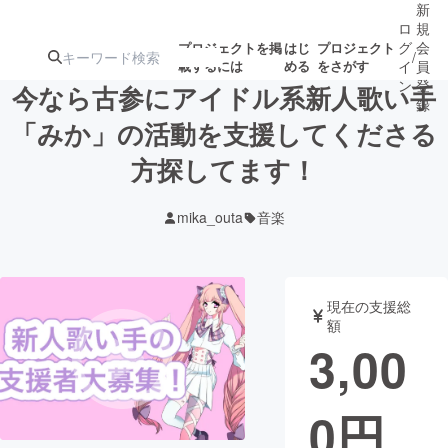
新
ロ
規
グ
会
プロジェクトを掲
はじ
プロジェクト
/
載するには
める
をさがす
イ
員
ン
登
今なら古参にアイドル系新人歌い手
録
「みか」の活動を支援してくださる
方探してます！
人気のプロ
注目のリ
注目の新着プロ
募集終了が近いプ
もうすぐ公開
ジェクト
ターン
ジェクト
ロジェクト
されます
mika_outa
音楽
アート・写真
音楽
現在の支援総
テクノロジー・ガジェット
ゲーム・サ
額
3,00
映像・映画
書籍・雑誌
0
円
ビジネス・起業
チャレンジ