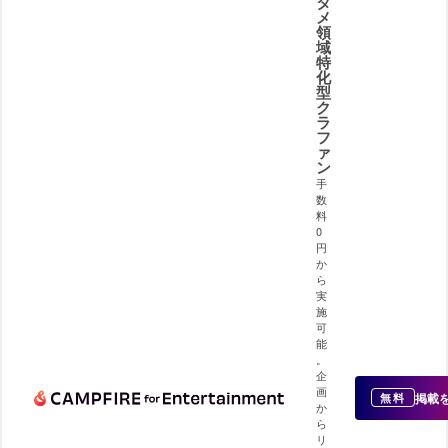
タ
メ
領
域
特
化
型
ク
ラ
フ
ァ
ン
手
数
料
0
円
か
ら
実
施
可
能
。
企
画
掲載
無料
か
ら
リ