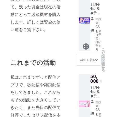
(支援者
11月中
全員共
て、残った資金は現在の活
旬に発
通)
表予定
discord
動にとって必須機材を購入
の過去
の5分間
支援
最大の
します。詳しくは資金の使
の個人
者：
大型企
通話へ
0人
い道をご覧下さい。
画の先
の招待
お届
行発表
概要欄
け予
その企
に名前
定：
画発表
2021
を掲載
年11
後の概
してく
こ
月
要欄に
ださ
の
リ
て支援
い。 ま
タ
ー
者様の
た、
ン
詳細を見る
これまでの活動
を
名前の
discord
選
択
掲載 オ
への招
す
る
リジナ
待での
50,
ルセリ
会話内
私はこれまでずっと配信ア
フ配布
000
容につ
円
(支援者
プリで、歌配信や雑談配信
いてで
11月中
それぞ
すが公
をしてきました。これから
旬に発
れ別)
序良俗
表予定
discord
に反す
もその活動を大きくしてい
の過去
の5分間
る内
支援
最大の
の個人
容、法
者：
きたく、また先日の配信で
大型企
通話へ
令に違
0人
画の先
の招待
反する
お届
好評でしたセリフ配信を本
行発表