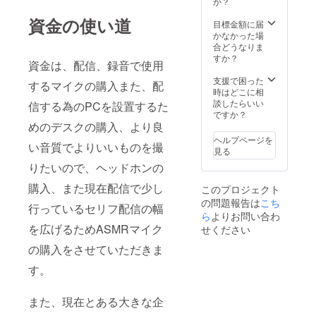
か？
反する
け 概要
資金の使い道
内容な
欄に名
目標金額に届
どはお
前の掲
かなかった場
受けで
載、セ
合どうなりま
きませ
リフの
すか？
資金は、配信、録音で使用
ん。
希望
テーマ
支援で困った
するマイクの購入また、配
を記載
時はどこに相
してく
談したらいい
信する為のPCを設置するた
ださ
ですか？
い。 例)
めのデスクの購入、より良
可愛い
ヘルプページを
い音質でよりいいものを撮
妹、先
見る
輩と後
りたいので、ヘッドホンの
輩、ド
キドキ
購入、また現在配信で少し
このプロジェクト
告白、
の問題報告は
こち
等 ま
行っているセリフ配信の幅
た、大
ら
よりお問い合わ
型企画
を広げるためASMRマイク
せください
への名
前と手
の購入をさせていただきま
紙への
す。
名前を
別にし
たい方
また、現在とある大きな企
は概要
欄にて