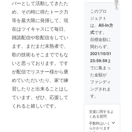
公序良
選
バーとして活動してきたた
択
の希望
掲載 オ
俗に反
す
る
テーマ
リジナ
する内
このプロ
め、その時に得たトーク力
を記載
ルセリ
容、法
ジェクト
してく
フ配布
令に違
等を最大限に発揮して、現
ださ
(支援者
反する
は、
All-In方
い。 例)
それぞ
在はツイキャスにて毎日、
内容な
式
です。
可愛い
れ別)
どはお
雑談配信や歌配信をしてい
妹、先
discord
受けで
目標金額に
輩と後
の5分間
きませ
ます。まだまだ未熟者で、
関わらず、
輩、ド
の個人
ん。
キドキ
通話へ
2021/10/31
歌の技術もそこまででもな
告白、
の招待
23:59:59
ま
等 ま
(3回
いと思っております。です
た、
分、1回
でに集まっ
discord
に15分
が配信でリスナー様から褒
た金額が
への招
でも可
めていただいたり、家で練
待での
能、) 実
ファンディ
会話、
写踊っ
習したりと出来ることはし
ングされま
オリジ
てみた
ナルセ
の動画
す。
ています。ぜひ、応援して
リフに
＆大型
関して
企画を1
くれると嬉しいです。
ですが
枚の
支援に関するよ
公序良
DVDに
くある質問
俗に反
して、
する内
直筆手
手数料はいく
容、法
紙付き
らかかります
令に違
でお届