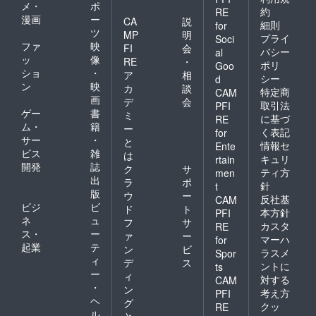
メ・
ポ
約
RE
漫画
ー
CA
説
細則
for
ツ
MP
明
プライ
Soci
ファ
映
FI
会
バシー
al
ッ
像
RE
・
ポリ
Goo
ショ
・
ア
相
シー
d
ン
映
カ
談
特定商
CAM
画
デ
会
取引法
PFI
ゲー
書
ミ
に基づ
RE
ム・
籍
ー
く表記
for
サー
・
と
情報セ
Ente
ビス
雑
は
キュリ
rtain
開発
誌
ク
サ
ティ方
men
出
ラ
ポ
針
t
版
ウ
ー
反社基
CAM
ビジ
ビ
ド
ト
本方針
PFI
ネ
ュ
フ
サ
カスタ
RE
ス・
ー
ァ
ー
マーハ
for
起業
テ
ン
ビ
ラスメ
Spor
ィ
デ
ス
ントに
ts
ー
ィ
対する
CAM
・
ン
考え方
PFI
ヘ
グ
クッ
RE
ル