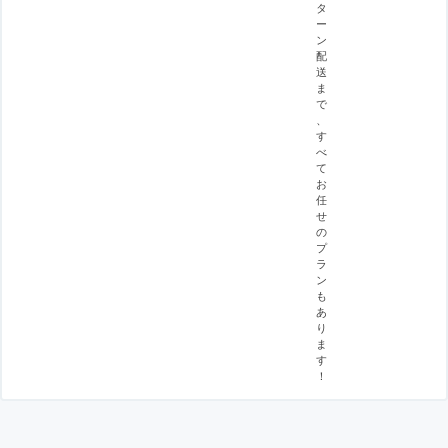
タ
ー
ン
配
送
ま
で
、
す
べ
て
お
任
せ
の
プ
ラ
ン
も
あ
り
ま
す
！