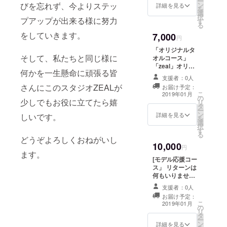
ー
びを忘れず、今よりステッ
ン
詳細を見る
を
選
択
プアップが出来る様に努力
す
る
をしていきます。
7,000
円
「オリジナルタ
そして、私たちと同じ様に
オルコース」
「zeal」オリジ
何かを一生懸命に頑張る皆
ナルタオル
支援者：0人
（フェイスタオ
さんにこのスタジオZEALが
お届け予定：
ル）をお届け致
こ
2019年01月
の
します。
少しでもお役に立てたら嬉
リ
タ
ー
ン
詳細を見る
しいです。
を
選
択
す
る
どうぞよろしくおねがいし
10,000
円
ます。
[モデル応援コー
ス」 リターンは
何もいりませ
ん！ ただただモ
支援者：0人
デル達を応援し
お届け予定：
たい！という
こ
2019年01月
の
方。 感謝の気持
リ
タ
ちを込めてモデ
ー
ン
ル達のポスト
詳細を見る