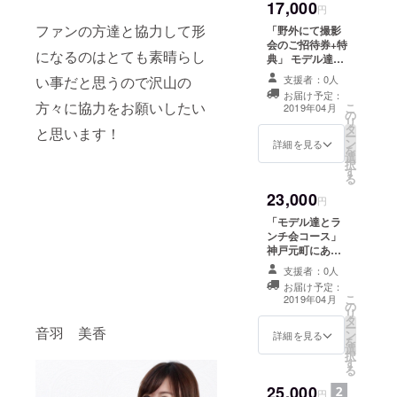
お願いしていま
17,000
ます。 カメラを
円
す。 ※場所は神
始めたばかりの
ファンの方達と協力して形
戸を予定してお
「野外にて撮影
方でもどうぞお
ります。
会のご招待券+特
越しください。
になるのはとても素晴らし
典」 モデル達の
楽しく撮影をし
撮影会にご招待
い事だと思うので沢山の
ながら交流の場
支援者：0人
致します。 モデ
を持てたらと
お届け予定：
ル２人に対しカ
方々に協力をお願いしたい
こ
思っておりま
2019年04月
の
メラマン１０人
リ
す。 ※機材の貸
タ
程度を予定。 時
と思います！
ー
し出しはお断り
ン
間は２時間を予
詳細を見る
を
しております。
選
定しています。
択
カメラ等は持参
す
カメラを始めた
る
をお願い致しま
ばかりの方でも
す。 ※現地集
23,000
どうぞお越しく
円
合、現地解散を
ださい。 楽しく
お願いしていま
「モデル達とラ
撮影をしながら
す。 特典と致し
ンチ会コース」
交流の場を持て
まして、オリジ
神戸元町にある
たらと思ってお
ナルポストカー
カフェにて２時
ります。 ※機材
支援者：0人
ドをプレゼント
間ほど美味しい
の貸し出しはお
お届け予定：
いたします。 撮
ランチを食べな
こ
断りしておりま
2019年04月
の
影会後、モデル
がら モデル達と
リ
す。 特典と致し
タ
とツーショット
一緒にお話しし
ー
まして、オリジ
音羽 美香
ン
写真をお撮りい
ましょう！ 少人
詳細を見る
を
ナルポストカー
選
たします。
数を予定してい
択
ドをプレゼン
す
ますので、お一
る
ト！ 撮影会後、
人でもお気軽に
モデルとツー
25,000
お越しくださ
円