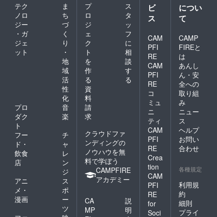
テク
ま
プ
ス
ビ
につい
ノロ
ち
ロ
タ
ス
て
ジー
づ
ジ
ッ
・ガ
く
ェ
フ
CAM
CAMP
ジェ
り
ク
に
PFI
FIREと
ット
・
ト
相
RE
は
地
を
談
CAM
あんし
域
作
す
PFI
ん・安
活
る
る
RE
全への
性
資
コ
取り組
化
料
ミュ
み
プロ
音
請
ニ
ニュー
ダク
楽
求
ティ
ス
ト
CAM
ヘルプ
クラウドファ
フー
チ
PFI
お問い
ンディングの
ド・
ャ
RE
合わせ
ノウハウを無
飲食
レ
Crea
料で学ぼう
店
ン
tion
各種規定
CAMPFIRE
ジ
CAM
アカデミー
アニ
ス
利用規
PFI
メ・
ポ
約
RE
漫画
ー
CA
説
細則
for
ツ
MP
明
プライ
Soci