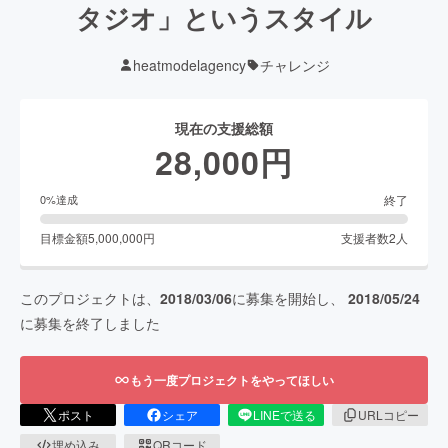
タジオ」というスタイル
heatmodelagency
チャレンジ
現在の支援総額
28,000
円
終了
0
%達成
目標金額
5,000,000
円
支援者数
2
人
このプロジェクトは、
2018/03/06
に募集を開始し、
2018/05/24
に募集を終了しました
もう一度プロジェクトをやってほしい
ポスト
シェア
LINEで送る
URLコピー
埋め込み
QRコード