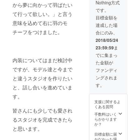
Nothing方式
から夢に向かって羽ばたい
ます） ・オリジ
ナルタオル
です。
て行って欲しい。」と言う
（HEAT） ・撮
目標金額を
影会（スタジオ
意味を込めて右に羽のモ
or野外よりお選
達成した場
び頂けます） ・
チーフをつけました。
合にのみ、
食事会 ・ネーム
プレート ・２
2018/05/24
ショット写真券
23:59:59
ま
・オリジナル
フォトブック
でに集まっ
内装についてはまだ検討中
た金額が
ですが、モデル達と今まで
ファンディ
ングされま
と違うスタジオを作りたい
す。
と、話し合いを進めていま
す。
支援に関するよ
くある質問
皆さんにも少しでも愛され
手数料はいく
るスタジオを完成できたら
らかかります
か？
と思います。
目標金額に届
かなかった場