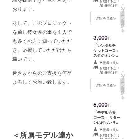
お届け予定：
のメッセージ
こ
2019年01月
の
おります。
カード 応援モデ
リ
タ
ル（堂元うら
ー
ン
あ、sakula、音
詳細を見る
を
そして、このプロジェクト
選
羽美香、愛香）
択
す
の中から１名を
る
を通し彼女達の事を１人で
ご指名くださ
3,000
い。 ※指定がな
円
も多くの方に知っていただ
かった場合、ラ
「レンタルチ
ンダムか集合写
き、応援していただけたら
ケットコース」
真を送らせてい
スタジオレンタ
ただきます。
幸いです。
ル券５枚セット
支援者：0人
（１時間５枚
お届け予定：
セット） ※zeal
皆さまからのご支援を何卒
こ
2019年01月
の
スタジオでのみ
リ
タ
使用可能です。
よろしくお願い致します。
ー
ン
詳細を見る
を
選
択
す
る
5,000
円
「モデル応援
コース」 リター
ンは何もいりま
せん！ ただただ
支援者：0人
＜所属モデル達か
モデル達を応援
お届け予定：
したい！という