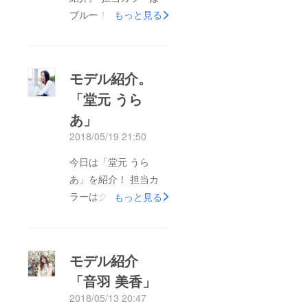
ブルー！ 一見猫顔で
もっと見る
すが、実は犬が好きな
んだとか。 犬のよう
に人懐っこい性格の反
モデル紹介。
面、ミステリアスな雰
「堂元 うら
囲気もある彼女。 カ
あ」
メラを向けると一瞬に
してモデルモードに入
2018/05/19 21:50
れる、プロ意識の高い
今日は「堂元 うら
モデルです！
あ」を紹介！ 担当カ
ラーはグリーン。 よ
もっと見る
くクール系に見られま
すが、実は天然な一面
もある彼女。 HEATを
モデル紹介
引っ張るお姉さんキャ
「音羽 美香」
ラとして、このプロ
2018/05/13 20:47
ジェクトのリーダーを