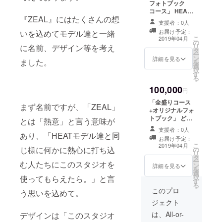
きます。（希望
フォトブック
・オリジナルタ
者様のみ） ※ス
コース」 HEAT
オル（HEAT）
『ZEAL』にはたくさんの想
タジオに飾られ
モデルオリジナ
・撮影会（スタ
支援者：0人
るのを希望され
ルのフォトブッ
ジオor野外より
お届け予定：
いを込めてモデル達と一緒
ない方にはネー
ク（非売品）送
こ
お選び頂けま
2019年04月
の
ムプレートをご
付させていただ
リ
に名前、デザイン等を考え
す） ・食事会 ・
タ
自宅に送らせて
きます。
ー
ネームプレート
ン
いただきます。
詳細を見る
ました。
を
・２ショット写
選
特典といたしま
択
真券
す
して、応援モデ
る
ル（堂元うら
100,000
あ、sakula、音
円
羽美香、愛香）
「全盛りコース
まず名前ですが、「ZEAL」
の中から１名の
+オリジナルフォ
オリジナルポス
トブック」 どれ
とは「熱意」と言う意味が
トカードをプレ
かなんて選べな
ゼントいたしま
支援者：0人
い！全部欲しい
あり、「HEATモデル達と同
す。 ※指名制あ
お届け予定：
です！という
こ
り ※指名頂いた
2019年04月
じ様に何かに熱心に打ち込
の
方。 ・モデルの
リ
モデルが直筆で
タ
チェキ３枚（指
ー
メッセージカー
む人たちにこのスタジオを
ン
名制あり） ・オ
詳細を見る
を
ドを書かせてい
選
リジナルポスト
択
使ってもらえたら。」と言
ただきます。
す
カード１枚 ・レ
る
ンタルチケット
このプロ
う思いを込めて。
３枚 ・オリジナ
ジェクト
ルTシャツ（ホワ
イトorネイビー
は、All-or-
デザインは「このスタジオ
よりお選び頂け