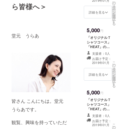
こ
2019年01月
の
方。 感謝の気持
ら皆様へ＞
リ
タ
ちを込めてモデ
ー
ン
ル達のポスト
詳細を見る
を
選
カードを送られ
択
す
ていただきま
る
す。 応援モデル
5,000
（堂元うらあ、
円
堂元 うらあ
sakula、音羽美
「オリジナルＴ
香、愛香）の中
シャツコース」
から１名のオリ
「HEAT」のオ
ジナルポスト
リジナルTシャツ
カードを送付さ
支援者：0人
１枚をプレゼン
せていただきま
お届け予定：
ト（ホワイト）
こ
す。 ※指名制あ
2019年01月
の
※男女兼用Mサイ
リ
り
タ
ズ
ー
ン
詳細を見る
を
選
択
す
る
5,000
円
「オリジナルＴ
皆さん こんにちは。堂元
シャツコース」
うらあです。
「HEAT」のオ
リジナルTシャツ
支援者：0人
１枚をプレゼン
お届け予定：
観覧、興味を持っていただ
ト（ネイビー）
こ
2019年01月
の
※男女兼用Mサイ