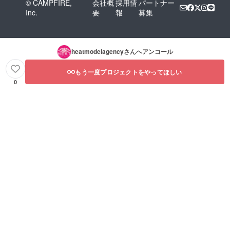
© CAMPFIRE,
会社概
採用情
パートナー
Inc.
要
報
募集
heatmodelagency
さんへアンコール
もう一度プロジェクトをやってほしい
0