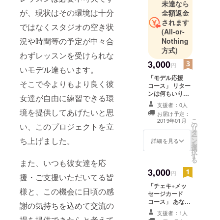
未達なら
が、現状はその環境は十分
全額返金
されます
ではなくスタジオの空き状
(All-or-
況や時間等の予定が中々合
Nothing
方式)
わずレッスンを受けられな
3,000
円
いモデル達もいます。
「モデル応援
そこで今よりもより良く彼
コース」 リター
ンは何もいりま
女達が自由に練習できる環
せん！ ただただ
支援者：0人
モデル達を応援
境を提供してあげたいと思
お届け予定：
したい！という
こ
2019年01月
の
方。 感謝の気持
い、このプロジェクトを立
リ
タ
ちを込めてモデ
ー
ち上げました。
ン
ル達のポスト
詳細を見る
を
選
カードを送られ
択
す
ていただきま
る
また、いつも彼女達を応
す。 ポストカー
3,000
ドは堂元うら
円
援・ご支援いただいてる皆
あ、sakula、音
「チェキ+メッ
羽美香、愛香の
様と、この機会に日頃の感
セージカード
集合写真を送付
コース」 あなた
させていただき
謝の気持ちを込めて交流の
の応援モデルの
ます。
支援者：1人
チェキ２枚+お礼
場を提供できたらと考えて