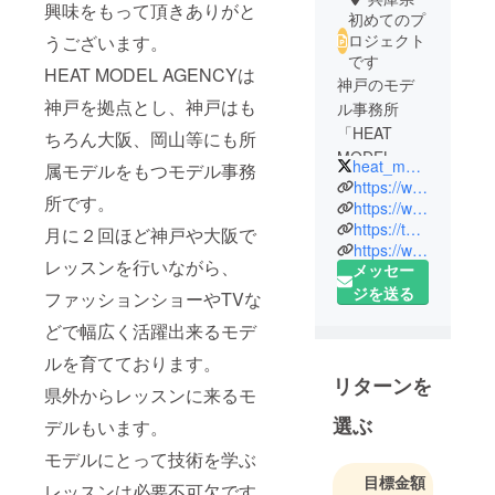
興味をもって頂きありがと
初めてのプ
ロジェクト
うございます。
です
HEAT MODEL AGENCYは
神戸のモデ
神戸を拠点とし、神戸はも
ル事務所
「HEAT
ちろん大阪、岡山等にも所
MODEL
heat_model
属モデルをもつモデル事務
AGENCY』
https://www.heat-model.com/
所です。
です。
https://www.facebook.com/heat.model.agency/
https://twitter.com/heat_model
月に２回ほど神戸や大阪で
https://www.instagram.com/heatmodelagency/
レッスンを行いながら、
メッセー
ジを送る
ファッションショーやTVな
どで幅広く活躍出来るモデ
ルを育てております。
リターンを
県外からレッスンに来るモ
選ぶ
デルもいます。
モデルにとって技術を学ぶ
目標金額
レッスンは必要不可欠です