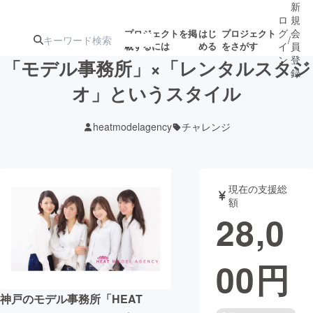
新
ロ
規
グ
会
プロジェクトを掲
はじ
プロジェクト
/
載するには
める
をさがす
イ
員
ン
登
「モデル事務所」×「レンタルスタジ
録
オ」というスタイル
人気のプロ
注目のリ
注目の新着プロ
募集終了が近いプ
もうすぐ公開
heatmodelagency
チャレンジ
ジェクト
ターン
ジェクト
ロジェクト
されます
アート・写真
音楽
現在の支援総
額
28,0
テクノロジー・ガジェット
ゲーム・サ
00
円
映像・映画
書籍・雑誌
神戸のモデル事務所「HEAT
ビジネス・起業
チャレンジ