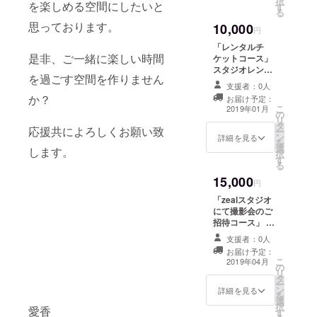
択
を楽しめる空間にしたいと
す
る
思っております。
10,000
円
「レンタルチ
是非、ご一緒に楽しい時間
ケットコース」
スタジオレンタ
を過ごす空間を作りません
ル券１５枚セッ
支援者：0人
ト（１時間を１
か？
お届け予定：
５枚つづり）
こ
2019年01月
の
※zealスタジオで
リ
タ
のみ使用可能で
応援共によろしくお願い致
ー
ン
す。
詳細を見る
を
選
します。
択
す
る
15,000
円
「zealスタジオ
にて撮影会のご
招待コース」 ス
タジオが完成
支援者：0人
後、モデル達の
お届け予定：
撮影会にご招待
こ
2019年04月
の
致します。 モデ
リ
タ
ル２人に対しカ
ー
ン
メラマン１０人
詳細を見る
を
選
程度を予定。 時
択
愛香
す
間は２時間を予