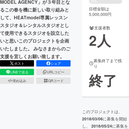
0%
MODEL AGENCY」が３年目とな
目標金額は
るこの春を機に新しい取り組みと
まちづくり・地域活性化
5,000,000円
して、HEATmodel専属レッスン
スタジオ＆レンタルスタジオとし
支援者数
CAMPFIRE for Social Good
CAMPFIRE Creation
て使用できるスタジオを設立した
2
人
CAMPFIREふるさと納税
machi-ya
コミュニティ
いと思いこのプロジェクトを企画
いたしました。 みなさまからのご
支援を宜しくお願い致します。
募集終了まで残
ポスト
シェア
り
LINEで送る
URLコピー
終了
埋め込み
QRコード
このプロジェクトは、
2018/03/06
に募集を開始
し、
2018/05/24
に募集を