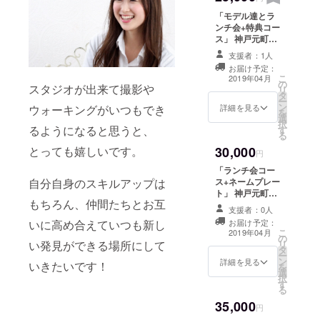
ショット写真を
い。 ※ランチは
お撮りいたしま
「モデル達とラ
ワンプレート+ワ
す。
ンチ会+特典コー
ンドリンクを予
ス」 神戸元町に
定しています。
あるカフェにて
※現地集合、現地
支援者：1人
２時間ほど美味
解散でお願い致
お届け予定：
しいランチを食
します。 ※ラン
こ
2019年04月
の
べながら モデル
スタジオが出来て撮影や
チ会は平日を予
リ
タ
達と一緒にお話
定しています。
ー
ン
ししましょう！
詳細を見る
ウォーキングがいつもでき
を
選
少人数を予定し
択
るようになると思うと、
す
ていますので、
る
お一人でもお気
とっても嬉しいです。
30,000
軽にお越しくだ
円
さい。 ※ランチ
「ランチ会コー
はワンプレート
自分自身のスキルアップは
ス+ネームプレー
+ワンドリンクを
ト」 神戸元町に
予定していま
もちろん、仲間たちとお互
あるカフェにて
す。 ※現地集
支援者：0人
２時間ほど美味
合、現地解散で
いに高め合えていつも新し
お届け予定：
しいランチを食
こ
お願い致しま
2019年04月
の
べながら モデル
い発見ができる場所にして
リ
す。 ※ランチ会
タ
達と一緒にお話
ー
は平日を予定し
ン
ししましょう！
詳細を見る
いきたいです！
を
ています。 特典
選
少人数を予定し
択
と致しまして、
す
ていますので、
る
オリジナルポス
お一人でもお気
トカードをプレ
35,000
軽にお越しくだ
円
ゼント！ 食事会
さい。 ※ランチ