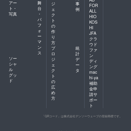
アー
舞
ジ
事
FOR
ト・
台
ェ
例
ALL
写真
・
ク
HIO
パ
ト
KOS
フ
の
HI
ォ
作
JFA
ー
り
クラ
マ
方
ウド
ン
プ
統
ファ
ス
ロ
計
ン
ソー
ジ
デ
ディ
シャ
ェ
ー
ング
ル
ク
タ
mac
グッ
ト
hi-ya
ド
の
補助
広
金申
め
請サ
方
ポー
ト
「QRコード」は株式会社デンソーウェーブの登録商標です。