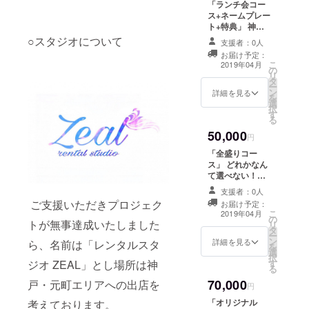
後モデルとツー
「ランチ会コー
はワンプレート
ショット写真を
ス+ネームプレー
+ワンドリンクを
お撮りいたしま
ト+特典」 神戸
予定していま
す。
元町にあるカ
○スタジオについて
す。 ※現地集
支援者：0人
フェにて２時間
合、現地解散で
お届け予定：
ほど美味しいラ
こ
お願い致しま
2019年04月
の
ンチを食べなが
リ
す。 ※ランチ会
タ
ら モデル達と一
ー
は平日を予定し
ン
緒にお話ししま
詳細を見る
を
ています。 ※
選
しょう！ 少人数
択
ネームプレート
す
を予定していま
る
は、スタジオの
すので、お一人
入り口付近に名
50,000
でもお気軽にお
円
前入りのプレー
越しください。
トを飾らせて頂
「全盛りコー
※ランチはワンプ
きます。（希望
ス」 どれかなん
レート+ワンドリ
者様のみ） ※ス
て選べない！全
ンクを予定して
タジオに飾られ
部欲しいです！
います。 ※現地
支援者：0人
るのを希望され
という方。 ・モ
ご支援いただきプロジェク
集合、現地解散
お届け予定：
ない方にはネー
デルのチェキ３
こ
でお願い致しま
2019年04月
の
ムプレートをご
枚（指名制あ
トが無事達成いたしました
リ
す。 ※ランチ会
タ
自宅に送らせて
り） ・オリジナ
ー
は平日を予定し
ン
いただきます。
ルポストカード
詳細を見る
ら、名前は「レンタルスタ
を
ています。 ※
選
１枚 ・レンタル
択
ネームプレート
ジオ ZEAL」とし場所は神
す
チケット３枚 ・
る
は、スタジオの
オリジナルTシャ
入り口付近に名
70,000
戸・元町エリアへの出店を
ツ（ホワイトor
円
前入りのプレー
ネイビーよりお
トを飾らせて頂
「オリジナル
考えております。
選び頂けます）