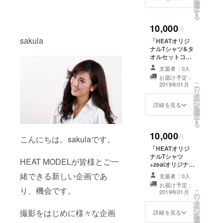
を
選
カード、モデル
択
す
直筆メッセージ
る
カードのを送ら
10,000
れていただきま
円
す。 応援モデル
sakula
「HEATオリジ
（堂元うらあ、
ナルTシャツ&タ
sakula、音羽美
オルセットコー
香、愛香）の中
ス」 HEATオリ
から１名のオリ
支援者：0人
ジナルTシャツ
ジナルポスト
お届け予定：
（ホワイト）と
こ
カードを送付さ
2019年01月
の
オリジナルタオ
リ
せていただきま
タ
ル（ピンク）を
ー
す。 ※指名制あ
ン
セットでお届け
詳細を見る
を
り ※指名頂いた
選
いたします。
択
モデルが直筆で
す
る
メッセージカー
ドを書かせてい
10,000
円
こんにちは。sakulaです。
ただきます。
「HEATオリジ
ナルTシャツ
HEAT MODELが皆様とご一
+zealオリジナル
タオルコース」
緒できる新しい企画であ
支援者：0人
HEATオリジナ
お届け予定：
ルTシャツ（ネイ
り、機会です。
こ
2019年01月
の
ビー）+zealオリ
リ
タ
ジナルタオルを
ー
撮影をはじめに様々な企画
ン
セットにしてお
詳細を見る
を
選
届けします。