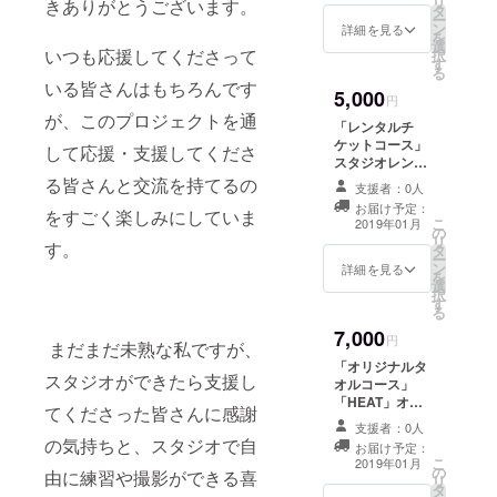
リ
きありがとうございます。
タ
ズ
ー
ン
詳細を見る
を
選
いつも応援してくださって
択
す
る
いる皆さんはもちろんです
5,000
円
が、このプロジェクトを通
「レンタルチ
ケットコース」
して応援・支援してくださ
スタジオレンタ
ル券７枚セット
る皆さんと交流を持てるの
支援者：0人
（１時間７枚
お届け予定：
をすごく楽しみにしていま
セット） ※zeal
こ
2019年01月
の
スタジオでのみ
リ
す。
タ
使用可能です。
ー
ン
詳細を見る
を
選
択
す
る
7,000
円
まだまだ未熟な私ですが、
「オリジナルタ
スタジオができたら支援し
オルコース」
「HEAT」オリ
てくださった皆さんに感謝
ジナルタオル
支援者：0人
（フェイスタオ
の気持ちと、スタジオで自
お届け予定：
ル）をお届け致
こ
2019年01月
の
します。
由に練習や撮影ができる喜
リ
タ