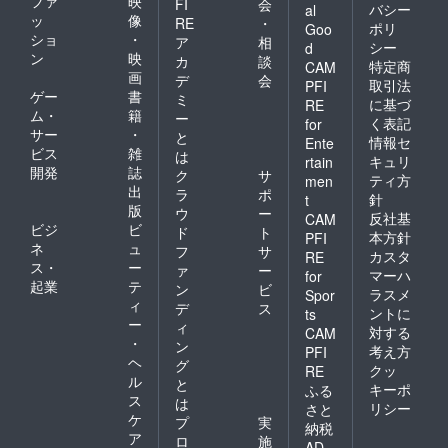
ファ
映
FI
会
バシー
al
ッ
像
RE
・
ポリ
Goo
ショ
・
ア
相
シー
d
ン
映
カ
談
特定商
CAM
画
デ
会
取引法
PFI
ゲー
書
ミ
に基づ
RE
ム・
籍
ー
く表記
for
サー
・
と
情報セ
Ente
ビス
雑
は
キュリ
rtain
開発
誌
ク
サ
ティ方
men
出
ラ
ポ
針
t
版
ウ
ー
反社基
CAM
ビジ
ビ
ド
ト
本方針
PFI
ネ
ュ
フ
サ
カスタ
RE
ス・
ー
ァ
ー
マーハ
for
起業
テ
ン
ビ
ラスメ
Spor
ィ
デ
ス
ントに
ts
ー
ィ
対する
CAM
・
ン
考え方
PFI
ヘ
グ
クッ
RE
ル
と
キーポ
ふる
ス
は
リシー
さと
ケ
プ
実
納税
ア
ロ
施
AD