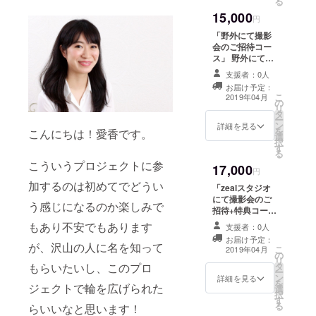
る
定しています。
15,000
カメラを始めた
円
ばかりの方でも
「野外にて撮影
どうぞお越しく
会のご招待コー
ださい。 楽しく
ス」 野外にてモ
撮影をしながら
デル達の撮影会
交流の場を持て
支援者：0人
にご招待致しま
たらと思ってお
お届け予定：
す。 モデル２人
こ
ります。 ※機材
2019年04月
の
に対しカメラマ
リ
の貸し出しはお
タ
ン１０人程度を
ー
断りしておりま
ン
予定。 時間は２
詳細を見る
を
す。カメラ等は
こんにちは！愛香です。
選
時間を予定して
択
持参をお願い致
す
います。 カメラ
る
します。 ※現地
を始めたばかり
こういうプロジェクトに参
集合、現地解散
17,000
の方でもどうぞ
円
をお願いしてい
お越しくださ
加するのは初めてでどうい
ます。
「zealスタジオ
い。 楽しく撮影
にて撮影会のご
う感じになるのか楽しみで
をしながら交流
招待+特典コー
の場を持てたら
ス」 スタジオが
もあり不安でもあります
と思っておりま
支援者：0人
完成後、モデル
す。 ※機材の貸
お届け予定：
達の撮影会にご
が、沢山の人に名を知って
こ
し出しはお断り
2019年04月
の
招待致します。
リ
しております。
もらいたいし、このプロ
タ
モデル２人に対
ー
カメラ等は持参
ン
しカメラマン１
詳細を見る
を
をお願い致しま
ジェクトで輪を広げられた
選
０人程度を予
択
す。 ※現地集
す
定。 時間は２時
る
合、現地解散を
らいいなと思います！
間を予定してい