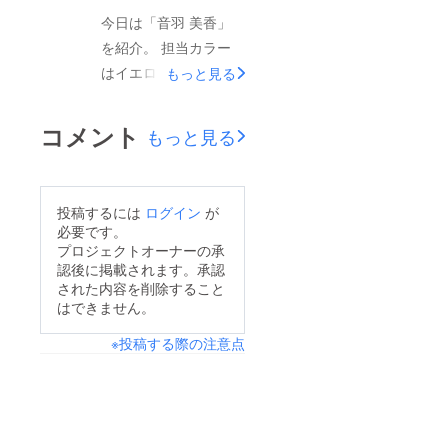
務めています。
今日は「音羽 美香」
を紹介。 担当カラー
はイエロー！ 現在、
もっと見る
８代目城崎温泉観光大
使を務めています。カ
コメント
もっと見る
フェ巡りとカメラが趣
味の彼女。 HEATの可
愛い系担当ですが、意
投稿するには
ログイン
が
外とサバサバとしたお
必要です。
姉さんタイプな面も！
プロジェクトオーナーの承
認後に掲載されます。承認
された内容を削除すること
はできません。
※投稿する際の注意点