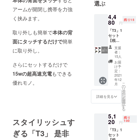
本体の背面をタッチ
すると
品、工家電
選ぶ
製品、面白
アームが開閉し携帯を力強
く便利を追
4,4
く挟みます。
残り15
80
求するよう
円
に構成され
「T3」1
取り外しも簡単で
本体の背
ています。
セット
【税・
面にタッチするだけで
簡単
チームの目
送料
支援
標は、高品
に取り外し。
込】 30
者：
名様限
質で「便
15人
定価
お届
利」「面白
さらにセットするだけで
格！
け予
い」「革新
【一般
定：
15wの超高速充電
もできる
販売予
2021
的」をお客
年12
定価格
優れモノ。
様の手にを
こ
月
の6400
の
リ
モットーに
円から
タ
ー
30％オ
ン
詳細を見る
運営してお
を
フ】 ※
選
択
ります。是
デザイ
す
る
ン・仕
非私たちの
5,1
様は変
商品をその
残り
スタイリッシュす
更にな
20
100
円
手にお取り
る可能
「T3」1
性もご
ぎる「T3」 是非
ください。
セット
ざいま
【税・