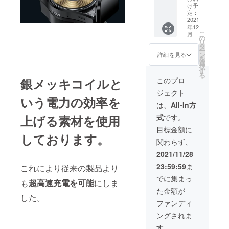
定価格
ご注文
け予
の
状況、
定：
12800
2021
使用部
年12
円から
材の供
こ
月
11％オ
給状
の
リ
フ】 ※
況、製
タ
ー
デザイ
造工程
ン
詳細を見る
を
ン・仕
上の都
選
択
様は変
合等に
す
る
更にな
より出
このプロ
銀メッキコイルと
る可能
荷時期
ジェクト
性もご
が遅れ
いう電力の効率を
ざいま
る場合
は、
All-In方
す。ご
があり
式
です。
上げる素材
を使用
了承く
ます。
ださ
目標金額に
い。 ※
しております。
関わらず、
ご注文
状況、
2021/11/28
使用部
23:59:59
ま
これにより従来の製品より
材の供
給状
でに集まっ
も
超高速充電を可能
にしま
況、製
た金額が
造工程
した。
上の都
ファンディ
合等に
ングされま
より出
荷時期
す。