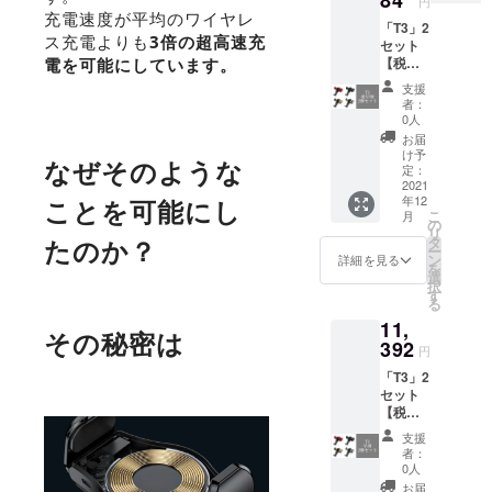
円
更にな
充電速度が平均のワイヤレ
「T3」2
る可能
ス充電よりも
3倍の超高速充
セット
性もご
【税・
電を可能にしています。
ざいま
送料
す。ご
支援
込】
了承く
者：
100名様
ださ
0人
限定価
い。 ※
お届
格！
ご注文
け予
なぜそのような
【一般
状況、
定：
販売予
2021
使用部
年12
ことを可能にし
定価格
材の供
こ
月
の
給状
の
リ
12800
況、製
タ
たのか？
ー
円から
造工程
ン
詳細を見る
を
22％オ
上の都
選
択
フ】 ※
合等に
す
る
デザイ
より出
11,
ン・仕
荷時期
その秘密は
様は変
392
が遅れ
円
更にな
る場合
「T3」2
る可能
があり
セット
性もご
ます。
【税・
ざいま
送料
す。ご
支援
込】
了承く
者：
【一般
ださ
0人
販売予
い。 ※
お届