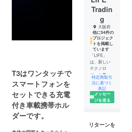
Tradin
g
大阪府
他に54件の
プロジェク
トを掲載し
ています
「LIFE」
は、新しい
テクノロ
T3はワンタッチで
ジーと革新
特定商取引
的な家電製
スマートフォンを
法に基づく
品の提供に
表記
セットできる充電
メッセー
特化した新
ジを送る
しいスター
付き車載携帯ホル
トアップ
ダーです。
チームで
す。チーム
リターンを
は、家庭用