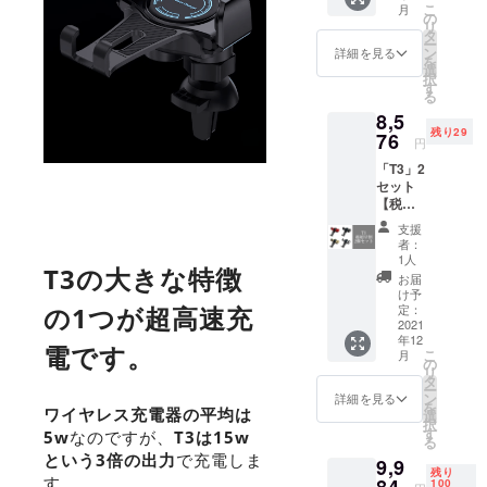
こ
月
フ】 ※
況、製
の
リ
デザイ
造工程
タ
ー
ン・仕
上の都
ン
詳細を見る
を
様は変
合等に
選
択
更にな
より出
す
る
る可能
荷時期
8,5
性もご
が遅れ
残り29
ざいま
76
る場合
円
す。ご
があり
「T3」2
了承く
ます。
セット
ださ
【税・
い。 ※
送料
ご注文
支援
込】 30
状況、
者：
名様限
使用部
1人
T3の大きな特徴
定価
材の供
お届
格！
給状
け予
【一般
の1つが超高速充
況、製
定：
販売予
2021
造工程
年12
定価格
上の都
電です。
こ
月
の
合等に
の
リ
12800
より出
タ
ー
円から
荷時期
ン
詳細を見る
を
33％オ
ワイヤレス充電器の平均は
が遅れ
選
択
フ】 ※
る場合
す
5w
なのですが、
T3は15w
る
デザイ
があり
という3倍の出力
で充電しま
9,9
ン・仕
ます。
残り
す。
様は変
84
100