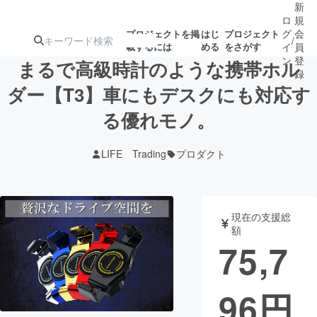
新
ロ
規
グ
会
プロジェクトを掲
はじ
プロジェクト
/
載するには
める
をさがす
イ
員
ン
登
まるで高級時計のような携帯ホル
録
ダー【T3】車にもデスクにも対応す
る優れモノ。
人気のプロ
注目のリ
注目の新着プロ
募集終了が近いプ
もうすぐ公開
ジェクト
ターン
ジェクト
ロジェクト
されます
LIFE Trading
プロダクト
アート・写真
音楽
現在の支援総
テクノロジー・ガジェット
ゲーム・サ
額
75,7
映像・映画
書籍・雑誌
96
円
ビジネス・起業
チャレンジ