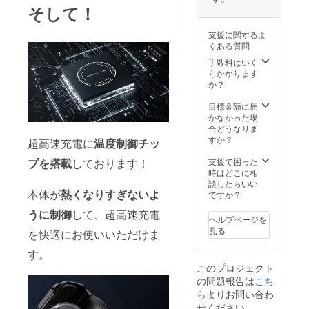
が遅れ
そして！
る場合
があり
支援に関するよ
ます。
くある質問
手数料はいく
らかかります
か？
目標金額に届
かなかった場
合どうなりま
すか？
超高速充電に
温度制御チッ
プを搭載
しております！
支援で困った
時はどこに相
談したらいい
本体が
熱くなりすぎないよ
ですか？
うに制御
して、超高速充電
ヘルプページを
見る
を快適にお使いいただけま
す。
このプロジェクト
の問題報告は
こち
ら
よりお問い合わ
せください