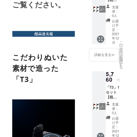
す。ご
ご覧ください。
送料
了承く
支援
込】
ださ
者：
100名様
い。 ※
0人
限定価
ご注文
お届
格！
状況、
け予
【一般
使用部
定：
販売予
2021
材の供
年12
定価格
給状
こ
月
の6400
況、製
の
リ
円から
造工程
タ
ー
20％オ
上の都
ン
こだわりぬいた
詳細を見る
を
フ】 ※
合等に
選
択
デザイ
より出
す
素材で造った
る
ン・仕
荷時期
5,7
様は変
が遅れ
「T3」
更にな
60
る場合
円
る可能
があり
「T3」1
性もご
ます。
セット
ざいま
【税・
す。ご
送料
了承く
支援
込】
ださ
者：
【一般
い。 ※
0人
販売予
ご注文
お届
定価格
状況、
け予
の6400
使用部
定：
円から
2021
材の供
年12
10％オ
給状