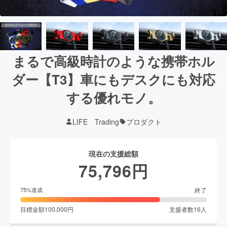
まるで高級時計のような携帯ホル
ダー【T3】車にもデスクにも対応
する優れモノ。
LIFE Trading
プロダクト
現在の支援総額
75,796
円
終了
75
%達成
目標金額
100,000
円
支援者数
16
人