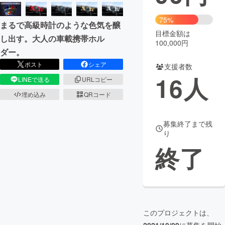
まちづくり・地域活性化
75%
まるで高級時計のような色気を醸
目標金額は
し出す。大人の車載携帯ホル
100,000円
CAMPFIRE for Social Good
CAMPFIRE Creation
ダー。
CAMPFIREふるさと納税
machi-ya
コミュニティ
ポスト
シェア
支援者数
16
人
LINEで送る
URLコピー
埋め込み
QRコード
募集終了まで残
り
終了
このプロジェクトは、