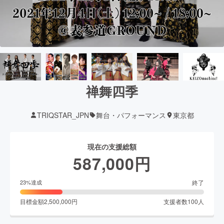
禅舞四季
TRIQSTAR_JPN
舞台・パフォーマンス
東京都
現在の支援総額
587,000
円
終了
23
%達成
目標金額
2,500,000
円
支援者数
100
人