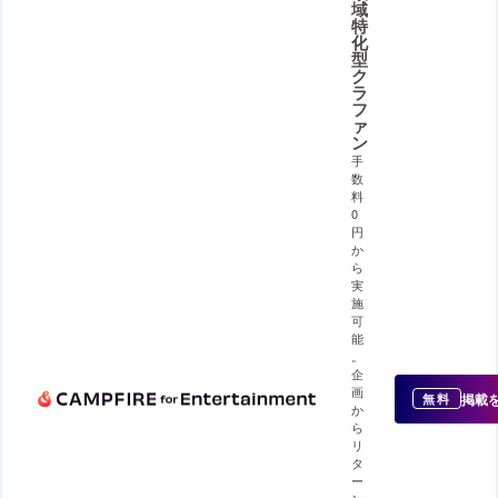
域
特
化
型
ク
ラ
フ
ァ
ン
手
数
料
0
円
か
ら
実
施
可
能
。
企
画
掲載
無料
か
ら
リ
タ
ー
ン