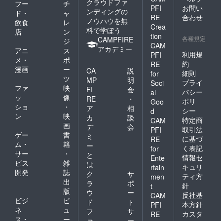
クラウドファ
フー
チ
PFI
お問い
ンディングの
ド・
ャ
RE
合わせ
ノウハウを無
飲食
レ
Crea
料で学ぼう
店
ン
tion
各種規定
CAMPFIRE
ジ
CAM
アカデミー
アニ
ス
利用規
PFI
メ・
ポ
約
RE
漫画
ー
CA
説
細則
for
ツ
MP
明
プライ
Soci
ファ
映
FI
会
バシー
al
ッ
像
RE
・
ポリ
Goo
ショ
・
ア
相
シー
d
ン
映
カ
談
特定商
CAM
画
デ
会
取引法
PFI
ゲー
書
ミ
に基づ
RE
ム・
籍
ー
く表記
for
サー
・
と
情報セ
Ente
ビス
雑
は
キュリ
rtain
開発
誌
ク
サ
ティ方
men
出
ラ
ポ
針
t
版
ウ
ー
反社基
CAM
ビジ
ビ
ド
ト
本方針
PFI
ネ
ュ
フ
サ
カスタ
RE
ス・
ー
ァ
ー