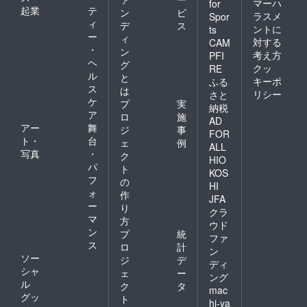
マーハ
for
起業
テ
ン
ビ
ラスメ
Spor
ィ
デ
ス
ントに
ts
ー
ィ
対する
CAM
・
ン
考え方
PFI
ヘ
グ
クッ
RE
ル
と
キーポ
ふる
ス
は
リシー
さと
ケ
プ
実
納税
ア
ロ
施
AD
アー
舞
ジ
事
FOR
ト・
台
ェ
例
ALL
写真
・
ク
HIO
パ
ト
KOS
フ
の
HI
ォ
作
JFA
ー
り
クラ
マ
方
ウド
ン
プ
統
ファ
ス
ロ
計
ン
ソー
ジ
デ
ディ
シャ
ェ
ー
ング
ル
ク
タ
mac
グッ
ト
hi-ya