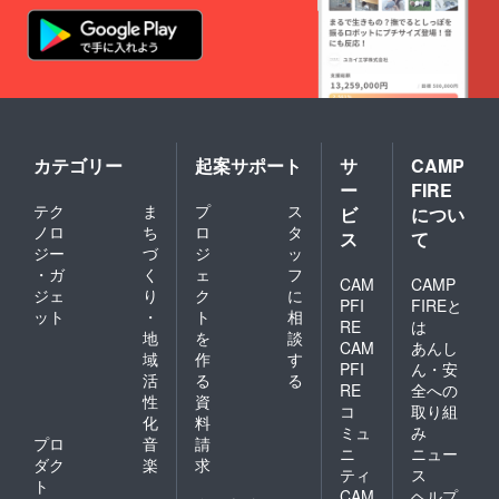
カテゴリー
起案サポート
サ
CAMP
ー
FIRE
テク
ま
プ
ス
ビ
につい
ノロ
ち
ロ
タ
ス
て
ジー
づ
ジ
ッ
・ガ
く
ェ
フ
CAM
CAMP
ジェ
り
ク
に
PFI
FIREと
ット
・
ト
相
RE
は
地
を
談
CAM
あんし
域
作
す
PFI
ん・安
活
る
る
RE
全への
性
資
コ
取り組
化
料
ミュ
み
プロ
音
請
ニ
ニュー
ダク
楽
求
ティ
ス
ト
CAM
ヘルプ