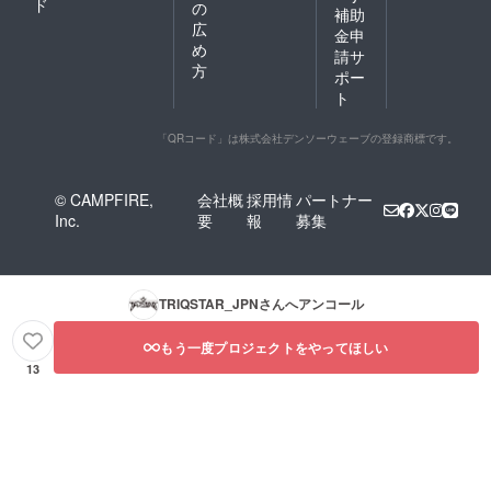
ド
の
補助
広
金申
め
請サ
方
ポー
ト
「QRコード」は株式会社デンソーウェーブの登録商標です。
© CAMPFIRE,
会社概
採用情
パートナー
Inc.
要
報
募集
TRIQSTAR_JPN
さんへアンコール
もう一度プロジェクトをやってほしい
13