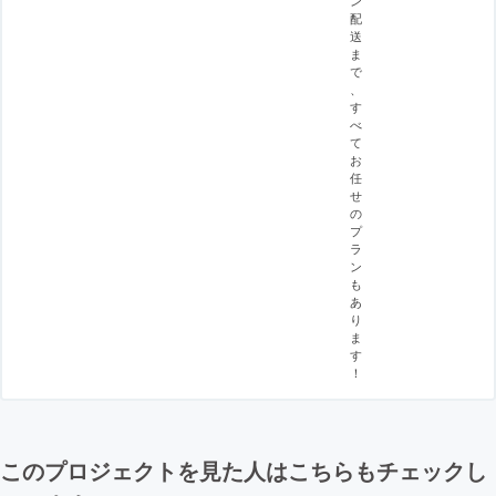
配
送
ま
で
、
す
べ
て
お
任
せ
の
プ
ラ
ン
も
あ
り
ま
す
！
このプロジェクトを見た人はこちらもチェックし