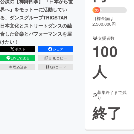
公演の【禅舞四季】 「日本から世
界へ」をモットーに活動してい
23%
まちづくり・地域活性化
る、ダンスグループTRIQSTAR
目標金額は
2,500,000円
日本文化とストリートダンスの融
CAMPFIRE for Social Good
CAMPFIRE Creation
合した音楽とパフォーマンスを届
支援者数
CAMPFIREふるさと納税
machi-ya
コミュニティ
けたい！
100
ポスト
シェア
LINEで送る
URLコピー
人
埋め込み
QRコード
募集終了まで残
り
終了