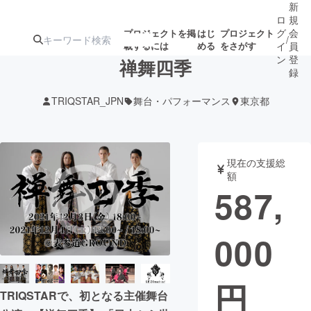
新
ロ
規
グ
会
プロジェクトを掲
はじ
プロジェクト
/
載するには
める
をさがす
イ
員
ン
登
禅舞四季
録
TRIQSTAR_JPN
舞台・パフォーマンス
東京都
人気のプロ
注目のリ
注目の新着プロ
募集終了が近いプ
もうすぐ公開
ジェクト
ターン
ジェクト
ロジェクト
されます
現在の支援総
額
アート・写真
音楽
587,
テクノロジー・ガジェット
ゲーム・サ
000
映像・映画
書籍・雑誌
円
TRIQSTARで、初となる主催舞台
ビジネス・起業
チャレンジ