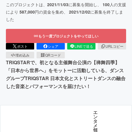
このプロジェクトは、
2021/11/03
に募集を開始し、
100
人の支援
により
587,000
円の資金を集め、
2021/12/02
に募集を終了しま
した
もう一度プロジェクトをやってほしい
ポスト
シェア
LINEで送る
URLコピー
埋め込み
QRコード
TRIQSTARで、初となる主催舞台公演の【禅舞四季】
「日本から世界へ」をモットーに活動している、ダンス
グループTRIQSTAR 日本文化とストリートダンスの融合
した音楽とパフォーマンスを届けたい！
エ
ン
タ
メ
領