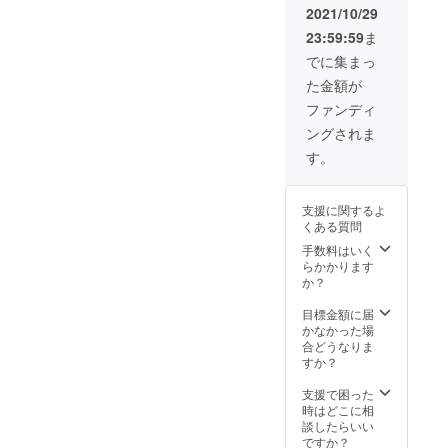
画（約
くださ
2021/10/29
80分）
い。
23:59:59
ま
を送り
【必要
ます。
な入力
でに集まっ
（ダン
事項】
た金額が
スボー
・ご自
トプロ
身の
ファンディ
ジェク
メール
ングされま
ト2019
アドレ
年公
ス ・住
す。
演） ダ
所 ・氏
ンス
名 ・電
ボート
話番号
支援に関するよ
2021年
くある質問
の動画
（約８
手数料はいく
０分）
らかかります
の動画
か？
を送り
ます。※
目標金額に届
メッ
かなかった場
セージ
合どうなりま
送付の
すか？
ため、
メール
支援で困った
アドレ
時はどこに相
スの入
談したらいい
力をお
ですか？