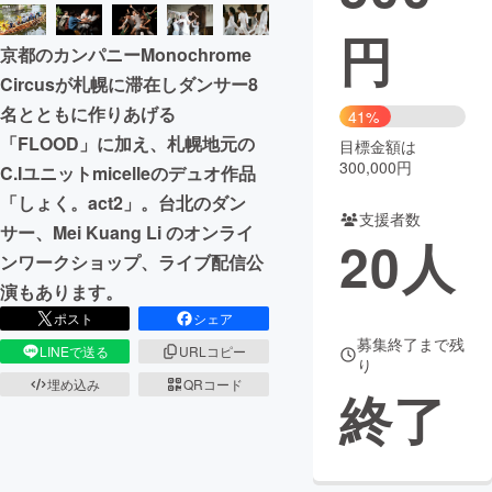
円
まちづくり・地域活性化
京都のカンパニーMonochrome
Circusが札幌に滞在しダンサー8
CAMPFIRE for Social Good
CAMPFIRE Creation
名とともに作りあげる
41%
CAMPFIREふるさと納税
machi-ya
コミュニティ
「FLOOD」に加え、札幌地元の
目標金額は
300,000円
C.Iユニットmicelleのデュオ作品
「しょく。act2」。台北のダン
支援者数
サー、Mei Kuang Li のオンライ
20
人
ンワークショップ、ライブ配信公
演もあります。
ポスト
シェア
募集終了まで残
LINEで送る
URLコピー
り
埋め込み
QRコード
終了