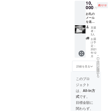
10,
色：白L
残り12
過去公
000
円
演の動
お礼の
画（約
メール
80分）
を送り
を送り
ます。
ます。
支援
サッポ
（ダン
者：
ロ ダ
スボー
3人
ンス
トプロ
お届
ボー
ジェク
け予
ト プ
ト2019
定：
ロジェ
2021
年公
年12
クト T
演） ※
こ
月
シャツ
郵送で
の
リ
を提供
のお渡
タ
ー
しま
しとな
ン
詳細を見る
を
す。 材
ります
選
択
質：ポ
ので、
す
る
リエス
住所・
このプロ
テル・
氏名・
ジェクト
メッ
電話番
シュ サ
号の記
は、
All-In方
イズ：L
入もお
式
です。
サイズ
忘れに
色：白
ならな
目標金額に
過去公
いよう
関わらず、
演の動
ご記入