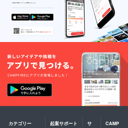
アドレ
ス ・住
所 ・氏
名 ・電
話番号
カテゴリー
起案サポート
サ
CAMP