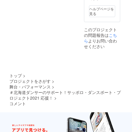
忘れに
ならな
ヘルプページを
いよう
見る
お願い
しま
す。 ※
このプロジェクト
郵送で
の問題報告は
こち
のお渡
しとな
ら
よりお問い合わ
ります
せください
ので、
住所・
氏名・
電話番
号の記
入もお
トップ
>
忘れに
プロジェクトをさがす
>
ならな
舞台・パフォーマンス
>
いよう
ご記入
＃北海道ダンサーのサポート！サッポロ・ダンスボート・プ
くださ
ロジェクト2021 応援！
>
い。
コメント
【必要
な入力
事項】
・ご自
身の
メール