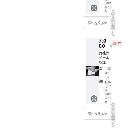
2021
年12
こ
月
の
リ
タ
ー
ン
詳細を見る
を
選
択
す
る
7,0
残り7
00
円
お礼の
メール
を送り
ます。
支援
オリジ
者：
ナルT
8人
シャツ
お届
を提供
け予
しま
定：
す。 材
2021
年12
質：ポ
こ
月
リエス
の
リ
テル・
タ
ー
メッ
ン
詳細を見る
を
シュ サ
選
択
イズ：L
す
る
サイズ