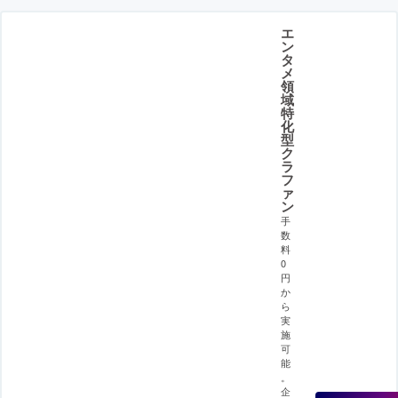
エ
ン
タ
メ
領
域
特
化
型
ク
ラ
フ
ァ
ン
手
数
料
0
円
か
ら
実
施
可
能
。
企