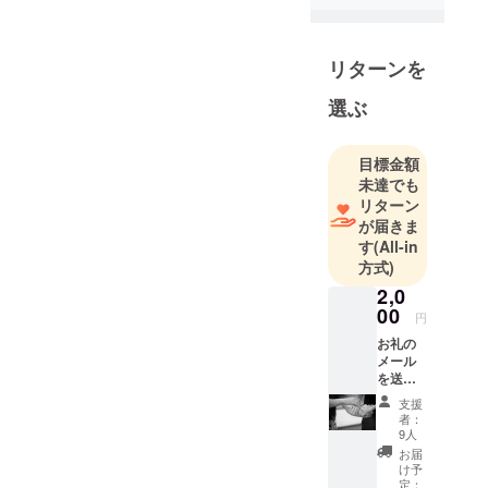
リターンを
選ぶ
目標金額
未達でも
リターン
が届きま
す
(All-in
方式)
2,0
00
円
お礼の
メール
を送り
ます。
支援
者：
9人
お届
け予
定：