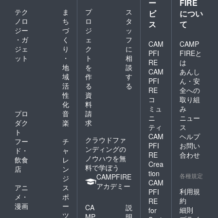
ー
FIRE
テク
ま
プ
ス
ビ
につい
ノロ
ち
ロ
タ
ス
て
ジー
づ
ジ
ッ
・ガ
く
ェ
フ
CAM
CAMP
ジェ
り
ク
に
PFI
FIREと
ット
・
ト
相
RE
は
地
を
談
CAM
あんし
域
作
す
PFI
ん・安
活
る
る
RE
全への
性
資
コ
取り組
化
料
ミュ
み
プロ
音
請
ニ
ニュー
ダク
楽
求
ティ
ス
ト
CAM
ヘルプ
クラウドファ
フー
チ
PFI
お問い
ンディングの
ド・
ャ
RE
合わせ
ノウハウを無
飲食
レ
Crea
料で学ぼう
店
ン
tion
各種規定
CAMPFIRE
ジ
CAM
アカデミー
アニ
ス
利用規
PFI
メ・
ポ
約
RE
漫画
ー
CA
説
細則
for
ツ
MP
明