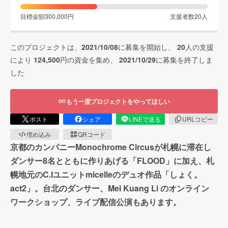
目標金額
300,000
円
支援者数
20
人
このプロジェクトは、
2021/10/08
に募集を開始し、
20
人の支援
により
124,500
円の資金を集め、
2021/10/29
に募集を終了しま
した
もう一度プロジェクトをやってほしい
ポスト
シェア
LINEで送る
URLコピー
埋め込み
QRコード
京都のカンパニーMonochrome Circusが札幌に滞在し
ダンサー8名とともに作りあげる「FLOOD」に加え、札
幌地元のC.Iユニットmicelleのデュオ作品「しょく。
act2」。台北のダンサー、Mei Kuang Li のオンライン
ワークショップ、ライブ配信公演もあります。