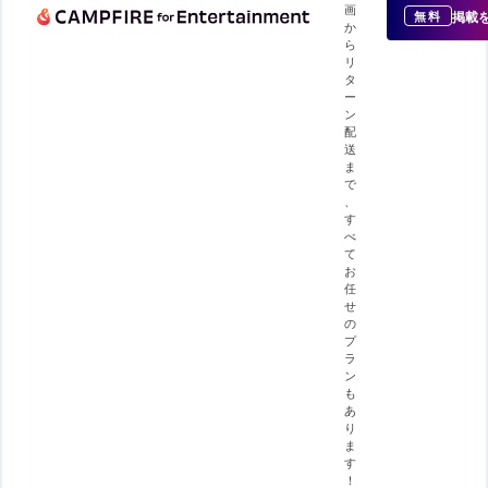
画
掲載
無料
か
ら
リ
タ
ー
ン
配
送
ま
で
、
す
べ
て
お
任
せ
の
プ
ラ
ン
も
あ
り
ま
す
！