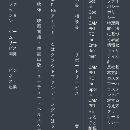
プライ
Soci
ファ
映
FI
会
バシー
al
ッ
像
RE
・
ポリ
Goo
ショ
・
ア
相
シー
d
ン
映
カ
談
特定商
CAM
画
デ
会
取引法
PFI
ゲー
書
ミ
に基づ
RE
ム・
籍
ー
く表記
for
サー
・
と
情報セ
Ente
ビス
雑
は
キュリ
rtain
開発
誌
ク
サ
ティ方
men
出
ラ
ポ
針
t
版
ウ
ー
反社基
CAM
ビジ
ビ
ド
ト
本方針
PFI
ネ
ュ
フ
サ
カスタ
RE
ス・
ー
ァ
ー
マーハ
for
起業
テ
ン
ビ
ラスメ
Spor
ィ
デ
ス
ントに
ts
ー
ィ
対する
CAM
・
ン
考え方
PFI
ヘ
グ
クッ
RE
ル
と
キーポ
ふる
ス
は
リシー
さと
ケ
プ
実
納税