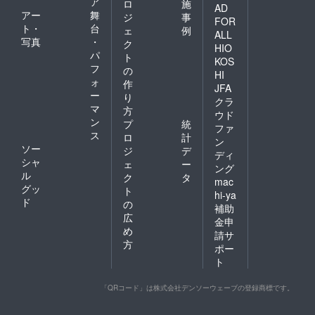
ア
ロ
施
AD
アー
舞
ジ
事
FOR
ト・
台
ェ
例
ALL
写真
・
ク
HIO
パ
ト
KOS
フ
の
HI
ォ
作
JFA
ー
り
クラ
マ
方
ウド
ン
プ
統
ファ
ス
ロ
計
ン
ソー
ジ
デ
ディ
シャ
ェ
ー
ング
ル
ク
タ
mac
グッ
ト
hi-ya
ド
の
補助
広
金申
め
請サ
方
ポー
ト
「QRコード」は株式会社デンソーウェーブの登録商標です。