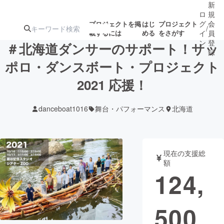
新
ロ
規
グ
会
プロジェクトを掲
はじ
プロジェクト
/
載するには
める
をさがす
イ
員
ン
登
＃北海道ダンサーのサポート！サッ
録
ポロ・ダンスボート・プロジェクト
2021 応援！
人気のプロ
注目のリ
注目の新着プロ
募集終了が近いプ
もうすぐ公開
ジェクト
ターン
ジェクト
ロジェクト
されます
danceboat1016
舞台・パフォーマンス
北海道
アート・写真
音楽
現在の支援総
テクノロジー・ガジェット
ゲーム・サ
額
124,
映像・映画
書籍・雑誌
500
ビジネス・起業
チャレンジ