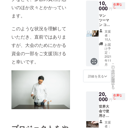
10,
少品種
ゲイ
在庫な
いのほか次々とかかってい
のゲイ
000
シャ種
し
円
シャ種
精製：
ます。
マン
をご用
ナチュ
ツーマ
意しま
ラル精
ン コー
した！
製
このような状況を理解して
ヒー相
フルー
支援
談室
ツ
者：
いただき、直前ではありま
@zoom
ティー
10人
コー
やハー
すが、大会のためにかかる
お届
ヒーの
ブ
け予
こと
資金の一部をご支援頂ける
ティ、
定：
や、大
2021
お花の
年11
と幸いです。
会のこ
ような
こ
月
と、レ
香りの
の
リ
シピの
する
タ
ー
相談、
コー
ン
詳細を見る
を
抽出の
ヒーで
選
択
相談な
す。 国
す
る
ど、な
名：ホ
20,
んでも
ンジュ
在庫な
相談に
000
ラス 農
し
円
乗りま
園：ク
世界大
す。
アルビ
会で使
コー
シク
用され
ヒーの
レータ
るよう
美味し
品種：
支援
なグ
い淹れ
ゲイ
者：