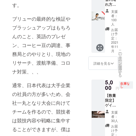
ど多く
日署長
す。
れ方・
ない機
など、
抽出レ
会で
公序良
支援
シピ解
す。 こ
俗に反
者：
ブリューの最終的な検証や
説zoom
のよう
しない
100
セミ
なタイ
ことで
人
ブラッシュアップはもちろ
ナー(参
ミング
あれば
お届
加費
で是非
基本的
け予
んのこと、英語のプレゼ
3000
定：
お楽し
にはOK
2021
円/1人)
みいた
です！
ン、コーヒー豆の調達、事
年11
・世界
だけた
ただ
こ
月
大会で
務局とのやりとり、現地の
の
ら嬉し
し、イ
リ
使用し
タ
いで
メージ
ー
リサーチ、渡航準備、コロ
た豆の
ン
す。 詳
の毀損
詳細を見る
を
詳細や
選
細は終
やその
択
ナ対策、、、
抽出レ
す
了後に
他適当
る
シピな
個別に
でない
5,0
どの詳
連絡し
と判断
在庫な
通常、日本代表は大手企業
00
しい解
し
ます。
した場
円
説 ・大
合には
の社員の方が多いため、会
【数量
会で使
お断り
限定】
用した
社一丸となり大会に向けて
する可
ゲイ
焙煎プ
能性が
シャ種
チームを作るので、競技者
ロファ
ありま
支援
のコー
イルな
す。
者：
は競技内容や戦略に集中す
ヒー
ど ・世
30人
コー
100g ミ
界大会
ヒー関
お届
ることができますが、僕は
ディア
に臨む
け予
係のご
ムロー
定：
までの