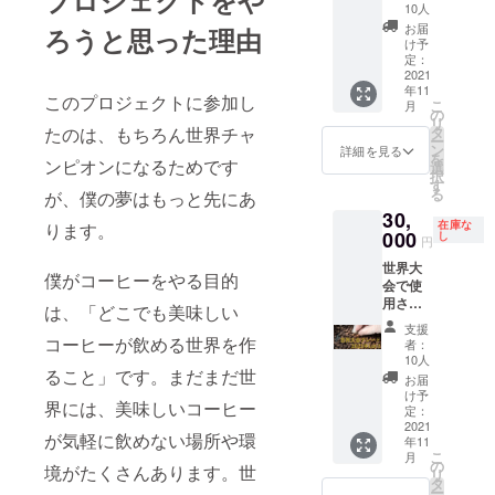
プロジェクトをや
レード
方など
シャ種
10人
のコー
の講義
精製：
お届
ろうと思った理由
ヒー
も承り
ナチュ
け予
100g ミ
ます。
定：
ラル精
ディア
2021
時間：1
製
年11
ムロー
時間 日
このプロジェクトに参加し
こ
月
スト ※
時：終
の
リ
大会使
了後に
タ
たのは、もちろん世界チャ
ー
用の
相談し
ン
詳細を見る
を
ロット
ンピオンになるためです
て決定
選
択
とは異
内容：
す
る
が、僕の夢はもっと先にあ
なりま
終了後
30,
す。
に相談
在庫な
ります。
2020年
000
して決
し
円
の大会
定
世界大
向けに
僕がコーヒーをやる目的
会で使
購入し
用され
ていた
は、「どこでも美味しい
るよう
豆で
支援
なグ
す。バ
コーヒーが飲める世界を作
者：
レード
キュー
10人
のコー
ること」です。まだまだ世
ムパッ
お届
ヒー
クで開
け予
界には、美味しいコーヒー
100g ミ
封せず
定：
ディア
2021
に保管
が気軽に飲めない場所や環
年11
ムロー
してい
こ
月
スト ※
たもの
の
境がたくさんあります。世
リ
大会使
で、か
タ
ー