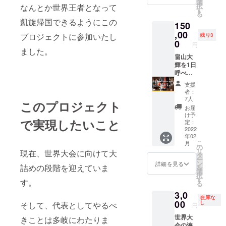
ディア
ます。
選
択
なんとか世界王者となって
ムロー
時間：1
す
る
スト12
時間 日
凱旋帰国できるようにこの
150
月のお
時：終
届け予
,00
了後に
プロジェクトに参加いたし
残り3
定。 ※
相談し
0
円
大会使
て決定
ました。
用の
畠山大
内容：
ロット
輝を1日
終了後
とは異
呼べる
に相談
なりま
権利(15
して決
支援
す。 品
万円/1
定
者：
種：ゲ
日(8時
7人
このプロジェクト
イシャ
間)) イ
お届
種 (めっ
ベン
け予
で実現したいこと
ちゃ美
ト、セ
定：
味しい)
ミ
2022
年02
コー
ナー、
こ
月
ヒー業
講演
の
リ
現在、世界大会に向けて大
界にい
会、ゲ
タ
ー
てもこ
ストバ
ン
詳細を見る
詰めの段階を迎えていま
を
のクラ
リス
選
択
スの
タ、ス
す
す。
る
コー
タッフ
3,0
ヒーを
トレー
在庫な
飲むこ
ニン
00
し
そして、代表としてやるべ
円
とは、
グ、1日
世界大
それほ
店長、1
きことは多岐にわたりま
会の淹