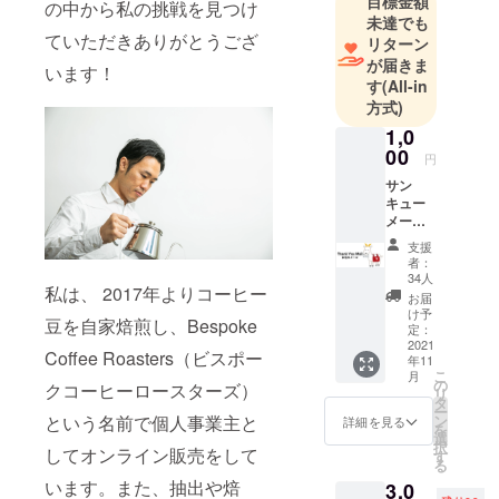
目標金額
の中から私の挑戦を見つけ
未達でも
ていただきありがとうござ
リターン
が届きま
います！
す
(All-in
方式)
1,0
00
円
サン
キュー
メー
ル！ ご
支援
支援い
者：
ただい
34人
私は、 2017年よりコーヒー
た皆様
お届
に感謝
け予
豆を自家焙煎し、Bespoke
の気持
定：
ちを
2021
Coffee Roasters（ビスポー
年11
メール
こ
月
しま
の
クコーヒーロースターズ）
リ
す。 大
タ
ー
会の結
という名前で個人事業主と
ン
詳細を見る
を
果次第
選
択
してオンライン販売をして
で、文
す
る
章のテ
います。また、抽出や焙
3,0
ンショ