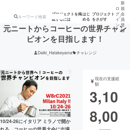
新
ロ
規
グ
会
プロジェクトを掲
はじ
プロジェクト
/
載するには
める
をさがす
イ
員
ン
登
元ニートからコーヒーの世界チャン
録
ピオンを目指します！
人気のプロ
注目のリ
注目の新着プロ
募集終了が近いプ
もうすぐ公開
Daiki_Hatakeyama
チャレンジ
ジェクト
ターン
ジェクト
ロジェクト
されます
アート・写真
音楽
現在の支援総
額
3,10
テクノロジー・ガジェット
ゲーム・サ
8,00
映像・映画
書籍・雑誌
10/24-26にイタリア ミラノで開か
ビジネス・起業
チャレンジ
れる、コーヒーの世界大会に出場