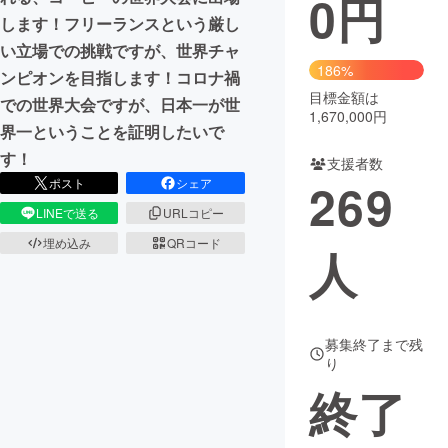
0
円
します！フリーランスという厳し
まちづくり・地域活性化
い立場での挑戦ですが、世界チャ
186%
ンピオンを目指します！コロナ禍
目標金額は
CAMPFIRE for Social Good
CAMPFIRE Creation
での世界大会ですが、日本一が世
1,670,000円
CAMPFIREふるさと納税
machi-ya
コミュニティ
界一ということを証明したいで
す！
支援者数
269
ポスト
シェア
LINEで送る
URLコピー
埋め込み
QRコード
人
募集終了まで残
り
終了