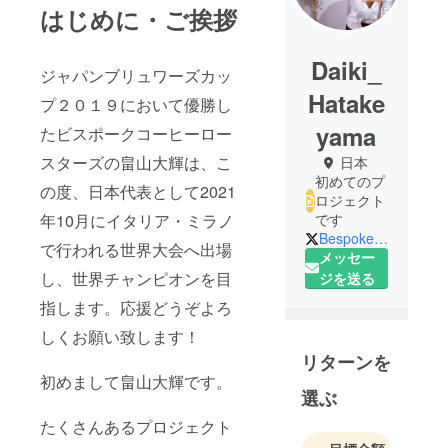
はじめに・ご挨拶
Daiki_
ジャパンブリュワーズカッ
Hatake
プ２０１９において優勝し
yama
たビスポークコーヒーロー
スターズの畠山大輝は、こ
日本
初めてのプ
の度、日本代表として2021
ロジェクト
年10月にイタリア・ミラノ
です
Bespoke_Coffee_
で行われる世界大会へ出場
メッセー
し、世界チャンピオンを目
ジを送る
指します。応援どうぞよろ
しくお願い致します！
リターンを
初めまして畠山大輝です。
選ぶ
たくさんあるプロジェクト