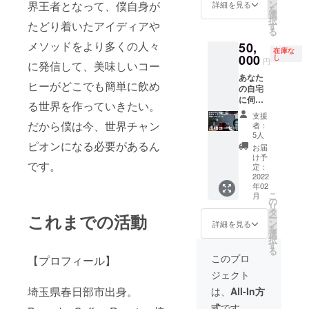
用の
なり美
ン
界王者となって、僕自身が
詳細を見る
を
ロット
味しい
選
択
とは異
たどり着いたアイディアや
です。
す
る
なりま
世界大
メソッドをより多くの人々
50,
す。 品
会が3度
在庫な
種：ゲ
000
延期に
し
円
に発信して、美味しいコー
イシャ
なって
あなた
種 (めっ
しま
ヒーがどこでも簡単に飲め
の自宅
ちゃ美
い、使
に伺い
味しい)
い道が
る世界を作っていきたい。
ます！
コー
なく
支援
出張
ヒー業
なって
だから僕は今、世界チャン
者：
コー
界にい
しまい
5人
ヒー(5
ピオンになる必要があるん
てもこ
まし
お届
万円/10
のクラ
た。。
け予
です。
杯まで)
スの
定：
品種：
追加費
2022
コー
ゲイ
年02
用でそ
ヒーを
シャ種
こ
月
れ以上
飲むこ
の
(めっ
リ
の杯数
とは、
タ
ちゃ美
これまでの活動
ー
も可能
それほ
ン
味しい)
詳細を見る
を
です！
ど多く
選
コー
択
大会で
ない機
す
ヒー業
る
使われ
会で
界にい
このプロ
【プロフィール】
るよう
す。 こ
てもこ
ジェクト
な高品
のよう
のクラ
質な
なタイ
スの
埼玉県春日部市出身。
は、
All-In方
コー
ミング
コー
式
です。