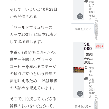
マン
技者の
お届
ツーマ
ことな
け予
ン コー
そして、いよいよ10月23日
ど ・コ
定：
ヒー相
2021
ロナ禍
から開催される
年12
談室
の大会
こ
月
@zoom
で大変
の
リ
コー
だった
タ
「ワールドブリュワーズ
ー
ヒーの
ことな
ン
詳細を見る
を
こと
ど ・質
選
カップ2021」に日本代表と
択
や、大
疑応答
す
る
会のこ
して出場致します。
30,
と、レ
残り5
シピの
000
円
相談、
本番が3週間後に迫った今、
【取引
抽出の
先のご
世界一美味しいブラック
相談な
厚意で
ど、な
コーヒーを淹れるステージ
緊急追
んでも
支援
加!!】世
相談に
者：
の頂点に立つという長年の
界大会
乗りま
5人
で使用
す。
お届
夢を叶えるため、 私は最後
される
コー
け予
ような
ヒーの
定：
の大詰めを迎えています。
グレー
2021
美味し
年12
ドの
い淹れ
こ
月
コー
そこで、応援してくださる
方など
の
リ
ヒー
の講義
タ
ー
皆様のお力をいただいて、
100g ミ
も承り
ン
詳細を見る
を