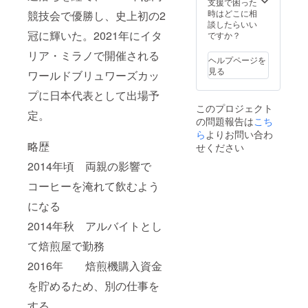
質問に
支援で困った
答えた
時はどこに相
競技会で優勝し、史上初の2
りいた
談したらいい
しま
冠に輝いた。2021年にイタ
ですか？
す。 ※
リア・ミラノで開催される
交通
ヘルプページを
費・宿
見る
ワールドブリュワーズカッ
泊費は
別途実
プに日本代表として出場予
費にて
このプロジェクト
ご請求
定。
の問題報告は
こち
となり
ます。
ら
よりお問い合わ
ご了承
略歴
せください
くださ
2014年頃 両親の影響で
い。
コーヒーを淹れて飲むよう
になる
2014年秋 アルバイトとし
て焙煎屋で勤務
2016年 焙煎機購入資金
を貯めるため、別の仕事を
する