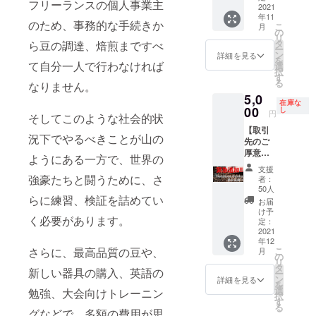
依頼で
フリーランスの個人事業主
スト 希
2021
準備や
あれば
年11
少品種
トレー
大体大
のため、事務的な手続きか
こ
月
のゲイ
の
ニング
丈夫な
リ
シャ種
タ
ら豆の調達、焙煎まですべ
方法な
のでご
ー
をご用
ン
ど ・プ
詳細を見る
安心く
を
意しま
て自分一人で行わなければ
選
レゼン
ださ
択
した！
す
テー
い！ ※
る
なりません。
フルー
ション
交通
5,0
ツ
の解説
費・宿
在庫な
ティー
00
し
・質疑
泊費・
円
そしてこのような社会的状
やハー
応答
原料代
【取引
ブ
が発生
況下でやるべきことが山の
先のご
ティ、
する場
厚意に
お花の
ようにある一方で、世界の
合は別
より緊
ような
途実費
支援
急追
香りの
強豪たちと闘うために、さ
者：
にてご
加！！
する
50人
請求と
】ゲイ
らに練習、検証を詰めてい
コー
お届
なりま
シャ種
ヒーで
け予
す。ご
く必要があります。
のコー
す。 国
定：
了承く
ヒー
2021
名：ホ
ださ
年12
100g ミ
ンジュ
い。
さらに、最高品質の豆や、
こ
月
ディア
ラス 農
の
リ
ムロー
園：ク
タ
新しい器具の購入、英語の
ー
スト 12
アルビ
ン
詳細を見る
を
月のお
シク
選
勉強、大会向けトレーニン
択
届け予
レータ
す
る
定。 希
グなどで、多額の費用が思
品種：