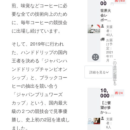
残り60
ンが違
00
円
煎、味覚などコーヒーに必
う可能
世界大
性があ
要な全ての技術向上のため
会レ
りま
ポート
す。 ご
に、毎年コーヒーの競技会
zoom報
支援い
支援
告会 ・
ただい
に出場し続けています。
者：
大会実
た皆様
40人
績の報
を思い
お届
そして、2019年に行われ
告 ・3
浮かべ
け予
度の延
なが
定：
た、ハンドドリップの国内
期の
2021
ら、一
年11
末、よ
文字一
王者を決める「ジャパンハ
こ
月
うやく
文字大
の
リ
挑戦！
切に書
タ
ンドドリップチャンピオン
ー
世界大
きます
ン
詳細を見る
を
会へ臨
ね！！
選
シップ」と、ブラックコー
択
むまで
す
る
のエピ
ヒーの抽出を競い合う
10,
ソード
「ジャパンブリュワーズ
残り4
・世界
000
円
大会期
カップ」という、国内最大
【ご要
間中の
望が多
出来事
級の２つの競技会で見事優
かった
・世界
ので追
大会の
勝し、史上初の2冠を達成し
支援
加しま
様子や
者：
す！】
他の競
ました。
6人