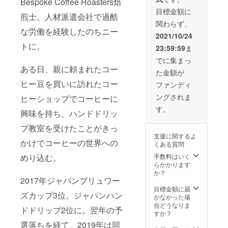
ヒーを
Bespoke Coffee Roasters焙
で是非
ヒーを
ご用意
お楽し
飲むこ
目標金額に
煎士。人材派遣会社で過酷
いたし
みいた
とは、
関わらず、
ます。
だけた
それほ
な労働を経験したのちニー
目の前
ら嬉し
ど多く
2021/10/24
でコー
いで
ない機
トに。
23:59:59
ま
ヒーを
す。 詳
会で
抽出
細は終
す。 こ
でに集まっ
し、
了後に
のよう
ある日、親に頼まれたコー
た金額が
コー
個別に
なタイ
ヒーの
連絡し
ヒー豆を買いに訪れたコー
ミング
ファンディ
解説を
ます。
で是非
ングされま
ヒーショップでコーヒーに
聞いた
お楽し
り、淹
みいた
す。
興味を持ち、ハンドドリッ
れ方の
だけた
質問を
ら嬉し
プ教室を受けたことがきっ
お受け
いで
支援に関するよ
いたし
す。 詳
かけでコーヒーの世界への
くある質問
ます。
細は終
抽出時
手数料はいく
めり込む。
了後に
間を含
らかかります
個別に
め、概
か？
連絡し
ね2.5時
2017年ジャパンブリュワー
ます。
間まで
目標金額に届
ズカップ3位、ジャパンハン
は雑談
かなかった場
したり
合どうなりま
ドドリップ2位に。翌年の予
コー
すか？
ヒーの
選落ちを経て、2019年は同