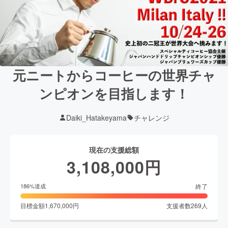
元ニートからコーヒーの世界チャ
ンピオンを目指します！
Daiki_Hatakeyama
チャレンジ
現在の支援総額
3,108,000
円
終了
186
%達成
目標金額
1,670,000
円
支援者数
269
人