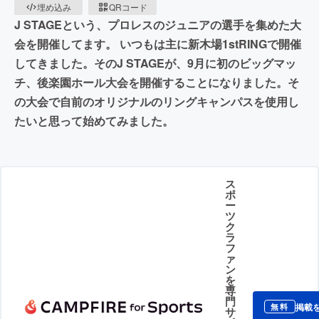
埋め込み
QRコード
J STAGEという、プロレスのジュニアの選手を集めた大
会を開催してます。 いつもは主に新木場1stRINGで開催
してきました。そのJ STAGEが、9月に初のビッグマッ
チ、後楽園ホール大会を開催することになりました。そ
の大会で自前のオリジナルのリングキャンパスを使用し
たいと思って始めてみました。
ス
ポ
ー
ツ
ク
ラ
フ
ァ
ン
を
専
門
掲載
無料
サ