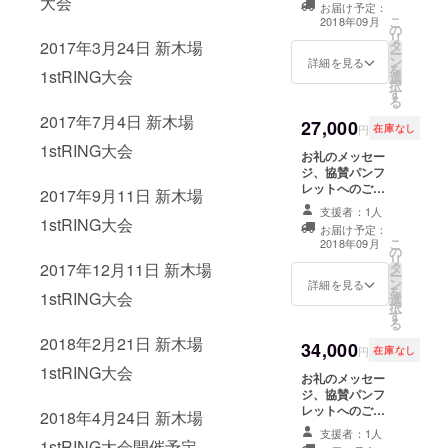
大会
お届け予定：
ンバスへのご希
こ
2018年09月
の
望のお名前の印
リ
タ
2017年3月24日 新木場
字、J
ー
ン
STAGE9.12後楽
詳細を見る
を
1stRING大会
選
園ホール大会特
択
す
別席ペアご招
る
待、メインイベ
2017年7月4日 新木場
27,000
ント出場選手へ
円
在庫なし
の花束贈呈、リ
1stRING大会
お礼のメッセー
ング上での記念
ジ、協賛パンフ
撮影
レットへのご希
2017年9月11日 新木場
望のお名前印
支援者：1人
字、リングキャ
1stRING大会
お届け予定：
ンバスへのご希
こ
2018年09月
の
望のお名前印
リ
タ
2017年12月11日 新木場
字、J
ー
ン
STAGE9.12後楽
詳細を見る
を
1stRING大会
選
園ホール大会特
択
す
別RS席ご招待
る
2018年2月21日 新木場
34,000
円
在庫なし
1stRING大会
お礼のメッセー
ジ、協賛パンフ
レットへのご希
2018年4月24日 新木場
望のお名前印
支援者：1人
字、リングキャ
1stRING大会開催予定