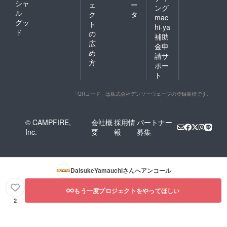
シャ
ェ
ー
ング
ル
ク
タ
mac
グッ
ト
hi-ya
ド
の
補助
広
金申
め
請サ
方
ポー
ト
「QRコード」は株式会社デンソーウェーブの登録商標です。
© CAMPFIRE,
会社概
採用情
パートナー
Inc.
要
報
募集
DaisukeYamauchi
さんへアンコール
もう一度プロジェクトをやってほしい
2