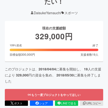
たい！
DaisukeYamauchi
スポーツ
現在の支援総額
329,000
円
終了
109
%達成
目標金額
300,000
円
支援者数
19
人
このプロジェクトは、
2018/04/04
に募集を開始し、
19
人の支援
により
329,000
円の資金を集め、
2018/05/30
に募集を終了しま
した
もう一度プロジェクトをやってほしい
ポスト
シェア
LINEで送る
URLコピー