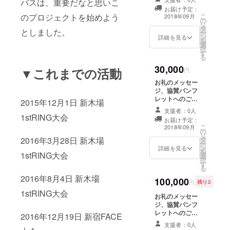
バスは、重要だなと思いこ
字、リングキャ
お届け予定：
ンバスへのご希
こ
のプロジェクトを始めよう
2018年09月
の
望のお名前印
リ
タ
字、J
としました。
ー
ン
STAGE9.12後楽
詳細を見る
を
選
園ホール大会指
択
す
定席B席ペアご
る
招待
30,000
▼これまでの活動
円
お礼のメッセー
ジ、協賛パンフ
レットへのご希
2015年12月1日 新木場
望のお名前の印
支援者：0人
字、リングキャ
1stRING大会
お届け予定：
ンバスへのご希
こ
2018年09月
の
望のお名前の印
リ
タ
2016年3月28日 新木場
字、J
ー
ン
STAGE9.12後楽
詳細を見る
を
1stRING大会
選
園ホール大会指
択
す
定席A席ペアご
る
招待
2016年8月4日 新木場
100,000
円
残り2
1stRING大会
お礼のメッセー
ジ、協賛パンフ
レットへのご希
2016年12月19日 新宿FACE
望のお名前の印
支援者：0人
字、リングキャ