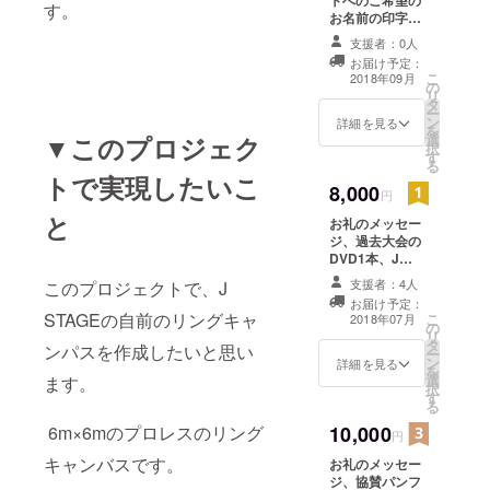
トへのご希望の
す。
お名前の印字
（小文字）
支援者：0人
お届け予定：
こ
2018年09月
の
リ
タ
ー
ン
詳細を見る
を
選
▼このプロジェク
択
す
る
トで実現したいこ
8,000
円
と
お礼のメッセー
ジ、過去大会の
DVD1本、J
STAGEロゴT
支援者：4人
このプロジェクトで、J
シャツ
お届け予定：
STAGEの自前のリングキャ
こ
2018年07月
の
リ
タ
ンパスを作成したいと思い
ー
ン
詳細を見る
を
選
ます。
択
す
る
10,000
6m×6mのプロレスのリング
円
キャンバスです。
お礼のメッセー
ジ、協賛パンフ