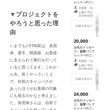
レットへのご希
望のお名前の印
支援者：3人
字
▼プロジェクトを
お届け予定：
こ
2018年09月
の
リ
やろうと思った理
タ
ー
ン
詳細を見る
を
選
由
択
す
る
20,000
円
いまでもJ STAGEは、各団
お礼のメッセー
ジ、協賛パンフ
体、選手、関係様、お客様
レットへのご希
望のお名前印
に支えられて興行を行って
支援者：3人
字、リングキャ
お届け予定：
いると思ってます。これか
ンバスへのご希
こ
2018年09月
の
望のお名前印字
リ
ら先、長くやっていく上
タ
ー
ン
詳細を見る
を
で、自前のキャンパスが
選
択
す
あったほうがお客様の印象
る
24,000
円
にも残るのかなと考えまし
お礼のメッセー
た。各団体さんは、自前で
ジ、協賛パンフ
レットへのご希
キャンパスを持っていると