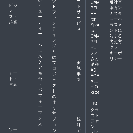
ウ
ー
反社基
CAM
ビジ
ビ
ド
ト
本方針
PFI
ネ
ュ
フ
サ
カスタ
RE
ス・
ー
ァ
ー
マーハ
for
起業
テ
ン
ビ
ラスメ
Spor
ィ
デ
ス
ントに
ts
ー
ィ
対する
CAM
・
ン
考え方
PFI
ヘ
グ
クッ
RE
ル
と
キーポ
ふる
ス
は
リシー
さと
ケ
プ
実
納税
ア
ロ
施
AD
アー
舞
ジ
事
FOR
ト・
台
ェ
例
ALL
写真
・
ク
HIO
パ
ト
KOS
フ
の
HI
ォ
作
JFA
ー
り
クラ
マ
方
ウド
ン
プ
統
ファ
ス
ロ
計
ン
ソー
ジ
デ
ディ