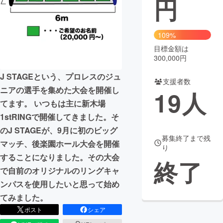
円
まちづくり・地域活性化
109%
目標金額は
CAMPFIRE for Social Good
CAMPFIRE Creation
300,000円
CAMPFIREふるさと納税
machi-ya
コミュニティ
J STAGEという、プロレスのジュ
支援者数
ニアの選手を集めた大会を開催し
19
人
てます。 いつもは主に新木場
1stRINGで開催してきました。そ
のJ STAGEが、9月に初のビッグ
募集終了まで残
マッチ、後楽園ホール大会を開催
り
することになりました。その大会
終了
で自前のオリジナルのリングキャ
ンパスを使用したいと思って始め
てみました。
ポスト
シェア