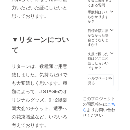
支援に関するよ
くある質問
力いただいた証にしたいと
手数料はいく
思っております。
らかかります
か？
目標金額に届
かなかった場
▼リターンについ
合どうなりま
すか？
て
支援で困った
時はどこに相
談したらいい
リターンは、数種類ご用意
ですか？
致しました。気持ちだけで
ヘルプページを
も大変嬉しく思います。種
見る
類によって、J STAGEのオ
このプロジェクト
リジナルグッズ、9.12後楽
の問題報告は
こち
園大会のチケット、選手へ
ら
よりお問い合わ
せください
の花束贈呈など、いろいろ
考えております。