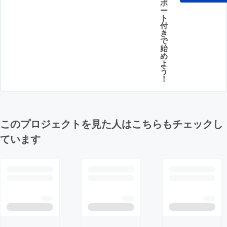
ポ
ー
ト
付
き
で
始
め
よ
う
！
このプロジェクトを見た人はこちらもチェックし
ています