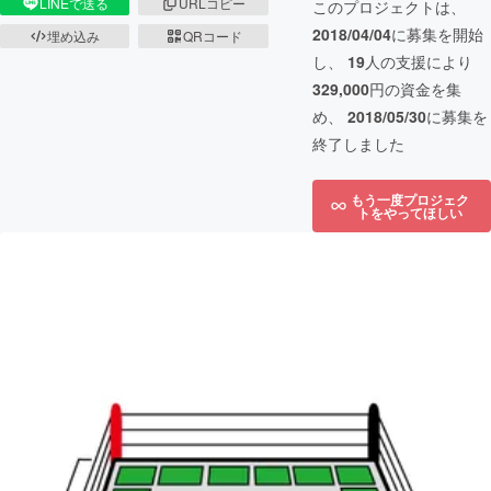
LINEで送る
URLコピー
このプロジェクトは、
2018/04/04
に募集を開始
埋め込み
QRコード
し、
19
人の支援により
329,000
円の資金を集
め、
2018/05/30
に募集を
終了しました
もう一度プロジェク
トをやってほしい