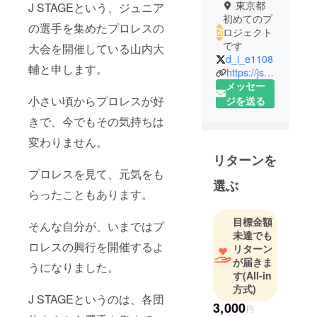
東京都
J STAGEという、ジュニア
初めてのプ
の選手を集めたプロレスの
ロジェクト
です
大会を開催している山内大
d_i_e1108
輔と申します。
https://jstage0912.jimdo.com/
メッセー
小さい頃からプロレスが好
ジを送る
きで、今でもその気持ちは
変わりません。
リターンを
プロレスを見て、元気をも
選ぶ
らったこともあります。
目標金額
そんな自分が、いまではプ
未達でも
ロレスの興行を開催するよ
リターン
が届きま
うになりました。
す
(All-in
方式)
J STAGEというのは、各団
3,000
円