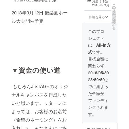
お届け予定：
ンバスへのご希
こ
2018年09月
の
望のお名前印
リ
タ
2018年9月12日 後楽園ホー
字、J
ー
ン
STAGE9.12後楽
詳細を見る
を
ル大会開催予定
選
園ホール大会特
択
す
別RS席ペアご招
る
待
このプロ
ジェクト
は、
All-In方
式
です。
目標金額に
関わらず、
▼資金の使い道
2018/05/30
23:59:59
ま
もちろんJ STAGEのオリジ
でに集まっ
た金額が
ナルキャンバスを作成した
ファンディ
いと思います。リターンに
ングされま
よっては、お客様のお名前
す。
（希望のネーミング）をお
入れして、みなさんにご協