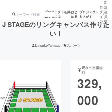
新
ロ
規
グ
会
プロジェクトを掲
はじ
プロジェクト
/
載するには
める
をさがす
イ
員
ン
登
J STAGEのリングキャンバス作りた
録
い！
人気のプロ
注目のリ
注目の新着プロ
募集終了が近いプ
もうすぐ公開
DaisukeYamauchi
スポーツ
ジェクト
ターン
ジェクト
ロジェクト
されます
アート・写真
音楽
現在の支援総
額
329,
テクノロジー・ガジェット
ゲーム・サ
000
映像・映画
書籍・雑誌
ビジネス・起業
チャレンジ