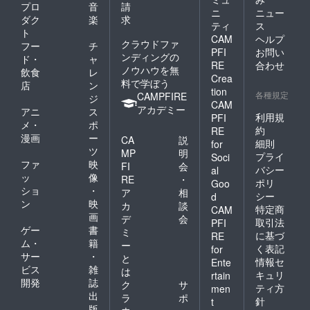
プロ
音
請
ニ
ニュー
ダク
楽
求
ティ
ス
ト
CAM
ヘルプ
クラウドファ
フー
チ
PFI
お問い
ンディングの
ド・
ャ
RE
合わせ
ノウハウを無
飲食
レ
Crea
料で学ぼう
店
ン
tion
各種規定
CAMPFIRE
ジ
CAM
アカデミー
アニ
ス
利用規
PFI
メ・
ポ
約
RE
漫画
ー
CA
説
細則
for
ツ
MP
明
プライ
Soci
ファ
映
FI
会
バシー
al
ッ
像
RE
・
ポリ
Goo
ショ
・
ア
相
シー
d
ン
映
カ
談
特定商
CAM
画
デ
会
取引法
PFI
ゲー
書
ミ
に基づ
RE
ム・
籍
ー
く表記
for
サー
・
と
情報セ
Ente
ビス
雑
は
キュリ
rtain
開発
誌
ク
サ
ティ方
men
出
ラ
ポ
針
t
版