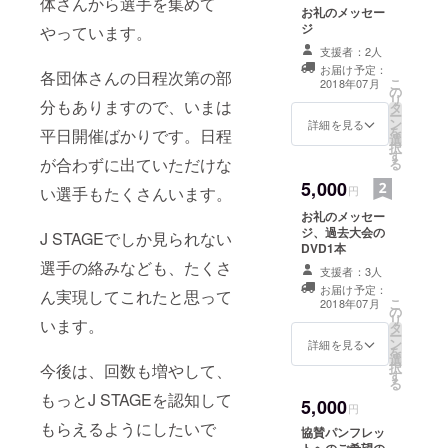
体さんから選手を集めて
お礼のメッセー
ジ
やっています。
支援者：2人
お届け予定：
各団体さんの日程次第の部
こ
2018年07月
の
リ
分もありますので、いまは
タ
ー
ン
詳細を見る
を
平日開催ばかりです。日程
選
択
す
が合わずに出ていただけな
る
5,000
円
い選手もたくさんいます。
お礼のメッセー
ジ、過去大会の
J STAGEでしか見られない
DVD1本
選手の絡みなども、たくさ
支援者：3人
お届け予定：
ん実現してこれたと思って
こ
2018年07月
の
リ
います。
タ
ー
ン
詳細を見る
を
選
択
今後は、回数も増やして、
す
る
もっとJ STAGEを認知して
5,000
円
もらえるようにしたいで
協賛パンフレッ