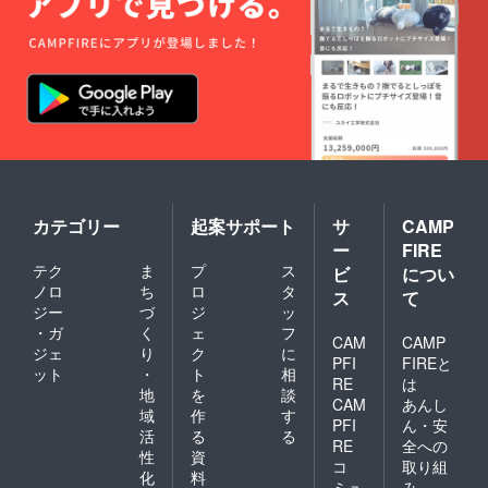
カテゴリー
起案サポート
サ
CAMP
ー
FIRE
テク
ま
プ
ス
ビ
につい
ノロ
ち
ロ
タ
ス
て
ジー
づ
ジ
ッ
・ガ
く
ェ
フ
CAM
CAMP
ジェ
り
ク
に
PFI
FIREと
ット
・
ト
相
RE
は
地
を
談
CAM
あんし
域
作
す
PFI
ん・安
活
る
る
RE
全への
性
資
コ
取り組
化
料
ミュ
み