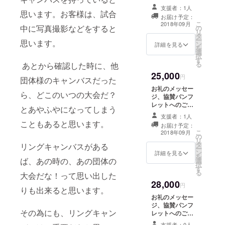
望のお名前印
支援者：1人
字、リングキャ
思います。お客様は、試合
お届け予定：
ンバスへのご希
こ
2018年09月
中に写真撮影などをすると
の
望のお名前印
リ
タ
字、J
ー
思います。
ン
STAGE9.12後楽
詳細を見る
を
選
園ホール大会指
択
す
定席B席にご招
る
あとから確認した時に、他
待
25,000
円
団体様のキャンバスだった
お礼のメッセー
ら、どこのいつの大会だ？
ジ、協賛パンフ
レットへのご希
とあやふやになってしまう
望のお名前印
支援者：1人
字、リングキャ
こともあると思います。
お届け予定：
ンバスへのご希
こ
2018年09月
の
望のお名前印
リ
タ
字、J
リングキャンバスがある
ー
ン
STAGE9.12後楽
詳細を見る
を
ば、あの時の、あの団体の
選
園ホール大会指
択
す
定席A席ご招待
る
大会だな！って思い出した
28,000
円
りも出来ると思います。
お礼のメッセー
ジ、協賛パンフ
その為にも、リングキャン
レットへのご希
望のお名前印
支援者：0人