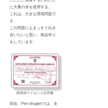
2月を予
ナー共
ます。
セット
定して
に無香
アドバ
剤の代
に大量の水を使用する。
いま
料の製
イス
わりに
す。 日
品で
は、
これは、大きな環境問題で
使用す
程は、
す。 ボ
zoomを
ると、
クラウ
トルに
す。
使用し
アミノ
ドファ
サロン
て行い
酸が髪
この問題にもまっすぐ向き
ンディ
名、ま
ます。
に浸透
ング終
たは、
彭倏耕
し、髪
合いたいと思い、商品作り
了後、
美容師
（ペン
の保護
ご支援
さんの
シュゲ
に加
をしています。
くだ
お名前
ン）氏
え、
さった
をお入
は日本
セット
方にご
れして
語が話
が長持
案内し
お届け
せます
ちしま
ます。
しま
ので、
す。
・ヘア
す。
言葉を
Pen
ケア
（名入
気にす
shugen
セット
れの内
ること
の『髪
『セレ
容につ
なくお
を健や
ニ
いて
気軽に
かに育
ティ』
は、ク
ご相談
てる』
1点
ラウド
くださ
を、ぜ
ヘア
ファン
い。 カ
ひご体
調香師ライセンス証明書
シャン
ディン
ウンセ
感くだ
プー
グ終了
リング
さい。
（50ｍ
後、ご
（ファ
＊この
現在、Pen shugenでは、全
l）、ヘ
連絡い
ースト
リター