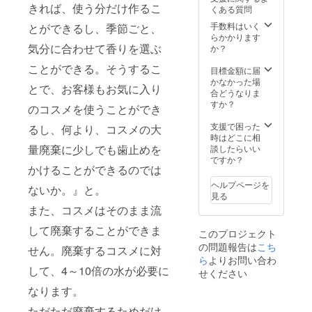
50ml）
ンディ
shugen
顔だけ
ひご体
きれば、使う分だけ作るこ
くある質問
1本
ショ
代表
でなく
感くだ
・コン
ナー
彭倏耕
手数料はいく
とができるし、季節ごと、
全身に
さい。
ディ
（320m
（ペン
らかかります
ご使用
＊この
ショ
l） 12
気分に合わせて香りを選ぶ
シュゲ
か？
いただ
リター
ナー
本 ・ボ
ン）氏
けま
ンは、
ことができる。そうするこ
（無香
トルへ
が、髪
目標金額に届
す。 ・
配送料
料：
の名入
のお悩
かなかった場
ヘアケ
を含ん
とで、お客様もお気に入り
50ml
れ ・使
みをお
合どうなりま
ア
でいま
） 1本
用方法
伺いし
すか？
NUTRIE
す。
のコスメを使うことができ
キット
のレク
てアド
NTS（
を事前
チャー
バイス
支援で困った
集中ト
るし、何より、コスメの大
にお送
・今
いたし
時はどこに相
リート
りし
後、
量廃棄に少しでも歯止めを
ます。
談したらいい
メン
て、実
Pen
コスメ
ですか？
ト）
かけることができるのでは
物をお
shugen
のプロ
（50ml
手元に
にてオ
ダクト
） 1点
ヘルプページを
ないか。』と。
置きな
リジナ
に携
髪を乾
見る
がら
ルヘア
わって
かす前
また、コスメはそのまま流
レッス
ケア製
いる方
に毛先
ンを
品開発
には、D
に付け
して廃棄することができま
このプロジェクト
行って
時の優
to C向
てブ
の問題報告は
こち
いただ
先権
けの
せん。廃棄するコスメに対
ロー、
きま
シャン
ら
よりお問い合わ
ファー
また
して、4～10倍の水が必要に
す。 開
プー、
ストコ
は、コ
せください
催時期
コン
ンサル
テやヘ
なります。
は2022
ディ
タント
アセッ
年1月～
ショ
を行い
トの
ただただ廃棄するためだけ