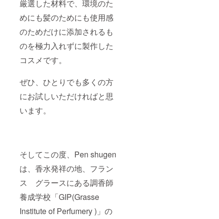
かす前
厳選した材料で、環境のた
に毛先
めにも髪のためにも使用感
に付け
てブ
のためだけに添加されるも
ロー、
また
のを極力入れずに製作した
は、コ
テやヘ
コスメです。
アセッ
トの
セット
ぜひ、ひとりでも多くの方
剤の代
にお試しいただければと思
わりに
使用す
います。
ると、
アミノ
酸が髪
に浸透
し、髪
の保護
そしてこの度、Pen shugen
に加
え、
は、香水発祥の地、フラン
セット
ス グラースにある調香師
が長持
ちしま
養成学校「GIP(Grasse
す。
Pen
Institute of Perfumery )」の
shugen