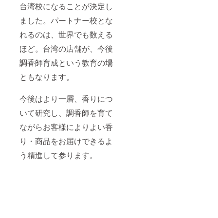
の『髪
台湾校になることが決定し
を健や
かに育
ました。パートナー校とな
てる』
を、ぜ
れるのは、世界でも数える
ひご体
ほど。台湾の店舗が、今後
感くだ
さい。
調香師育成という教育の場
＊この
リター
ともなります。
ンは、
配送料
を含ん
今後はより一層、香りにつ
でいま
す。
いて研究し、調香師を育て
ながらお客様によりよい香
り・商品をお届けできるよ
う精進して参ります。