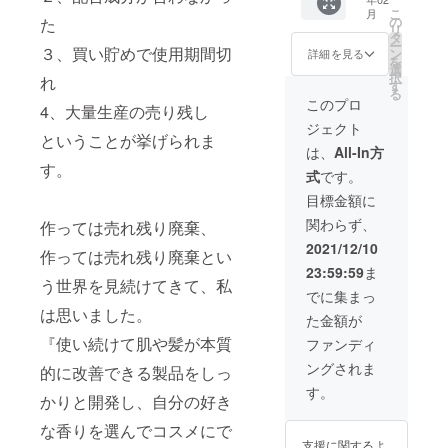
の香り
ショ
さい！
品〉 ・
でなく
こ
月
のシャ
ナー
・Pen
の
た
フェイ
全身に
リ
ンプー
セッ
shugen
タ
シャル
ご使用
ー
とコン
ト】 ヘ
３、買い貯めで使用期間切
代表
ン
ウォッ
詳細を見る
いただ
を
ディ
アサロ
彭倏耕
選
シュ
けま
択
れ
ショ
ンでご
（ペン
す
（50ml
す。 髪
る
ナーを
使用を
シュゲ
） 1点
このプロ
の長
4、大量生産の売り残し
作りま
検討さ
ン）
泡で出
さ、1回
ジェクト
す。
れる方
氏、
てくる
の使用
ということが挙げられま
レッス
向け
『髪カ
洗顔
は、
All-In方
量・使
ンは、
に、大
ウンセ
料。泡
す。
用頻度
式
です。
zoomを
きなボ
リン
で出て
によっ
使用し
トルの
グ』
くるの
目標金額に
て異な
てオン
無香料
また
で、強
ります
関わらず、
作っては売れ残り廃棄、
ライン
シャン
は
くこす
が、約2
で行い
プー＆
『コス
らず洗
2021/12/10
週間の
作っては売れ残り廃棄とい
ます。
コン
メプロ
うこと
量が
23:59:59
ま
〈キッ
ディ
ダクト
ができ
セット
う世界を見続けてきて、私
ト〉 ・
ショ
に関す
ます。
でに集まっ
となっ
テスト
ナーを
る
洗い上
は思いました。
ていま
た金額が
香料
セット
ファー
がりは
す。
（2ml）
にしま
ストコ
『使い続けて肌や髪が本質
つっぱ
ファンディ
Pen
7種・
した。
ンサル
らず、
shugen
ングされま
的に改善できる製品をしっ
各1本
・シャ
タン
適度に
の『髪
・シャ
ンプー
ト』
保湿さ
す。
を健や
かりと開発し、自分の好き
ンプー
（320m
（45
れたよ
かに育
（無香
l） 12
分）
うな肌
てる』
な香りを選んでコスメにで
料：
本 ・コ
Pen
感に。
を、ぜ
支援に関するよ