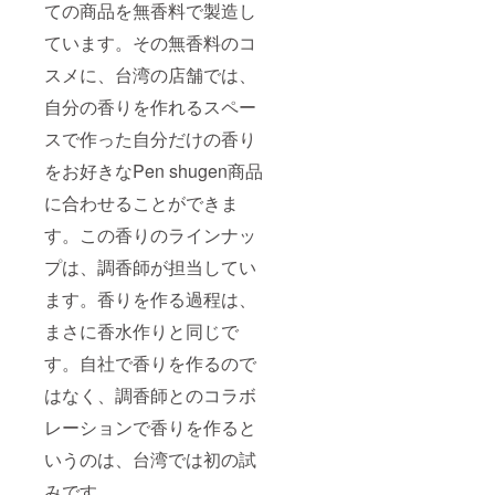
アコン
たしま
コンサ
ンは、
ての商品を無香料で製造し
ディ
す。）
ルタン
配送料
ショ
ご使用
ト）の
ています。その無香料のコ
を含ん
ナー
方法に
実施時
でいま
スメに、台湾の店舗では、
（50ｍ
ついて
期につ
す。
l） 、ヘ
は、
いて
自分の香りを作れるスペー
アト
zoomに
は、ク
リート
てレク
ラウド
スで作った自分だけの香り
メント
チャー
ファン
（15ｍ
を行い
ディン
をお好きなPen shugen商品
l） 、ス
ます。
グ終了
キャル
（実施
後、ご
に合わせることができま
プエッ
時期
支援く
センス
は、ご
す。この香りのラインナッ
ださっ
（15ｍ
支援く
た方と
プは、調香師が担当してい
l） ＊こ
ださっ
メール
のリ
た方の
にて日
ます。香りを作る過程は、
ターン
ご都合
程調整
は、配
を伺っ
させて
まさに香水作りと同じで
送料を
て調整
いただ
含んで
しま
きま
す。自社で香りを作るので
いま
す。
す。 ・
す。
2022年
はなく、調香師とのコラボ
ヘアケ
1月～2
アセッ
レーションで香りを作ると
月を予
ト『セ
定）
レニ
いうのは、台湾では初の試
Pen
ティ』
shugen
2点
みです。