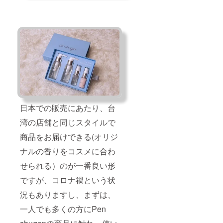
に行い
が、約
ます。
1ヶ月分
＊この
の量が
リター
入って
ンは、
いま
配送料
す）
を含ん
〈台湾
でいま
限定・
す。
日本未
発売商
品〉 ・
フェイ
シャル
ウォッ
日本での販売にあたり、台
シュ
湾の店舗と同じスタイルで
（50ml
） 1点
商品をお届けできる(オリジ
泡で出
てくる
ナルの香りをコスメに合わ
洗顔
料。泡
せられる）のが一番良い形
で出て
くるの
ですが、コロナ禍という状
で、強
くこす
況もありますし、まずは、
らず洗
一人でも多くの方にPen
うこと
ができ