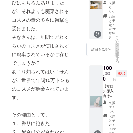
特別体
代表
びはもちろんありました
l） 、ヘ
フェイ
支援
験クラ
彭倏耕
アト
シャル
者：
ス＆ヘ
が、それよりも廃棄される
（ペン
リート
2人
ウォッ
アケア
シュゲ
メント
シュ
お届
コスメの量の多さに衝撃を
セッ
ン）氏
（15ｍ
け予
（50ml
ト】 調
のお話
定：
l） 、ス
） 1点
受けました。
香師養
2022
が直接
キャル
泡で出
年02
成学校
聞ける
プエッ
てくる
みなさんは、年間でどれく
こ
月
「GIP(G
カウン
の
センス
洗顔
リ
rasse
セリン
タ
（15ｍ
らいのコスメが使用されず
料。泡
ー
Institut
グ付き
ン
l） 各
詳細を見る
で出て
を
e of
に廃棄されているかご存じ
リター
選
2点
くるの
択
Perfum
ンで
す
（髪の
で、強
る
でしょうか？
ery )」
す。 彭
長さ、1
くこす
100
台湾校
倏耕
回に使
らず洗
あまり知られてはいません
である
,00
（ペン
用する
うこと
残り5
Pen
シュゲ
0
量によ
ができ
が、世界で年間10万トンも
円
shugen
ン）氏
ります
ます。
の香り
【サロ
に髪質
が、約
のコスメが廃棄されていま
洗い上
特別
ン導入
相談を
1ヶ月分
がりは
レッス
向け
参考に
す。
の量が
つっぱ
ン。 香
Pen
しなが
入って
らず、
支援
りの基
shugen
ら、1ヶ
いま
適度に
者：
礎を学
無香料
月髪質
す）
0人
保湿さ
その理由として、
びなが
シャン
改善に
〈台湾
れたよ
お届
ら自分
プー＆
トライ
限定・
け予
うな肌
１、香りに飽きた
のオリ
コン
してみ
定：
日本未
感に。
ジナル
ディ
2022
てくだ
発売商
顔だけ
２、配合成分が合わなかっ
年02