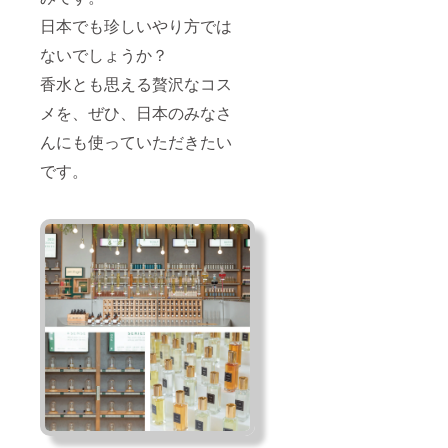
代表
ヘア
彭倏耕
シャン
日本でも珍しいやり方では
（ペン
プー
シュゲ
（50ｍ
ないでしょうか？
ン）氏
l）、ヘ
香水とも思える贅沢なコス
は、日
アコン
本語が
ディ
メを、ぜひ、日本のみなさ
話せま
ショ
す。 ま
ナー
んにも使っていただきたい
た、こ
（50ｍ
ちらの
l） 、ヘ
です。
リター
アト
ンでご
リート
支援く
メント
ださっ
（15ｍ
た方
l） 、ス
は、今
キャル
後、
プエッ
Pen
センス
shugen
（15ｍ
にてオ
l） 各
リジナ
2点
ルヘア
（髪の
ケア製
長さ、1
品を開
回に使
発する
用する
際は、
量によ
優先的
ります