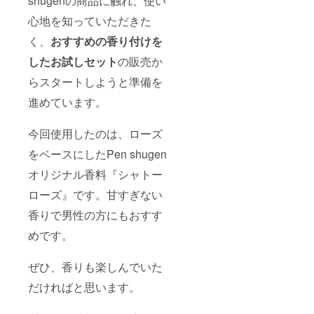
shugenの商品に触れ、使い
ます。
洗い上
心地を知っていただきた
がりは
つっぱ
く、
おすすめの香り付けを
らず、
適度に
したお試しセット
の販売か
保湿さ
らスタートしようと準備を
れたよ
うな肌
進めています。
感に。
顔だけ
でなく
今回使用したのは、ローズ
全身に
ご使用
をベースにしたPen shugen
いただ
けま
オリジナル香料『シャトー
す。 ・
ローズ』です。甘すぎない
ヘアケ
ア
香りで男性の方にもおすす
NUTRIE
NTS（
めです。
集中ト
リート
メン
ぜひ、香りも楽しんでいた
ト）
（50ml
だければと思います。
） 1点
髪を乾