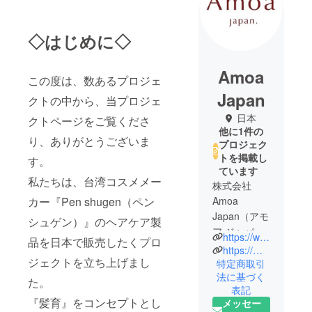
◇はじめに◇
Amoa
この度は、数あるプロジェ
Japan
クトの中から、当プロジェ
日本
クトページをご覧くださ
他に1件の
り、ありがとうございま
プロジェク
トを掲載し
す。
ています
私たちは、台湾コスメメー
株式会社
カー『Pen shugen（ペン
Amoa
Japan（アモ
シュゲン）』のヘアケア製
ア ジャパ
https://www.penshugen.com/
品を日本で販売したくプロ
ン）は、
https://megumi-haruna.com/
ジェクトを立ち上げまし
特定商取引
法に基づく
『ただ、飾
た。
表記
るためのア
『髪育』をコンセプトとし
メッセー
クセサリー