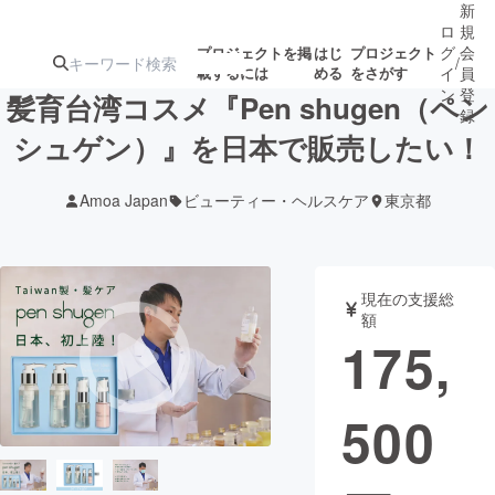
新
ロ
規
グ
会
プロジェクトを掲
はじ
プロジェクト
/
載するには
める
をさがす
イ
員
ン
登
髪育台湾コスメ『Pen shugen（ペン
録
シュゲン）』を日本で販売したい！
人気のプロ
注目のリ
注目の新着プロ
募集終了が近いプ
もうすぐ公開
Amoa Japan
ビューティー・ヘルスケア
東京都
ジェクト
ターン
ジェクト
ロジェクト
されます
アート・写真
音楽
現在の支援総
額
175,
テクノロジー・ガジェット
ゲーム・サ
500
映像・映画
書籍・雑誌
ビジネス・起業
チャレンジ