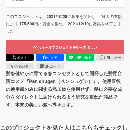
このプロジェクトは、
2021/10/28
に募集を開始し、
16
人の支援
により
175,500
円の資金を集め、
2021/12/10
に募集を終了しま
した
もう一度プロジェクトをやってほしい
ポスト
シェア
LINEで送る
URLコピー
埋め込み
QRコード
髪を健やかに育てるをコンセプトとして開発した髪育台
湾コスメ『Pen shugen（ペンシュゲン）』。使用直後
の使用感のみに関する添加物を使用せず、髪に必要な成
分をダイレクトに届けられるよう研究を重ねた商品で
す。本来の美しい髪へ導きます。
このプロジェクトを見た人はこちらもチェックし