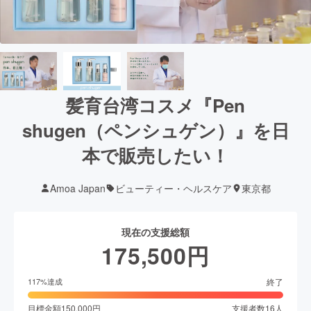
髪育台湾コスメ『Pen
shugen（ペンシュゲン）』を日
本で販売したい！
Amoa Japan
ビューティー・ヘルスケア
東京都
現在の支援総額
175,500
円
終了
117
%達成
目標金額
150,000
円
支援者数
16
人