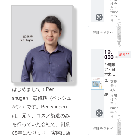
『自分らし
ウォッ
け予
シュを
定：
く咲く』こ
ご提
2022
との大切さ
年02
供！
こ
月
【2週間
をお伝えし
の
リ
お試し
タ
ながら、華
ー
セッ
ン
詳細を見る
を
のある女性
ト】 ご
選
択
紹介し
す
を増やした
る
ました
いという想
10,
ヘアケ
残り22
いで、多く
アお試
000
円
しセッ
の方にジュ
台湾限
トと日
エリーをお
定・日
本未発
本未発
売商品
届けしてい
売商品2
をご提
支援
ます。
点をご
供品と
者：
はじめまして！Pen
提供！
してお
3人
【1ヶ月
付けし
お届
shugen 彭倏耕（ペンシュ
集中髪
たリ
け予
質改善
ターン
定：
ゲン）です。Pen shugen
セッ
2022
です。
年02
ト】 ご
・ヘア
は、元々、コスメ製造のみ
こ
月
紹介し
ケア
の
リ
ました
セット
を行っていた会社で、創業
タ
ー
ヘアケ
『セレ
ン
詳細を見る
を
35年になります。実際に店
アお試
ニ
選