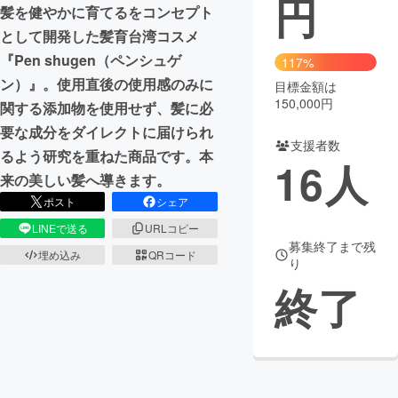
円
髪を健やかに育てるをコンセプト
まちづくり・地域活性化
として開発した髪育台湾コスメ
『Pen shugen（ペンシュゲ
117%
ン）』。使用直後の使用感のみに
目標金額は
CAMPFIRE for Social Good
CAMPFIRE Creation
150,000円
関する添加物を使用せず、髪に必
CAMPFIREふるさと納税
machi-ya
コミュニティ
要な成分をダイレクトに届けられ
支援者数
るよう研究を重ねた商品です。本
16
人
来の美しい髪へ導きます。
ポスト
シェア
LINEで送る
URLコピー
募集終了まで残
埋め込み
QRコード
り
終了