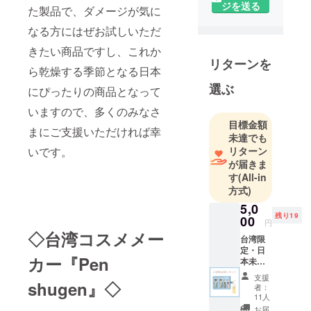
ジを送る
た製品で、ダメージが気に
ではなく、
生きる上で
なる方にはぜお試しいただ
のパート
きたい商品ですし、これか
ナーとなる
リターンを
ら乾燥する季節となる日本
ジュエ
選ぶ
リー』
にぴったりの商品となって
いますので、多くのみなさ
をテーマに
目標金額
まにご支援いただければ幸
したジュエ
未達でも
リーデザイ
リターン
いです。
が届きま
ナー
す
(All-in
HARUNA
方式)
MEGUMIが
5,0
手がける
残り19
00
円
ジュエリー
◇台湾コスメメー
台湾限
会社です。
定・日
何歳になっ
カー『Pen
本未発
てもときめ
売商品
支援
のフェ
shugen』◇
くことを忘
者：
イシャ
11人
れずに、
ル
お届