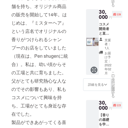
択
しセッ
ティ』
す
る
舗を持ち、オリジナル商品
ト2点と
1点
30,
日本未
ヘア
の販売を開始して14年。は
残り9
発売商
000
シャン
円
品2点を
プー
じめは、『ミスターヘア』
コスメ
ご提供
（50ｍ
開発者
品とし
l）、ヘ
という店名でオリジナルの
と直接
てお付
アコン
話がで
けした
香りがつけられるシャン
ディ
支援
きる！
リター
ショ
者：
プーのお店をしていました
【彭倏
ンで
ナー
1人
耕（ペ
す。 ・
（50ｍ
お届
（現在は、Pen shugenに統
ンシュ
ヘアケ
l） 、ヘ
け予
ゲン）
アセッ
定：
アト
合）。私は、幼い頃からそ
氏カウ
2022
ト『セ
リート
年02
ンセリ
レニ
メント
の工場と共に育ちました。
こ
月
ング付
ティ』
の
（15ｍ
リ
き！1ヶ
２点
タ
父がとても研究熱心な人な
l） 、ス
ー
月集中
ヘア
ン
キャル
詳細を見る
を
髪質改
のでその影響もあり、私も
シャン
選
プエッ
択
善ヘア
プー
す
センス
る
コスメについて興味を持
ケア
（50ｍ
（15ｍ
30,
セッ
l）、ヘ
l） 〈台
ち、工場がとても身近な存
残り3
ト】 コ
000
アコン
湾限
円
スメ開
ディ
定・日
在でした。
【香り
発者
ショ
本未発
の基礎
Pen
ナー
売商
製品ができあがってくる喜
を学ぶ
shugen
（50ｍ
品〉 ・