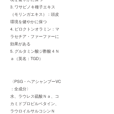
3. ワサビノキ種⼦エキス
（モリンガエキス）：頭⽪
環境を健やかに保つ
4. ピロクトンオラミン：マ
ラセチア・ファーファーに
効果がある
5. グルタミン酸ジ酢酸４Ｎ
ａ（英名：TGD）
〈PSG・ヘアシャンプーVC
：全成分〉
⽔、ラウレス硫酸Ｎａ、コ
カミドプロピルベタイン、
ラウロイルサルコシンＮ