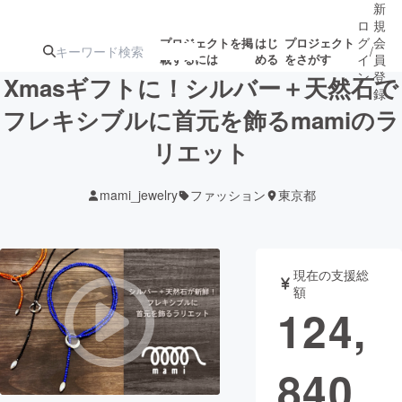
新
ロ
規
グ
会
プロジェクトを掲
はじ
プロジェクト
/
載するには
める
をさがす
イ
員
ン
登
Xmasギフトに！シルバー＋天然石で
録
フレキシブルに首元を飾るmamiのラ
リエット
人気のプロ
注目のリ
注目の新着プロ
募集終了が近いプ
もうすぐ公開
ジェクト
ターン
ジェクト
ロジェクト
されます
mami_jewelry
ファッション
東京都
アート・写真
音楽
現在の支援総
テクノロジー・ガジェット
ゲーム・サ
額
124,
映像・映画
書籍・雑誌
840
ビジネス・起業
チャレンジ