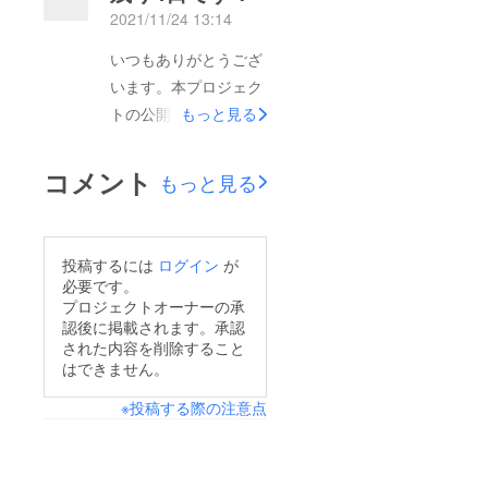
2021/11/24 13:14
いつもありがとうござ
います。本プロジェク
トの公開期間も残り4
もっと見る
日となりました。ご購
入を迷われている方は
コメント
もっと見る
この機会にぜひご検討
ください。期間内にい
ただいたご注文品はす
投稿するには
ログイン
が
べてクリスマスまでに
必要です。
お届けいたします。な
プロジェクトオーナーの承
認後に掲載されます。承認
にかご質問等ありまし
された内容を削除すること
たらメッセージでご連
はできません。
絡ください。引き続き
※投稿する際の注意点
よろしくお願いしま
す！