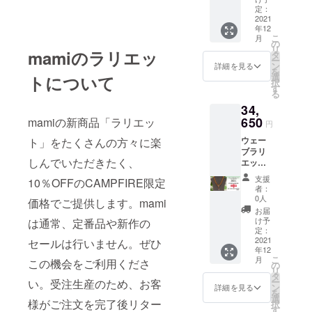
し、2015年
93.5cm
定：
、天然
2021
には西武百
年12
石部分
貨店池袋本
こ
月
90cm）
の
リ
店に常設店
¥31,000
mamiのラリエッ
タ
ー
（税込
ン
詳細を見る
を出店。
を
¥34,100
選
トについて
2019年に初
択
）
す
る
→［CA
の路面店で
34,
MPFIRE
あるmami吉
特別価
650
mamiの新商品「ラリエッ
円
祥寺店を
格］
ウェー
ト」をたくさんの方々に楽
¥27,900
オープンし
ブラリ
（税込
ました。
しんでいただきたく、
エット
¥30,690
（カー
シルバーな
） お客
支援
10％OFFのCAMPFIRE限定
ネリア
様がご
者：
らではのボ
ン／全
注文を
0人
価格でご提供します。mami
リューム感
長約
完了
お届
93.5cm
後、約
を持った美
け予
は通常、定番品や新作の
、天然
１ヶ月
定：
しい造形
石部分
2021
でリ
セールは行いません。ぜひ
年12
と、身につ
90cm）
ターン
こ
月
この機会をご利用くださ
¥35,000
品を発
の
けた時のつ
リ
（税込
送しま
タ
け心地の良
ー
い。受注生産のため、お客
¥38,500
す。リ
ン
詳細を見る
を
）
さの両立を
ターン
選
様がご注文を完了後リター
択
→［CA
品制作
す