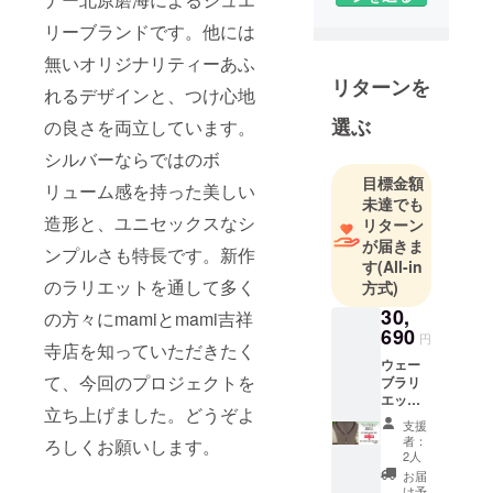
び、ジュエ
リーブランドです。他には
リーブラン
無いオリジナリティーあふ
ド「４℃」
リターンを
でデザイ
れるデザインと、つけ心地
ナーを勤め
選ぶ
の良さを両立しています。
た後、自身
シルバーならではのボ
のオリジナ
目標金額
ルブランド
リューム感を持った美しい
未達でも
を立ち上げ
造形と、ユニセックスなシ
リターン
ました。そ
が届きま
ンプルさも特長です。新作
の後ビーム
す
(All-in
スやエスト
のラリエットを通して多く
方式)
ネーショ
30,
の方々にmamiとmami吉祥
ン、スパイ
690
円
寺店を知っていただきたく
ラルマー
ウェー
て、今回のプロジェクトを
ケットなど
ブラリ
エット
のセレクト
立ち上げました。どうぞよ
（ブ
支援
ショップや
ラック
者：
ろしくお願いします。
スピネ
大手百貨店
2人
ル／全
お届
などに展開
長約
け予