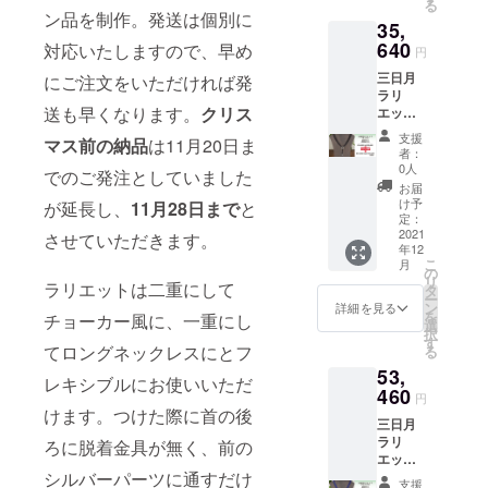
大切にデザ
る
MPFIRE
と発送
ン品を制作。発送は個別に
インしてい
35,
特別価
は個別
格］
640
に対応
ます。デザ
対応いたしますので、早め
円
¥31,500
いたし
イナーのこ
三日月
（税込
にご注文をいただければ発
ますの
ラリ
だわりが詰
¥34,650
で、早
送も早くなります。
クリス
エット
） お客
めにご
まった、ク
（オニ
様がご
注文を
支援
マス前の納品
は11月20日ま
オリティの
キス／
注文を
いただ
者：
全長約
完了
高いジュエ
ければ
0人
でのご発注としていました
98.5cm
後、約
発送も
お届
リーをお楽
、天然
１ヶ月
早くな
け予
が延長し、
11月28日まで
と
しみくださ
石部分
でリ
定：
りま
95cm）
2021
ターン
させていただきます。
す。 ＊
い。mamiの
年12
¥36,000
品を発
クリス
ジュエリー
こ
月
（税込
送しま
の
マスま
リ
¥39,600
ラリエットは二重にして
は洗練され
す。リ
タ
でにお
ー
）
ターン
ン
届けを
詳細を見る
た大人のた
を
チョーカー風に、一重にし
→［CA
品制作
選
ご希望
択
めのジュエ
MPFIRE
と発送
す
の場合
てロングネックレスにとフ
る
特別価
は個別
リーです。
は、11
53,
格］
に対応
月20日
レキシブルにお使いいただ
¥32,400
460
いたし
（土）
円
（税込
ますの
までに
けます。つけた際に首の後
三日月
¥35,640
で、早
お申し
ラリ
） お客
ろに脱着金具が無く、前の
めにご
込みく
エット
様がご
注文を
ださ
（ラピ
シルバーパーツに通すだけ
注文を
いただ
い。 ＊
支援