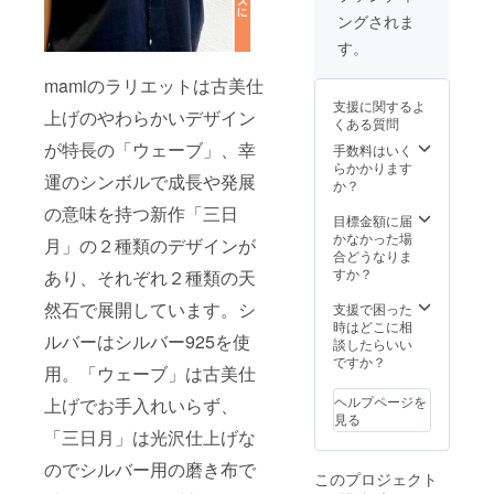
す。リ
ご希望
能性が
ングされま
ターン
の場合
ござい
品制作
は、11
ます。
す。
と発送
月20日
は個別
（土）
mamiのラリエットは古美仕
に対応
までに
支援に関するよ
いたし
お申し
上げのやわらかいデザイン
くある質問
ますの
込みく
で、早
が特長の「ウェーブ」、幸
ださ
手数料はいく
めにご
い。 ＊
らかかります
運のシンボルで成長や発展
注文を
ご注文
か？
いただ
状況、
の意味を持つ新作「三日
ければ
製造工
目標金額に届
発送も
程上の
かなかった場
月」の２種類のデザインが
早くな
都合等
合どうなりま
りま
により
すか？
あり、それぞれ２種類の天
す。 ＊
出荷時
クリス
然石で展開しています。シ
期が遅
支援で困った
マスま
れる可
時はどこに相
ルバーはシルバー925を使
でにお
能性が
談したらいい
届けを
ござい
ですか？
用。「ウェーブ」は古美仕
ご希望
ます。
の場合
ヘルプページを
上げでお手入れいらず、
は、11
見る
月20日
「三日月」は光沢仕上げな
（土）
までに
のでシルバー用の磨き布で
このプロジェクト
お申し