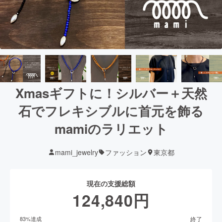
Xmasギフトに！シルバー＋天然
石でフレキシブルに首元を飾る
mamiのラリエット
mami_jewelry
ファッション
東京都
現在の支援総額
124,840
円
終了
83
%達成