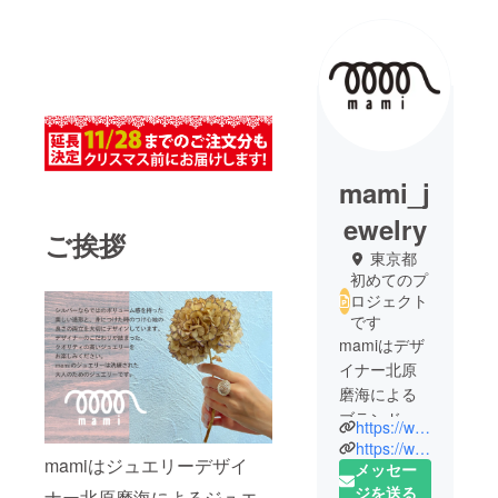
mami_j
ewelry
ご挨拶
東京都
初めてのプ
ロジェクト
です
mamiはデザ
イナー北原
磨海による
ブランド。
https://www.mami-jewelry.com/
愛知県立芸
https://www.mami-jewelryshop.com/
mamiはジュエリーデザイ
術大学でデ
メッセー
ザインを学
ジを送る
ナー北原磨海によるジュエ