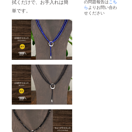
の問題報告は
こち
拭くだけで、お手入れは簡
込みく
ださ
ら
よりお問い合わ
単です。
い。 ＊
せください
ご注文
状況、
製造工
程上の
都合等
により
出荷時
期が遅
れる可
能性が
ござい
ます。