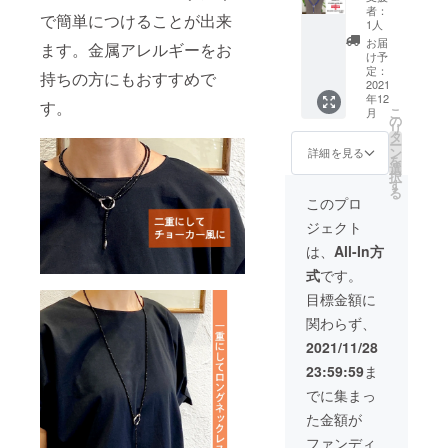
スラズ
完了
ければ
ご注文
者：
で簡単につけることが出来
リ／全
後、約
発送も
1人
状況、
長約
１ヶ月
早くな
製造工
お届
ます。金属アレルギーをお
98.5cm
でリ
りま
け予
程上の
、天然
ターン
定：
す。 ＊
都合等
持ちの方にもおすすめで
石部分
2021
品を発
クリス
により
年12
95cm）
送しま
マスま
す。
出荷時
こ
月
¥54,000
す。リ
の
でにお
期が遅
リ
（税込
ターン
タ
届けを
れる可
ー
¥59,400
品制作
ン
ご希望
詳細を見る
能性が
を
）
と発送
選
の場合
ござい
択
→［CA
は個別
す
は、11
ます。
る
MPFIRE
に対応
月20日
このプロ
特別価
いたし
（土）
ジェクト
格］
ますの
までに
¥48,600
で、早
お申し
は、
All-In方
（税込
めにご
込みく
式
です。
¥53,460
注文を
ださ
） お客
いただ
い。 ＊
目標金額に
様がご
ければ
ご注文
関わらず、
注文を
発送も
状況、
完了
早くな
製造工
2021/11/28
後、約
りま
程上の
23:59:59
ま
１ヶ月
す。 ＊
都合等
でリ
クリス
により
でに集まっ
ターン
マスま
出荷時
た金額が
品を発
でにお
期が遅
送しま
届けを
れる可
ファンディ