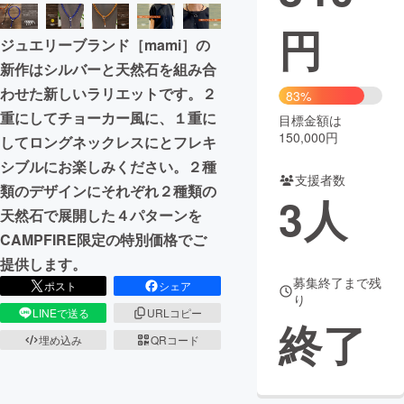
円
まちづくり・地域活性化
ジュエリーブランド［mami］の
新作はシルバーと天然石を組み合
CAMPFIRE for Social Good
CAMPFIRE Creation
わせた新しいラリエットです。２
83%
CAMPFIREふるさと納税
machi-ya
コミュニティ
重にしてチョーカー風に、１重に
目標金額は
150,000円
してロングネックレスにとフレキ
シブルにお楽しみください。２種
支援者数
類のデザインにそれぞれ２種類の
3
人
天然石で展開した４パターンを
CAMPFIRE限定の特別価格でご
提供します。
募集終了まで残
ポスト
シェア
り
LINEで送る
URLコピー
終了
埋め込み
QRコード