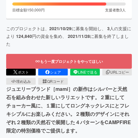
目標金額
150,000
円
支援者数
3
人
このプロジェクトは、
2021/10/29
に募集を開始し、
3
人の支援に
より
124,840
円の資金を集め、
2021/11/28
に募集を終了しまし
た
もう一度プロジェクトをやってほしい
ポスト
シェア
LINEで送る
URLコピー
埋め込み
QRコード
ジュエリーブランド［mami］の新作はシルバーと天然
石を組み合わせた新しいラリエットです。２重にして
チョーカー風に、１重にしてロングネックレスにとフレ
キシブルにお楽しみください。２種類のデザインにそれ
ぞれ２種類の天然石で展開した４パターンをCAMPFIRE
限定の特別価格でご提供します。