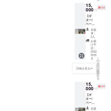
者募集
ショッ
トドア
ル刺繍
マン
玉な
ウゴ・
演出し
BEATC
15,
（締切
プを営
な雰囲
タグを
ラ」と
ど、料
ゴー）
たいと
AMP 時
残り3
を設定 /
まれる
000
気を感
製作中
コラボ
理や食
円
」
考えて
間：開
応募多
「ca*ca
じるオ
で、こ
レー
事の際
→「KY
いま
場10:00
【ギ
数の場
」。 通
リジナ
ちらを
ション
に便利
OTANG
す。 日
/ 開演
ター/
合は映
販サイ
ルスト
「ヘム
いただ
なオリ
O GO！
程 第一
13:00 /
ベース
像審査
ト
ラップ
カラー
けるこ
ジナル
（キョ
回6月11
終演
用スト
をさせ
→https:
を この
パイル
とにな
マーキ
支援
ウタン
日(土) /
18:00 /
ラップ
ていた
//minne.
度、ク
フェイ
りまし
者：
ング
ゴ・
第二回6
閉場
セット
だきま
com/@
ラウド
2人
スタオ
た。 実
シェラ
ゴー）
月12日
20:00
[Khaki(
す）。
ca-ca
ファン
ル」に
はプロ
お届
カッ
」 野外
(日) 第
料金：
カー
ステー
“特別の
ディン
け予
縫い付
の方々
プ。 こ
で初め
三回6月
入場時
キ)]】
ジ使用
1
定：
グの返
けてい
もたく
の度、
て出会
18日
1drink
イン
2022
料5,000
本”を。
礼品と
ただく
さん使
クラウ
う、音
(土) / 第
年05
代 600
ター
円（税
この一
して
ことを
用され
ドファ
こ
楽とア
月
四回6月
円 出
ネット
別）の
言で十
の
我々
検討い
ている
ンディ
リ
ウトド
19日
演：イ
でスト
ご負
分です
タ
「BEAT
ただい
ギ
ングの
ー
ア好き
(日) 会
ンター
ラップ
担、ご
よね。
ン
CAMP /
詳細を見る
ており
ター・
返礼品
を
な方々
場：京
ネット
ショッ
了承く
ca*caさ
選
ハッテ
ます。
ベース
として
択
との出
丹後森
で出演
プを営
ださ
ん製作
す
マン
素材や
用オリ
我々
る
会いを
林公園
者募集
まれる
い。1日
のアウ
ラ」と
縫いし
ジナル
「BEAT
演出し
BEATC
15,
（締切
「ca*ca
6アー
トドア
コラボ
ろに
スト
CAMP /
たいと
AMP 時
残り4
を設定 /
」。 通
000
ティス
な雰囲
レー
よっ
ラッ
円
ハッテ
考えて
間：開
応募多
販サイ
ト出演
気を感
ション
て、可
プ。 イ
マン
いま
場10:00
【ギ
数の場
ト
（予
じるオ
いただ
能か不
ケベ楽
ラ」と
す。 日
/ 開演
ター/
合は映
→https:
定）。
リジナ
けるこ
可能か
器様で
コラボ
程 第一
13:00 /
ベース
像審査
//minne.
※スペー
ルスト
とにな
の判断
もお取
レー
回6月11
終演
用スト
をさせ
com/@
スの都
ラップ
りまし
を待た
り扱い
支援
ション
日(土) /
18:00 /
ラップ
ていた
ca-ca