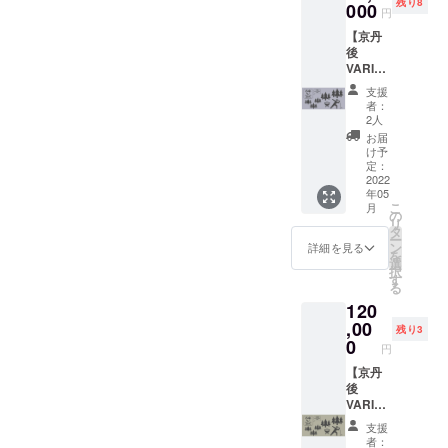
の仕様
の藤岡
残り8
ただ
ザーハ
000
まし
福袋形
ていう
BEとい
ビー
円
神戸三
になっ
店長の
き、ご
ンドル
た！ 限
式で詰
の？
う異業
キャン
宮到着
ていま
故郷
【京丹
相談さ
キーホ
定50
め合わ
笑）、
種連携
で使っ
を予定
す。
じゃな
後
せてい
ルダー
枚。鋭
せ。
絶対に
クロス
て欲し
してい
ネット
いです
VARIT. -
ただき
（横山
意製作
オープ
愛着の
メディ
い
ます。
でたま
か！ こ
MUSIC
まし
彰様）
中の
ンカ
湧くア
アイベ
なぁ〜
支援
※会場駐
たま
ういう
CAMPI
た。 今
カッ
BEATC
ラー
イテム
ントで
者：
という
車場は
知った
ことに
NG- 平
回、音
ティン
AMPの
シャツ
2人
になる
一緒に
願いを
近隣を
アウト
運命を
日1日
楽とア
グボー
焼印も
は自分
こと間
活動す
お届
込め
予定し
ドアガ
感じて
（11:00
ウトド
ド（薪
押させ
用に色
け予
違いな
ること
て、、
ていま
レージ
しまう
〜
アの架
SHOP
定：
ていた
違いを
し！ 限
が増
、！ ●
すが、
ブラン
南出で
20:00）
2022
け橋と
CHAM
だきま
セレク
定30
え、 コ
【オー
歩いて
ドなん
年05
すが、
貸切
なるよ
BERS
す。 天
トいた
個。
ロナ禍
プンカ
20分程
こ
月
です
すぐに
45%OF
うな返
様）
の
然の材
だくの
BEATC
以後は
ラー
度の場
リ
が、 な
ご連絡
F（超早
礼品
シェラ
タ
を使用
も◎ ス
AMP /
撮影・
シャ
所にな
ー
んと住
させて
割）】
を、、
カップ
ン
してい
テンレ
詳細を見る
ハッテ
配信の
ツ】 生
る可能
を
所が兵
いただ
コンテ
、と考
（x
選
るた
スマグ
マンラ
技術提
地：ツ
性があ
択
庫県朝
いたと
ナハウ
えてい
azuroy
す
め、細
カッ
の焼印
供な
イル裏
ること
る
来市の
ころ お
ス3棟と
ること
x様）
かなひ
プ・コ
予定。
ど、数
使い 素
をご了
和田
120
電話い
楽器な
もお伝
メス
びわれ
ルク
ナスカ
多くの
材：ポ
承くだ
山。
ただ
どを貸
,00
えし、
ティン
などが
コース
ンにそ
協力を
残り3
リエス
さい。
VARIT.
き、ご
し切り
「まさ
モーテ
0
ある場
ター・
の他の
いただ
テル
円
※入場時
の藤岡
相談さ
（2022
に音楽
ルキー
合があ
メス
鍵をぶ
いて来
65%
1drink
店長の
せてい
年6月1
【京丹
フェス
ステッ
ります
ティ
ら下げ
まし
綿35%
600円の
故郷
ただき
日〜
後
も大好
カー
が、 使
ン・ア
るな
た。 彼
ご負担
じゃな
まし
2022年
VARIT. -
きなん
シート
用感、
ウトド
ど、ぜ
らの存
をいた
いです
た。 今
8月31
MUSIC
で
今回製
見栄え
アチェ
ひじっ
在が
支援
だきま
か！ こ
回、音
日）！
CAMPI
す！」
作した
などに
ア・ラ
くりと
あった
者：
す ※Day