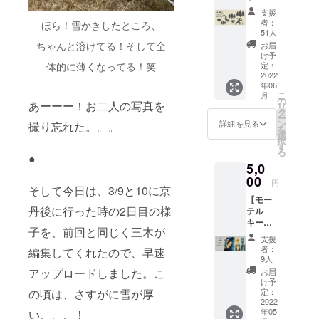
ンディ
テッ
支援
ングの
カー
者：
ほら！雪かきしたところ、
目
シート
51人
玉！？
は、耐
ちゃんと溶けてる！そして全
お届
5/29(日)
候性・
け予
に開催
耐水性
定：
体的に薄くなってる！笑
予定の
2022
がある
年06
「軽音
素材を
こ
月
団体合
使用し
の
あーーー！お二人の写真を
リ
同フェ
てお
タ
ー
ス@京
り、
ン
詳細を見る
撮り忘れた。。。
を
丹後
マット
選
択
BEATC
な仕上
す
る
AMP」
がりが
●
5,0
に参加
高級感
する学
00
を感じ
円
そして今日は、3/9と10に京
生200名
させて
【モー
分の往
くれま
丹後に行った時の2日目の様
テル
復交通
す。屋
キー
費を学
内・屋
子を、前回と同じく三木が
セッ
生たち
外問わ
支援
ト】
のため
ず貼る
者：
編集してくれたので、早速
STUDIO
にご支
ことが
9人
ONEと
援お願
できま
アップロードしました。こ
お届
STUDIO
いしま
すの
け予
TWOの
す！（1
定：
の頃は、さすがに雪が厚
で、ぜ
2種類の
2022
名あた
ひ愛車
年05
い、、、！
モーテ
り5,000
のリア