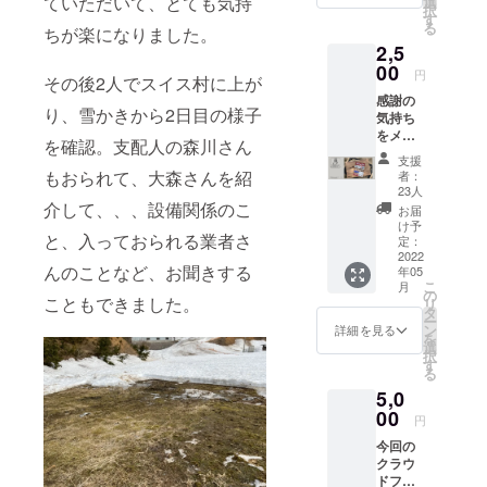
ていただいて、とても気持
選
択
よろし
す
る
ちが楽になりました。
くお願
2,5
いいた
しま
00
円
その後2人でスイス村に上が
す！
感謝の
り、雪かきから2日目の様子
気持ち
をメー
を確認。支配人の森川さん
ルにて
支援
お送り
もおられて、大森さんを紹
者：
させて
23人
いただ
介して、、、設備関係のこ
お届
きま
け予
と、入っておられる業者さ
す。 京
定：
丹後
2022
んのことなど、お聞きする
年05
BEATC
こ
月
AMP /
の
こともできました。
リ
ハッテ
タ
ー
マンラ
ン
詳細を見る
を
のA5ス
選
択
テッ
す
る
カー
5,0
シート
を郵送
00
円
いたし
今回の
ます。
クラウ
こちら
ドファ
のス