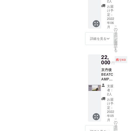
//shop.a
ロ
2人
んな
擦する
すべて
ろ、
くださ
談をさ
るギ
飲め
zuroy.c
イ）」
中、難
お届
とロゴ
ハンド
「六甲
いま
せてい
ターや
る！〜
om/
さん。
け予
燃性の
部分が
メイド
道で会
せ。）
ただい
ベース
2019年
キャン
定：
「自分
高い
剥がれ
の一点
お
たとこ
に1本ず
7月23日
2022
プや音
が愛す
アー
る可能
物で、
う！」
ろ、快
つ揃え
年06
から
楽フェ
る物を
ミー生
性があ
木目や
という
こ
諾いた
月
たい
VARIT.
スに
の
着た
地を使
ります
細かな
こと
リ
だきま
な、と
の店長
ぴった
タ
い、着
用した
ので、
サイズ
で、す
ー
した！
思える
を務め
りなア
ン
て欲し
詳細を見る
火に強
柔らか
は1枚1
ごく親
を
限定5
スト
る藤岡
ウトド
選
い！」
く無骨
いスポ
枚異
身に相
択
本。
ラッ
あゆみ
ア
す
という
で男前
ンジな
なって
談に
る
BEATC
プ。 ぜ
（兵庫
ファッ
思いが
なtakibi
どで洗
いま
乗って
AMPロ
ひお早
22,
県朝来
ション
スター
キャッ
浄する
す。
くださ
ゴをあ
めにお
残り43
市出
000
を発信
トとの
プ。 こ
円
などご
カッ
り、
しらっ
願いい
身）。
する ア
こと。
の度、
注意く
ティン
「キャ
ていた
たしま
京丹後
彼女と
ウトド
はい、
クラウ
ださ
グボー
ンプ
だきき
す！ 幅
BEATC
一緒に
アガ
大変共
ドファ
い。
ドとし
行った
ます。
5cm×長
AMP
飲める
レージ
感いた
ンディ
てはも
時、何
南出も
さ
OPENN
リター
ブラン
しま
ングの
支援
ちろん
があっ
持って
165cm
ING
ンをご
ド「x
す！ そ
者：
返礼品
のこ
たらえ
るギ
（最
CEREM
用意い
azuroy
2人
んな
として
と、お
え
ターや
長）
ONY
たしま
x（アズ
中、難
お届
我々
料理を
なぁ、
ベース
FESTIV
した！
ロ
け予
燃性の
「BEAT
盛り付
って
に1本ず
AL
場所は
定：
イ）」
高い
CAMP /
けるの
思った
つ揃え
「KYOT
2022
三宮界
さん。
アー
ハッテ
も良さ
か、思
たい
年05
ANGO
隈。時
「自分
ミー生
マン
そうで
こ
い出す
月
な、と
Goodie
間は
の
が愛す
地を使
ラ」と
す。 塗
リ
わ、
思える
s
19:00か
タ
る物を
用した
コラボ
装や添
ー
ちょっ
スト
Collecti
らの2時