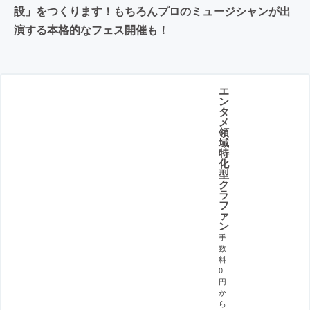
設」をつくります！もちろんプロのミュージシャンが出
演する本格的なフェス開催も！
エ
ン
タ
メ
領
域
特
化
型
ク
ラ
フ
ァ
ン
手
数
料
0
円
か
ら