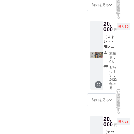
らかじ
ギ
なるよ
県今治
ca*caさ
ー
か！ こ
ンター
でスト
担、ご
よね。
ン
その
ハッテ
詳細を見る
め区画
ター・
うな返
市で生
んのス
を
ういう
ネット
ラップ
了承く
ca*caさ
選
他、ア
マン
が必要
ベース
礼品
産しま
トラッ
択
ことに
で出演
ショッ
ださ
ん製作
す
ウトド
ラ」と
な場合
用オリ
を、、
した）
プや！
る
運命を
者募集
プを営
い。1日
のアウ
アチェ
コラボ
は、こ
ジナル
、と考
カラー
と思い
感じて
20,
（締切
まれる
6アー
トドア
アなど
レー
ちらの
スト
え、 ア
はレッ
至った
しまう
残り30
を設定 /
「ca*ca
000
ティス
な雰囲
は自由
ション
リター
ラッ
円
ウトド
ド / ブ
次第で
南出で
応募多
」。 通
ト出演
気を感
にお持
いただ
ンにご
プ。 イ
アギア
ルー / イ
す。 そ
すが、
【スキ
数の場
販サイ
（予
じるオ
ちくだ
けるこ
支援い
ケベ楽
ばかり
エロー
してこ
すぐに
レット
合は映
ト
定）。
リジナ
さい。
とにな
ただけ
器様で
ではな
からお
ちらの
ご連絡
用レ
像審査
→https:
※スペー
ルスト
レンタ
りまし
ますと
もお取
く、音
選びく
コラボ
させて
ザーハ
をさせ
//minne.
スの都
ラップ
ル品も
た。 実
助かり
り扱い
支援
楽関係
ださ
スト
いただ
ンドル
ていた
com/@
合によ
を この
多少ご
はプロ
者：
ます。
されて
で何か
い。 ・
ラップ
いたと
キーホ
だきま
ca-ca
り、先
度、ク
0人
用意し
の方々
区画は
いるよ
ないか
Otta17-
のご相
ころ お
ルダー
す）。
“特別の
着のお
ラウド
ており
もたく
お届
5m×5m
うです
な、、
26
談をさ
電話い
＋モー
ステー
1
客様の
ファン
け予
ます。
さん使
を想
よ！ 今
、と考
25cm×
せてい
ただ
テル
ジ使用
本”を。
定：
み、
ディン
※BBQ
用され
定。車
回、音
えてい
12.5cm
ただい
き、ご
キー＋
2022
料5,000
この一
タープ
グの返
などを
ている
での入
楽とア
たとこ
/ 綿
たとこ
相談さ
年05
ステッ
円（税
言で十
設営を
礼品と
するた
ギ
場はで
ウトド
ろ、
こ
100% /
ろ、快
月
せてい
カー
別）の
分です
の
可とし
して
めにあ
ター・
きませ
アの架
ca*caさ
リ
日本製
諾いた
ただき
シー
ご負
よね。
タ
ます。
我々
らかじ
ベース
ん。近
け橋と
んのス
ー
（愛媛
だきま
まし
ト】 神
担、ご
ca*caさ
ン
その
「BEAT
詳細を見る
め区画
用オリ
隣に駐
なるよ
トラッ
を
県今治
した！
た。 今
戸在住
了承く
ん製作
選
他、ア
CAMP /
が必要
ジナル
車場1台
うな返
プや！
択
市で生
限定5
回、音
の横山
ださ
のアウ
す
ウトド
ハッテ
な場合
スト
分をご
礼品
と思い
る
産しま
本。
楽とア
彰先輩
い。1日
トドア
アチェ
マン
は、こ
ラッ
用意い
を、、
至った
した）
BEATC
ウトド
20,
製作に
6アー
な雰囲
アなど
ラ」と
ちらの
プ。 イ
たしま
、と考
次第で
カラー
AMPロ
アの架
残り28
よるス
000
ティス
気を感
は自由
コラボ
リター
ケベ楽
円
す。 ※
え、 ア
す。 そ
はグ
ゴをあ
け橋と
キレッ
ト出演
じるオ
にお持
レー
ンにご
器様で
雨天決
ウトド
してこ
リーン
しらっ
なるよ
【カッ
ト用レ
（予
リジナ
ちくだ
ション
支援い
もお取