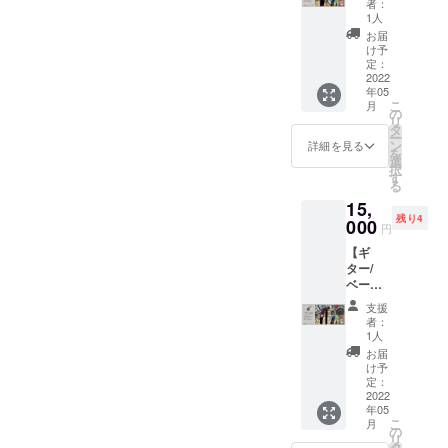
合によ
を この
た。 実
者：
せてく
されて
いただ
第二回6
閉場
セット
だきま
“特別の
り、先
度、ク
1人
はプロ
ださ
いるよ
けるこ
月12日
20:00
[Sage
す）。
1
着のお
ラウド
の方々
お届
い、、
うです
とにな
(日) 第
料金：
Green(
ステー
本”を。
客様の
ファン
け予
もたく
、！
よ！ 今
りまし
三回6月
入場時
セージ
ジ使用
この一
定：
み、
ディン
さん使
（不可
回、音
た。
18日
1drink
グリー
2022
料5,000
言で十
タープ
グの返
用され
能な場
楽とア
ネット
(土) / 第
年05
代 600
ン)]】
円（税
分です
設営を
礼品と
ている
合で
ウトド
でたま
こ
月
四回6月
円 出
イン
別）の
よね。
の
可とし
して
ギ
も、1枚
アの架
たま
リ
19日
演：イ
ター
ご負
ca*caさ
タ
ます。
我々
ター・
添えて
け橋と
知った
ー
(日) 会
ンター
ネット
担、ご
ん製作
ン
その
「BEAT
詳細を見る
ベース
お送り
なるよ
アウト
を
場：京
ネット
でスト
了承く
のアウ
選
他、ア
CAMP /
用オリ
いたし
うな返
ドアガ
択
丹後森
で出演
ラップ
ださ
トドア
す
ウトド
ハッテ
ジナル
ます）
礼品
レージ
る
林公園
者募集
ショッ
い。1日
な雰囲
アチェ
マン
スト
【サイ
を、、
ブラン
BEATC
15,
（締切
プを営
6アー
気を感
アなど
ラ」と
ラッ
ズな
、と考
ドなん
AMP 時
残り4
を設定 /
まれる
000
ティス
じるオ
は自由
コラボ
プ。 イ
円
ど】 ・
え、 ア
です
間：開
応募多
「ca*ca
ト出演
リジナ
にお持
レー
ケベ楽
PLAIN
ウトド
が、 な
場10:00
【ギ
数の場
」。 通
（予
ルスト
ちくだ
ション
器様で
FABRIC
アギア
んと住
/ 開演
ター/
合は映
販サイ
定）。
ラップ
さい。
いただ
もお取
ヘムカ
ばかり
所が兵
13:00 /
ベース
像審査
ト
※スペー
を この
レンタ
けるこ
り扱い
ラーパ
ではな
庫県朝
終演
用スト
をさせ
→https:
スの都
度、ク
ル品も
とにな
されて
支援
イル
く、音
来市の
18:00 /
ラップ
ていた
//minne.
合によ
ラウド
多少ご
りまし
者：
いるよ
フェイ
楽関係
和田
閉場
セット
だきま
com/@
り、先
ファン
1人
用意し
た。 実
うです
スタオ
で何か
山。
20:00
[Carma
す）。
ca-ca
着のお
ディン
ており
はプロ
お届
よ！ 今
ル
ないか
VARIT.
料金：
ine(カー
ステー
“特別の
客様の
グの返
け予
ます。
の方々
回、音
34cm×
な、、
の藤岡
入場時
マイ
ジ使用
1
定：
み、
礼品と
※BBQ
もたく
楽とア
80cm /
、と考
店長の
1drink
ン)]】
2022
料5,000
本”を。
タープ
して
などを
さん使
ウトド
綿100%
えてい
故郷
年05
代 600
イン
円（税
この一
設営を
我々
するた
用され
アの架
/ 日本製
たとこ
こ
じゃな
月
円 出
ター
別）の
言で十
の
可とし
「BEAT
めにあ
ている
け橋と
（愛媛
ろ、
リ
いです
演：イ
ネット
ご負
分です
タ
ます。
CAMP /