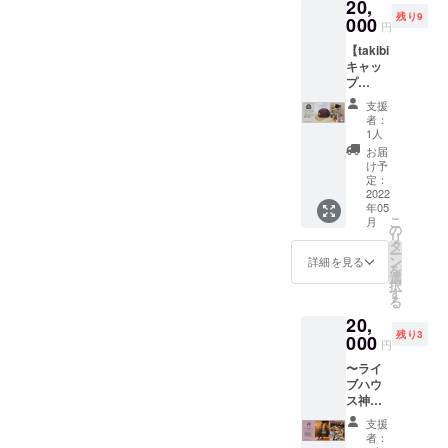
ひお早
20,
「x
する ア
す！
カッ
、カッ
たしま
え、 ア
す。振
至った
しらっ
めにお
残り9
azuroy
000
ウトド
【素
ティン
コい
円
す。 ※
ウトド
り替え
次第で
ていた
願いい
x」。
アガ
材】ス
グボー
い、、
雨天決
アギア
られな
す。 そ
だきき
たしま
【takibi
ホーム
レージ
テンレ
ドを こ
、」と
行・荒
ばかり
かった
してこ
ます。
す！ 幅
キャッ
ページ
ブラン
ス
の度、
内心
天中止
ではな
場合は
ちらの
南出も
5cm×長
プ
→https:
ド「x
【SIZE
クラウ
思って
（CFの
く、音
個別に
コラボ
持って
さ
（バー
//shop.a
azuroy
】幅
ドファ
いたん
支援
ご支援
楽関係
ご相談
スト
るギ
165cm
ガン
zuroy.c
x（アズ
17cm×
ンディ
者：
です。
者様に
で何か
させて
ラップ
ターや
（最
ディ×
om/
ロ
1人
12cm
ングの
今回、
関して
ないか
くださ
のご相
ベース
長）
ベー
キャン
イ）」
高さ
返礼品
お届
音楽と
は、荒
な、、
いま
談をさ
に1本ず
ジュ）
プや音
さん。
け予
4.5cm
として
アウト
天中止
、と考
せ。）
せてい
つ揃え
＋モー
楽フェ
定：
「自分
【容
我々
ドアの
の際は
えてい
ただい
たい
テル
2022
スに
が愛す
量】
「BEAT
架け橋
同じ月
たとこ
たとこ
な、と
年05
キー＋
ぴった
る物を
（満水
CAMP /
となる
で振り
ろ、
こ
ろ、快
月
思える
ステッ
りなア
の
着た
時）約
ハッテ
ような
替える
ca*caさ
リ
諾いた
スト
カー
ウトド
タ
い、着
350cc
マン
返礼品
ことが
んのス
ー
だきま
ラッ
シー
ア
ン
て欲し
詳細を見る
【重
ラ」と
を、、
できる
トラッ
を
した！
プ。 ぜ
ト】
ファッ
選
い！」
さ】約
コラボ
、と考
場合は
プや！
択
限定5
ひお早
ネット
ション
す
という
95g ※刻
レー
え、
振り替
と思い
る
本。
めにお
でたま
を発信
思いが
印の保
ション
久々に
えま
至った
BEATC
願いい
20,
たま
する ア
スター
護のた
いただ
横山さ
す。振
次第で
AMPロ
たしま
残り3
知った
000
ウトド
トとの
め直火
けるこ
円
んにご
り替え
す。 そ
ゴをあ
す！ 幅
「x
アガ
こと。
での使
とにな
連絡
られな
してこ
しらっ
5cm×長
〜ライ
azuroy
レージ
はい、
用は推
りまし
し、ご
かった
ちらの
ていた
さ
ブハウ
x」。
ブラン
大変共
奨して
た。 厚
相談さ
場合は
コラボ
だきき
165cm
ス神戸
ホーム
ド「x
感いた
おりま
さはな
せてい
個別に
スト
ます。
（最
VARIT.
ページ
azuroy
しま
せん。
んと
支援
ただい
ご相談
ラップ
南出も
長）
の藤岡
→https:
x（アズ
す！ そ
者：
強く摩
5cm！
たとこ
させて
のご相
持って
店長と