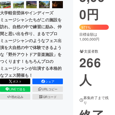
0
円
まちづくり・地域活性化
大学軽音団体やインディーズ
ミュージシャンたちがこの施設を
CAMPFIRE for Social Good
CAMPFIRE Creation
訪れ、自然の中で練習に励み、仲
971%
CAMPFIREふるさと納税
machi-ya
コミュニティ
間と思い出を作り、まるでプロ
目標金額は
1,000,000円
ミュージシャンのようなフェス出
演を大自然の中で体験できるよう
支援者数
な「野外アウトドア音楽施設」を
266
つくります！もちろんプロの
ミュージシャンが出演する本格的
人
なフェス開催も！
ポスト
シェア
LINEで送る
URLコピー
埋め込み
QRコード
募集終了まで残
り