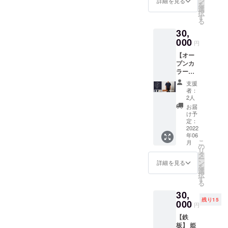
ン
着た
詳細を見る
火に強
レー
加物な
を
と待っ
ラッ
on ロッ
間程度
選
い、着
く無骨
ション
どは一
択
てな」
プ。 ぜ
クン
で調整
す
て欲し
で男前
いただ
切使用
る
と色々
ひお早
ロール
させて
い！」
なtakibi
けるこ
してい
お話し
めにお
30,
ヘブ
いただ
という
キャッ
とにな
ない完
させて
願いい
ン”」 日
000
きたい
思いが
プ。 こ
円
りまし
全無垢
いただ
たしま
程：
と思っ
スター
の度、
た。 x
材。
きまし
す！ 幅
【オー
2022 年
ていま
トとの
クラウ
azuroy
Kiss
た。 そ
5cm×長
プンカ
6 月 4
す。 日
こと。
ドファ
xオリジ
FM
んな
さ
ラー
日(土)
程は6
はい、
ンディ
ナルの
KOBE
中、
165cm
シャツ1
会場：
月〜9
大変共
ングの
支援
パラ
の放送
「スキ
（最
着＋ア
京丹後
月。
感いた
者：
返礼品
コード
で「長
レット
長）
ウトド
森林公
VARIT.
2人
しま
として
アジャ
田に新
とか運
アグッ
園スイ
スケ
す！ そ
お届
我々
スター
しく薪
ぶ時、
ズ5点
ス村
ジュー
け予
んな
「BEAT
（これ
ショッ
革手袋
セッ
BEATC
定：
ルと調
中、難
CAMP /
はほん
プがで
とか、
ト】
2022
AMP 出
整をさ
燃性の
ハッテ
とに良
きる」
すぐに
年06
「京丹
演：
せてく
高い
マン
く出来
こ
と聞い
月
見つか
後
THE
の
ださ
アー
ラ」と
ている
リ
たこと
らへん
BEATC
NEATB
タ
い！ 飲
ミー生
コラボ
と思い
ー
を思い
時、あ
AMPア
EATS /
ン
み代の
詳細を見る
地を使
レー
ま
を
出し、
るや
ウトド
KING
選
費用は
用した
ション
す！）
択
2021年
ん？ そ
アグッ
BROTH
す
割り
火に強
いただ
やフロ
る
9月19日
ん時に
ズ
ERS /
勘。場
く無骨
けるこ
ントの
20日に
腰にス
30,
powere
ザ50回
所は鳥○
で男前
とにな
革タ
六甲山
キレッ
残り15
d by
000
転ズ / 騒
族では
なtakibi
円
りまし
グ、 ブ
653caf
ト用の
ハッテ
音寺 /
なく、
キャッ
た。 x
リム
eで開催
レザー
【鉄
マン
KiNGO
藤岡行
プ。 こ
azuroy
（ツ
した
ハンド
板】 姫
ラ」の
NS / 忘
きつけ