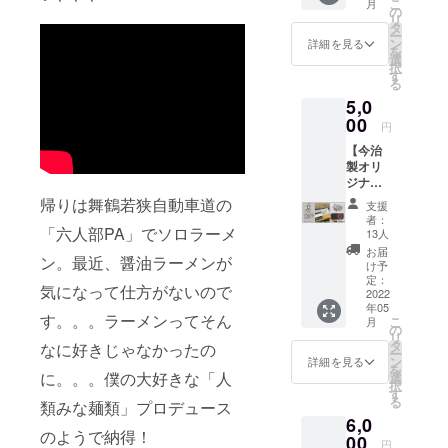
こ
月
ルキー
円で考
の
ガラス
リ
をセッ
えてい
タ
に貼っ
ー
トにし
ます）
ン
ていた
詳細を見る
を
てお届
当日の
選
だける
択
けしま
イベン
す
と嬉し
る
す！ 他
トの様
いで
5,0
の各返
子や集
す。
礼品は
00
合写真
円
STUDIO
を数点
【今治
ONEの
と代表
製オリ
モーテ
の大学
ジナル
ルキー
生から
タオ
をお届
のお礼
帰りは舞鶴若狭自動車道の
支援
ル】
けしま
メッ
者：
「キャ
「六人部PA」でソロラーメ
すが、
セージ
13人
ンプも
STUDIO
をメー
お届
ン。最近、醤油ラーメンが
ライブ
TWOデ
ルにて
け予
もそこ
ザイン
定：
イベン
気になって仕方がないので
まで興
2022
はこの
ト終了
年05
味がな
「モー
後にお
す。。。ラーメンってそん
こ
月
いんで
テル
の
送りし
リ
すが、
キー
タ
ます。
なに好きじゃなかったの
ー
ぜひご
セッ
ン
※昨今の
詳細を見る
を
支援し
ト」の
に。。。僕の大好きな「人
選
情勢を
択
たいの
みの扱
す
踏ま
る
類みな麺類」プロデュース
でタオ
いとさ
え、
6,0
ルなど
せてい
5/29に
のようで納得！
の返礼
00
ただき
イベン
円