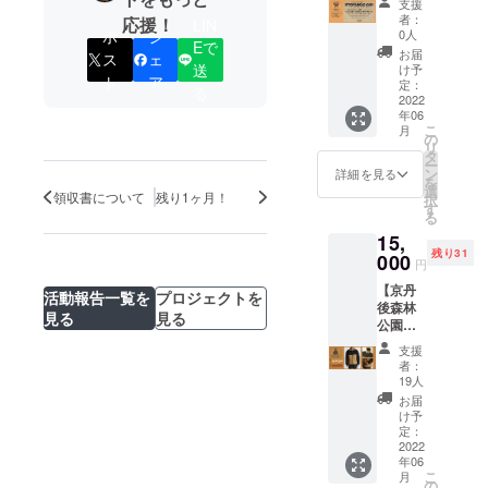
ていた
支援
co.jp/
パーの
は過
に1度の
だくこ
者：
応援！
VARIT.
LIN
マッチ
去、兵
ペース
0人
ポ
シ
とが目
スタッ
Eで
ングイ
庫県在
で開催
的でし
お届
ス
ェ
フのみ
ベント
住メン
送
してき
け予
た。 同
んなの
ト
ア
「KYOT
バーが
定：
まし
じく京
る
意見も
ANGO
2022
1人でも
た。ま
丹後
集約
年06
GO！」
所属
ずは気
BEATC
し、ア
こ
月
あなた
し、初
の
軽に
AMP で
ウトド
リ
のため
めて
タ
VARIT.
も、
アにも
ー
のライ
VARIT.
ン
のス
詳細を見る
「野外
相性が
を
ブ観覧
に出演
選
テージ
でライ
領収書について
残り1ヶ月！
良さそ
択
＆キャ
するバ
す
に立っ
ブがし
うなこ
る
ンプス
ンドを
てもら
てみた
ちらを
15,
ペース
集めた
うこと
い」と
セレク
残り31
をお届
000
「
で、新
いうバ
円
ト！
け！ ラ
HYOGO
たな1歩
ンドと
「PLAI
【京丹
イブハ
GO！」
活動報告一覧を
プロジェクトを
を踏み
の出会
N
後森林
ウス神
という
出す機
いを大
見る
見る
FABRIC
公園ス
戸
イベン
会にし
切にし
ヘムカ
イス村
VARIT.
トを月
ていた
たいと
支援
ラーパ
BEATC
は過
に1度の
だくこ
者：
考える
イル
AMP オ
去、兵
ペース
19人
とが目
と共
フェイ
リジナ
庫県在
で開催
的でし
お届
に、京
スタオ
ルス
住メン
してき
け予
た。 同
丹後市
ル」
イッチ
バーが
定：
まし
じく京
内在住
「Otta1
ング
2022
1人でも
た。ま
丹後
の方は
7-26
年06
シェル
所属
ずは気
BEATC
もちろ
こ
ハーフ
月
パー
し、初
の
軽に
AMP で