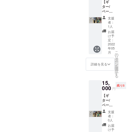
→「KY
ただけ
【ギ
でたま
を、ご
を踏み
の出会
と興味
OTANG
るよう
ター/
たま
了承く
出す機
いを大
を持っ
O GO！
にして
ベース
知った
ださい
会にし
切にし
てくだ
（キョ
いただ
用スト
「x
ませ。
ていた
たいと
支援
さる方
ウタン
きまし
ラップ
azuroy
※また
だくこ
者：
考える
にも気
ゴ・
た。
セット
x」。
パー
1人
とが目
と共
軽に体
ゴー）
（「Ott
[Saxe
ホーム
カーの
的でし
お届
に、京
験でき
」 野外
a17-26
Blue(サ
ページ
入荷状
け予
た。 同
丹後市
る機会
で初め
ハーフ
ックス
→https:
定：
況によ
じく京
内在住
を作り
て出会
タオル
ブ
2022
//shop.a
る変更
丹後
の方は
たいと
う、音
年05
ハンカ
ルー)]】
zuroy.c
がござ
BEATC
もちろ
考えま
こ
楽とア
月
チ」は
イン
om/
の
います
AMP で
ん、
した。
リ
ウトド
グリー
ター
キャン
タ
こと、
も、
「音楽
「HYO
ー
ア好き
ンのみ
ネット
プや音
ン
ご了承
詳細を見る
「野外
に特化
GO
を
な方々
とさせ
でスト
楽フェ
選
くださ
でライ
した
GO！
択
との出
ていた
ラップ
スに
す
いま
ブがし
キャン
（ヒョ
る
会いを
だきま
ショッ
ぴった
せ。
てみた
プ場っ
ウゴ・
演出し
15,
す。）
プを営
りなア
い」と
てどん
ゴー）
たいと
残り5
こちら
まれる
000
ウトド
いうバ
円
なとこ
」
考えて
に
「ca*ca
ア
ンドと
ろ？」
→「KY
いま
【ギ
BEATC
」。 通
ファッ
の出会
と興味
OTANG
す。 日
ター/
AMPの
販サイ
ション
いを大
を持っ
O GO！
程 第一
ベース
ロゴを
ト
を発信
切にし
てくだ
（キョ
回6月11
用スト
刺繍。
→https:
する ア
たいと
支援
さる方
ウタン
日(土) /
ラップ
ロゴ
//minne.
ウトド
者：
考える
にも気
ゴ・
第二回6
セット
マーク
com/@
アガ
0人
と共
軽に体
ゴー）
月12日
[Flamin
ではな
ca-ca
レージ
お届
に、京
験でき
」 野外
(日) 第
go(フラ
く、定
“特別の
ブラン
け予
丹後市
る機会
で初め