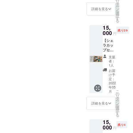
ん、
リ
タオル
カー
めて
タ
VARIT.
も、
「音楽
ー
ハンカ
（今季
VARIT.
ン
のス
詳細を見る
「野外
に特化
を
チ」 こ
1stDrin
に出演
選
テージ
でライ
した
択
の2種類
k代サー
するバ
す
に立っ
ブがし
キャン
る
を1組と
ビス権
ンドを
てもら
てみた
プ場っ
して返
15,
付）】
集めた
うこと
い」と
てどん
礼品と
残り29
ユナイ
000
「
で、新
いうバ
円
なとこ
させて
テッド
HYOGO
たな1歩
ンドと
ろ？」
いただ
【シェ
アスレ
GO！」
を踏み
の出会
と興味
きま
ラカッ
スイッ
という
出す機
いを大
を持っ
す！
プセッ
チング
イベン
会にし
切にし
てくだ
「PLAI
ト】
シェル
トを月
ていた
たいと
支援
さる方
N
（内
パー
に1度の
だくこ
者：
考える
にも気
FABRIC
容：オ
カー サ
ペース
1人
とが目
と共
軽に体
ヘムカ
リジナ
イズ：S
で開催
的でし
お届
に、京
験でき
ラーパ
ルマー
/ M / L /
してき
け予
た。 同
丹後市
る機会
イル
キング
XL カ
定：
まし
じく京
内在住
を作り
フェイ
シェラ
2022
ラー：
た。ま
丹後
の方は
たいと
スタオ
年05
カップ
コヨー
ずは気
BEATC
もちろ
考えま
こ
月
ル」は3
＋モー
テブラ
の
軽に
AMP で
ん、
した。
リ
色展開
テル
ウン / ブ
タ
VARIT.
も、
「音楽
「HYO
ー
されて
キー＋
ラック
ン
のス
詳細を見る
「野外
に特化
GO
を
いるの
ステッ
※デザイ
選
テージ
でライ
した
GO！
択
で、ご
カー
ンは多
す
に立っ
ブがし
キャン
（ヒョ
る
希望の
シー
少変更
てもら
てみた
プ場っ
ウゴ・
色をご
15,
ト） イ
するこ
うこと
い」と
てどん
ゴー）
自身で
残り4
ンター
000
とがあ
で、新
いうバ
円
なとこ
」
選択い
ネット
ること
たな1歩
ンドと
ろ？」