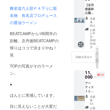
品はな
ます。
トの開
【京丹
いです
なお、
催が難
舞若道六人部ＰＡ下りに新
後森林
か？」
こちら
しく
公園ス
とのめ
はキー
なった
名物 有名店プロデュース
イス村
ちゃく
ホル
場合、7
支援
BEATC
ちゃ正
ダーで
の醤油ラーメン
月〜8月
者：
AMP オ
直なご
あり、
40人
に延期
リジナ
要望
STUDIO
し、開
お届
ルTシャ
が！笑
BEATCAMPから1時間半の
ONE /
け予
催いた
ツ】 オ
「タオ
定：
STUDIO
しま
距離。京丹後BEATCAMPの
リジナ
2022
ル」と
TWOの
す。
年06
ルアウ
聞いて
鍵がつ
こ
月
帰りはココで決まりやね！
トドア
真っ先
の
いてい
リ
ブラン
に思い
タ
るわけ
笑
ー
ド
出すの
ン
ではご
詳細を見る
を
「ハッ
は田中
選
ざいま
択
テマン
貴さん
す
せん。
TOPの写真がそのラーメ
る
ラ」の
（サ
ご了承
11,
タグ付
ニーデ
ン。
くださ
残り3
きTシャ
000
イ・
い！ 本
円
ツ
サービ
体サイ
アー
（GILD
●
ス）。
ズ 縦
ティス
AN200
以前、
85mm×
トと
0 / ス
神戸の
横
ほんとに実感しています。
キャン
トーン
アコー
40mm×
支援
パーの
ブ
ス
厚さ
者：
マッチ
ルー）
ティッ
0人
3mm ワ
目に見えないことが大変だ
ングイ
※デザイ
クデュ
イヤー
お届