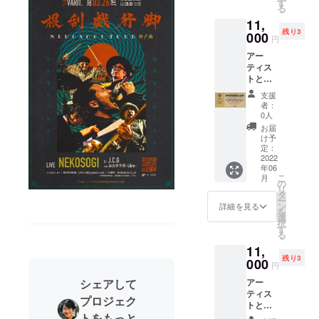
するバ
す
した。
る
ンプス
ンドを
田中さ
11,
ペース
集めた
んにも
残り3
をお届
000
「
ご相談
円
け！ ラ
HYOGO
し、お
アー
イブハ
GO！」
兄さん
ティス
ウス神
という
の田中
トと
戸
イベン
産業株
キャン
VARIT.
トを月
式会社
支援
パーの
は過
に1度の
者：
の田中
マッチ
去、兵
ペース
0人
良史さ
ングイ
庫県在
で開催
お届
んに連
ベント
住メン
してき
け予
絡させ
「KYOT
バーが
定：
まし
ていた
ANGO
2022
1人でも
た。ま
だきま
年06
GO！」
所属
ずは気
した。
こ
月
あなた
し、初
の
軽に
今治タ
リ
のため
めて
タ
VARIT.
オル
ー
のライ
VARIT.
ン
のス
詳細を見る
メー
を
ブ観覧
に出演
選
テージ
カー 田
択
＆キャ
するバ
す
に立っ
中産業
る
ンプス
ンドを
てもら
株式会
11,
ペース
集めた
うこと
社ホー
残り3
をお届
000
「
で、新
円
ムペー
け！ ラ
HYOGO
たな1歩
ジ
シェアして
アー
イブハ
GO！」
を踏み
→http://
ティス
ウス神
という
出す機
プロジェク
www.go
トと
戸
イベン
会にし
ldpearl.
トをもっと
キャン
VARIT.
トを月