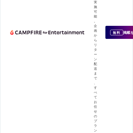
実
施
可
能
。
企
画
掲載
無料
か
ら
リ
タ
ー
ン
配
送
ま
で
、
す
べ
て
お
任
せ
の
プ
ラ
ン