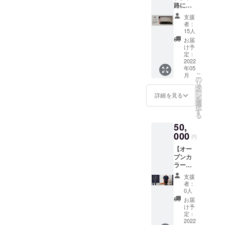
の度、
xオリジ
バ）の
「ロッ
ル、ぶ
路に本
詰め合
れて
の南出
クラウ
ナルの
プリン
コー
ら下げ
社を構
わせ
モーテ
も知ら
ドファ
支援
パラ
トが特
デー
てたら
える
セッ
ルズ 時
ない居
者：
ンディ
コード
徴で、
キャン
便利
「まじ
ト。
間：開
15人
酒屋か
ングの
アジャ
バイク
プフェ
や、思
めにお
オープ
場12:00
も？ ご
お届
返礼品
スター
のヘル
スティ
わへ
もしろ
ンカ
開演
け予
支援い
として
（これ
メット
バル」
ん？」
いモ
ラー
定：
14:00
ただい
我々
はほん
もその
の直
「いい
ノ・コ
2022
シャツ1
終演
た後、
「BEAT
とに良
ままか
前、 初
年05
です
トづく
枚＋京
19:00
ご記載
CAMP /
く出来
こ
ぶれる
月
めて
ねー！
り」を
丹後
の
料金：
のメー
ハッテ
ている
リ
ように
ショッ
無骨な
実践す
BEATC
タ
22,000
ルアド
マン
と思い
ー
あえて
プに伺
感じ、
るヒョ
AMPの
ン
円 （限
詳細を見る
レスに
ラ」と
ま
を
天ボタ
い、薪
好きな
ウゴベ
アウト
選
定 4 5
ご連絡
コラボ
す！）
択
ン無し
を購入
んで
ンダ。
ドア
す
名） 内
いたし
レー
やフロ
る
の仕様
させて
す！」
ホーム
グッズ5
容：入
ますの
ション
ントの
になっ
いただ
50,
ってこ
ページ
点を福
場チ
で、 日
いただ
革タ
ていま
きまし
とで、
→https:
000
袋形式
ケット
程調整
円
けるこ
グ、 ブ
す。
た。 今
この返
//www.b
で詰め
＋記念
等をさ
とにな
リム
ネット
村モー
【オー
礼品が
ender.jp
合わ
ラバー
せてい
りまし
（ツ
でたま
タース
プンカ
決まり
/ モノづ
せ。 ス
バンド
ただき
た。 x
バ）の
たま
の焚き
ラー
まし
くり企
テンレ
＋シャ
ます。
azuroy
プリン
知った
火ス
シャツ2
た。笑
業
スマグ
トルバ
個人か
支援
xオリジ
トが特
アウト
テージ
着＋ア
使わな
「ヒョ
カッ
ス往復
者：
グルー
ナルの
徴で、
ドアガ
は、
ウトド
い時は
ウゴベ
プ・コ
0人
乗車券
プか、
パラ
バイク
レージ
CHAM
アグッ
腰にぶ
ンダ」
ルク
or 会場
お届
など、
コード
のヘル
ブラン
BERS
ズ12点
ら下げ
の全面
コース
け予
駐車場
任意欄
アジャ
メット
ドなん
さんの
セッ
ておけ
協力に
定：
ター・
※柿落と
にご記
スター
もその
です
薪を使
ト】
2022
るか
よる特
メス
し公演
載くだ