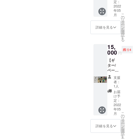
三回6月
ミン
型フォ
1
定：
ド「x
内在住
を作り
て出会
18日
ゴ)]】
2022
ントで
本”を。
azuroy
の方は
たいと
う、音
(土) / 第
年05
イン
はあり
この一
x（アズ
もちろ
考えま
こ
楽とア
月
四回6月
ター
ます
言で十
の
ロ
ん、
した。
リ
ウトド
19日
ネット
が、こ
分です
タ
イ）」
「音楽
「HYO
ー
ア好き
(日) 会
でスト
ちらの
よね。
ン
さん。
詳細を見る
に特化
GO
を
な方々
場：京
ラップ
方が高
ca*caさ
選
「自分
した
GO！
択
との出
丹後森
ショッ
級感が
ん製作
す
が愛す
キャン
（ヒョ
る
会いを
林公園
プを営
あるよ
のアウ
る物を
プ場っ
ウゴ・
演出し
BEATC
15,
まれる
うに見
トドア
着た
てどん
ゴー）
たいと
AMP 時
残り4
「ca*ca
000
えませ
な雰囲
い、着
円
なとこ
」
考えて
間：開
」。 通
んか？
気を感
て欲し
ろ？」
→「KY
いま
場10:00
【ギ
販サイ
とても
じるオ
い！」
と興味
OTANG
す。 日
/ 開演
ター/
ト
気に
リジナ
という
を持っ
O GO！
程 第一
13:00 /
ベース
→https:
入って
ルスト
思いが
てくだ
（キョ
回6月11
終演
用スト
//minne.
いま
ラップ
スター
支援
さる方
ウタン
日(土) /
18:00 /
ラップ
com/@
す。 そ
を この
トとの
者：
にも気
ゴ・
第二回6
閉場
セット
ca-ca
して、
度、ク
1人
こと。
軽に体
ゴー）
月12日
20:00
[Leef
“特別の
今はま
ラウド
はい、
お届
験でき
」 野外
(日) 第
料金：
Green(
1
だ不確
ファン
け予
大変共
る機会
で初め
三回6月
入場時
リーフ
本”を。
定：
定で申
ディン
感いた
を作り
て出会
18日
1drink
グリー
2022
この一
し訳な
グの返
しま
たいと
う、音
(土) / 第
年05
代 600
ン)]】
言で十
いので
礼品と
す！ そ
考えま
こ
楽とア
月
四回6月
円 出
イン
分です
の
すが、
して
んな
した。
リ
ウトド
19日
演：イ
ター
よね。
タ
別途
我々
中、
「HYO
ー
ア好き
(日) 会
ンター
ネット
ca*caさ
ン
BEATC
「BEAT
詳細を見る
コッ
GO
を
な方々
場：京
ネット
でスト
ん製作
選
AMPオ
CAMP /
プ・
GO！
択
との出
丹後森
で出演
ラップ
のアウ
す
リジナ
ハッテ
器・お
（ヒョ
る
会いを
林公園