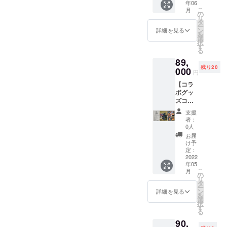
（これ
ままか
が、 な
年06
わせて
「京丹
ら、 い
製鉄板
ティ
16,500
さい。
はほん
こ
ぶれる
月
んと住
いただ
後
ざとい
を この
の
ン・ア
円の返
尚、コ
とに良
リ
ように
所が兵
いたん
BEATC
う時に
度、ク
タ
ウトド
礼品(限
ロナの
く出来
ー
あえて
庫県朝
です。
AMPア
すぐ側
ラウド
ン
アチェ
詳細を見る
定４５
情勢に
ている
を
天ボタ
来市の
今回、
ウトド
にあ
ファン
選
ア・ラ
名)と内
より、
と思い
択
ン無し
和田
音楽と
アグッ
る！と
ディン
す
ンタ
容は同
日程変
ま
る
の仕様
山。
アウト
ズ
いうの
グの返
ン・カ
一で
更など
す！）
になっ
VARIT.
89,
ドアの
powere
がいい
礼品と
トラ
す。 ※
をする
やフロ
ていま
の藤岡
残り20
架け橋
d by
000
感じ。
して
リー
シャト
円
場合が
ントの
す。
店長の
となる
ハッテ
無骨で
我々
セット
ルバス
あるこ
革タ
ネット
故郷
【コラ
ような
マン
カッコ
「BEAT
などを
運行は
とをご
グ、 ブ
でたま
じゃな
ボグッ
返礼品
ラ」の
いい仕
CAMP /
検討
[往路]
了承く
リム
たま
いです
ズコラ
を、、
詰め合
上がり
ハッテ
中。ク
10:00
ださ
（ツ
知った
か！ こ
ボレー
、と考
わせ
で、 で
マン
ラウド
神戸
支援
い。 よ
バ）の
アウト
ういう
ション
え、 こ
セッ
もとて
ラ」と
ファン
者：
VARIT.
ろしく
プリン
ドアガ
ことに
セッ
ちらの
ト。
も丁寧
コラボ
0人
ディン
出発
お願い
トが特
レージ
運命を
ト】 ギ
コラボ
オープ
な仕上
レー
グ期間
お届
13:00
いたし
徴で、
ブラン
感じて
ター・
カッ
ンカ
げをし
ション
け予
中に随
京丹後
ます！
バイク
ドなん
しまう
ベース
ティン
ラー
定：
ても
いただ
時ご紹
BEATC
のヘル
です
南出で
用スト
2022
グボー
シャツ2
らって
けるこ
介して
AMP到
メット
が、 な
年05
すが、
ラップ
ドのご
枚＋京
いて
とにな
いきま
着 [復
こ
もその
月
んと住
すぐに
（ca*ca
相談を
丹後
の
（特に
りまし
すの
路]
リ
ままか
所が兵
ご連絡
様） 鉄
させて
BEATC
タ
縫い合
た。
で、
20:00
ー
ぶれる
庫県朝
させて
板
いただ
AMPの
ン
わせた
ヒョウ
詳細を見る
チェッ
京丹後
を
ように
来市の
いただ
（ヒョ
いたと
アウト
選
その外
ゴベン
クお願
BEATC
択
あえて
和田
いたと
ウゴベ
ころ、
ドア
す
側
ダさん
いいた
AMP出
る
天ボタ
山。
ころ お
ンダ
快諾い
グッズ
の、、
とは、
しま
発
ン無し
VARIT.
90,
電話い
様） レ
ただき
12点を
、なん
078KO
す！
23:00