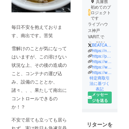
兵庫県
初めてのプ
ロジェクト
です
ライブハウ
毎日不安を抱えておりま
ス神戸
す、南出です。苦笑
VARIT.で
す。2004年7
BEATCAMP_tech
雪解けのことが気になって
月23日に神
https://note.com/varit
戸三宮、生
https://prtimes.jp/main/html/rd/p/000000003.000056282.html
はいますが、この溶けない
https://www.instagram.com/beatcamp_tech/
田新道とト
状況な上、その後の造成の
https://www.facebook.com/wax.theventz/
アロードの
https://www.youtube.com/channel/UCQlKRJXzZL92-lN2VyPkJaA
こと、コンテナの運び込
交差点に誕
特定商取引
生。2階建て
み、設備のこととか、
法に基づく
構造という
表記
諸々、、、果たして南出に
全国的にも
メッセー
コントロールできるの
珍しい形
ジを送る
で、主催者
か！？
様のクリエ
イティブな
不安で居ても立っても居ら
リターンを
感覚を刺激
れず、実は昨日も急遽京丹