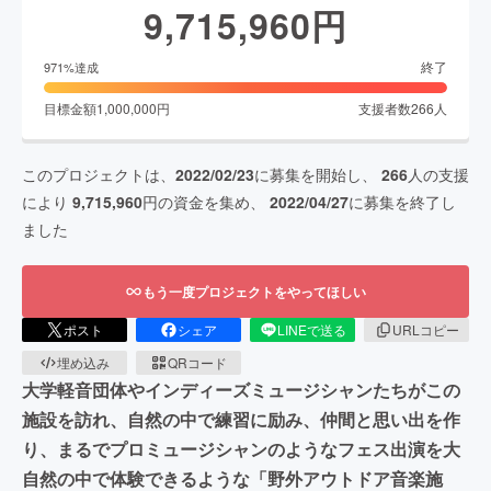
9,715,960
円
終了
971
%達成
目標金額
1,000,000
円
支援者数
266
人
このプロジェクトは、
2022/02/23
に募集を開始し、
266
人の支援
により
9,715,960
円の資金を集め、
2022/04/27
に募集を終了し
ました
もう一度プロジェクトをやってほしい
ポスト
シェア
LINEで送る
URLコピー
埋め込み
QRコード
大学軽音団体やインディーズミュージシャンたちがこの
施設を訪れ、自然の中で練習に励み、仲間と思い出を作
り、まるでプロミュージシャンのようなフェス出演を大
自然の中で体験できるような「野外アウトドア音楽施