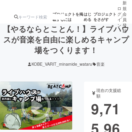
新
ロ
規
グ
会
プロジェクトを掲
はじ
プロジェクト
/
載するには
める
をさがす
イ
員
ン
登
【やるならとことん！】ライブハウ
録
スが音楽を自由に楽しめるキャンプ
場をつくります！
人気のプロ
注目のリ
注目の新着プロ
募集終了が近いプ
もうすぐ公開
ジェクト
ターン
ジェクト
ロジェクト
されます
KOBE_VARIT_minamide_wataru
音楽
アート・写真
音楽
現在の支援総
テクノロジー・ガジェット
ゲーム・サ
額
9,71
映像・映画
書籍・雑誌
5,96
ビジネス・起業
チャレンジ