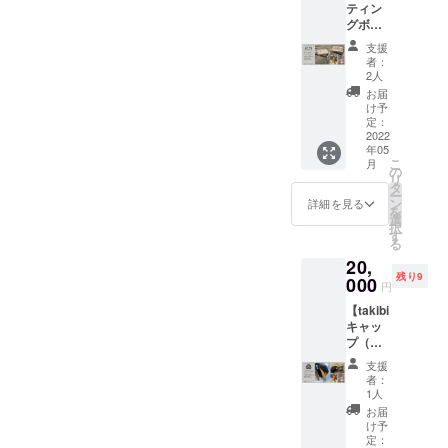
行・荒
アギア
ちらの
ていた
うな返
ティン
ザーハ
定）。
ルスト
さい。
いただ
ただけ
り扱い
天中止
ばかり
コラボ
だきき
礼品
グボー
ンドル
※スペー
ラップ
レンタ
けるこ
ますと
されて
（CFの
ではな
スト
ます。
を、、
ド＋
キーホ
スの都
を この
ル品も
とにな
助かり
いるよ
支援
ご支援
く、音
ラップ
南出も
、と考
モーテ
ルダー
合によ
度、ク
多少ご
りまし
者：
ます。
うです
者様に
楽関係
のご相
持って
えてい
ルキー
を この
り、先
ラウド
2人
用意し
た。 実
区画は
よ！ 今
関して
で何か
談をさ
るギ
ること
＋ス
度、ク
着のお
ファン
ており
はプロ
お届
5m×5m
回、音
は、荒
ないか
せてい
ターや
もお伝
テッ
ラウド
客様の
ディン
け予
ます。
の方々
を想
楽とア
天中止
な、、
ただい
ベース
えし、
カー
ファン
定：
み、
グの返
※BBQ
もたく
定。車
ウトド
の際は
、と考
たとこ
に1本ず
「まさ
シー
2022
ディン
タープ
礼品と
などを
さん使
での入
アの架
同じ月
えてい
ろ、快
つ揃え
年05
に音楽
ト】 神
グの返
設営を
して
するた
用され
場はで
け橋と
で振り
たとこ
こ
諾いた
月
たい
フェス
戸市長
礼品と
の
可とし
我々
めにあ
ている
きませ
なるよ
替える
ろ、
リ
だきま
な、と
も大好
田区で
して
タ
ます。
「BEAT
らかじ
ギ
ん。近
うな返
ことが
ca*caさ
ー
した！
思える
きなん
ショッ
我々
ン
その
CAMP /
詳細を見る
め区画
ター・
隣に駐
礼品
できる
んのス
を
限定5
スト
で
プを営
「BEAT
選
他、ア
ハッテ
が必要
ベース
車場1台
を、、
場合は
トラッ
択
本。
ラッ
す！」
まれる
CAMP /
す
ウトド
マン
な場合
用オリ
分をご
、と考
振り替
プや！
る
BEATC
プ。 ぜ
とのこ
「CHA
ハッテ
アチェ
ラ」と
は、こ
ジナル
用意い
え、 ア
えま
と思い
AMPロ
ひお早
20,
とでコ
MBERS
マン
アなど
コラボ
ちらの
スト
たしま
ウトド
す。振
至った
ゴをあ
めにお
残り9
ラボ
」。
000
ラ」と
は自由
レー
リター
ラッ
円
す。 ※
アギア
り替え
次第で
しらっ
願いい
レー
Instagr
コラボ
にお持
ション
ンにご
プ。 イ
雨天決
ばかり
られな
す。 そ
ていた
たしま
【takibi
ション
am→htt
レー
ちくだ
いただ
支援い
ケベ楽
行・荒
ではな
かった
してこ
だきき
す！ 幅
キャッ
を快諾
ps://ww
ション
さい。
けるこ
ただけ
器様で
天中止
く、音
場合は
ちらの
ます。
5cm×長
プ（ブ
いただ
w.insta
いただ
レンタ
とにな
ますと
もお取
（CFの
楽関係
個別に
コラボ
南出も
さ
ラック×
きまし
gram.c
けるこ
ル品も
りまし
助かり
り扱い
支援
ご支援
で何か
ご相談
スト
持って
165cm
キャメ
た！ 京
om/ma
とにな
多少ご
た。 実
者：
ます。
されて
者様に
ないか
させて
ラップ
るギ
（最
ル）＋
丹後市
ki_shop
りまし
1人
用意し
はプロ
区画は
いるよ
関して
な、、
くださ
のご相
ターや
長）
モーテ
と同じ
_cham
た。 神
ており
の方々
お届
5m×5m
うです
は、荒
、と考
いま
談をさ
ベース
ルキー
北近畿
bers/ ア
戸のバ
け予
ます。
もたく
を想
よ！ 今
天中止
えてい
せ。）
せてい
に1本ず
＋ス
ですし
ウトド
定：
ンド界
※BBQ
さん使
定。車
回、音
の際は
たとこ