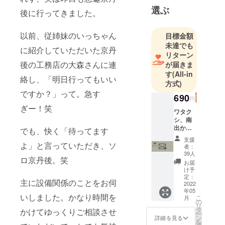
します。
選ぶ
後に行ってきました。
知名度のあ
以前、従姉妹のいっちゃん
目標金額
るメジャー
未達でも
バンドと同
に紹介していただいた京丹
リターン
じステージ
後の工務店の大森さんに連
が届きま
に立てる！
す
(All-in
絡し、「明日行ってもいい
ということ
方式)
で、イン
ですか？」って。急す
690
円
ディーズバ
ぎー！笑
ワタク
ンドや学生
シ、南
バンドなど
出から
でも、快く「待ってます
の感謝
も多数出演
支援
の気持
よ」と言っていただき、ソ
者：
するライブ
ちを
39人
ハウスで
ロ京丹後。笑
メール
お届
にてお
け予
す。
伝えさ
定：
主に設備関係のことをお伺
せてい
2022
年05
ただき
いしました。かなり時間を
こ
月
ます！
の
リ
投げ銭
タ
かけてゆっくりご相談させ
ー
感覚で
ン
詳細を見る
を
どうぞ