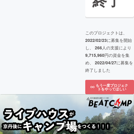
終了
このプロジェクトは、
2022/02/23
に募集を開始
し、
266
人の支援により
9,715,960
円の資金を集
め、
2022/04/27
に募集を
終了しました
もう一度プロジェク
トをやってほしい