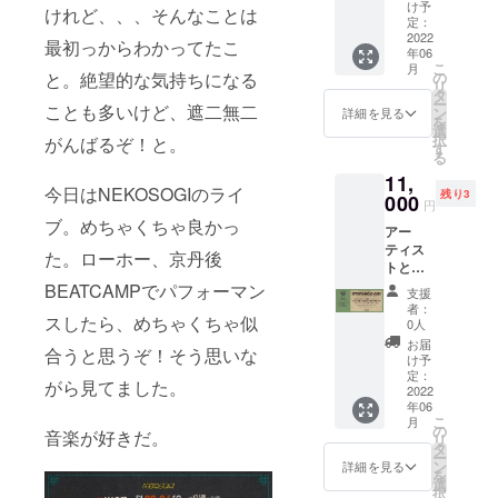
ベント
ンは多
オ「に
け予
仕様
けれど、、、そんなことは
「KYOT
少変更
定：
こい
ANGO
2022
するこ
ち」の
最初っからわかってたこ
年06
GO！」
とがあ
神戸国
こ
月
あなた
ること
の
と。絶望的な気持ちになる
際会館
リ
のため
を、ご
タ
でのコ
ー
のライ
ことも多いけど、遮二無二
了承く
ン
ンサー
詳細を見る
を
ブ観覧
ださい
選
トをサ
択
がんばるぞ！と。
＆キャ
ませ。
す
ポート
る
ンプス
※またT
してく
11,
ペース
シャツ
ださっ
今日はNEKOSOGIのライ
残り3
をお届
000
の入荷
たご縁
円
け！ ラ
状況に
があっ
ブ。めちゃくちゃ良かっ
アー
イブハ
よる変
たんで
ティス
ウス神
更がご
すが、
た。ローホー、京丹後
トと
戸
ざいま
ご実家
キャン
VARIT.
BEATCAMPでパフォーマン
すこと
がタオ
支援
パーの
は過
もご了
ルを製
者：
マッチ
スしたら、めちゃくちゃ似
去、兵
承くだ
0人
造され
ングイ
庫県在
さいま
てい
お届
合うと思うぞ！そう思いな
ベント
住メン
せ。
け予
て、お
「KYOT
バーが
定：
兄さん
がら見てました。
ANGO
2022
1人でも
があと
年06
GO！」
所属
を継が
こ
月
あなた
し、初
の
れてい
音楽が好きだ。
リ
のため
めて
タ
るとお
ー
のライ
VARIT.
ン
詳細を見る
聞きし
を
ブ観覧
に出演
選
ていま
択
＆キャ