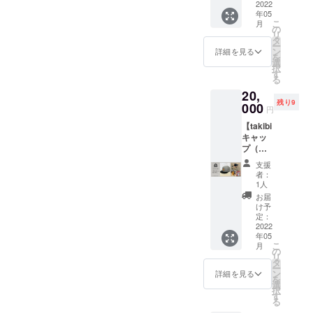
ただい
つ揃え
テッ
2022
ね、面
アを通
隈の先
などを
用され
での入
楽とア
同じ月
ろ、
たとこ
たい
年05
カー
白いこ
じて
輩っ
するた
ている
場はで
ウトド
で振り
ca*caさ
こ
ろ、快
月
な、と
シー
とを今
「林
の
て、面
めにあ
ギ
きませ
アの架
替える
んのス
リ
諾いた
思える
ト】
後もし
業」と
タ
白い
らかじ
ター・
ん。近
け橋と
ことが
トラッ
ー
だきま
スト
ネット
ていき
「木材
ン
方、た
詳細を見る
め区画
ベース
隣に駐
なるよ
できる
プや！
を
した！
ラッ
でたま
たいで
の良
選
くさん
が必要
用オリ
車場1台
うな返
場合は
と思い
択
限定5
プ。 ぜ
たま
すね！
さ」を
す
おられ
な場合
ジナル
分をご
礼品
振り替
至った
る
本。
ひお早
知った
と意気
知って
るんで
は、こ
スト
用意い
を、、
えま
次第で
BEATC
めにお
20,
「x
投
ほしい
す。
ちらの
ラッ
たしま
、と考
す。振
す。 そ
AMPロ
願いい
残り9
azuroy
000
合！？
という
Facebo
リター
プ。 イ
円
す。 ※
え、 ア
り替え
してこ
ゴをあ
たしま
x」。
笑 早く
思いで
okで繋
ンにご
ケベ楽
雨天決
ウトド
られな
ちらの
しらっ
す！ 幅
【takibi
ホーム
実際に
立ち上
がって
支援い
器様で
行・荒
アギア
かった
コラボ
ていた
5cm×長
キャッ
ページ
伺っ
げられ
いる横
ただけ
もお取
天中止
ばかり
場合は
スト
だきき
さ
プ（グ
→https:
て、ご
たとい
山彰さ
ますと
り扱い
（CFの
ではな
個別に
ラップ
ます。
165cm
レー×ブ
//shop.a
挨拶さ
うこと
んもそ
助かり
されて
支援
ご支援
く、音
ご相談
のご相
南出も
（最
ラッ
zuroy.c
せてい
です。
の1人。
者：
ます。
いるよ
者様に
楽関係
させて
談をさ
持って
長）
ク）＋
om/
ただき
兵庫県
1人
カッコ
区画は
うです
関して
で何か
くださ
せてい
るギ
モーテ
キャン
たい
の山々
いいレ
お届
5m×5m
よ！ 今
は、荒
ないか
いま
ただい
ターや
ルキー
プや音
なぁ、
で伐採
け予
ザーの
を想
回、音
天中止
な、、
せ。）
たとこ
ベース
＋ス
楽フェ
定：
と思っ
された
ナイフ
定。車
楽とア
の際は
、と考
ろ、快
に1本ず
テッ
2022
スに
ていま
天然杉
ケース
での入
ウトド
同じ月
えてい
諾いた
つ揃え
年05
カー
ぴった
す。 限
の間伐
やキー
場はで
アの架
で振り
たとこ
こ
だきま
月
たい
シー
りなア
の
定30
材を手
ケース
きませ
け橋と
替える
ろ、
リ
した！
な、と
ト】
ウトド
タ
個。ぜ
作業で
なんか
ん。近
なるよ
ことが
ca*caさ
ー
限定5
思える
ネット
ア
ン
ひお早
削り出
詳細を見る
を投稿
隣に駐
うな返
できる
んのス
を
本。
スト
でたま
ファッ
選
めにお
した
されて
車場1台
礼品
場合は
トラッ
択
BEATC
ラッ
たま
ション
す
願いい
「超無
いて、
分をご
を、、
振り替
プや！
る
AMPロ
プ。 ぜ
知った
を発信
たしま
骨」な
「おぉ
用意い
、と考
えま
と思い
ゴをあ