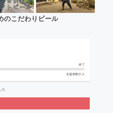
めのこだわりビール
終了
支援者数
31
人
した