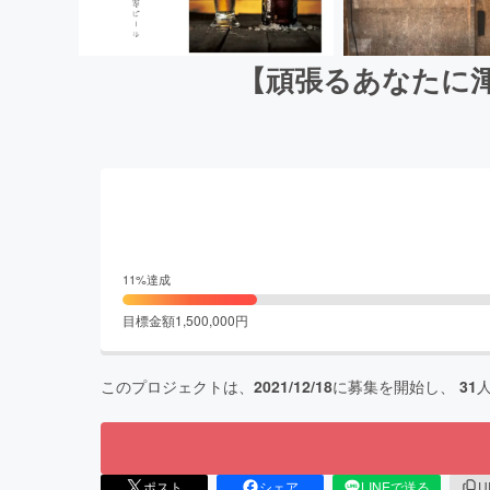
【頑張るあなたに
11
%達成
目標金額
1,500,000
円
このプロジェクトは、
2021/12/18
に募集を開始し、
31
ポスト
シェア
LINEで送る
U