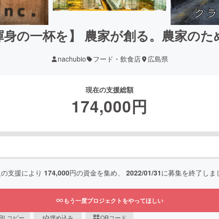
渾身の一杯を】 農家が創る。農家のた
nachubio
フード・飲食店
広島県
現在の支援総額
174,000
円
人の支援により
174,000
円の資金を集め、
2022/01/31
に募集を終了しま
もう一度プロジェクトをやってほしい
RLコピー
埋め込み
QRコード