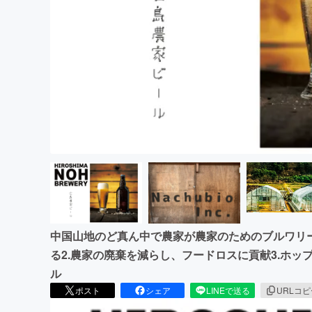
まちづくり・地域活性化
中国山地のど真ん中で農家が農家のためのブルワリー
る2.農家の廃棄を減らし、フードロスに貢献3.ホ
ル
ポスト
シェア
LINEで送る
URLコ