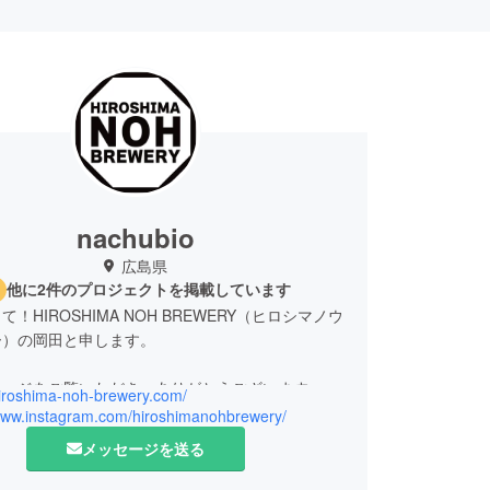
nachubio
広島県
他に2件のプロジェクトを掲載しています
！HIROSHIMA NOH BREWERY（ヒロシマノウ
ー）の岡田と申します。
ページをご覧いただき、ありがとうございます。普
hiroshima-noh-brewery.com/
社なちゅbioとして農産物栽培と農産加工品を作っ
/www.instagram.com/hiroshimanohbrewery/
2022年からはHIROSHIMA NOH BREWERYと
メッセージを送る
フトビール作りに情熱を注いでいます。