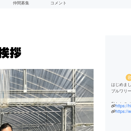
仲間募集
コメント
はじめまして
ブルワリ
私たちの
https://
段は株式会
https:/
ていますが、
してクラ