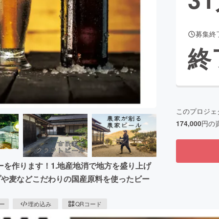
募集終
CAMPFIRE for Social Good
CAMPFIRE Creation
終
CAMPFIREふるさと納税
machi-ya
コミュニティ
このプロジェ
174,000
円の
を作ります！1.地産地消で地方を盛り上げ
ップや麦などこだわりの国産原料を使ったビー
ピー
埋め込み
QRコード