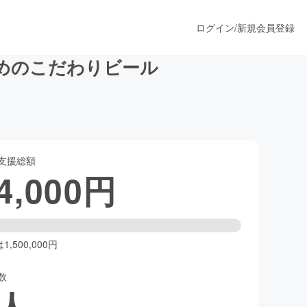
ログイン
/
新規会員登録
めのこだわりビール
うすぐ公開されます
支援総額
プロダクト
4,000
円
ファッション
スポーツ
,500,000円
数
ア
ソーシャルグッド
人