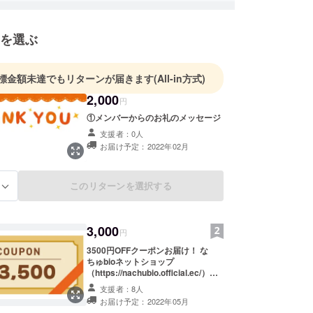
を選ぶ
標金額未達でもリターンが届きます
(All-in方式)
2,000
円
①メンバーからのお礼のメッセージ
支援者：0人
お届け予定：2022年02月
このリターンを選択する
る
3,000
円
3500円OFFクーポンお届け！ な
ちゅbioネットショップ
（https://nachubio.official.ec/）で
使えるクーポンをメールにてお届け
支援者：8人
いたします。 当社おなじみのケール
お届け予定：2022年05月
青汁、ドレッシング、ピクルスなど