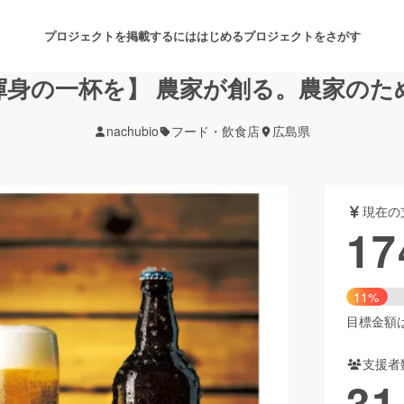
プロジェクトを掲載するには
はじめる
プロジェクトをさがす
渾身の一杯を】 農家が創る。農家のた
nachubio
フード・飲食店
広島県
注目のリターン
注目の新着プロジェクト
募集終了が近いプロジェクト
も
現在の
音楽
舞台・パフォーマンス
17
ゲーム・サービス開発
フード・飲食店
11%
書籍・雑誌出版
アニメ・漫画
目標金額は1
支援者
チャレンジ
ビューティー・ヘルスケ
31