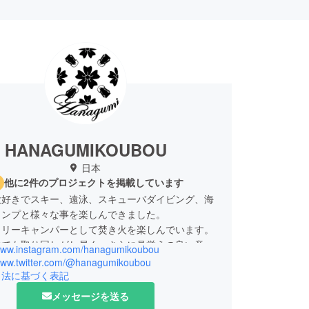
HANAGUMIKOUBOU
日本
他に2件のプロジェクトを掲載しています
大好きでスキー、遠泳、スキューバダイビング、海
ャンプと様々な事を楽しんできました。
ミリーキャンパーとして焚き火を楽しんでいます。
供でも取り回しがし易く、さらに見栄えの良い意匠
/www.instagram.com/hanagumikoubou
案したのがガスカンダー火吹き棒です。
/www.twitter.com/@hanagumikoubou
を愉しむ皆様の時間をお手伝い出来る』そんなモノ
引法に基づく表記
メッセージを送る