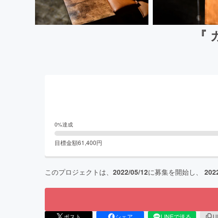
『 
0
%達成
目標金額
61,400
円
このプロジェクトは、
2022/05/12
に募集を開始し、
202
ポスト
シェア
LINEで送る
U