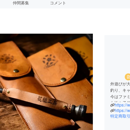
仲間募集
コメント
外遊びが
釣り、キ
今はファ
女性や子
https:/
も求め考
https:/
『焚き火
特定商取