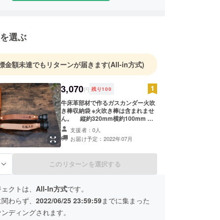
を選ぶ
標金額未達でもリターンが届きます
(All-in方式)
3,070
円
残り
100
牛床革部材で作るガスカンダー火吹
き棒収納袋 ※火吹き棒は含まれませ
ん。 縦約320mm横約100mm 奥
行約30mm パイプ3本継ぎ状態で
支援者：0人
収納可能 送料含む レターパック
お届け予定：2022年07月
ライトにて発送 保証について
初期不良等がある場合商品到着後１
か月以内にご連絡を頂けましたら不
このリターンを選択する
る
良部品の交換をさせていただきま
す。 プロジェクトご支援いただい
た方へお礼の手紙を用紙一枚にした
ジェクトは、
All-In方式
です。
ためさせていただきお届けいたしま
す
に関わらず、
2022/06/25 23:59:59
までに集まった
ァンディングされます。