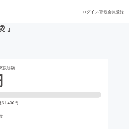
ログイン
/
新規会員登録
袋 』
うすぐ公開されます
支援総額
プロダクト
円
ファッション
スポーツ
1,400円
数
ア
ソーシャルグッド
人