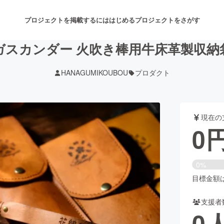
プロジェクトを掲載するには
はじめる
プロジェクトをさがす
ガスカンダー 火吹き棒用牛床革製収納
HANAGUMIKOUBOU
プロダクト
注目のリターン
注目の新着プロジェクト
募集終了が近いプロジェクト
も
現在の
音楽
舞台・パフォーマンス
0
ゲーム・サービス開発
フード・飲食店
0%
書籍・雑誌出版
アニメ・漫画
目標金額は6
支援者
チャレンジ
ビューティー・ヘルスケ
0