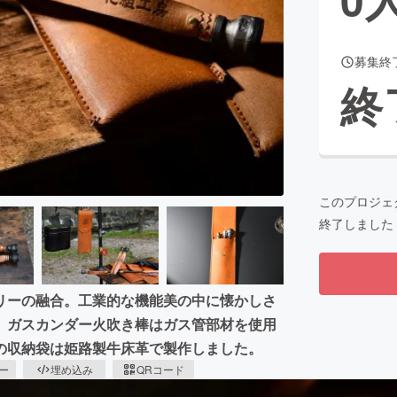
募集終
CAMPFIRE for Social Good
CAMPFIRE Creation
終
CAMPFIREふるさと納税
machi-ya
コミュニティ
このプロジェ
終了しました
リーの融合。工業的な機能美の中に懐かしさ
。ガスカンダー火吹き棒はガス管部材を使用
の収納袋は姫路製牛床革で製作しました。
ピー
埋め込み
QRコード