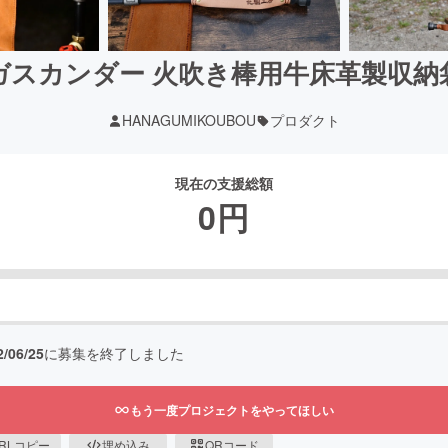
ガスカンダー 火吹き棒用牛床革製収納
HANAGUMIKOUBOU
プロダクト
現在の支援総額
0
円
2/06/25
に募集を終了しました
もう一度プロジェクトをやってほしい
RLコピー
埋め込み
QRコード