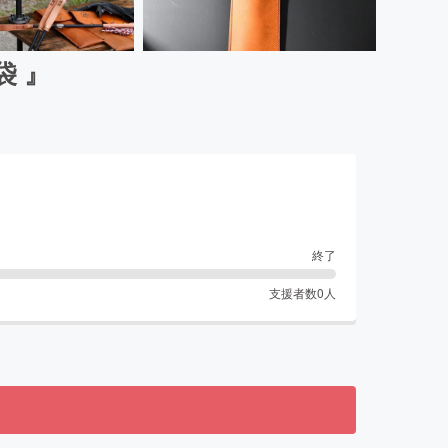
袋 』
終了
支援者数
0
人