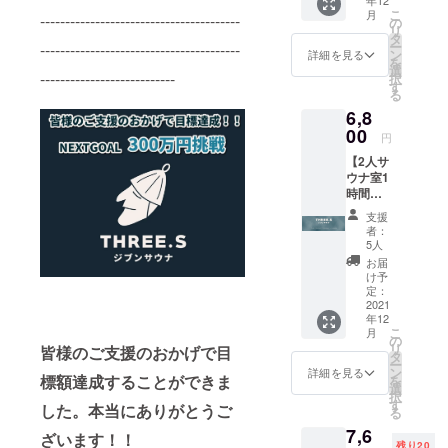
ずつ丁
落ち着
こ
月
----------------------------------------
寧にハ
の
く大自
リ
ンドメ
タ
然の香
ー
----------------------------------------
イドで
ン
り
詳細を見る
を
作られ
選
---------------------------
択
たサウ
す
る
ナハッ
6,8
トで
す。 初
00
円
回限定
【2人サ
色でお
ウナ室1
届けい
時間利
たしま
用権】
す。 素
支援
（同性
材：
者：
のみ）
綿 サ
5人
※販売価
イズ：
お届
格より
フリー
け予
10-20％
サイズ
定：
引き ※
2021
（周囲
年12
有効期
62cm,
こ
月
限
縦
の
リ
皆様のご支援のおかげで目
OPEN
17.5cm,
タ
ー
より1年
ツバ
ン
詳細を見る
標額達成することができま
を
※2人用
4.5cm)
選
択
室で同
す
した。本当にありがとうご
る
性のみ
7,6
利用可
ざいます！！
残り20