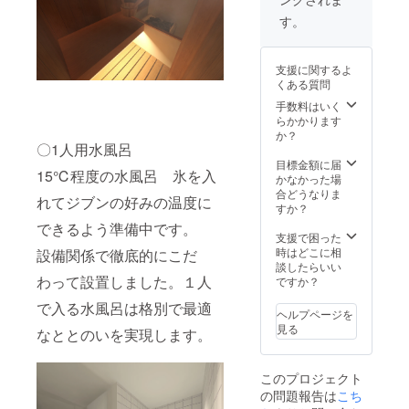
す。
支援に関するよ
くある質問
手数料はいく
らかかります
か？
〇1人用水風呂
目標金額に届
15℃程度の水風呂 氷を入
かなかった場
合どうなりま
れてジブンの好みの温度に
すか？
できるよう準備中です。
支援で困った
時はどこに相
設備関係で徹底的にこだ
談したらいい
わって設置しました。１人
ですか？
で入る水風呂は格別で最適
ヘルプページを
見る
なととのいを実現します。
このプロジェクト
の問題報告は
こち