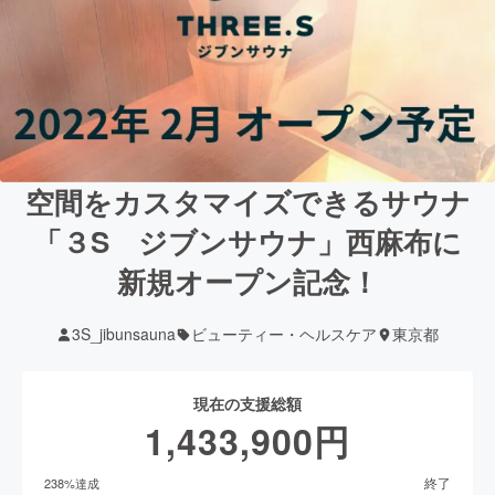
空間をカスタマイズできるサウナ
「３S ジブンサウナ」西麻布に
新規オープン記念！
3S_jibunsauna
ビューティー・ヘルスケア
東京都
現在の支援総額
1,433,900
円
終了
238
%達成