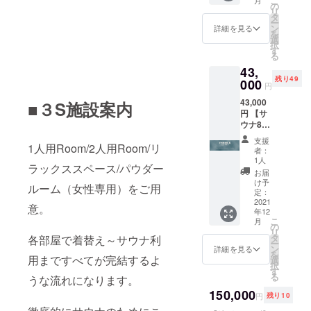
こ
有効期
の
リ
限
タ
ー
OPEN
ン
詳細を見る
を
より1年
選
択
※ご本人
す
る
様以外
43,
でも利
残り49
用可能
000
円
クラウ
43,000
ドファ
■３S施設案内
円 【サ
ンディ
ウナ80
ング限
利用券
定で値
支援
（10回
1人用Room/2人用Room/リ
下げさ
者：
分）】
せてい
1人
ラックススペース/パウダー
※販売予
ただい
お届
定価格
ており
け予
ルーム（女性専用）をご用
より10
ます。
定：
～20％
2021
意。
年12
引き ※
こ
月
有効期
の
リ
限
タ
各部屋で着替え～サウナ利
ー
OPEN
ン
詳細を見る
を
より1年
用まですべてが完結するよ
選
択
※ご本人
す
る
うな流れになります。
様以外
でも利
150,000
円
残り10
用可能