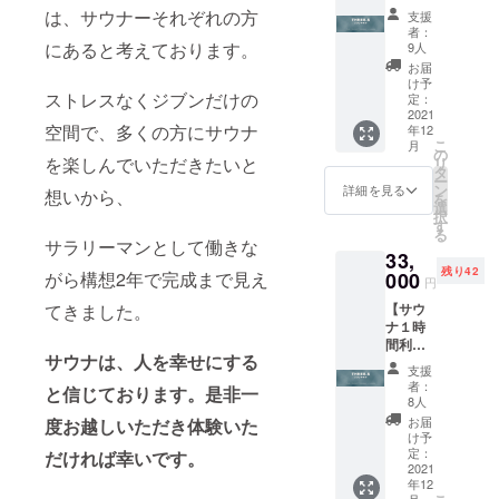
回分)】
下げさ
は、サウナーそれぞれの方
支援
※販売予
せてい
者：
定価格
ただい
にあると考えております。
9人
より10
ており
お届
～20％
ます。
け予
引き ※
ストレスなくジブンだけの
定：
有効期
2021
空間で、多くの方にサウナ
年12
限
こ
月
OPEN
の
を楽しんでいただきたいと
リ
より1年
タ
ー
※ご本人
ン
詳細を見る
想いから、
を
様以外
選
択
でも利
す
る
用可能
サラリーマンとして働きな
33,
クラウ
残り42
ドファ
000
がら構想2年で完成まで見え
円
ンディ
【サウ
てきました。
ング限
ナ１時
定で値
間利用
下げさ
サウナは、人を幸せにする
券（10
せてい
支援
回
ただい
者：
と信じております。是非一
分）】
ており
8人
※販売予
ます。
お届
度お越しいただき体験いた
定価格
け予
より10
定：
だければ幸いです。
～20％
2021
年12
引き ※
月