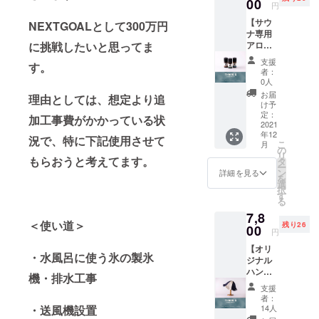
能で
00
円
す。 ク
【サウ
ラウド
NEXTGOALとして300万円
ナ専用
ファン
に挑戦したいと思ってま
アロマ3
ディン
種セッ
グ限定
支援
す。
ト(各
で値下
者：
5ml)】+
げさせ
0人
【サウ
ていた
お届
理由としては、想定より追
ナ1時間
だいて
け予
利用
おりま
定：
加工事費がかかっている状
権】
2021
す。
年12
（送料
況で、特に下記使用させて
こ
月
込） ※
の
リ
販売価
もらおうと考えてます。
タ
ー
格より
ン
詳細を見る
を
10～
選
択
20％程
す
る
度OFF
7,8
サウ
＜使い道＞
残り26
ナーの
00
円
意見か
【オリ
ら、サ
・水風呂に使う氷の製氷
ジナル
ウナ利
ハンド
用時を
機・排水工事
メイド
想定し
支援
サウナ
て香り3
者：
ハッ
パター
・送風機設置
14人
ト】+
ンを調