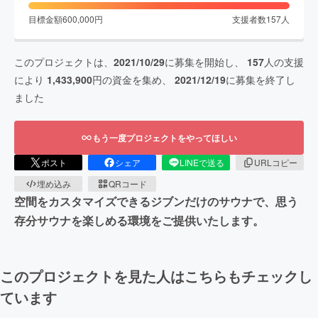
目標金額
600,000
円
支援者数
157
人
このプロジェクトは、
2021/10/29
に募集を開始し、
157
人の支援
により
1,433,900
円の資金を集め、
2021/12/19
に募集を終了し
ました
もう一度プロジェクトをやってほしい
ポスト
シェア
LINEで送る
URLコピー
埋め込み
QRコード
空間をカスタマイズできるジブンだけのサウナで、思う
存分サウナを楽しめる環境をご提供いたします。
このプロジェクトを見た人はこちらもチェックし
ています