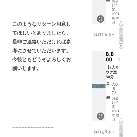
お届
【サウ
香師の
け予
ナ1時間
方につ
定：
利用
2021
くりあ
年12
権】
げてい
こ
月
このようなリターン用意し
（送料
ただき
の
リ
込） ※
まし
タ
てほしいとありましたら、
ー
販売予
た。 ＜
ン
詳細を見る
を
定価格
各種５
選
是非ご連絡いただければ参
択
より10
ml＞
す
る
－20％
すっき
考にさせていただいます。
8,8
引き 職
りブレ
人さん
00
今後ともどうぞよろしくお
ンド：
円
が1つず
清涼感
【2人サ
願いします。
つ丁寧
のある
ウナ室
にハン
フレッ
80分利
ドメイ
シュな
用権】
ドで作
ハーブ
支援
（同性
られた
の香
者：
のみ）
サウナ
り こ
7人
※販売価
ハット
こちブ
お届
格より
です。
レン
け予
10-20％
初回限
定：
ド ：
----------------------------------------
引き ※
2021
定色で
心やさ
年12
有効期
お届け
しく穏
----------------------------------------
こ
月
限
いたし
の
やかに
リ
OPEN
---------------------------
ます。
タ
なるグ
ー
より1年
今後皆
ン
リーン
詳細を見る
を
※2人用
様のご
選
な香り