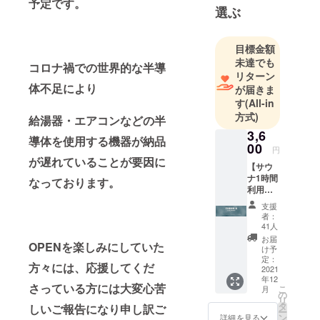
予定です。
選ぶ
目標金額
未達でも
コロナ禍での世界的な半導
リターン
体不足により
が届きま
す
(All-in
方式)
給湯器・エアコンなどの半
3,6
導体を使用する機器が納品
00
円
が遅れていることが要因に
【サウ
ナ1時間
なっております。
利用
権】 ※
支援
販売予
者：
定価格
41人
より10
お届
OPENを楽しみにしていた
～20％
け予
引き ※
定：
方々には、応援してくだ
有効期
2021
年12
限
さっている方には大変心苦
こ
月
OPEN
の
リ
より1年
タ
しいご報告になり申し訳ご
ー
※ご本人
ン
詳細を見る