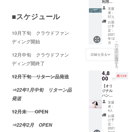
利用
だきま
権】 ※
した。
支援
販売予
＜各種
者：
■スケジュール
定価格
５ml＞
57人
より10
すっき
お届
～20％
りブレ
け予
引き ※
ンド：
定：
10月下旬 クラウドファン
有効期
2021
清涼感
年12
限
のある
ディング開始
こ
月
OPEN
フレッ
の
リ
より1年
シュな
タ
ー
※ご本人
ハーブ
12月中旬 クラウドファン
ン
詳細を見る
を
様以外
の香
選
択
ディング開終了
でも利
り こ
す
る
用可能
こちブ
4,8
クラウ
レン
12月下旬 リターン品発送
残り36
ドファ
00
ド ：
円
ンディ
心やさ
【オリ
ング限
しく穏
⇒22年1月中旬 リターン品
ジナル
定で値
やかに
ハンド
下げさ
なるグ
発送
メイド
せてい
リーン
支援
サウナ
ただい
な香り
者：
ハッ
ており
ゆった
4人
12月末 OPEN
ト】(送
ます。
りブレ
お届
料込）
ンド：
け予
職人さ
定：
⇒22年2月 OPEN
気持ち
んが1つ
2021
が深く
年12