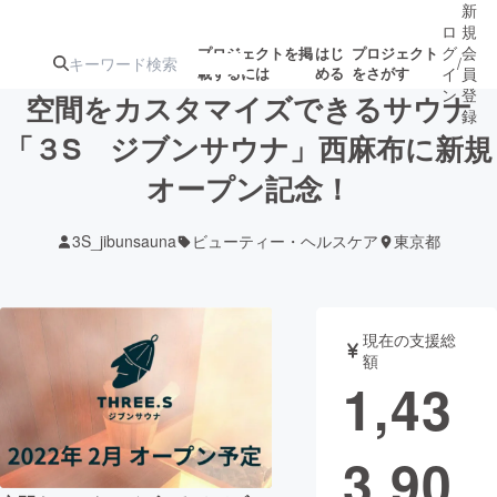
新
ロ
規
グ
会
プロジェクトを掲
はじ
プロジェクト
/
載するには
める
をさがす
イ
員
ン
登
空間をカスタマイズできるサウナ
録
「３S ジブンサウナ」西麻布に新規
オープン記念！
人気のプロ
注目のリ
注目の新着プロ
募集終了が近いプ
もうすぐ公開
ジェクト
ターン
ジェクト
ロジェクト
されます
3S_jibunsauna
ビューティー・ヘルスケア
東京都
アート・写真
音楽
現在の支援総
テクノロジー・ガジェット
ゲーム・サ
額
1,43
映像・映画
書籍・雑誌
3,90
ビジネス・起業
チャレンジ