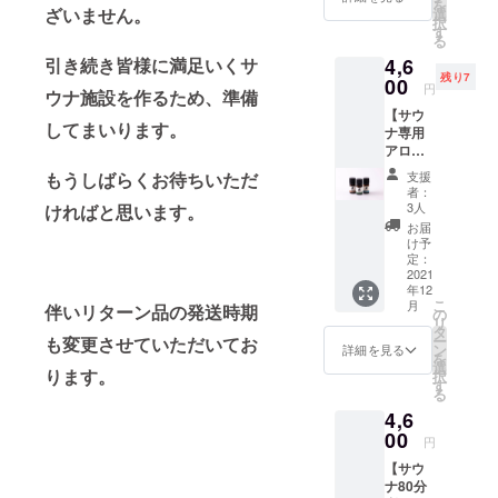
を
様以外
ざいません。
選
択
でも利
す
る
用可能
4,6
引き続き皆様に満足いくサ
クラウ
残り7
ドファ
00
円
ウナ施設を作るため、準備
ンディ
【サウ
ング限
してまいります。
ナ専用
定で値
アロマ3
下げさ
種セッ
せてい
支援
もうしばらくお待ちいただ
ト(各
ただい
者：
5ml)】
ており
3人
ければと思います。
（送料
ます。
お届
込） サ
け予
ウナー
定：
の意見
2021
年12
から、
こ
月
伴いリターン品の発送時期
サウナ
の
リ
利用時
タ
ー
も変更させていただいてお
を想定
ン
詳細を見る
を
して香
選
ります。
択
り3パ
す
る
ターン
4,6
を調香
師の方
00
円
につく
【サウ
りあげ
ナ80分
ていた