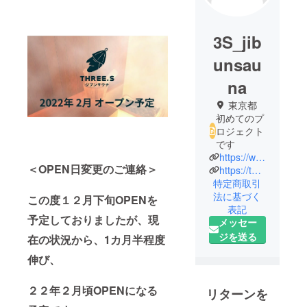
3S_jib
unsau
na
東京都
初めてのプ
ロジェクト
です
https://www.instagram.com/
＜OPEN日変更のご連絡＞
https://twitter.com/3s_jibunsauna
特定商取引
法に基づく
この度１２月下旬OPENを
表記
予定しておりましたが、現
メッセー
ジを送る
在の状況から、1カ月半程度
伸び、
２２年２月頃OPENになる
リターンを