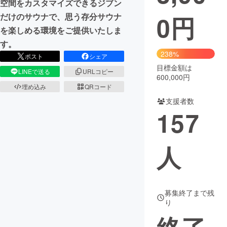
空間をカスタマイズできるジブン
0
円
だけのサウナで、思う存分サウナ
まちづくり・地域活性化
を楽しめる環境をご提供いたしま
す。
CAMPFIRE for Social Good
CAMPFIRE Creation
238%
ポスト
シェア
CAMPFIREふるさと納税
machi-ya
コミュニティ
目標金額は
LINEで送る
URLコピー
600,000円
埋め込み
QRコード
支援者数
157
人
募集終了まで残
り