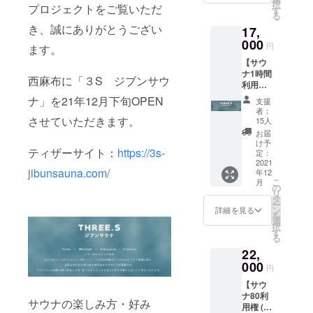
択
プロジェクトをご覧いただ
室で同
意見を
す
ゆった
る
性のみ
聞いて
りブレ
き、誠にありがとうござい
17,
利用可
色の展
ンド：
能で
000
開して
気持ち
円
ます。
す。 ク
いけれ
が深く
【サウ
ラウド
ばと思
落ち着
ナ1時間
ファン
いま
く大自
西麻布に「３S ジブンサウ
利用権
ディン
す。 素
然の香
(5回
グ限定
材：
ナ」を21年12月下旬OPEN
り
支援
分)】 ※
で値下
綿 サ
者：
販売予
させていただきます。
げさせ
イズ：
15人
定価格
ていた
フリー
お届
より10
だいて
サイズ
け予
ティザーサイト：
https://3s-
～20％
おりま
定：
（周囲
引き ※
2021
す。
62cm,
jibunsauna.com/
年12
有効期
縦
こ
月
限
の
17.5cm,
リ
OPEN
タ
ツバ
ー
より1年
ン
4.5cm)
詳細を見る
を
※ご本人
選
択
様以外
す
る
でも利
22,
用可能
クラウ
000
円
ドファ
【サウ
ンディ
ナ80利
ング限
サウナの楽しみ方・好み
用権 (5
定で値