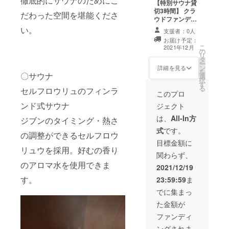
徹底的にサウナのためにこ
クラウ
【特別サウナ貸
ドファ
切3時間】 クラ
だわった空間を堪能くださ
ンディ
ウドファンディ
ング限
ング様限定で全
い。
支援者：0人
定で値
フロア4部屋貸切
お届け予定：
下げさ
実施！ 皆様でサ
こ
2021年12月
せてい
の
ウナパーティを
リ
ただい
タ
心ゆくまでお楽
ー
ており
ン
しみください。
詳細を見る
を
〇サウナ
ます。
選
180,000円(12－
択
す
18時の間3時
る
セルフロウリュのフィンラ
間）
このプロ
ンド式サウナ
ジェクト
は、
All-In方
ジブンのタイミング・熱さ
式
です。
の調整ができるセルフロウ
目標金額に
リュウを採用。好むの香り
関わらず、
のアロマ水を使用できま
2021/12/19
す。
23:59:59
ま
でに集まっ
た金額が
ファンディ
ングされま