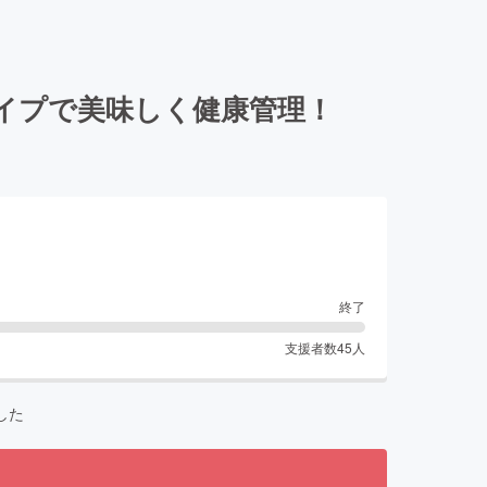
イプで美味しく健康管理！
終了
支援者数
45
人
した