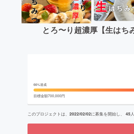
とろ〜り超濃厚【生はち
66
%達成
目標金額
700,000
円
このプロジェクトは、
2022/02/02
に募集を開始し、
45