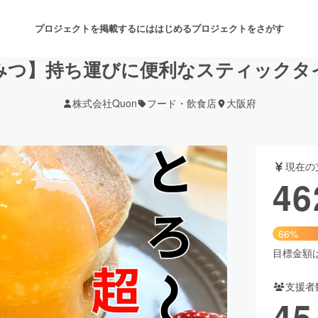
プロジェクトを掲載するには
はじめる
プロジェクトをさがす
みつ】持ち運びに便利なスティックタ
株式会社Quon
フード・飲食店
大阪府
注目のリターン
注目の新着プロジェクト
募集終了が近いプロジェクト
も
現在の
音楽
舞台・パフォーマンス
46
ゲーム・サービス開発
フード・飲食店
66%
書籍・雑誌出版
アニメ・漫画
目標金額は7
支援者
チャレンジ
ビューティー・ヘルスケ
45