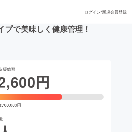
ログイン
/
新規会員登録
イプで美味しく健康管理！
うすぐ公開されます
支援総額
プロダクト
2,600
円
ファッション
スポーツ
00,000円
数
ア
ソーシャルグッド
人