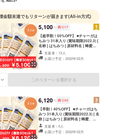
標金額未達でもリターンが届きます
(All-in方式)
5,100
円
残り
17
【超早割！50%OFF】 ■チャーガは
ちみつ 31本入り (賞味期限2022.3) [
名称 ] はちみつ [ 原材料名 ] 蜂蜜、
チャーガ [ 原産国 ] 米国アラスカ州 [
支援者：13人
内容量 ] 5g × 31 [ 使用方法 ] 1日1本
お届け予定：2022年02月
舐めることをお勧めします。 [ 保存
方法 ] 高温多湿、直射日光を避け、
冷暗所に保管してください。 ※1歳
未満のお子様には与えないでくださ
このリターンを選択する
る
い。
6,120
円
残り
30
【早割！40%OFF】 ■チャーガはち
みつ 31本入り (賞味期限2022.3) [ 名
称 ] はちみつ [ 原材料名 ] 蜂蜜、
チャーガ [ 原産国 ] 米国アラスカ州 [
支援者：0人
内容量 ] 5g × 31 [ 使用方法 ] 1日1本
お届け予定：2022年02月
舐めることをお勧めします。 [ 保存
方法 ] 高温多湿、直射日光を避け、