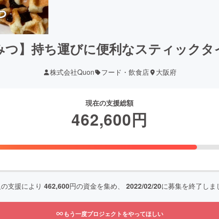
みつ】持ち運びに便利なスティックタ
株式会社Quon
フード・飲食店
大阪府
現在の支援総額
462,600
円
人の支援により
462,600
円の資金を集め、
2022/02/20
に募集を終了しま
もう一度プロジェクトをやってほしい