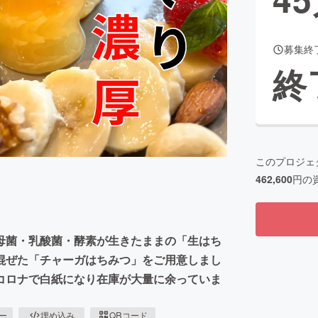
募集終
CAMPFIRE for Social Good
CAMPFIRE Creation
終
CAMPFIREふるさと納税
machi-ya
コミュニティ
このプロジェ
462,600
円の
母菌・乳酸菌・酵素が生きたままの「生はち
混ぜた「チャーガはちみつ」をご用意しまし
コロナで白紙になり在庫が大量に余っていま
ピー
埋め込み
QRコード