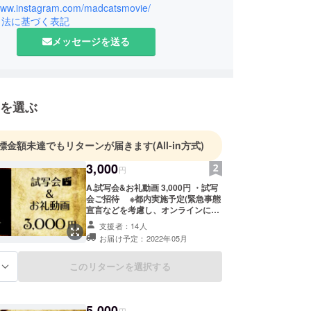
/www.instagram.com/madcatsmovie/
引法に基づく表記
メッセージを送る
を選ぶ
標金額未達でもリターンが届きます
(All-in方式)
3,000
円
A.試写会&お礼動画 3,000円 ・試写
会ご招待 ※都内実施予定(緊急事態
宣言などを考慮し、オンラインにな
る可能性もございます) ・メイン
支援者：14人
キャスト・監督からの特別お礼動画
お届け予定：2022年05月
このリターンを選択する
る
5,000
円