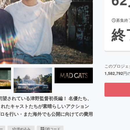
募集終
CAMPFIRE for Social Good
CAMPFIRE Creation
終
CAMPFIREふるさと納税
machi-ya
コミュニティ
このプロジェ
1,582,792
円
切望されている津野監督初長編！ 名優たち、
されたキャストたちが素晴らしいアクション
プロを行い・また海外でも公開に向けての費用
ピー
埋め込み
QRコード