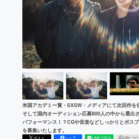
まちづくり・地域活性化
米国アカデミー賞・SXSW・メディアにて次回作を
そして国内オーディション応募800人の中から選出
パフォーマンス！？CGや音楽などしっかりとポス
を募集いたします。
ポスト
シェア
LINEで送る
URLコ