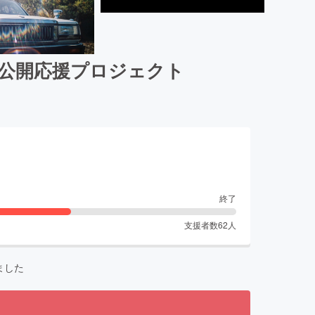
外公開応援プロジェクト
終了
支援者数
62
人
ました