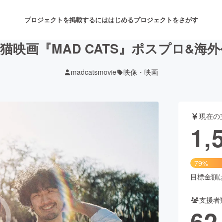
プロジェクトを掲載するには
はじめる
プロジェクトをさがす
猫映画『MAD CATS』ポスプロ&海
madcatsmovie
映像・映画
注目のリターン
注目の新着プロジェクト
募集終了が近いプロジェクト
も
現在の
音楽
舞台・パフォーマンス
1,
ゲーム・サービス開発
フード・飲食店
79%
書籍・雑誌出版
アニメ・漫画
目標金額は2
支援者
チャレンジ
ビューティー・ヘルスケ
62