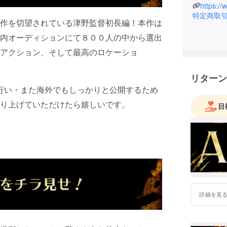
https:/
特定商取
回作を切望されている津野監督初長編！本作は
内オーディションにて８００人の中から選出
アクション、そして最高のロケーショ
リターン
行い・また海外でもしっかりと公開するため
り上げていただけたら嬉しいです。
目
詳細を見