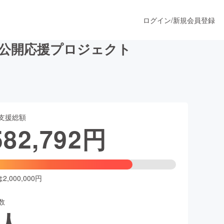
ログイン
/
新規会員登録
外公開応援プロジェクト
うすぐ公開されます
支援総額
プロダクト
582,792
円
ファッション
スポーツ
,000,000円
数
ア
ソーシャルグッド
人