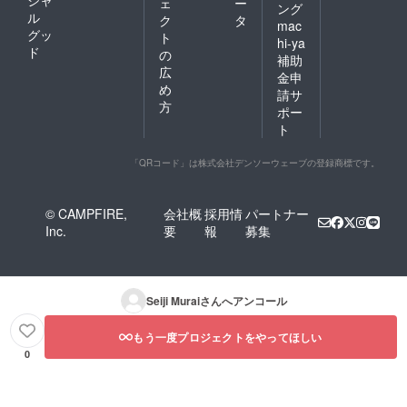
シャ
ェ
ー
ング
ル
ク
タ
mac
グッ
ト
hi-ya
ド
の
補助
広
金申
め
請サ
方
ポー
ト
「QRコード」は株式会社デンソーウェーブの登録商標です。
© CAMPFIRE,
会社概
採用情
パートナー
Inc.
要
報
募集
Seiji Murai
さんへアンコール
もう一度プロジェクトをやってほしい
0