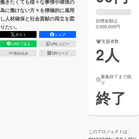
働きたくても様々な事情や環境の
為に働けない方々を積極的に雇用
まちづくり・地域活性化
0%
し人材確保と社会貢献の両立を図
目標金額は
りたい。
3,000,000円
CAMPFIRE for Social Good
CAMPFIRE Creation
ポスト
シェア
CAMPFIREふるさと納税
machi-ya
コミュニティ
支援者数
LINEで送る
URLコピー
2
人
埋め込み
QRコード
募集終了まで残
り
終了
このプロジェクトは、