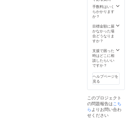
手数料はいく
らかかります
か？
目標金額に届
かなかった場
合どうなりま
すか？
支援で困った
時はどこに相
談したらいい
ですか？
ヘルプページを
見る
このプロジェクト
の問題報告は
こち
ら
よりお問い合わ
せください