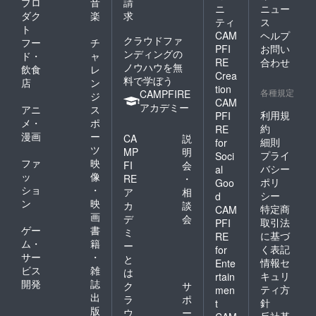
プロ
音
請
ニ
ニュー
ダク
楽
求
ティ
ス
ト
CAM
ヘルプ
クラウドファ
フー
チ
PFI
お問い
ンディングの
ド・
ャ
RE
合わせ
ノウハウを無
飲食
レ
Crea
料で学ぼう
店
ン
tion
各種規定
CAMPFIRE
ジ
CAM
アカデミー
アニ
ス
利用規
PFI
メ・
ポ
約
RE
漫画
ー
CA
説
細則
for
ツ
MP
明
プライ
Soci
ファ
映
FI
会
バシー
al
ッ
像
RE
・
ポリ
Goo
ショ
・
ア
相
シー
d
ン
映
カ
談
特定商
CAM
画
デ
会
取引法
PFI
ゲー
書
ミ
に基づ
RE
ム・
籍
ー
く表記
for
サー
・
と
情報セ
Ente
ビス
雑
は
キュリ
rtain
開発
誌
ク
サ
ティ方
men
出
ラ
ポ
針
t
版
ウ
ー