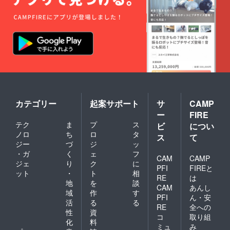
カテゴリー
起案サポート
サ
CAMP
ー
FIRE
テク
ま
プ
ス
ビ
につい
ノロ
ち
ロ
タ
ス
て
ジー
づ
ジ
ッ
・ガ
く
ェ
フ
CAM
CAMP
ジェ
り
ク
に
PFI
FIREと
ット
・
ト
相
RE
は
地
を
談
CAM
あんし
域
作
す
PFI
ん・安
活
る
る
RE
全への
性
資
コ
取り組
化
料
ミュ
み