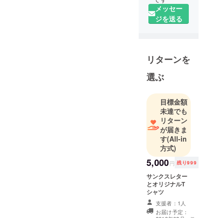
メッセー
ジを送る
リターンを
選ぶ
目標金額
未達でも
リターン
が届きま
す
(All-in
方式)
5,000
円
残り999
サンクスレター
とオリジナルT
シャツ
支援者：1人
お届け予定：