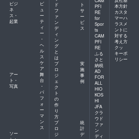
反社基
CAM
ビジ
ビ
ド
ト
本方針
PFI
ネ
ュ
フ
サ
カスタ
RE
ス・
ー
ァ
ー
マーハ
for
起業
テ
ン
ビ
ラスメ
Spor
ィ
デ
ス
ントに
ts
ー
ィ
対する
CAM
・
ン
考え方
PFI
ヘ
グ
クッ
RE
ル
と
キーポ
ふる
ス
は
リシー
さと
ケ
プ
実
納税
ア
ロ
施
AD
アー
舞
ジ
事
FOR
ト・
台
ェ
例
ALL
写真
・
ク
HIO
パ
ト
KOS
フ
の
HI
ォ
作
JFA
ー
り
クラ
マ
方
ウド
ン
プ
統
ファ
ス
ロ
計
ン
ソー
ジ
デ
ディ