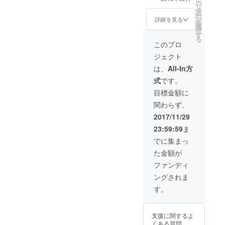
の
おり希望される
リ
タ
方には、ポス
ー
ン
ティングでリ
詳細を見る
を
選
ターンを行いま
択
す
す。 但し、ポス
る
ティングが実施
このプロ
出来る地域は福
ジェクト
岡県及び佐賀県
の一部となりま
は、
All-In方
す。 また、法令
式
です。
遵守の観点から
性風俗や金融登
目標金額に
録のない金融機
関わらず、
関のチラシはお
断り致します。
2017/11/29
23:59:59
ま
でに集まっ
た金額が
ファンディ
ングされま
す。
支援に関するよ
くある質問