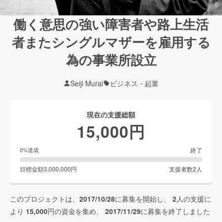
働く意思の強い障害者や路上生活
者またシングルマザーを雇用する
為の事業所設立
Seiji Murai
ビジネス・起業
現在の支援総額
15,000
円
終了
0
%達成
目標金額
3,000,000
円
支援者数
2
人
このプロジェクトは、
2017/10/28
に募集を開始し、
2
人の支援に
より
15,000
円の資金を集め、
2017/11/29
に募集を終了しました