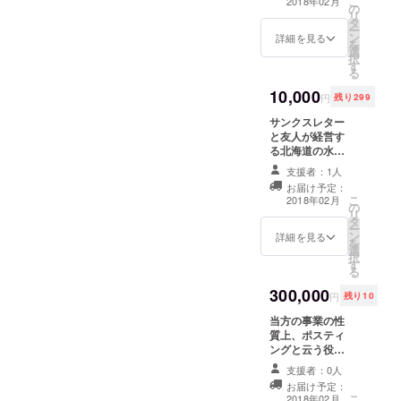
こ
2018年02月
の
リ
タ
ー
ン
詳細を見る
を
選
択
す
る
10,000
円
残り299
サンクスレター
と友人が経営す
る北海道の水産
会社から北海道
支援者：1人
の物産をお届け
お届け予定：
致します。
こ
2018年02月
の
リ
タ
ー
ン
詳細を見る
を
選
択
す
る
300,000
円
残り10
当方の事業の性
質上、ポスティ
ングと云う役務
の提供が可能で
支援者：0人
す。 企業及び店
お届け予定：
舗運営をされて
こ
2018年02月