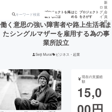
新
ロ
規
グ
会
プロジェクトを掲
はじ
プロジェクト
/
載するには
める
をさがす
イ
員
ン
登
働く意思の強い障害者や路上生活者ま
録
たシングルマザーを雇用する為の事
業所設立
人気のプロ
注目のリ
注目の新着プロ
募集終了が近いプ
もうすぐ公開
ジェクト
ターン
ジェクト
ロジェクト
されます
Seiji Murai
ビジネス・起業
アート・写真
音楽
現在の支援総
テクノロジー・ガジェット
ゲーム・サ
額
15,0
映像・映画
書籍・雑誌
00
円
ビジネス・起業
チャレンジ