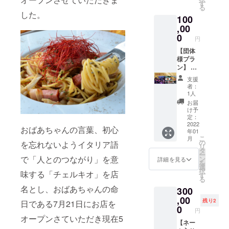
引き換
日程は
チェル
す
る
えは
後日ご
キオ特
した。
100
2022年
相談さ
製フル
1月頃か
せて頂
コース
,00
ら1年間
き、ご
3.飲み
0
円
有効に
都合の
放題付
なりま
合うお
き 4.リ
【団体
す。
日にち
ニュー
様プラ
でおも
アル
ン】 1.
てなし
オープ
店内貸
支援
させて
ンイベ
し切り
者：
頂きま
ント招
コース
1人
す。 ※1
待券 ※
料理 2.
お届
は当店
ご希望
飲み放
け予
はもち
のお時
題付き
定：
ろんの
間の12
3.ス
2022
おばあちゃんの言葉、初心
年01
こと、
時～20
パーク
こ
月
その後
時まで
リング
の
を忘れないようイタリア語
リ
大阪市
の最終
一本付
タ
ー
内の好
受付18
き 4.リ
で「人とのつながり」を意
ン
詳細を見る
を
きな所
時にな
ニュー
選
択
味する「チェルキオ」を店
を同行
りま
アル
す
る
させて
す。 ※2
オープ
名とし、おばあちゃんの命
300
頂くこ
時間飲
ンイベ
とも可
み放題
ント招
,00
残り2
日である7月21日にお店を
能で
90分ラ
待券 ※
0
円
す。 ※1
スト
貸し切
オープンさていただき現在5
は店外
オー
りのス
【ネー