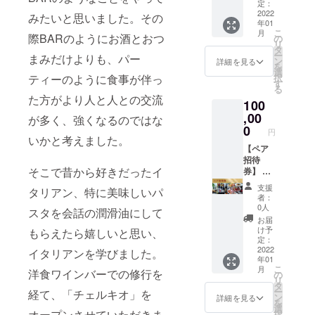
でのご
もてな
なりま
定：
飲食に
しを受
2022
す。
みたいと思いました。その
年01
なりま
ける権
こ
月
す。 ※2.
利 2.高
際BARのようにお酒とおつ
の
リ
はメ
級シャ
タ
ー
まみだけよりも、パー
ニュー
ンパン
ン
詳細を見る
を
以外に
or高級
選
択
ティーのように食事が伴っ
も当店
ワイン
す
る
にある
（当店
た方がより人と人との交流
100
食材で
価格
可能な
50000
,00
が多く、強くなるのではな
限りご
円～
0
円
要望承
60000
いかと考えました。
りま
円相
【ペア
す。 ※3
当） 3.
招待
そこで昔から好きだったイ
は3月予
チェル
券】 1.
定して
キオオ
高級
支援
タリアン、特に美味しいパ
おりま
リジナ
シャン
者：
す。 ※
ルパス
パンor
0人
スタを会話の潤滑油にして
リター
タサー
高級ワ
お届
ンは店
ビス 4.
イン
け予
もらえたら嬉しいと思い、
舗ご来
リ
（当店
定：
店時に
ニュー
価格
2022
イタリアンを学びました。
年01
引き換
アル
50000
こ
月
えさせ
オープ
円～
洋食ワインバーでの修行を
の
リ
ていた
ン招待
60000
タ
ー
経て、「チェルキオ」を
だきま
イベン
円相
ン
詳細を見る
を
す。 ※
ト ※1の
当） 2.
選
オープンさせていただきま
択