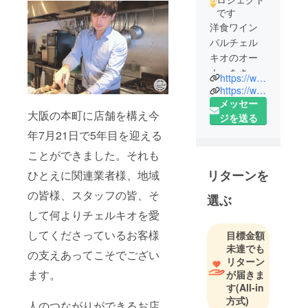
です
洋食ワイン
バルチェル
キオのオー
ナーをさせ
https://www.instagram.com/tomochan5412/
て頂いてま
https://www.facebook.com/profile.php?id=100009882217413
す！大谷友
メッセー
大阪の本町に店舗を構え今
宏と申しま
ジを送る
す！17年間
年7月21日で5年目を迎える
会社員を勤
ことができました。それも
めたのち、2
リターンを
ひとえに関連業者様、地域
年間大阪梅
田のワイン
の皆様、スタッフの皆、そ
選ぶ
バルで2年間
して何よりチェルキオを愛
修行。その
してくださっているお客様
目標金額
後、チェル
未達でも
キオをオー
の支えあってこそでござい
リターン
プン。現在
ます。
が届きま
お店をさせ
す
(All-in
て頂いて5年
方式)
人のつながりができるお店