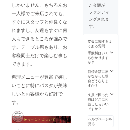
定して
ら1年間
み放題
頂ける
しかいません。もちろんお
た金額が
おりま
有効に
90分ラ
ように
す。 ※
なりま
スト
させて
ファンディ
一人様でご来店されても、
リター
す。
オー
いただ
ングされま
ンは店
ダーと
きま
すぐにスタッフと仲良くな
舗ご来
させて
す。 ※1
す。
店時に
いただ
はお客
れますし、友達もすぐに何
引き換
きま
様専用
人もできるところが強みで
えさせ
す。
の椅子
支援に関するよ
ていた
※1~3は
とさせ
くある質問
す。テーブル席もあり、お
だきま
当店で
ていた
す。 ※
のご飲
だきま
手数料はいく
客様同士だけで楽しむ事も
引き換
食にな
すの
らかかります
えは
りま
で、他
か？
できます。
2022年
す。 ※4
のお客
1月頃か
は3月予
様が座
目標金額に届
ら1年間
定して
ること
かなかった場
料理メニューが豊富で嬉し
有効に
おりま
は一切
合どうなりま
なりま
す。 ※
ありま
いことに特にパスタが美味
すか？
す。 ※
リター
せん。
しいとお客様から好評で
公共の
ンは店
※2は3月
支援で困った
場所で
舗ご来
予定し
時はどこに相
す。
面会し
店時に
ており
談したらいい
ます。
引き換
ます。
ですか？
※公序良
えさせ
※リター
俗に反
ていた
ンは店
ヘルプページを
する内
だきま
舗ご来
見る
容、法
す。 ※
店時に