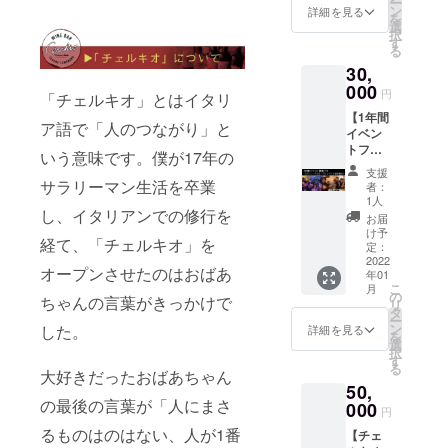
ー
円相
なりま
ン
ニュー
詳細を見る
を
当） 2.
す。 ※3
選
アル
択
チェル
はリ
す
オープ
る
キオオ
ニュー
ンイベ
30,
リジナ
アル
ント後
ルパス
000
オープ
のご来
円
「チェルキオ」とはイタリ
タ 3.
ンイベ
店時に
【1年間
チェル
ント後
適用さ
ア語で「人のつながり」と
イベン
キオ特
のご来
れま
トフ
製唐揚
店時に
いう意味です。僕が17年の
す。
リーパ
げ 4.リ
適用さ
支援
ス】 1.1
ニュー
サラリーマン生活を卒業
れま
者：
年間イ
アル
す。 ※
1人
し、イタリアンでの修行を
ベント
オープ
引き換
お届
フリー
ンイベ
えは
け予
経て、「チェルキオ」を
パス 2.
ント招
定：
2022年
リ
2022
待券
1月頃か
オープンさせたのはおばあ
年01
ニュー
※1.2.3
ら1年間
こ
月
アル
は当店
の
有効に
ちゃんの言葉がきっかけで
リ
オープ
でのご
タ
なりま
ー
ンイベ
飲食に
ン
した。
す。
詳細を見る
を
ント招
なりま
選
択
待券 ※1.
す。 ※2.
す
る
は年間
大好きだったおばあちゃん
はメ
50,
15回程
ニュー
の最後の言葉が「人にまさ
度を予
000
以外に
円
定して
も当店
るものはのはない、人が1番
【チェ
おりま
にある