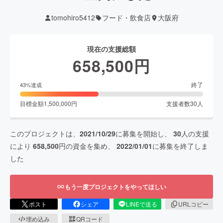
tomohiro5412
フード・飲食店
大阪府
現在の支援総額
658,500
円
終了
43
%達成
目標金額
1,500,000
円
支援者数
30
人
このプロジェクトは、
2021/10/29
に募集を開始し、
30
人の支援
により
658,500
円の資金を集め、
2022/01/01
に募集を終了しま
した
もう一度プロジェクトをやってほしい
ポスト
シェア
LINEで送る
URLコピー
埋め込み
QRコード