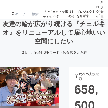
新
ロ
規
グ
会
プロジェクトを掲
はじ
プロジェクト
/
載するには
める
をさがす
イ
員
ン
登
友達の輪が広がり続ける『チェルキ
録
オ』をリニューアルして居心地いい
空間にしたい
人気のプロ
注目のリ
注目の新着プロ
募集終了が近いプ
もうすぐ公開
ジェクト
ターン
ジェクト
ロジェクト
されます
tomohiro5412
フード・飲食店
大阪府
アート・写真
音楽
現在の支援総
テクノロジー・ガジェット
ゲーム・サ
額
658,
映像・映画
書籍・雑誌
500
ビジネス・起業
チャレンジ