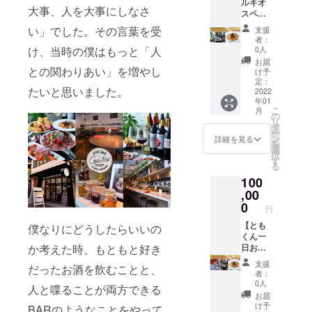
ルキオ
すがコ
食材で
大事、人を大事にしなさ
スペ
ロナの
可能な
シャル
影響で
限りご
い」でした。その言葉を受
支援
プラ
多少変
要望承
者：
ン】 1.
動があ
け、当時の僕はもっと「人
りま
0人
高級
るのは
す。 ※4
お届
シャン
との関わりあい」を増やし
ご了承
は3月予
け予
パンor
くださ
定：
定して
たいと思いました。
高級ワ
2022
い。 ※2
おりま
年01
イン
は3月予
す。 ※
こ
月
（当店
定して
の
リター
リ
価格
おりま
タ
ンは店
ー
50000
す。 ※
ン
舗ご来
詳細を見る
を
円～
リター
選
店時に
択
60000
ンは店
す
引き換
る
円相
舗ご来
えさせ
100
当） 2.
店時に
ていた
チェル
,00
引き換
だきま
キオオ
えさせ
0
す。 ※
円
リジナ
ていた
引き換
ルパス
【とも
だきま
僕なりにどうしたらいいの
えは
タ 3.リ
くん一
す。 ※
2022年
ニュー
日おも
か考えた時、もともと好き
引き換
1月頃か
アル
てな
えは
ら1年間
支援
だったお酒を飲むことと、
オープ
し】 1.
2022年
有効に
者：
ン招待
ともく
1月頃か
なりま
0人
人と喋ることが両方できる
券 ※1.2.
んから
ら1年間
す。
お届
は当店
の1日お
有効に
け予
BARのようなことをやって