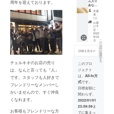
ご希望
ダーと
ペース
ム入り
周年を迎えております。
の場合
させて
はカウ
あなた
に発生
いただ
ンター
だけの
支援
する費
きま
を除き
特別な
者：
用に関
す。
ます。
チェア
1人
しては
※1~3は
※最大10
製造】
お届
自己負
当店で
名様と
1.あな
け予
担にな
のご飲
させて
た専用
定：
りま
食にな
頂きま
の椅子
2022
年03
す。
りま
すが、
を製造
こ
月
※2.3は
す。 ※4
別途費
しご提
の
リ
当店で
は3月予
用頂く
供 2.リ
タ
ー
のご飲
定して
ことで
ニュー
ン
詳細を見る
を
食にな
おりま
10名様
アル
選
択
りま
す。 ※
以上も
オープ
す
る
す。 ※3
リター
可能で
ンイベ
チェルキオのお店の売り
このプロ
はメ
ンは店
す。 ※
ント招
ジェクト
は、なんと言っても『人』
ニュー
舗ご来
ご希望
待券 ※
以外に
店時に
のお時
こちら
は、
All-In方
です。スタッフも人好きで
も当店
引き換
間の12
をご支
式
です。
にある
えさせ
時～20
援いた
フレンドリーなメンバーし
食材で
ていた
時まで
だいた
目標金額に
可能な
だきま
の最終
方は当
かいませんので、すぐ仲良
関わらず、
限りご
す。 ※
受付18
店が満
要望承
引き換
時にな
席状態
くなれます。
2022/01/01
りま
えは
りま
でも、
23:59:59
ま
す。 ※4
2022年
す。 ※2
ご飲食
お客様もフレンドリーな方
は3月予
1月頃か
時間飲
をして
でに集まっ