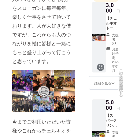
になりま
3,0
をスローガンに毎年毎年、
す。夢にま
00
円
でみた人の
楽しく仕事をさせて頂いて
【チェ
繋がりがで
ルキオ
おります。人が大好きな僕
トート
きるお店を
バック
ですが、これからも人のつ
支援
スローガン
＆ドリ
者：
ンク3杯
ながりを軸に皆様と一緒に
に毎年毎
2人
チケッ
お届
年、楽しく
もっと盛り上がって行こう
ト】 1.
け予
仕事をさせ
チェル
定：
と思っています。
キオの
2022
て頂いてお
年01
ロゴ入
ります。
こ
月
りオリ
の
リ
人が大好き
ジナル
タ
ー
トート
ン
詳細を見る
な僕です
を
バック
選
が、これか
択
2.有料
す
る
ドリン
らも人の繋
5,0
ク3杯ご
がりを芯に
提供 3.
00
円
みんなで事
既存
【ス
テーブ
業を拡大し
パーク
今までご利用いただいた皆
ルにお
ていこうと
リング
名前書
様やこれからチェルキオを
orワイ
思っていま
く権利
支援
ンボト
※2は当
者：