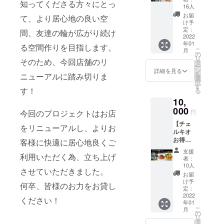
す。宜しく
知ってくださる方々にとっ
ル＆
店での
16人
お願い致し
チェル
ご飲食
お届
て、より居心地の良い空
キオ特
になり
け予
製唐揚
ます。
定：
間、友達の輪が広がり続け
げ】 1.
2022
※2は数
年01
スパー
日に分
る空間作りを目指します。
こ
月
クリン
けての
の
リ
そのため、今回店舗のリ
グorワ
ご利用
タ
ー
インボ
は不可
ン
詳細を見る
を
ニューアルに踏み切りま
トル
になり
選
択
（当店
ます。
す
す！
る
価格
※2は
10,
5000円
ビー
～6000
000
ル、ボ
今回のプロジェクトはお店
円
円相
トル以
【チェ
当） 2.
外のお
をリニューアルし、よりお
ルキオ
チェル
飲み物
お得プ
キオ特
客様に快適に居心地良くご
になり
ラン】
性唐揚
ます。
支援
利用いただく為、立ち上げ
1.ス
げ 3.既
※2の引
者：
パーク
存テー
き換え
10人
させていただきました。
リング
ブルに
は2022
お届
orワイ
お名前
年1月頃
け予
何卒、皆様のお力をお貸し
ンボト
書く権
定：
から1年
ル（当
2022
利 ※1.2
間有効
ください！
年01
店価格
は当店
になり
こ
月
5000円
でのご
の
ます。
リ
～6000
飲食に
タ
※3はリ