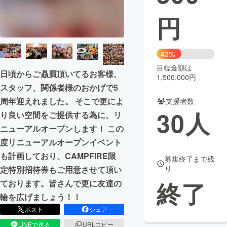
円
まちづくり・地域活性化
CAMPFIRE for Social Good
CAMPFIRE Creation
43%
CAMPFIREふるさと納税
machi-ya
コミュニティ
目標金額は
日頃からご贔屓頂いてるお客様、
1,500,000円
スタッフ、関係者様のおかげで5
周年迎えれました。 そこで更によ
支援者数
30
人
り良い空間をご提供する為に、リ
ニューアルオープンします！ この
度リニューアルオープンイベント
も計画しており、CAMPFIRE限
募集終了まで残
り
定特別招待券もご用意させて頂い
終了
ております。皆さんで更に友達の
輪を広げましょう！！
ポスト
シェア
LINEで送る
URLコピー