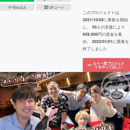
埋め込み
QRコード
このプロジェクトは、
2021/10/29
に募集を開始
し、
30
人の支援により
658,500
円の資金を集
め、
2022/01/01
に募集を
終了しました
もう一度プロジェク
トをやってほしい