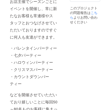
令に違
引き換
引き換
お店主催でシーズンごとに
反する
えは
えさせ
このプロジェクト
イベントを開催し、常に新
内容な
2022年
ていた
の問題報告は
こち
どはお
1月頃か
だきま
たなお客様も常連様やス
受けで
ら1年間
す。
ら
よりお問い合わ
きませ
有効に
せください
タッフとおつなげさせてい
ん。
なりま
す。
ただいておりますのですぐ
に何人も友達ができます。
・バレンタインパーティー
・七夕パーティー
・ハロウィンパーティー
・クリスマスパーティー
・カウントダウンパー
ティー
などを開催させていただい
ており嬉しいことに毎回50
～80名ものお客様に集まっ