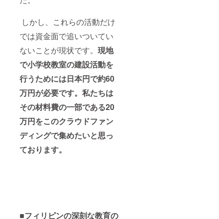
起こす。 ア
クションを
しかし、これらの活動だけ
起こさなけ
では資金面で追いついてい
れば何一つ
変えること
ないことが現状です。
現地
が出来な
で小学校教室の建設活動を
い。世界も
行うためには日本円で約60
自分自身
も。
万円が必要です。私たちは
3. 和・輪
その材料費の一部である20
（チーム
万円をこのクラウドファン
ワー
ク）
ディングで集めたいと思っ
teamwork
ております。
国際協力を
行うチーム
ではある
が、チーム
内での思い
やりが出来
■フィリピンの深刻な教育の