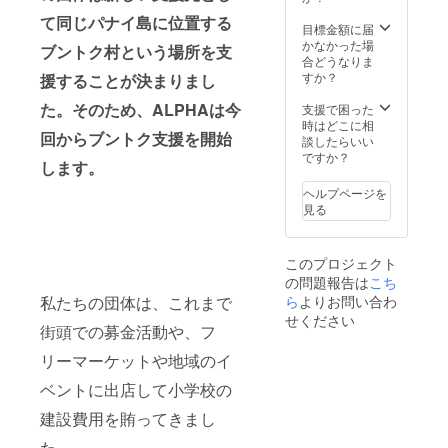
ス、
始まりで
て同じパナイ島に位置する
ファイ
目標金額に届
す。楽しい
ルがあ
かなかった場
ブントク村という場所を支
りま
事・熱くな
合どうなりま
す。そ
すか？
援することが決まりまし
れる事から
の中で
いいアク
ランダ
た。そのため、ALPHAは今
支援で困った
ムに組
時はどこに相
ションが生
回からブントク支援を開始
み合わ
談したらいい
まれる。プ
せられ
ですか？
します。
ロジェクト
た二つ
のロー
は誰か一人
ヘルプページを
ブ製品
見る
のやりたい
をお届
けしま
気持ちから
す。写
生まれる。
このプロジェクト
真
2. 行動を起
の問題報告は
こち
下。）
ら
よりお問い合わ
私たちの団体は、これまで
こす
せください
take action
街頭での募金活動や、フ
楽しくなれ
リーマーケットや地域のイ
る事・熱く
ベントに出店して小学校の
なれる事、
それを考え
建設費用を賄ってきまし
たら行動を
た。