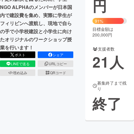
円
NGO ALPHAのメンバーが日本国
まちづくり・地域活性化
内で建設費を集め、実際に学生が
91%
フィリピンへ渡航し、現地で自ら
目標金額は
CAMPFIRE for Social Good
CAMPFIRE Creation
の手で小学校建設と小学生に向け
200,000円
CAMPFIREふるさと納税
machi-ya
コミュニティ
たオリジナルのワークショップ授
業を行います！
支援者数
21
人
ポスト
シェア
LINEで送る
URLコピー
埋め込み
QRコード
募集終了まで残
り
終了