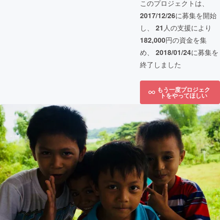
このプロジェクトは、
2017/12/26
に募集を開始
し、
21
人の支援により
182,000
円の資金を集
め、
2018/01/24
に募集を
終了しました
もう一度プロジェク
トをやってほしい