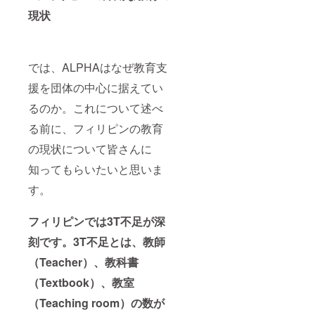
ないといい
現状
活動には結
びつきませ
ん。身近な
人を大切
では、ALPHAはなぜ教育支
に、思いや
援を団体の中心に据えてい
りをという
るのか。これについて述べ
想いがあり
ます。
る前に、フィリピンの教育
4. 尊重
の現状について皆さんに
respect
知ってもらいたいと思いま
お互いを理
解しあうこ
す。
と。大学時
代はお互い
フィリピンでは3T不足が深
を損得抜き
刻です。3T不足とは、教師
に友情で喜
（Teacher）、教科書
びも哀しみ
も友と共有
（Textbook）、教室
しようとす
（Teaching room）の数が
る純粋さが