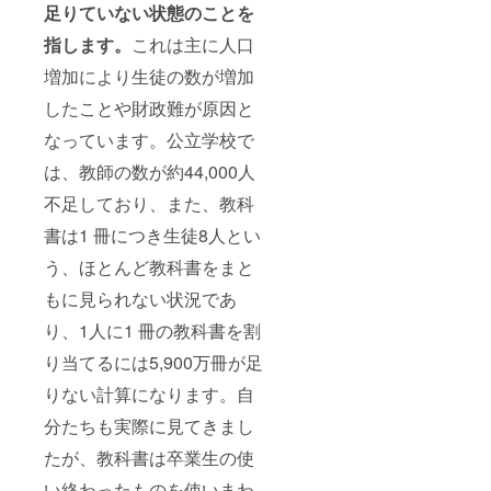
足りていない状態のことを
あると信じ
ています。
指します。
これは主に人口
5. ホスピタ
増加により生徒の数が増加
リティ
したことや財政難が原因と
hospitality
1 人 1 人を
なっています。公立学校で
大切にする
は、教師の数が約44,000人
という人間
不足しており、また、教科
愛・誠意。
このチーム
書は1 冊につき生徒8人とい
は 1 人 1
う、ほとんど教科書をまと
人、そして
もに見られない状況であ
１つ１つの
り、1人に1 冊の教科書を割
どんな小さ
い活動にも
り当てるには5,900万冊が足
心のこもっ
りない計算になります。自
た活動を行
分たちも実際に見てきまし
います。ど
んな活動も
たが、教科書は卒業生の使
人と人との
い終わったものを使いまわ