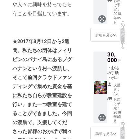
お届
性が、現地
や人々に興味を持ってもら
子ども
け予
たちの
定：
の子どもた
うことを目指しています。
写真が
2018
ちを撮影す
年05
ついて
こ
月
る際に言っ
いま
の
リ
す。上
タ
た言葉で
ー
にある
ン
詳細を見る
を
す。この一
二つの
選
★2017年8月12日から2週
択
写真が
つの言葉に
す
る
ポスト
間、私たちの団体はフィリ
よって、
30,
カード
さっきまで
の写真
ピンのパナイ島にあるプグ
000
円
になり
暗い表情
ハナンという村へ渡航し、
・お礼
ます。)
だった子ど
の手紙
・子ど
そこで前回クラウドファン
・ポス
もたちがカ
もたち
トカー
からの
メラに向
支援
ディングで集めた資金を基
ド2種
サンク
者：
かってそれ
(フィリ
スカー
2人
に私たち自らが教室建設を
ピンの
ド（現
ぞれの笑顔
お届
子ども
地に赴
行い、また一つ教室を建て
け予
を向けたこ
たちの
いた際
定：
とに感動
写真が
2018
ることができました。今回
に子ど
年05
ついて
もたち
し、この言
こ
月
の渡航で、支援してくだ
いま
にお礼
の
リ
葉で世界中
す。上
のメッ
タ
さった皆様のおかげで我々
ー
の写真
の人々を笑
セージ
ン
詳細を見る
を
二つ。)
を書い
選