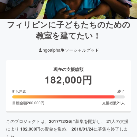
フィリピンに子どもたちのための
教室を建てたい！
ngoalpha
ソーシャルグッド
現在の支援総額
182,000
円
終了
91
%達成
目標金額
200,000
円
支援者数
21
人
このプロジェクトは、
2017/12/26
に募集を開始し、
21
人の支援
により
182,000
円の資金を集め、
2018/01/24
に募集を終了しま
した