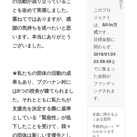
の活動が成り立っているこ
顔にしたい
択
・子ど
てもら
す
る
と考えたこ
もたち
いま
とを改めて実感しました。
このプロ
からの
す。）
とが、この
ジェクト
サンク
重ねてではありますが、感
理念の由来
スカー
は、
All-In方
謝の気持ちを述べたいと思
です。
ド（現
式
です。
地に赴
また、私た
います。本当にありがとう
いた際
目標金額に
ちは大切に
に子ど
ございました。
関わらず、
もたち
している価
にお礼
2018/01/24
値観が５つ
のメッ
23:59:59
ま
あります。
セージ
を書い
それは、
でに集まっ
てもら
★私たちの団体の活動の成
1. 一緒に楽
た金額が
いま
果もあり、プグハナン村に
しめる
す。）
ファンディ
・ロー
enjoy
は8つの校舎が建てられまし
ングされま
ブ製品2
together
種（小
す。
た。それとともに私たちが
銭入
まずは自分
れ、お
支援先を決定する際に基準
が楽しめる
財布、
支援に関するよ
か、熱くな
ペン
としている「緊急性」が低
くある質問
ケー
れるか。こ
ス、パ
下したことを受けて、我々
手数料はいく
れらがプロ
スポー
らかかります
の団体は新しい支援先とし
ジェクトの
トケー
か？