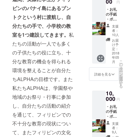
00
円
れまでに
ピンのパナイ島にあるブン
・お礼
フィリピン
の手紙
トクという村に渡航し、自
に16の小学
・ポス
トカー
分たちの手で、小学校の教
校の教室を
支援
ド1種
者：
建設してき
（画像
室を1つ建設してきます。
私
10人
がポス
ており、17
お届
たちの活動が一人でも多く
トカー
け予
個目の教室
ドの写
定：
の子供たちの役に立ち、十
を只今建設
真にな
2018
年05
りま
中です。。
分な教育の機会を得られる
こ
月
す。ど
の
私たちの団
リ
ちらか
タ
環境を整えることが自分た
ー
体理念
一枚が
ン
詳細を見る
を
印刷さ
ちALPHAの目標です。また
選
は"Everybod
択
れたポ
す
る
y Smile!"で
私たちALPHAは、学園祭や
スト
10,
カード
す。これは
地域のお祭り・行事に参加
をお礼
000
円
私たちの代
として
し、自分たちの活動の紹介
表がアフリ
・お礼
差し上
の手紙
げま
カを訪れた
を通じて、フィリピンでの
・ポス
す。）
時に出会っ
トカー
不十分な教育の現状につい
支援
ド2種
たスウェー
者：
(フィリ
て、またフィリピンの文化
9人
デン人の女
ピンの