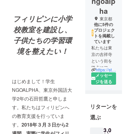
ngoalp
ha
フィリピンに小学
東京都
他に5件の
校教室を建設し、
プロジェク
トを掲載し
子供たちの学習環
ています
私たちは東
境を整えたい！
京の吉祥寺
という街を
拠点にフィ
https://student-ngo-alpha.jimdo.com/
リピンへの
メッセー
教育支援を
はじめまして！学生
ジを送る
継続的に行
NGOALPHA、東京外国語大
なっている
学2年の石田哲鷹と申しま
学生NGO
リターンを
ALPHAで
す。私たちはフィリピンへ
す。学生
の教育支援を行っていま
選ぶ
NGO ALPHA
す。
2018年３月３日から2
は2009年に
3,0
週間、実際に学生がフィリ
発足し、こ