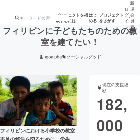
新
ロ
規
グ
会
プロジェクトを掲
はじ
プロジェクト
/
載するには
める
をさがす
イ
員
ン
登
フィリピンに子どもたちのための教
録
室を建てたい！
人気のプロ
注目のリ
注目の新着プロ
募集終了が近いプ
もうすぐ公開
ngoalpha
ソーシャルグッド
ジェクト
ターン
ジェクト
ロジェクト
されます
アート・写真
音楽
現在の支援総
額
182,
テクノロジー・ガジェット
ゲーム・サ
000
映像・映画
書籍・雑誌
フィリピンにおける小学校の教室
ビジネス・起業
チャレンジ
不足の解決を図るために、学生